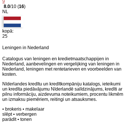
9
8.0
/10 (
16
)
NL
kopā:
25
Leningen in Nederland
Catalogus van leningen en kredietmaatschappijen in
Nederland, aanbevelingen en vergelijking van leningen in
Nederland, leningen met rentetarieven en voorbeelden van
kosten.
Nīderlandes kredītu un kredītkompāniju katalogs, ieteikumi
un kredīta piedāvājumu Nīderlandē salīdzinājums, kredīti ar
pilnu informāciju, aizdevuma noteikumiem, procentu likmēm
un izmaksu piemēriem, reitingi un atsauksmes.
• brokeris
• makelaar
slēpt
• verbergen
parādīt
• tonen