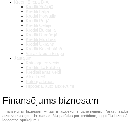
Kredīti Eiropā D-A
Kredīti Spānijā
Kredīti Itālijā
Kredīti Horvātijā
Kredīti Polijā
Kredīti Čehijā
Kredīti Bulgārijā
Kredīti Rumānijā
Kredīti Moldovā
Kredīti Ukrainā
Kredīti Kazahstānā
Vairāk kredīti Eiropā
Jautājumi
Kataloga ceļvedis
Kredītu kalkulators
Kreditēšanas veidi
Ātrie kredīti
Patēriņa kredīti
Hipotēka, auto aizdevumi
Finansējums biznesam
Finansējums biznesam – tas ir aizdevums uzņēmējiem. Parasti šādus
aizdevumus ņem, lai samaksātu parādus par parādiem, ieguldītu biznesā,
iegādātos aprīkojumu.