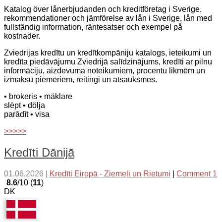
Katalog över lånerbjudanden och kreditföretag i Sverige,
rekommendationer och jämförelse av lån i Sverige, lån med
fullständig information, räntesatser och exempel på
kostnader.
Zviedrijas kredītu un kredītkompāniju katalogs, ieteikumi un
kredīta piedāvājumu Zviedrijā salīdzinājums, kredīti ar pilnu
informāciju, aizdevuma noteikumiem, procentu likmēm un
izmaksu piemēriem, reitingi un atsauksmes.
• brokeris
• mäklare
slēpt
• dölja
parādīt
• visa
>>>>>
Kredīti Dānijā
01.06.2026
|
Kredīti Eiropā - Ziemeļi un Rietumi
|
Comment 1
8.6
/10 (
11
)
DK