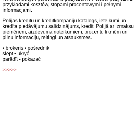
przykładami kosztów, stopami procentowymi i pełnymi
informacjami.
Polijas kredītu un kredītkompāniju katalogs, ieteikumi un
kredīta piedāvājumu salīdzinājums, kredīti Polijā ar izmaksu
piemēriem, aizdevuma noteikumiem, procentu likmēm un
pilnu informāciju, reitingi un atsauksmes.
• brokeris
• pośrednik
slēpt
• ukryć
parādīt
• pokazać
>>>>>