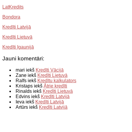
LatKredits
Bondora
Kredīti Latvijā
Kredīti Lietuvā
Kredīti Igaunijā
Jauni komentāri:
mari iekš
Kredīti Vācijā
Zane iekš
Kredīti Lietuvā
Ralfs iekš
Kredītu kalkulators
Kristaps iekš
Ātrie kredīti
Rinalds iekš
Kredīti Lietuvā
Edvins iekš
Kredīti Latvijā
Ieva iekš
Kredīti Latvijā
Artūrs iekš
Kredīti Latvijā