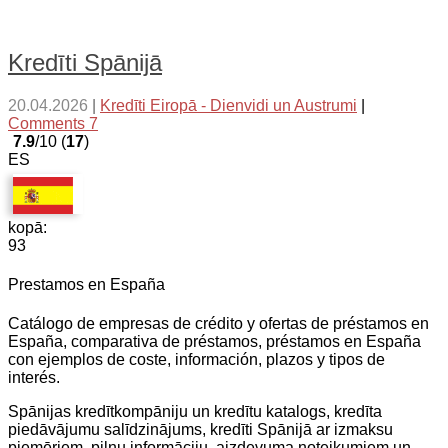
Kredīti Spānijā
20.04.2026
|
Kredīti Eiropā - Dienvidi un Austrumi
|
Comments 7
7.9
/10 (
17
)
ES
kopā:
93
Prestamos en España
Catálogo de empresas de crédito y ofertas de préstamos en
España, comparativa de préstamos, préstamos en España
con ejemplos de coste, información, plazos y tipos de
interés.
Spānijas kredītkompāniju un kredītu katalogs, kredīta
piedāvājumu salīdzinājums, kredīti Spānijā ar izmaksu
piemēriem, pilnu informāciju, aizdevuma noteikumiem un