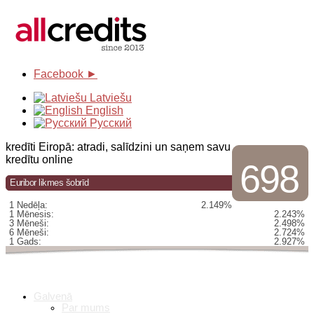
Facebook ►
Latviešu
English
Русский
kredīti Eiropā: atradi, salīdzini un saņem savu
kredītu online
698
Euribor likmes šobrīd
1 Nedēļa:
2.149%
1 Mēnesis:
2.243%
3 Mēneši:
2.498%
6 Mēneši:
2.724%
1 Gads:
2.927%
Galvenā
Par mums