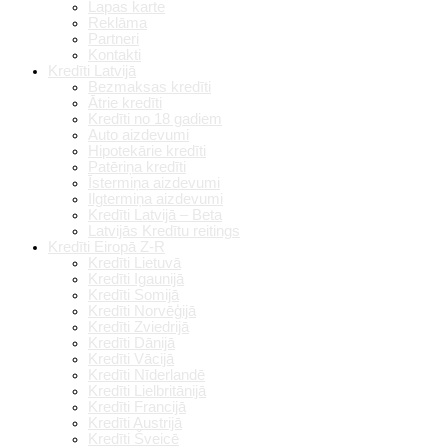
Lapas karte
Reklāma
Partneri
Kontakti
Kredīti Latvijā
Bezmaksas kredīti
Ātrie kredīti
Kredīti no 18 gadiem
Auto aizdevumi
Hipotekārie kredīti
Patēriņa kredīti
Īstermiņa aizdevumi
Ilgtermiņa aizdevumi
Kredīti Latvijā – Beta
Latvijās Kredītu reitings
Kredīti Eiropā Z-R
Kredīti Lietuvā
Kredīti Igaunijā
Kredīti Somijā
Kredīti Norvēģijā
Kredīti Zviedrijā
Kredīti Dānijā
Kredīti Vācijā
Kredīti Nīderlandē
Kredīti Lielbritānijā
Kredīti Francijā
Kredīti Austrijā
Kredīti Šveicē