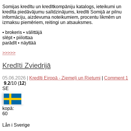
Somijas kredītu un kredītkompāniju katalogs, ieteikumi un
kredīta piedāvājumu salīdzinājums, kredīti Somijā ar pilnu
informāciju, aizdevuma noteikumiem, procentu likmēm un
izmaksu piemēriem, reitingi un atsauksmes.
• brokeris
• välittäjä
slēpt
• piilottaa
parādīt
• näyttää
>>>>>
Kredīti Zviedrijā
05.06.2026
|
Kredīti Eiropā - Ziemeļi un Rietumi
|
Comment 1
9.2
/10 (
12
)
SE
kopā:
60
Lån i Sverige