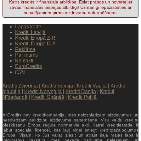
Katrs kredīts ir finansiāla atbildība. Esiet prātīgs un novērtējiet
savas finansiālās iespējas atbildīgi! Uzmanīgi iepazīstieties ar
nosacījumiem pirms aizdevuma noformēšanas.
Lapas karte
Kredīti Latvijā
Kredīti Eiropā Z-R
Kredīti Eiropā D-A
Reklāma
Par mums
Kontakti
EuroCredits
iCAT
Kredīti Zviedrijā
|
Kredīti Somijā
|
Kredīti Vācijā
|
Kredīti
Igaunijā
|
Kredīti Norvēģijā
|
Kredīti Dānijā
|
Kredīti
Nīderlandē
|
Kredīti Spānijā
|
Kredīti Polijā
AllCredits nav kredītkompānija, mēs neizsniedzam aizdevumus un
nesniedzam palīdzību aizdevuma saņemšanā. Visu veidu kredītu
piešķiršanu Eiropā regulē normatīvie akti. Katrai kredītiestādei ir
jābūt speciālai licencei, kas ļauj viņai sniegt kredītpakalpojumus
Eiropā. Visam, ko Jūs varat izlasīt un atrast šajā mājas lapā ir
informatīvs raksturs, mēs nekādā gadījumā neiesakām un