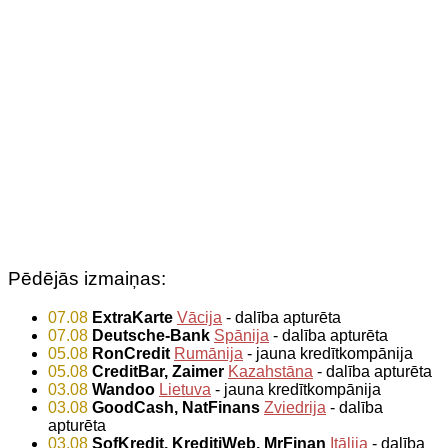
Pēdējās izmaiņas:
07.08
ExtraKarte
Vācija
- dalība apturēta
07.08
Deutsche-Bank
Spānija
- dalība apturēta
05.08
RonCredit
Rumānija
- jauna kredītkompānija
05.08
CreditBar, Zaimer
Kazahstāna
- dalība apturēta
03.08
Wandoo
Lietuva
- jauna kredītkompānija
03.08
GoodCash, NatFinans
Zviedrija
- dalība
apturēta
03.08
SofKredit, KreditiWeb, MrFinan
Itālija
- dalība