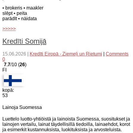
• brokeris
• maakler
slēpt
• peita
parādīt
• näidata
>>>>>
Kredīti Somijā
15.06.2026
|
Kredīti Eiropā - Ziemeļi un Rietumi
|
Comments
0
7.7
/10 (
26
)
FI
kopā:
53
Lainoja Suomessa
Luettelo luotto-yhtiöistä ja lainoista Suomessa, suositukset ja
lainojen vertailu, lainat täydellisillä tiedoilla, lainaehdot, korot
ja esimerkit kustannuksista, luokituksista ja arvosteluista.