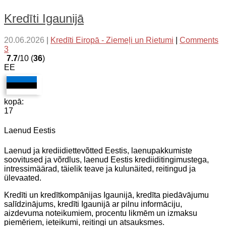
Kredīti Igaunijā
20.06.2026
|
Kredīti Eiropā - Ziemeļi un Rietumi
|
Comments
3
7.7
/10 (
36
)
EE
kopā:
17
Laenud Eestis
Laenud ja krediidiettevõtted Eestis, laenupakkumiste
soovitused ja võrdlus, laenud Eestis krediiditingimustega,
intressimäärad, täielik teave ja kulunäited, reitingud ja
ülevaated.
Kredīti un kredītkompānijas Igaunijā, kredīta piedāvājumu
salīdzinājums, kredīti Igaunijā ar pilnu informāciju,
aizdevuma noteikumiem, procentu likmēm un izmaksu
piemēriem, ieteikumi, reitingi un atsauksmes.