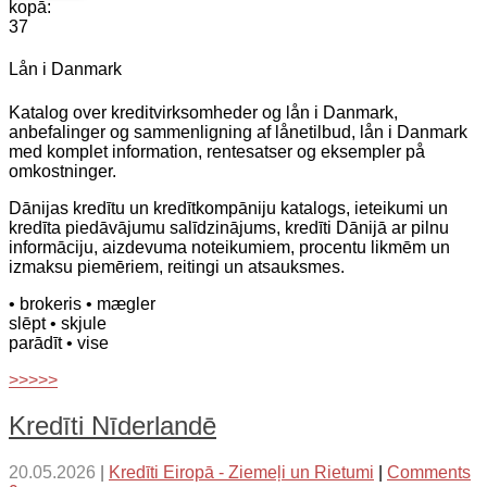
kopā:
37
Lån i Danmark
Katalog over kreditvirksomheder og lån i Danmark,
anbefalinger og sammenligning af lånetilbud, lån i Danmark
med komplet information, rentesatser og eksempler på
omkostninger.
Dānijas kredītu un kredītkompāniju katalogs, ieteikumi un
kredīta piedāvājumu salīdzinājums, kredīti Dānijā ar pilnu
informāciju, aizdevuma noteikumiem, procentu likmēm un
izmaksu piemēriem, reitingi un atsauksmes.
• brokeris
• mægler
slēpt
• skjule
parādīt
• vise
>>>>>
Kredīti Nīderlandē
20.05.2026
|
Kredīti Eiropā - Ziemeļi un Rietumi
|
Comments