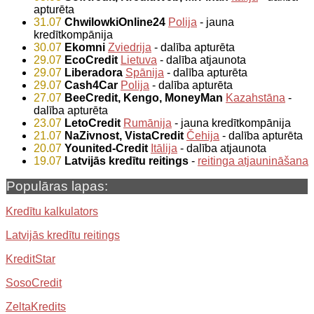
apturēta
31.07
ChwilowkiOnline24
Polija
- jauna
kredītkompānija
30.07
Ekomni
Zviedrija
- dalība apturēta
29.07
EcoCredit
Lietuva
- dalība atjaunota
29.07
Liberadora
Spānija
- dalība apturēta
29.07
Cash4Car
Polija
- dalība apturēta
27.07
BeeCredit, Kengo, MoneyMan
Kazahstāna
-
dalība apturēta
23.07
LetoCredit
Rumānija
- jauna kredītkompānija
21.07
NaZivnost, VistaCredit
Čehija
- dalība apturēta
20.07
Younited-Credit
Itālija
- dalība atjaunota
19.07
Latvijās kredītu reitings
-
reitinga atjaunināšana
Populāras lapas:
Kredītu kalkulators
Latvijās kredītu reitings
KreditStar
SosoCredit
ZeltaKredits