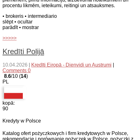
procentu likmēm, ieteikumi, reitingi un atsauksmes.
• brokeris
• intermediario
slēpt
• ocultar
parādīt
• mostrar
>>>>>
Kredīti Polijā
10.04.2026
|
Kredīti Eiropā - Dienvidi un Austrumi
|
Comments 0
8.6
/10 (
14
)
PL
kopā:
90
Kredyty w Polsce
Katalog ofert pożyczkowych i firm kredytowych w Polsce,
rekomendacje i porównanie pożyczek w Polsce, pożyczki z