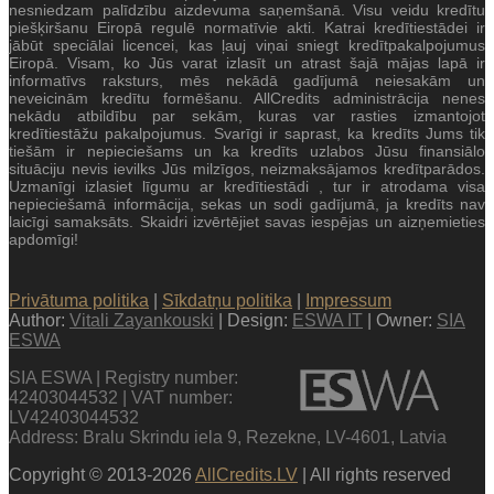
nesniedzam palīdzību aizdevuma saņemšanā. Visu veidu kredītu
piešķiršanu Eiropā regulē normatīvie akti. Katrai kredītiestādei ir
jābūt speciālai licencei, kas ļauj viņai sniegt kredītpakalpojumus
Eiropā. Visam, ko Jūs varat izlasīt un atrast šajā mājas lapā ir
informatīvs raksturs, mēs nekādā gadījumā neiesakām un
neveicinām kredītu formēšanu. AllCredits administrācija nenes
nekādu atbildību par sekām, kuras var rasties izmantojot
kredītiestāžu pakalpojumus. Svarīgi ir saprast, ka kredīts Jums tik
tiešām ir nepieciešams un ka kredīts uzlabos Jūsu finansiālo
situāciju nevis ievilks Jūs milzīgos, neizmaksājamos kredītparādos.
Uzmanīgi izlasiet līgumu ar kredītiestādi , tur ir atrodama visa
nepieciešamā informācija, sekas un sodi gadījumā, ja kredīts nav
laicīgi samaksāts. Skaidri izvērtējiet savas iespējas un aizņemieties
apdomīgi!
Privātuma politika
|
Sīkdatņu politika
|
Impressum
Author:
Vitali Zayankouski
| Design:
ESWA IT
| Owner:
SIA
ESWA
SIA ESWA | Registry number:
42403044532 | VAT number:
LV42403044532
Address: Bralu Skrindu iela 9, Rezekne, LV-4601, Latvia
Copyright © 2013-2026
AllCredits.LV
| All rights reserved