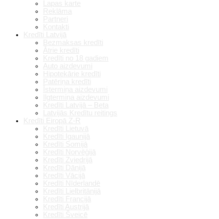
Lapas karte
Reklāma
Partneri
Kontakti
Kredīti Latvijā
Bezmaksas kredīti
Ātrie kredīti
Kredīti no 18 gadiem
Auto aizdevumi
Hipotekārie kredīti
Patēriņa kredīti
Īstermiņa aizdevumi
Ilgtermiņa aizdevumi
Kredīti Latvijā – Beta
Latvijās Kredītu reitings
Kredīti Eiropā Z-R
Kredīti Lietuvā
Kredīti Igaunijā
Kredīti Somijā
Kredīti Norvēģijā
Kredīti Zviedrijā
Kredīti Dānijā
Kredīti Vācijā
Kredīti Nīderlandē
Kredīti Lielbritānijā
Kredīti Francijā
Kredīti Austrijā
Kredīti Šveicē