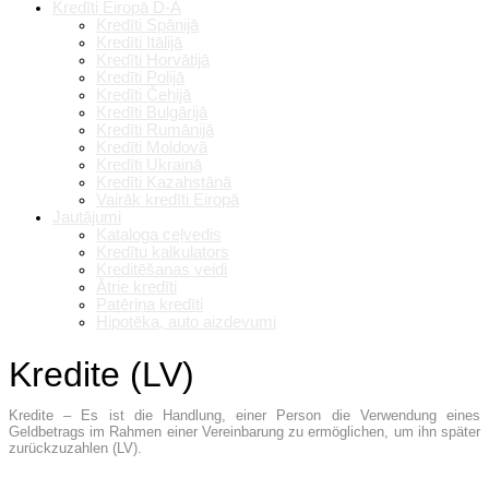
Kredīti Eiropā D-A
Kredīti Spānijā
Kredīti Itālijā
Kredīti Horvātijā
Kredīti Polijā
Kredīti Čehijā
Kredīti Bulgārijā
Kredīti Rumānijā
Kredīti Moldovā
Kredīti Ukrainā
Kredīti Kazahstānā
Vairāk kredīti Eiropā
Jautājumi
Kataloga ceļvedis
Kredītu kalkulators
Kreditēšanas veidi
Ātrie kredīti
Patēriņa kredīti
Hipotēka, auto aizdevumi
Kredite (LV)
Kredite – Es ist die Handlung, einer Person die Verwendung eines
Geldbetrags im Rahmen einer Vereinbarung zu ermöglichen, um ihn später
zurückzuzahlen (LV).