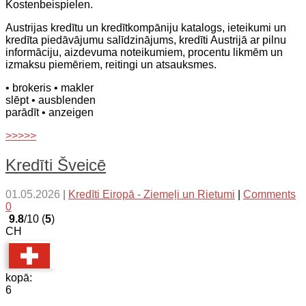
Kostenbeispielen.
Austrijas kredītu un kredītkompāniju katalogs, ieteikumi un
kredīta piedāvājumu salīdzinājums, kredīti Austrijā ar pilnu
informāciju, aizdevuma noteikumiem, procentu likmēm un
izmaksu piemēriem, reitingi un atsauksmes.
• brokeris
• makler
slēpt
• ausblenden
parādīt
• anzeigen
>>>>>
Kredīti Šveicē
01.05.2026
|
Kredīti Eiropā - Ziemeļi un Rietumi
|
Comments
0
9.8
/10 (
5
)
CH
kopā:
6