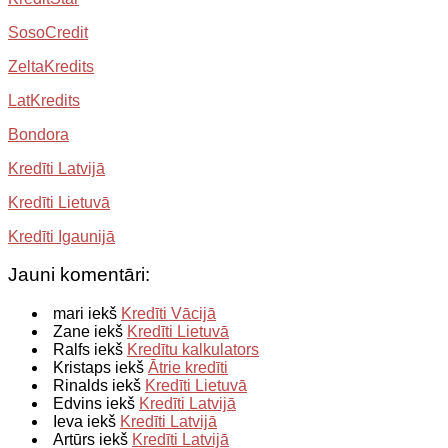
SosoCredit
ZeltaKredits
LatKredits
Bondora
Kredīti Latvijā
Kredīti Lietuvā
Kredīti Igaunijā
Jauni komentāri:
mari iekš
Kredīti Vācijā
Zane iekš
Kredīti Lietuvā
Ralfs iekš
Kredītu kalkulators
Kristaps iekš
Ātrie kredīti
Rinalds iekš
Kredīti Lietuvā
Edvins iekš
Kredīti Latvijā
Ieva iekš
Kredīti Latvijā
Artūrs iekš
Kredīti Latvijā