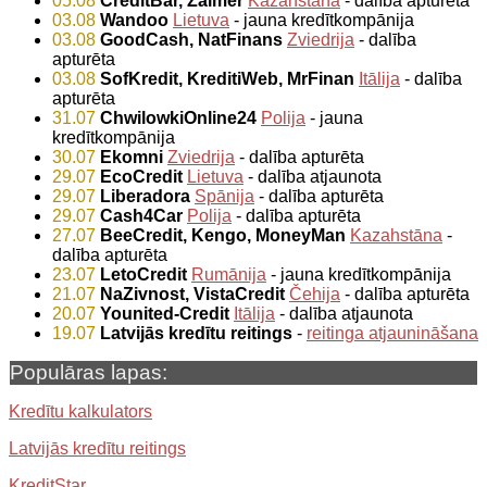
05.08
CreditBar, Zaimer
Kazahstāna
- dalība apturēta
03.08
Wandoo
Lietuva
- jauna kredītkompānija
03.08
GoodCash, NatFinans
Zviedrija
- dalība
apturēta
03.08
SofKredit, KreditiWeb, MrFinan
Itālija
- dalība
apturēta
31.07
ChwilowkiOnline24
Polija
- jauna
kredītkompānija
30.07
Ekomni
Zviedrija
- dalība apturēta
29.07
EcoCredit
Lietuva
- dalība atjaunota
29.07
Liberadora
Spānija
- dalība apturēta
29.07
Cash4Car
Polija
- dalība apturēta
27.07
BeeCredit, Kengo, MoneyMan
Kazahstāna
-
dalība apturēta
23.07
LetoCredit
Rumānija
- jauna kredītkompānija
21.07
NaZivnost, VistaCredit
Čehija
- dalība apturēta
20.07
Younited-Credit
Itālija
- dalība atjaunota
19.07
Latvijās kredītu reitings
-
reitinga atjaunināšana
Populāras lapas:
Kredītu kalkulators
Latvijās kredītu reitings
KreditStar