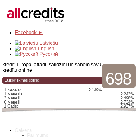
Facebook ►
Latviešu
English
Русский
kredīti Eiropā: atradi, salīdzini un saņem savu
kredītu online
698
Euribor likmes šobrīd
1 Nedēļa:
2.149%
1 Mēnesis:
2.243%
3 Mēneši:
2.498%
6 Mēneši:
2.724%
1 Gads:
2.927%
Galvenā
Par mums