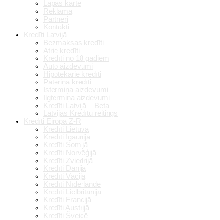
Lapas karte
Reklāma
Partneri
Kontakti
Kredīti Latvijā
Bezmaksas kredīti
Ātrie kredīti
Kredīti no 18 gadiem
Auto aizdevumi
Hipotekārie kredīti
Patēriņa kredīti
Īstermiņa aizdevumi
Ilgtermiņa aizdevumi
Kredīti Latvijā – Beta
Latvijās Kredītu reitings
Kredīti Eiropā Z-R
Kredīti Lietuvā
Kredīti Igaunijā
Kredīti Somijā
Kredīti Norvēģijā
Kredīti Zviedrijā
Kredīti Dānijā
Kredīti Vācijā
Kredīti Nīderlandē
Kredīti Lielbritānijā
Kredīti Francijā
Kredīti Austrijā
Kredīti Šveicē