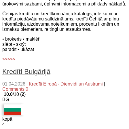
úrokovými sazbami, úplnými informacemi a příklady nákladů.
Čehijas kredītu un kredītkompāniju katalogs, ieteikumi un
kredīta piedāvājumu salīdzinājums, kredīti Čehijā ar pilnu
informāciju, aizdevuma noteikumiem, procentu likmēm un
izmaksu piemēriem, reitingi un atsauksmes.
• brokeris
• makléř
slēpt
• skrýt
parādīt
• ukázat
>>>>>
Kredīti Bulgārijā
01.04.2026
|
Kredīti Eiropā - Dienvidi un Austrumi
|
Comments 0
10.0
/10 (
2
)
BG
kopā:
4