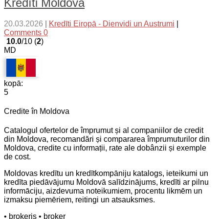
Kredīti Moldovā
20.03.2026
|
Kredīti Eiropā - Dienvidi un Austrumi
|
Comments 0
10.0
/10 (
2
)
MD
kopā:
5
Credite în Moldova
Catalogul ofertelor de împrumut și al companiilor de credit
din Moldova, recomandări și compararea împrumuturilor din
Moldova, credite cu informații, rate ale dobânzii și exemple
de cost.
Moldovas kredītu un kredītkompāniju katalogs, ieteikumi un
kredīta piedāvājumu Moldovā salīdzinājums, kredīti ar pilnu
informāciju, aizdevuma noteikumiem, procentu likmēm un
izmaksu piemēriem, reitingi un atsauksmes.
• brokeris
• broker