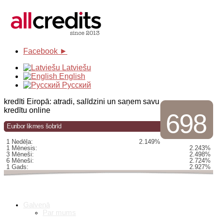
Facebook ►
Latviešu
English
Русский
kredīti Eiropā: atradi, salīdzini un saņem savu
kredītu online
698
Euribor likmes šobrīd
1 Nedēļa:
2.149%
1 Mēnesis:
2.243%
3 Mēneši:
2.498%
6 Mēneši:
2.724%
1 Gads:
2.927%
Galvenā
Par mums