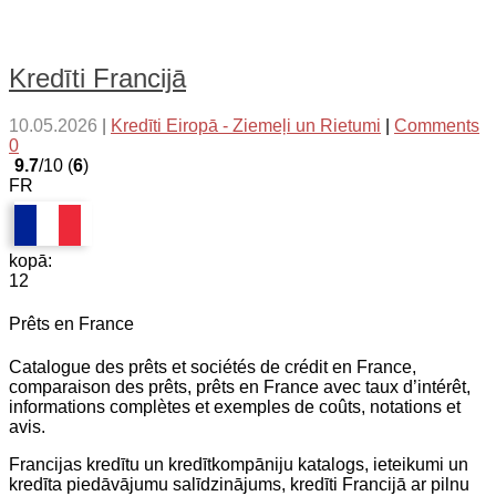
Kredīti Francijā
10.05.2026
|
Kredīti Eiropā - Ziemeļi un Rietumi
|
Comments
0
9.7
/10 (
6
)
FR
kopā:
12
Prêts en France
Catalogue des prêts et sociétés de crédit en France,
comparaison des prêts, prêts en France avec taux d’intérêt,
informations complètes et exemples de coûts, notations et
avis.
Francijas kredītu un kredītkompāniju katalogs, ieteikumi un
kredīta piedāvājumu salīdzinājums, kredīti Francijā ar pilnu