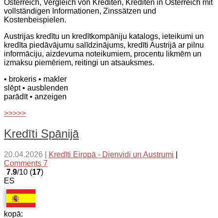
Österreich, Vergleich von Krediten, Krediten in Österreich mit
vollständigen Informationen, Zinssätzen und
Kostenbeispielen.
Austrijas kredītu un kredītkompāniju katalogs, ieteikumi un
kredīta piedāvājumu salīdzinājums, kredīti Austrijā ar pilnu
informāciju, aizdevuma noteikumiem, procentu likmēm un
izmaksu piemēriem, reitingi un atsauksmes.
• brokeris
• makler
slēpt
• ausblenden
parādīt
• anzeigen
>>>>>
Kredīti Spānijā
20.04.2026
|
Kredīti Eiropā - Dienvidi un Austrumi
|
Comments 7
7.9
/10 (
17
)
ES
kopā: