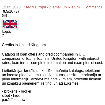
15.05.2026
|
Kredīti Eiropā - Ziemeļi un Rietumi
|
Comment 1
9.5
/10 (
8
)
GB
kopā:
7
Credits in United Kingdom
Catalog of loan offers and credit companies in UK,
comparison of loans, loans in United Kingdom with interest
rates, loan terms, complete information and examples of cost.
Lielbritānijas kredītu un kredītkompāniju katalogs, ieteikumi
un kredīta piedāvājumu salīdzinājums, kredīti Lielbritānijā ar
pilnu informāciju, aizdevuma noteikumiem, procentu likmēm
un izmaksu piemēriem, reitingi un atsauksmes.
• brokeris
• broker
slēpt
• hide
parādīt
• show