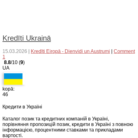
Kredīti Ukrainā
15.03.2026
|
Kredīti Eiropā - Dienvidi un Austrumi
|
Comment
1
8.8
/10 (
9
)
UA
kopā:
46
Кредити в Україні
Каталог позик та кредитних компаній в Україні,
порівняння пропозицій позик, кредити в Україні з повною
інформацією, процентними ставками та прикладами
вартості.