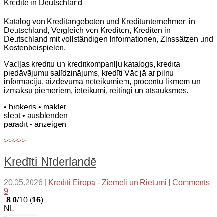
Kredite in Deutschland
Katalog von Kreditangeboten und Kreditunternehmen in
Deutschland, Vergleich von Krediten, Krediten in
Deutschland mit vollständigen Informationen, Zinssätzen und
Kostenbeispielen.
Vācijas kredītu un kredītkompāniju katalogs, kredīta
piedāvājumu salīdzinājums, kredīti Vācijā ar pilnu
informāciju, aizdevuma noteikumiem, procentu likmēm un
izmaksu piemēriem, ieteikumi, reitingi un atsauksmes.
• brokeris
• makler
slēpt
• ausblenden
parādīt
• anzeigen
>>>>>
Kredīti Nīderlandē
20.05.2026
|
Kredīti Eiropā - Ziemeļi un Rietumi
|
Comments
9
8.0
/10 (
16
)
NL