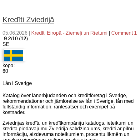
Kredīti Zviedrijā
05.06.2026
|
Kredīti Eiropā - Ziemeļi un Rietumi
|
Comment 1
9.2
/10 (
12
)
SE
kopā:
60
Lån i Sverige
Katalog över lånerbjudanden och kreditföretag i Sverige,
rekommendationer och jämförelse av lån i Sverige, lån med
fullständig information, räntesatser och exempel på
kostnader.
Zviedrijas kredītu un kredītkompāniju katalogs, ieteikumi un
kredīta piedāvājumu Zviedrijā salīdzinājums, kredīti ar pilnu
informāciju, aizdevuma noteikumiem, procentu likmēm un
izmaksu piemēriem, reitingi un atsauksmes.