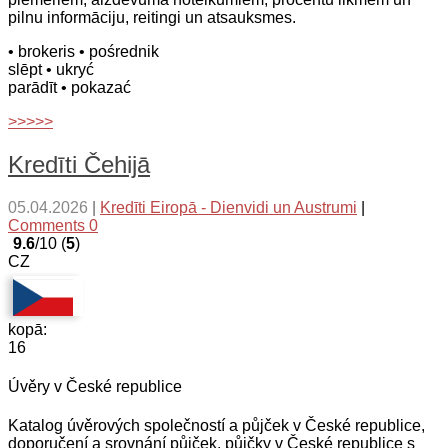
pilnu informāciju, reitingi un atsauksmes.
• brokeris
• pośrednik
slēpt
• ukryć
parādīt
• pokazać
>>>>>
Kredīti Čehijā
05.04.2026
|
Kredīti Eiropā - Dienvidi un Austrumi
|
Comments 0
9.6
/10 (
5
)
CZ
kopā:
16
Úvěry v České republice
Katalog úvěrových společností a půjček v České republice,
doporučení a srovnání půjček, půjčky v České republice s