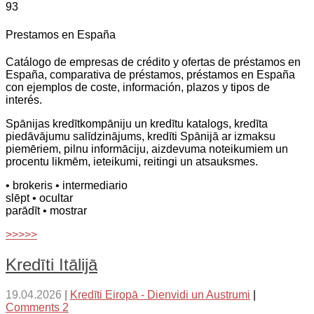
93
Prestamos en España
Catálogo de empresas de crédito y ofertas de préstamos en
España, comparativa de préstamos, préstamos en España
con ejemplos de coste, información, plazos y tipos de
interés.
Spānijas kredītkompāniju un kredītu katalogs, kredīta
piedāvājumu salīdzinājums, kredīti Spānijā ar izmaksu
piemēriem, pilnu informāciju, aizdevuma noteikumiem un
procentu likmēm, ieteikumi, reitingi un atsauksmes.
• brokeris
• intermediario
slēpt
• ocultar
parādīt
• mostrar
>>>>>
Kredīti Itālijā
19.04.2026
|
Kredīti Eiropā - Dienvidi un Austrumi
|
Comments 2