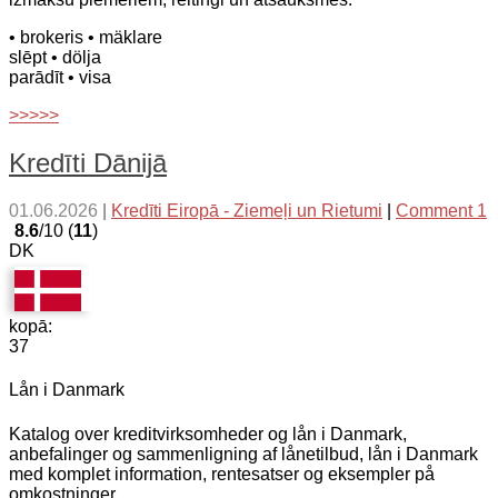
• brokeris
• mäklare
slēpt
• dölja
parādīt
• visa
>>>>>
Kredīti Dānijā
01.06.2026
|
Kredīti Eiropā - Ziemeļi un Rietumi
|
Comment 1
8.6
/10 (
11
)
DK
kopā:
37
Lån i Danmark
Katalog over kreditvirksomheder og lån i Danmark,
anbefalinger og sammenligning af lånetilbud, lån i Danmark
med komplet information, rentesatser og eksempler på
omkostninger.