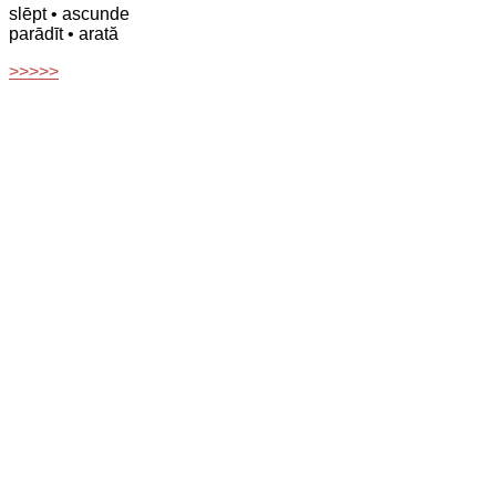
slēpt
• ascunde
parādīt
• arată
>>>>>