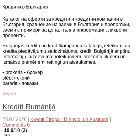
Кредити в България
Каталог на оферти за кредити и кредитни компании в
България, сравнение на заеми в България и препоръки,
заеми с примери за цена, пълна информация, лихвени
проценти.
Bulgārijas kredītu un kredītkompāniju katalogs, ieteikumi un
kredīta piedāvājumu salīdzinājums, kredīti Bulgārijā ar pilnu
informāciju, aizdevuma noteikumiem, procentu likmēm un
izmaksu piemēriem, reitingi un atsauksmes.
• brokeris
• брокер
slēpt
• скрий
parādīt
• покажи
>>>>>
Kredīti Rumānijā
25.03.2026
|
Kredīti Eiropā - Dienvidi un Austrumi
|
Comments 0
10.0
/10 (
2
)
RO