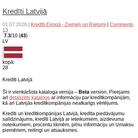
Kredīti Latvijā
01.07.2026
|
Kredīti Eiropā - Ziemeļi un Rietumi
|
Comments
13
7.3
/10 (
43
)
LV
kopā:
28
Kredīti Latvijā
Šī ir vienkāršota kataloga versija –
Beta
version. Pieejams
arī
detalizēts katalogs
ar informāciju par kredītkompānijām,
kā arī Latvijās kredītkompānijas neatkarīgs vērtējums.
Kredīti un kredītkompānijas Latvijā, kredīta piedāvājumu
salīdzinājums, kredīti Latvijā ar ieteikumiem, aizdevuma
noteikumiem, procentu likmēm, pilnu informāciju un izmaksu
piemēriem, reitingi un atsauksmes.