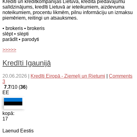
Kredīti un kredītkompānijas Lietuvā, kredīta piedāvājumu
salīdzinājums, kredīti Lietuvā ar ieteikumiem, aizdevuma
noteikumiem, procentu likmēm, pilnu informāciju un izmaksu
piemēriem, reitingi un atsauksmes.
• brokeris
• brokeris
slēpt
• slėpti
parādīt
• parodyti
>>>>>
Kredīti Igaunijā
20.06.2026
|
Kredīti Eiropā - Ziemeļi un Rietumi
|
Comments
3
7.7
/10 (
36
)
EE
kopā:
17
Laenud Eestis