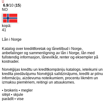
0
6.9
/10 (
15
)
NO
kopā:
41
Lån i Norge
Katalog over kredittforetak og lånetilbud i Norge,
anbefalinger og sammenligning av lån i Norge, lån med
fullstendig informasjon, lånevilkår, renter og eksempler på
kostnader.
Norvēģijas kredītu un kredītkompāniju katalogs, ieteikumi un
kredīta piedāvājumu Norvēģijā salīdzinājums, kredīti ar pilnu
informāciju, aizdevuma noteikumiem, procentu likmēm un
izmaksu piemēriem, reitingi un atsauksmes.
• brokeris
• megler
slēpt
• skjule
parādīt
• vise