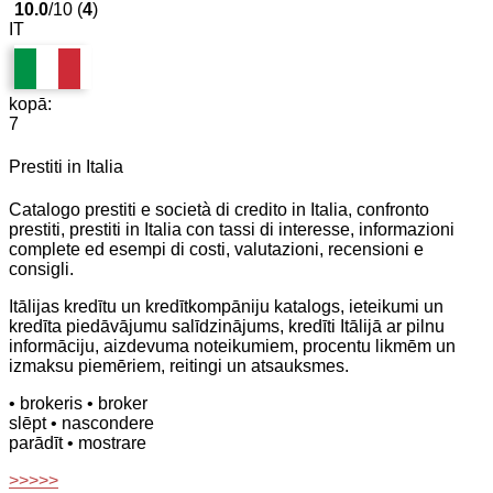
10.0
/10 (
4
)
IT
kopā:
7
Prestiti in Italia
Catalogo prestiti e società di credito in Italia, confronto
prestiti, prestiti in Italia con tassi di interesse, informazioni
complete ed esempi di costi, valutazioni, recensioni e
consigli.
Itālijas kredītu un kredītkompāniju katalogs, ieteikumi un
kredīta piedāvājumu salīdzinājums, kredīti Itālijā ar pilnu
informāciju, aizdevuma noteikumiem, procentu likmēm un
izmaksu piemēriem, reitingi un atsauksmes.
• brokeris
• broker
slēpt
• nascondere
parādīt
• mostrare
>>>>>