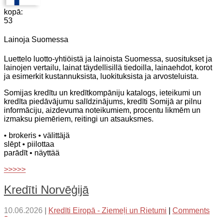
kopā:
53
Lainoja Suomessa
Luettelo luotto-yhtiöistä ja lainoista Suomessa, suositukset ja
lainojen vertailu, lainat täydellisillä tiedoilla, lainaehdot, korot
ja esimerkit kustannuksista, luokituksista ja arvosteluista.
Somijas kredītu un kredītkompāniju katalogs, ieteikumi un
kredīta piedāvājumu salīdzinājums, kredīti Somijā ar pilnu
informāciju, aizdevuma noteikumiem, procentu likmēm un
izmaksu piemēriem, reitingi un atsauksmes.
• brokeris
• välittäjä
slēpt
• piilottaa
parādīt
• näyttää
>>>>>
Kredīti Norvēģijā
10.06.2026
|
Kredīti Eiropā - Ziemeļi un Rietumi
|
Comments