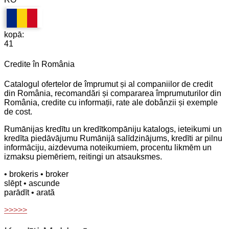
kopā:
41
Credite în România
Catalogul ofertelor de împrumut și al companiilor de credit
din România, recomandări și compararea împrumuturilor din
România, credite cu informații, rate ale dobânzii și exemple
de cost.
Rumānijas kredītu un kredītkompāniju katalogs, ieteikumi un
kredīta piedāvājumu Rumānijā salīdzinājums, kredīti ar pilnu
informāciju, aizdevuma noteikumiem, procentu likmēm un
izmaksu piemēriem, reitingi un atsauksmes.
• brokeris
• broker
slēpt
• ascunde
parādīt
• arată
>>>>>