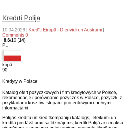
Kredīti Polijā
10.04.2026
|
Kredīti Eiropā - Dienvidi un Austrumi
|
Comments 0
8.6
/10 (
14
)
PL
kopā:
90
Kredyty w Polsce
Katalog ofert pożyczkowych i firm kredytowych w Polsce,
rekomendacje i porównanie pożyczek w Polsce, pożyczki z
przykładami kosztów, stopami procentowymi i pełnymi
informacjami.
Polijas kredītu un kredītkompāniju katalogs, ieteikumi un
kredīta piedāvājumu salīdzinājums, kredīti Polijā ar izmaksu
piemēriem, aizdevuma noteikumiem, procentu likmēm un