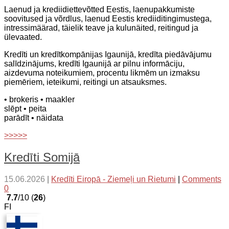
Laenud ja krediidiettevõtted Eestis, laenupakkumiste
soovitused ja võrdlus, laenud Eestis krediiditingimustega,
intressimäärad, täielik teave ja kulunäited, reitingud ja
ülevaated.
Kredīti un kredītkompānijas Igaunijā, kredīta piedāvājumu
salīdzinājums, kredīti Igaunijā ar pilnu informāciju,
aizdevuma noteikumiem, procentu likmēm un izmaksu
piemēriem, ieteikumi, reitingi un atsauksmes.
• brokeris
• maakler
slēpt
• peita
parādīt
• näidata
>>>>>
Kredīti Somijā
15.06.2026
|
Kredīti Eiropā - Ziemeļi un Rietumi
|
Comments
0
7.7
/10 (
26
)
FI