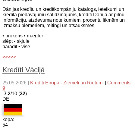
Dānijas kredītu un kredītkompāniju katalogs, ieteikumi un
kredīta piedāvājumu salīdzinājums, kredīti Dānijā ar pilnu
informāciju, aizdevuma noteikumiem, procentu likmēm un
izmaksu piemēriem, reitingi un atsauksmes.
• brokeris
• mægler
slēpt
• skjule
parādīt
• vise
>>>>>
Kredīti Vācijā
25.05.2026
|
Kredīti Eiropā - Ziemeļi un Rietumi
|
Comments
9
7.2
/10 (
32
)
DE
kopā:
54