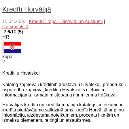
Kredīti Horvātijā
15.04.2026
|
Kredīti Eiropā - Dienvidi un Austrumi
|
Comments 0
7.6
/10 (
5
)
HR
kopā:
2
Krediti u Hrvatskoj
Katalog zajmova i kreditnih društava u Hrvatskoj, preporuke i
usporedba zajmova, krediti u Hrvatskoj s cjelovitim
informacijama, kamatnim stopama i primjerima troškova.
Horvātijas kredītu un kredītkompāniju katalogs, ieteikumi un
kredīta piedāvājumu salīdzinājums, kredīti Horvātijā ar pilnu
informāciju, aizdevuma noteikumiem, procentu likmēm un
izmaksu piemēriem, reitingi un atsauksmes.