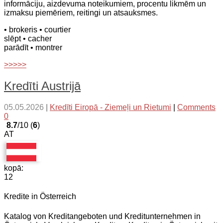
informāciju, aizdevuma noteikumiem, procentu likmēm un
izmaksu piemēriem, reitingi un atsauksmes.
• brokeris
• courtier
slēpt
• cacher
parādīt
• montrer
>>>>>
Kredīti Austrijā
05.05.2026
|
Kredīti Eiropā - Ziemeļi un Rietumi
|
Comments
0
8.7
/10 (
6
)
AT
kopā:
12
Kredite in Österreich
Katalog von Kreditangeboten und Kreditunternehmen in