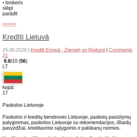
• brokeris
slēpt
parādīt
>>>>>
Kredīti Lietuvā
25.06.2026
|
Kredīti Eiropā - Ziemeļi un Rietumi
|
Comments
21
6.8
/10 (
56
)
LT
kopā:
17
Paskolos Lietuvoje
Paskolos ir kreditų bendrovės Lietuvoje, paskolų pasiūlymų
palyginimas, paskolos Lietuvoje su rekomendacijos, išlaidų
pavyzdžiai, kreditavimo sąlygomis ir palūkanų normos.