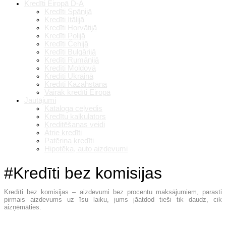
Kredīti Eiropā D-A
Kredīti Spānijā
Kredīti Itālijā
Kredīti Horvātijā
Kredīti Polijā
Kredīti Čehijā
Kredīti Bulgārijā
Kredīti Rumānijā
Kredīti Moldovā
Kredīti Ukrainā
Kredīti Kazahstānā
Vairāk kredīti Eiropā
Jautājumi
Kataloga ceļvedis
Kredītu kalkulators
Kreditēšanas veidi
Ātrie kredīti
Patēriņa kredīti
Hipotēka, auto aizdevumi
#Kredīti bez komisijas
Kredīti bez komisijas – aizdevumi bez procentu maksājumiem, parasti
pirmais aizdevums uz īsu laiku, jums jāatdod tieši tik daudz, cik
aizņēmāties.