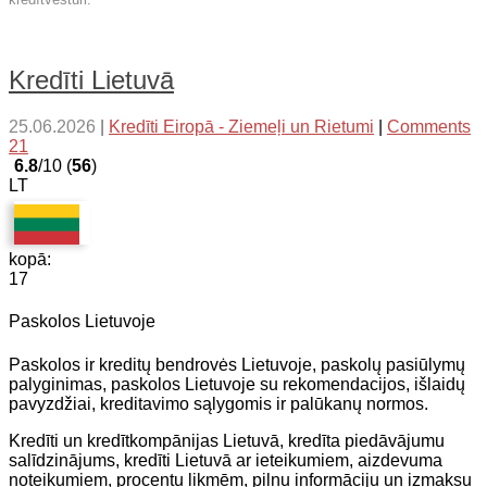
Kredīti Lietuvā
25.06.2026
|
Kredīti Eiropā - Ziemeļi un Rietumi
|
Comments
21
6.8
/10 (
56
)
LT
kopā:
17
Paskolos Lietuvoje
Paskolos ir kreditų bendrovės Lietuvoje, paskolų pasiūlymų
palyginimas, paskolos Lietuvoje su rekomendacijos, išlaidų
pavyzdžiai, kreditavimo sąlygomis ir palūkanų normos.
Kredīti un kredītkompānijas Lietuvā, kredīta piedāvājumu
salīdzinājums, kredīti Lietuvā ar ieteikumiem, aizdevuma
noteikumiem, procentu likmēm, pilnu informāciju un izmaksu