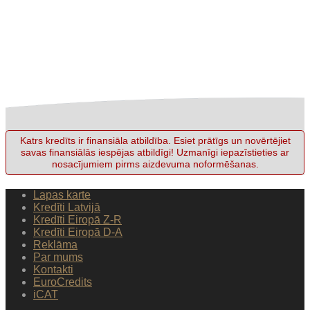
Katrs kredīts ir finansiāla atbildība. Esiet prātīgs un novērtējiet
savas finansiālās iespējas atbildīgi! Uzmanīgi iepazīstieties ar
nosacījumiem pirms aizdevuma noformēšanas.
Lapas karte
Kredīti Latvijā
Kredīti Eiropā Z-R
Kredīti Eiropā D-A
Reklāma
Par mums
Kontakti
EuroCredits
iCAT