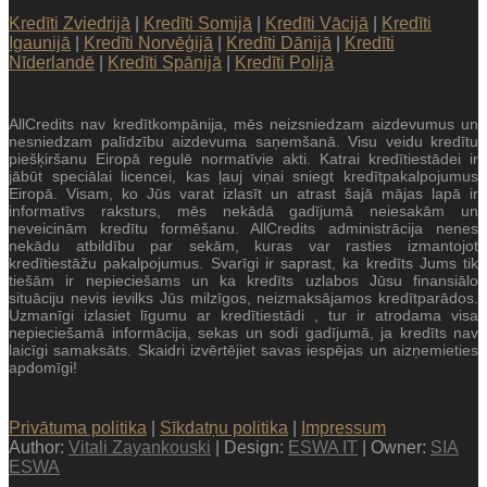
Kredīti Zviedrijā
|
Kredīti Somijā
|
Kredīti Vācijā
|
Kredīti
Igaunijā
|
Kredīti Norvēģijā
|
Kredīti Dānijā
|
Kredīti
Nīderlandē
|
Kredīti Spānijā
|
Kredīti Polijā
AllCredits nav kredītkompānija, mēs neizsniedzam aizdevumus un
nesniedzam palīdzību aizdevuma saņemšanā. Visu veidu kredītu
piešķiršanu Eiropā regulē normatīvie akti. Katrai kredītiestādei ir
jābūt speciālai licencei, kas ļauj viņai sniegt kredītpakalpojumus
Eiropā. Visam, ko Jūs varat izlasīt un atrast šajā mājas lapā ir
informatīvs raksturs, mēs nekādā gadījumā neiesakām un
neveicinām kredītu formēšanu. AllCredits administrācija nenes
nekādu atbildību par sekām, kuras var rasties izmantojot
kredītiestāžu pakalpojumus. Svarīgi ir saprast, ka kredīts Jums tik
tiešām ir nepieciešams un ka kredīts uzlabos Jūsu finansiālo
situāciju nevis ievilks Jūs milzīgos, neizmaksājamos kredītparādos.
Uzmanīgi izlasiet līgumu ar kredītiestādi , tur ir atrodama visa
nepieciešamā informācija, sekas un sodi gadījumā, ja kredīts nav
laicīgi samaksāts. Skaidri izvērtējiet savas iespējas un aizņemieties
apdomīgi!
Privātuma politika
|
Sīkdatņu politika
|
Impressum
Author:
Vitali Zayankouski
| Design:
ESWA IT
| Owner:
SIA
ESWA