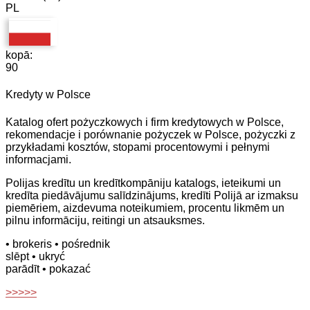
PL
kopā:
90
Kredyty w Polsce
Katalog ofert pożyczkowych i firm kredytowych w Polsce,
rekomendacje i porównanie pożyczek w Polsce, pożyczki z
przykładami kosztów, stopami procentowymi i pełnymi
informacjami.
Polijas kredītu un kredītkompāniju katalogs, ieteikumi un
kredīta piedāvājumu salīdzinājums, kredīti Polijā ar izmaksu
piemēriem, aizdevuma noteikumiem, procentu likmēm un
pilnu informāciju, reitingi un atsauksmes.
• brokeris
• pośrednik
slēpt
• ukryć
parādīt
• pokazać
>>>>>