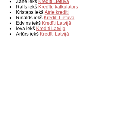
Zane iekš
Kredīti Lietuvā
Ralfs iekš
Kredītu kalkulators
Kristaps iekš
Ātrie kredīti
Rinalds iekš
Kredīti Lietuvā
Edvins iekš
Kredīti Latvijā
Ieva iekš
Kredīti Latvijā
Artūrs iekš
Kredīti Latvijā