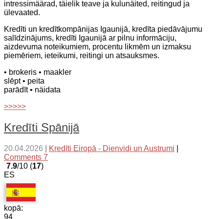
intressimäärad, täielik teave ja kulunäited, reitingud ja
ülevaated.
Kredīti un kredītkompānijas Igaunijā, kredīta piedāvājumu
salīdzinājums, kredīti Igaunijā ar pilnu informāciju,
aizdevuma noteikumiem, procentu likmēm un izmaksu
piemēriem, ieteikumi, reitingi un atsauksmes.
• brokeris
• maakler
slēpt
• peita
parādīt
• näidata
>>>>>
Kredīti Spānijā
20.04.2026
|
Kredīti Eiropā - Dienvidi un Austrumi
|
Comments 7
7.9
/10 (
17
)
ES
kopā:
94