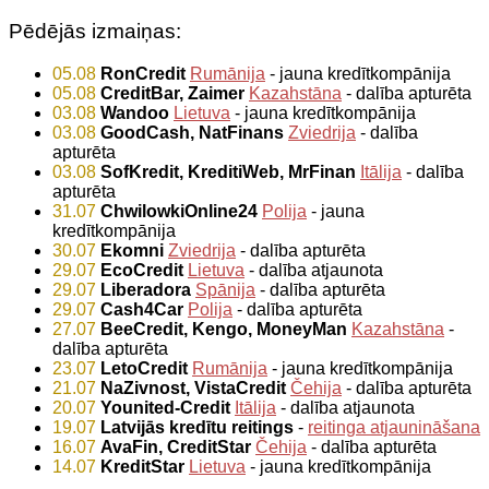
Pēdējās izmaiņas:
05.08
RonCredit
Rumānija
- jauna kredītkompānija
05.08
CreditBar, Zaimer
Kazahstāna
- dalība apturēta
03.08
Wandoo
Lietuva
- jauna kredītkompānija
03.08
GoodCash, NatFinans
Zviedrija
- dalība
apturēta
03.08
SofKredit, KreditiWeb, MrFinan
Itālija
- dalība
apturēta
31.07
ChwilowkiOnline24
Polija
- jauna
kredītkompānija
30.07
Ekomni
Zviedrija
- dalība apturēta
29.07
EcoCredit
Lietuva
- dalība atjaunota
29.07
Liberadora
Spānija
- dalība apturēta
29.07
Cash4Car
Polija
- dalība apturēta
27.07
BeeCredit, Kengo, MoneyMan
Kazahstāna
-
dalība apturēta
23.07
LetoCredit
Rumānija
- jauna kredītkompānija
21.07
NaZivnost, VistaCredit
Čehija
- dalība apturēta
20.07
Younited-Credit
Itālija
- dalība atjaunota
19.07
Latvijās kredītu reitings
-
reitinga atjaunināšana
16.07
AvaFin, CreditStar
Čehija
- dalība apturēta
14.07
KreditStar
Lietuva
- jauna kredītkompānija