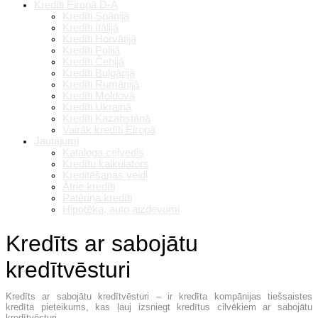
Kredīti Eiropā D-A
Kredīti Spānijā
Kredīti Itālijā
Kredīti Horvātijā
Kredīti Polijā
Kredīti Čehijā
Kredīti Bulgārijā
Kredīti Rumānijā
Kredīti Moldovā
Kredīti Ukrainā
Kredīti Kazahstānā
Vairāk kredīti Eiropā
Jautājumi
Kataloga ceļvedis
Kredītu kalkulators
Kreditēšanas veidi
Ātrie kredīti
Patēriņa kredīti
Hipotēka, auto aizdevumi
Kredīts ar sabojātu
kredītvēsturi
Kredīts ar sabojātu kredītvēsturi – ir kredīta kompānijas tiešsaistes
kredīta pieteikums, kas ļauj izsniegt kredītus cilvēkiem ar sabojātu
kredītvēsturi.