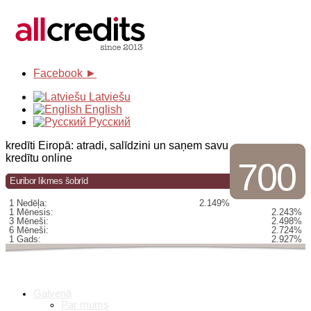
Facebook ►
Latviešu
English
Русский
kredīti Eiropā: atradi, salīdzini un saņem savu
kredītu online
700
Euribor likmes šobrīd
1 Nedēļa:
2.149%
1 Mēnesis:
2.243%
3 Mēneši:
2.498%
6 Mēneši:
2.724%
1 Gads:
2.927%
Galvenā
Par mums