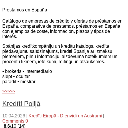
Prestamos en España
Catálogo de empresas de crédito y ofertas de préstamos en
España, comparativa de préstamos, préstamos en España
con ejemplos de coste, información, plazos y tipos de
interés.
Spānijas kredītkompāniju un kredītu katalogs, kredīta
piedāvājumu salīdzinājums, kredīti Spānijā ar izmaksu
piemēriem, pilnu informāciju, aizdevuma noteikumiem un
procentu likmēm, ieteikumi, reitingi un atsauksmes.
• brokeris
• intermediario
slēpt
• ocultar
parādīt
• mostrar
>>>>>
Kredīti Polijā
10.04.2026
|
Kredīti Eiropā - Dienvidi un Austrumi
|
Comments 0
8.6
/10 (
14
)