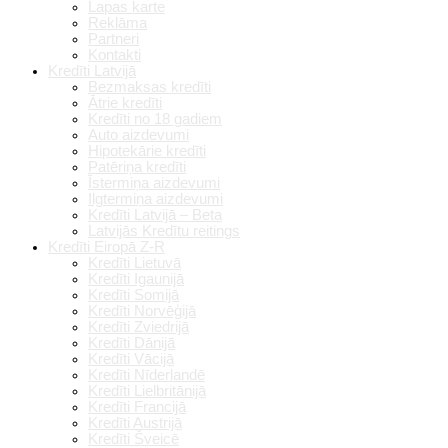
Lapas karte
Reklāma
Partneri
Kontakti
Kredīti Latvijā
Bezmaksas kredīti
Ātrie kredīti
Kredīti no 18 gadiem
Auto aizdevumi
Hipotekārie kredīti
Patēriņa kredīti
Īstermiņa aizdevumi
Ilgtermiņa aizdevumi
Kredīti Latvijā – Beta
Latvijās Kredītu reitings
Kredīti Eiropā Z-R
Kredīti Lietuvā
Kredīti Igaunijā
Kredīti Somijā
Kredīti Norvēģijā
Kredīti Zviedrijā
Kredīti Dānijā
Kredīti Vācijā
Kredīti Nīderlandē
Kredīti Lielbritānijā
Kredīti Francijā
Kredīti Austrijā
Kredīti Šveicē