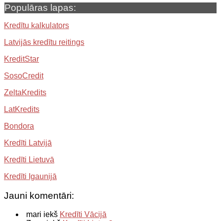
Populāras lapas:
Kredītu kalkulators
Latvijās kredītu reitings
KreditStar
SosoCredit
ZeltaKredits
LatKredits
Bondora
Kredīti Latvijā
Kredīti Lietuvā
Kredīti Igaunijā
Jauni komentāri:
mari iekš
Kredīti Vācijā