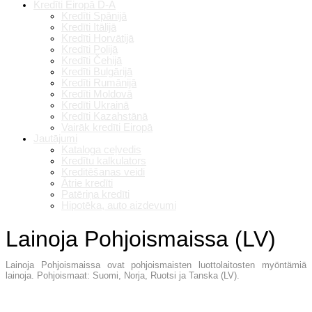
Kredīti Eiropā D-A
Kredīti Spānijā
Kredīti Itālijā
Kredīti Horvātijā
Kredīti Polijā
Kredīti Čehijā
Kredīti Bulgārijā
Kredīti Rumānijā
Kredīti Moldovā
Kredīti Ukrainā
Kredīti Kazahstānā
Vairāk kredīti Eiropā
Jautājumi
Kataloga ceļvedis
Kredītu kalkulators
Kreditēšanas veidi
Ātrie kredīti
Patēriņa kredīti
Hipotēka, auto aizdevumi
Lainoja Pohjoismaissa (LV)
Lainoja Pohjoismaissa ovat pohjoismaisten luottolaitosten myöntämiä
lainoja. Pohjoismaat: Suomi, Norja, Ruotsi ja Tanska (LV).