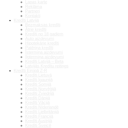
Lapas karte
Reklāma
Partneri
Kontakti
Kredīti Latvijā
Bezmaksas kredīti
Ātrie kredīti
Kredīti no 18 gadiem
Auto aizdevumi
Hipotekārie kredīti
Patēriņa kredīti
Īstermiņa aizdevumi
Ilgtermiņa aizdevumi
Kredīti Latvijā – Beta
Latvijās Kredītu reitings
Kredīti Eiropā Z-R
Kredīti Lietuvā
Kredīti Igaunijā
Kredīti Somijā
Kredīti Norvēģijā
Kredīti Zviedrijā
Kredīti Dānijā
Kredīti Vācijā
Kredīti Nīderlandē
Kredīti Lielbritānijā
Kredīti Francijā
Kredīti Austrijā
Kredīti Šveicē