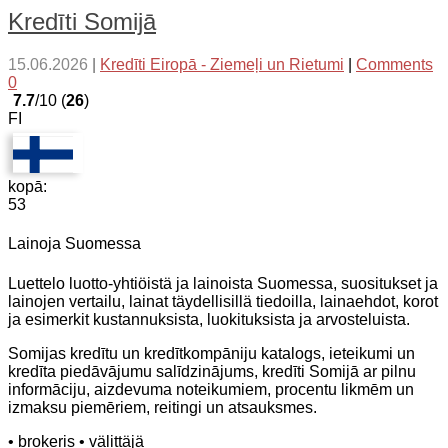
Kredīti Somijā
15.06.2026
|
Kredīti Eiropā - Ziemeļi un Rietumi
|
Comments
0
7.7
/10 (
26
)
FI
kopā:
53
Lainoja Suomessa
Luettelo luotto-yhtiöistä ja lainoista Suomessa, suositukset ja
lainojen vertailu, lainat täydellisillä tiedoilla, lainaehdot, korot
ja esimerkit kustannuksista, luokituksista ja arvosteluista.
Somijas kredītu un kredītkompāniju katalogs, ieteikumi un
kredīta piedāvājumu salīdzinājums, kredīti Somijā ar pilnu
informāciju, aizdevuma noteikumiem, procentu likmēm un
izmaksu piemēriem, reitingi un atsauksmes.
• brokeris
• välittäjä