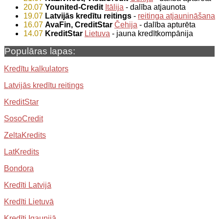
20.07
Younited-Credit
Itālija
- dalība atjaunota
19.07
Latvijās kredītu reitings
-
reitinga atjaunināšana
16.07
AvaFin, CreditStar
Čehija
- dalība apturēta
14.07
KreditStar
Lietuva
- jauna kredītkompānija
Populāras lapas:
Kredītu kalkulators
Latvijās kredītu reitings
KreditStar
SosoCredit
ZeltaKredits
LatKredits
Bondora
Kredīti Latvijā
Kredīti Lietuvā
Kredīti Igaunijā