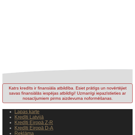
Katrs kredīts ir finansiāla atbildība. Esiet prātīgs un novērtējiet
savas finansiālās iespējas atbildīgi! Uzmanīgi iepazīstieties ar
nosacījumiem pirms aizdevuma noformēšanas.
Lapas karte
Kredīti Latvijā
Kredīti Eiropā Z-R
Kredīti Eiropā D-A
Reklāma