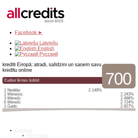
Facebook ►
Latviešu
English
Русский
kredīti Eiropā: atradi, salīdzini un saņem savu
kredītu online
700
Euribor likmes šobrīd
1 Nedēļa:
2.149%
1 Mēnesis:
2.243%
3 Mēneši:
2.498%
6 Mēneši:
2.724%
1 Gads:
2.927%
Galvenā
Par mums