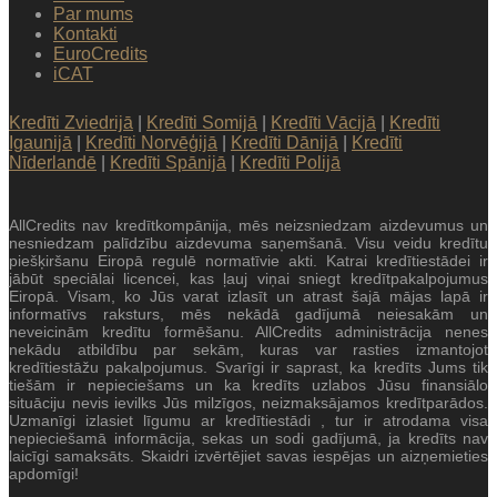
Par mums
Kontakti
EuroCredits
iCAT
Kredīti Zviedrijā
|
Kredīti Somijā
|
Kredīti Vācijā
|
Kredīti
Igaunijā
|
Kredīti Norvēģijā
|
Kredīti Dānijā
|
Kredīti
Nīderlandē
|
Kredīti Spānijā
|
Kredīti Polijā
AllCredits nav kredītkompānija, mēs neizsniedzam aizdevumus un
nesniedzam palīdzību aizdevuma saņemšanā. Visu veidu kredītu
piešķiršanu Eiropā regulē normatīvie akti. Katrai kredītiestādei ir
jābūt speciālai licencei, kas ļauj viņai sniegt kredītpakalpojumus
Eiropā. Visam, ko Jūs varat izlasīt un atrast šajā mājas lapā ir
informatīvs raksturs, mēs nekādā gadījumā neiesakām un
neveicinām kredītu formēšanu. AllCredits administrācija nenes
nekādu atbildību par sekām, kuras var rasties izmantojot
kredītiestāžu pakalpojumus. Svarīgi ir saprast, ka kredīts Jums tik
tiešām ir nepieciešams un ka kredīts uzlabos Jūsu finansiālo
situāciju nevis ievilks Jūs milzīgos, neizmaksājamos kredītparādos.
Uzmanīgi izlasiet līgumu ar kredītiestādi , tur ir atrodama visa
nepieciešamā informācija, sekas un sodi gadījumā, ja kredīts nav
laicīgi samaksāts. Skaidri izvērtējiet savas iespējas un aizņemieties
apdomīgi!