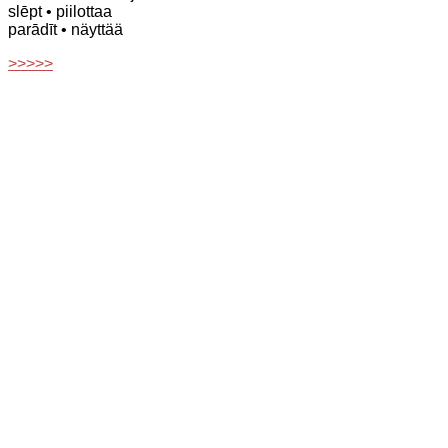
slēpt
• piilottaa
parādīt
• näyttää
>>>>>