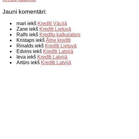
Jauni komentāri:
mari iekš
Kredīti Vācijā
Zane iekš
Kredīti Lietuvā
Ralfs iekš
Kredītu kalkulators
Kristaps iekš
Ātrie kredīti
Rinalds iekš
Kredīti Lietuvā
Edvins iekš
Kredīti Latvijā
Ieva iekš
Kredīti Latvijā
Artūrs iekš
Kredīti Latvijā