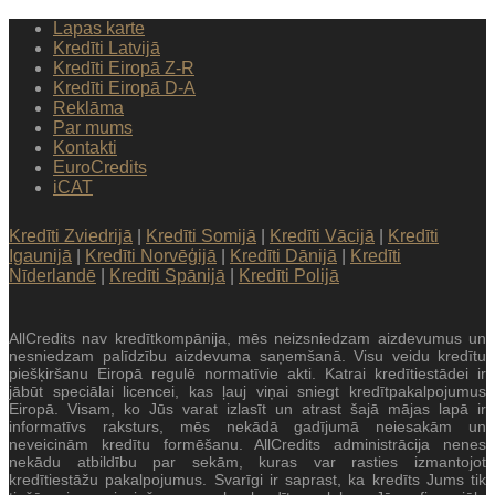
Lapas karte
Kredīti Latvijā
Kredīti Eiropā Z-R
Kredīti Eiropā D-A
Reklāma
Par mums
Kontakti
EuroCredits
iCAT
Kredīti Zviedrijā
|
Kredīti Somijā
|
Kredīti Vācijā
|
Kredīti
Igaunijā
|
Kredīti Norvēģijā
|
Kredīti Dānijā
|
Kredīti
Nīderlandē
|
Kredīti Spānijā
|
Kredīti Polijā
AllCredits nav kredītkompānija, mēs neizsniedzam aizdevumus un
nesniedzam palīdzību aizdevuma saņemšanā. Visu veidu kredītu
piešķiršanu Eiropā regulē normatīvie akti. Katrai kredītiestādei ir
jābūt speciālai licencei, kas ļauj viņai sniegt kredītpakalpojumus
Eiropā. Visam, ko Jūs varat izlasīt un atrast šajā mājas lapā ir
informatīvs raksturs, mēs nekādā gadījumā neiesakām un
neveicinām kredītu formēšanu. AllCredits administrācija nenes
nekādu atbildību par sekām, kuras var rasties izmantojot
kredītiestāžu pakalpojumus. Svarīgi ir saprast, ka kredīts Jums tik