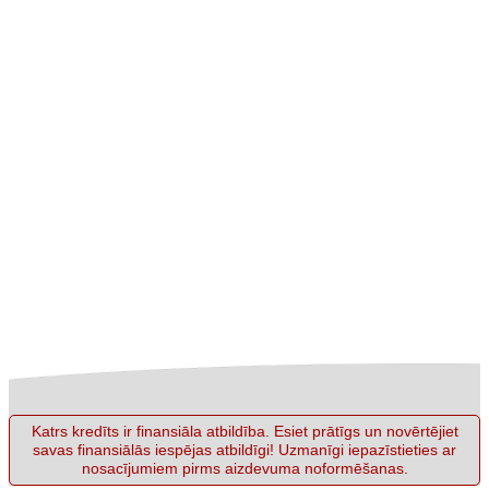
Katrs kredīts ir finansiāla atbildība. Esiet prātīgs un novērtējiet
savas finansiālās iespējas atbildīgi! Uzmanīgi iepazīstieties ar
nosacījumiem pirms aizdevuma noformēšanas.