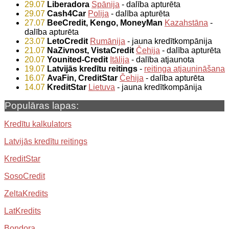
29.07
Liberadora
Spānija
- dalība apturēta
29.07
Cash4Car
Polija
- dalība apturēta
27.07
BeeCredit, Kengo, MoneyMan
Kazahstāna
-
dalība apturēta
23.07
LetoCredit
Rumānija
- jauna kredītkompānija
21.07
NaZivnost, VistaCredit
Čehija
- dalība apturēta
20.07
Younited-Credit
Itālija
- dalība atjaunota
19.07
Latvijās kredītu reitings
-
reitinga atjaunināšana
16.07
AvaFin, CreditStar
Čehija
- dalība apturēta
14.07
KreditStar
Lietuva
- jauna kredītkompānija
Populāras lapas:
Kredītu kalkulators
Latvijās kredītu reitings
KreditStar
SosoCredit
ZeltaKredits
LatKredits
Bondora