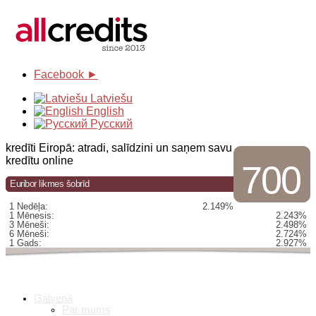
Facebook ►
Latviešu
English
Русский
kredīti Eiropā: atradi, salīdzini un saņem savu
kredītu online
700
Euribor likmes šobrīd
1 Nedēļa:
2.149%
1 Mēnesis:
2.243%
3 Mēneši:
2.498%
6 Mēneši:
2.724%
1 Gads:
2.927%
Galvenā
Par mums