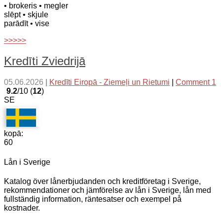
• brokeris
• megler
slēpt
• skjule
parādīt
• vise
>>>>>
Kredīti Zviedrijā
05.06.2026
|
Kredīti Eiropā - Ziemeļi un Rietumi
|
Comment 1
9.2
/10 (
12
)
SE
kopā:
60
Lån i Sverige
Katalog över lånerbjudanden och kreditföretag i Sverige,
rekommendationer och jämförelse av lån i Sverige, lån med
fullständig information, räntesatser och exempel på
kostnader.