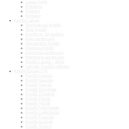
Lapas karte
Reklāma
Partneri
Kontakti
Kredīti Latvijā
Bezmaksas kredīti
Ātrie kredīti
Kredīti no 18 gadiem
Auto aizdevumi
Hipotekārie kredīti
Patēriņa kredīti
Īstermiņa aizdevumi
Ilgtermiņa aizdevumi
Kredīti Latvijā – Beta
Latvijās Kredītu reitings
Kredīti Eiropā Z-R
Kredīti Lietuvā
Kredīti Igaunijā
Kredīti Somijā
Kredīti Norvēģijā
Kredīti Zviedrijā
Kredīti Dānijā
Kredīti Vācijā
Kredīti Nīderlandē
Kredīti Lielbritānijā
Kredīti Francijā
Kredīti Austrijā
Kredīti Šveicē