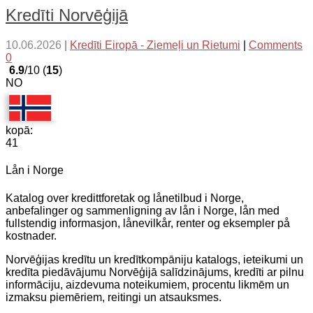
Kredīti Norvēģijā
10.06.2026
|
Kredīti Eiropā - Ziemeļi un Rietumi
|
Comments
0
6.9
/10 (
15
)
NO
kopā:
41
Lån i Norge
Katalog over kredittforetak og lånetilbud i Norge,
anbefalinger og sammenligning av lån i Norge, lån med
fullstendig informasjon, lånevilkår, renter og eksempler på
kostnader.
Norvēģijas kredītu un kredītkompāniju katalogs, ieteikumi un
kredīta piedāvājumu Norvēģijā salīdzinājums, kredīti ar pilnu
informāciju, aizdevuma noteikumiem, procentu likmēm un
izmaksu piemēriem, reitingi un atsauksmes.