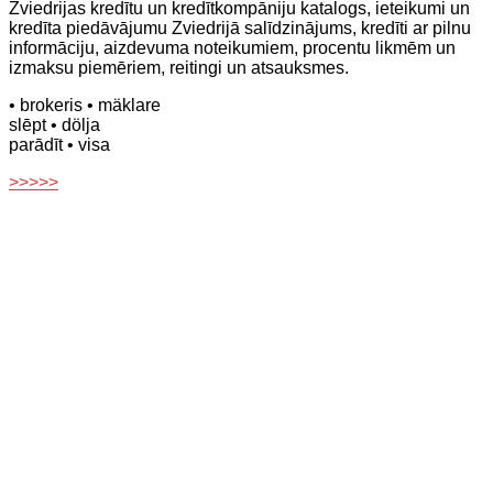
Zviedrijas kredītu un kredītkompāniju katalogs, ieteikumi un
kredīta piedāvājumu Zviedrijā salīdzinājums, kredīti ar pilnu
informāciju, aizdevuma noteikumiem, procentu likmēm un
izmaksu piemēriem, reitingi un atsauksmes.
• brokeris
• mäklare
slēpt
• dölja
parādīt
• visa
>>>>>