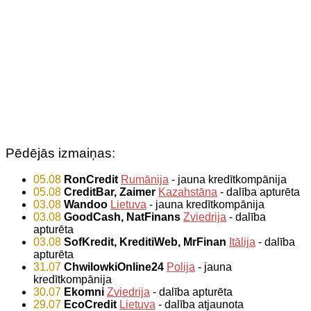
Pēdējās izmaiņas:
05.08
RonCredit
Rumānija
- jauna kredītkompānija
05.08
CreditBar, Zaimer
Kazahstāna
- dalība apturēta
03.08
Wandoo
Lietuva
- jauna kredītkompānija
03.08
GoodCash, NatFinans
Zviedrija
- dalība
apturēta
03.08
SofKredit, KreditiWeb, MrFinan
Itālija
- dalība
apturēta
31.07
ChwilowkiOnline24
Polija
- jauna
kredītkompānija
30.07
Ekomni
Zviedrija
- dalība apturēta
29.07
EcoCredit
Lietuva
- dalība atjaunota