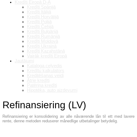
Kredīti Eiropā D-A
Kredīti Spānijā
Kredīti Itālijā
Kredīti Horvātijā
Kredīti Polijā
Kredīti Čehijā
Kredīti Bulgārijā
Kredīti Rumānijā
Kredīti Moldovā
Kredīti Ukrainā
Kredīti Kazahstānā
Vairāk kredīti Eiropā
Jautājumi
Kataloga ceļvedis
Kredītu kalkulators
Kreditēšanas veidi
Ātrie kredīti
Patēriņa kredīti
Hipotēka, auto aizdevumi
Refinansiering (LV)
Refinansiering er konsolidering av alle nåværende lån til ett med lavere
rente, denne metoden reduserer månedlige utbetalinger betydelig.