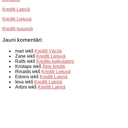
Kredīti Latvijā
Kredīti Lietuvā
Kredīti Igaunijā
Jauni komentāri:
mari iekš
Kredīti Vācijā
Zane iekš
Kredīti Lietuvā
Ralfs iekš
Kredītu kalkulators
Kristaps iekš
Ātrie kredīti
Rinalds iekš
Kredīti Lietuvā
Edvins iekš
Kredīti Latvijā
Ieva iekš
Kredīti Latvijā
Artūrs iekš
Kredīti Latvijā