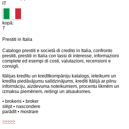
IT
kopā:
7
Prestiti in Italia
Catalogo prestiti e società di credito in Italia, confronto
prestiti, prestiti in Italia con tassi di interesse, informazioni
complete ed esempi di costi, valutazioni, recensioni e
consigli.
Itālijas kredītu un kredītkompāniju katalogs, ieteikumi un
kredīta piedāvājumu salīdzinājums, kredīti Itālijā ar pilnu
informāciju, aizdevuma noteikumiem, procentu likmēm un
izmaksu piemēriem, reitingi un atsauksmes.
• brokeris
• broker
slēpt
• nascondere
parādīt
• mostrare
>>>>>