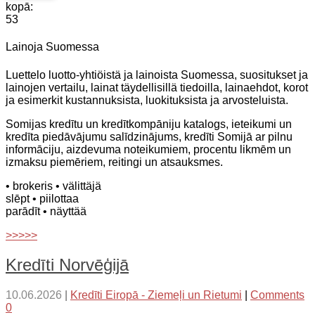
kopā:
53
Lainoja Suomessa
Luettelo luotto-yhtiöistä ja lainoista Suomessa, suositukset ja
lainojen vertailu, lainat täydellisillä tiedoilla, lainaehdot, korot
ja esimerkit kustannuksista, luokituksista ja arvosteluista.
Somijas kredītu un kredītkompāniju katalogs, ieteikumi un
kredīta piedāvājumu salīdzinājums, kredīti Somijā ar pilnu
informāciju, aizdevuma noteikumiem, procentu likmēm un
izmaksu piemēriem, reitingi un atsauksmes.
• brokeris
• välittäjä
slēpt
• piilottaa
parādīt
• näyttää
>>>>>
Kredīti Norvēģijā
10.06.2026
|
Kredīti Eiropā - Ziemeļi un Rietumi
|
Comments
0