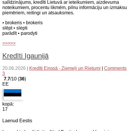
salīdzinājums, kredīti Lietuvā ar ieteikumiem, aizdevuma
noteikumiem, procentu likmēm, pilnu informāciju un izmaksu
piemēriem, reitingi un atsauksmes.
• brokeris
• brokeris
slēpt
• slėpti
parādīt
• parodyti
>>>>>
Kredīti Igaunijā
20.06.2026
|
Kredīti Eiropā - Ziemeļi un Rietumi
|
Comments
3
7.7
/10 (
36
)
EE
kopā:
17
Laenud Eestis