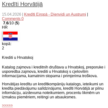
Kredīti Horvātijā
15.04.2026
|
Kredīti Eiropā - Dienvidi un Austrumi
|
Comments 0
7.6
/10 (
5
)
HR
kopā:
2
Krediti u Hrvatskoj
Katalog zajmova i kreditnih društava u Hrvatskoj, preporuke i
usporedba zajmova, krediti u Hrvatskoj s cjelovitim
informacijama, kamatnim stopama i primjerima troškova.
Horvātijas kredītu un kredītkompāniju katalogs, ieteikumi un
kredīta piedāvājumu salīdzinājums, kredīti Horvātijā ar pilnu
informāciju, aizdevuma noteikumiem, procentu likmēm un
izmaksu piemēriem, reitingi un atsauksmes.
>>>>>