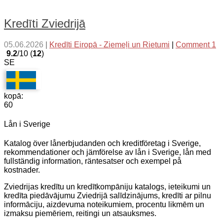
Kredīti Zviedrijā
05.06.2026
|
Kredīti Eiropā - Ziemeļi un Rietumi
|
Comment 1
9.2
/10 (
12
)
SE
kopā:
60
Lån i Sverige
Katalog över lånerbjudanden och kreditföretag i Sverige,
rekommendationer och jämförelse av lån i Sverige, lån med
fullständig information, räntesatser och exempel på
kostnader.
Zviedrijas kredītu un kredītkompāniju katalogs, ieteikumi un
kredīta piedāvājumu Zviedrijā salīdzinājums, kredīti ar pilnu
informāciju, aizdevuma noteikumiem, procentu likmēm un
izmaksu piemēriem, reitingi un atsauksmes.