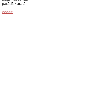
parādīt
• arată
>>>>>