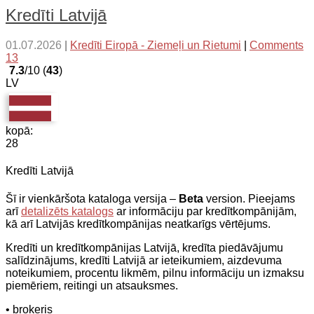
Kredīti Latvijā
01.07.2026
|
Kredīti Eiropā - Ziemeļi un Rietumi
|
Comments
13
7.3
/10 (
43
)
LV
kopā:
28
Kredīti Latvijā
Šī ir vienkāršota kataloga versija –
Beta
version. Pieejams
arī
detalizēts katalogs
ar informāciju par kredītkompānijām,
kā arī Latvijās kredītkompānijas neatkarīgs vērtējums.
Kredīti un kredītkompānijas Latvijā, kredīta piedāvājumu
salīdzinājums, kredīti Latvijā ar ieteikumiem, aizdevuma
noteikumiem, procentu likmēm, pilnu informāciju un izmaksu
piemēriem, reitingi un atsauksmes.
• brokeris