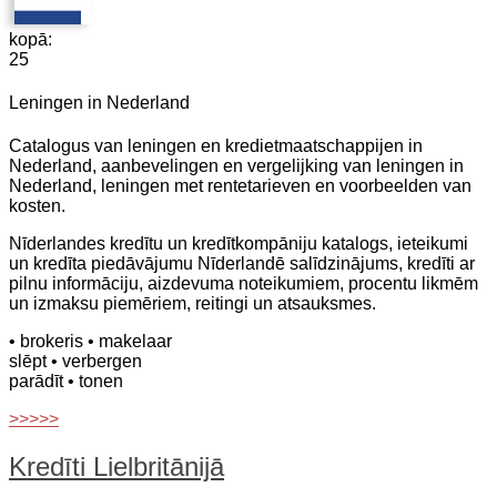
kopā:
25
Leningen in Nederland
Catalogus van leningen en kredietmaatschappijen in
Nederland, aanbevelingen en vergelijking van leningen in
Nederland, leningen met rentetarieven en voorbeelden van
kosten.
Nīderlandes kredītu un kredītkompāniju katalogs, ieteikumi
un kredīta piedāvājumu Nīderlandē salīdzinājums, kredīti ar
pilnu informāciju, aizdevuma noteikumiem, procentu likmēm
un izmaksu piemēriem, reitingi un atsauksmes.
• brokeris
• makelaar
slēpt
• verbergen
parādīt
• tonen
>>>>>
Kredīti Lielbritānijā