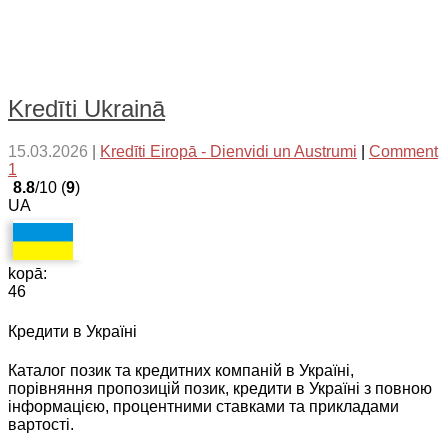
Kredīti Ukrainā
15.03.2026
|
Kredīti Eiropā - Dienvidi un Austrumi
|
Comment
1
8.8
/10 (
9
)
UA
kopā:
46
Кредити в Україні
Каталог позик та кредитних компаній в Україні,
порівняння пропозицій позик, кредити в Україні з повною
інформацією, процентними ставками та прикладами
вартості.