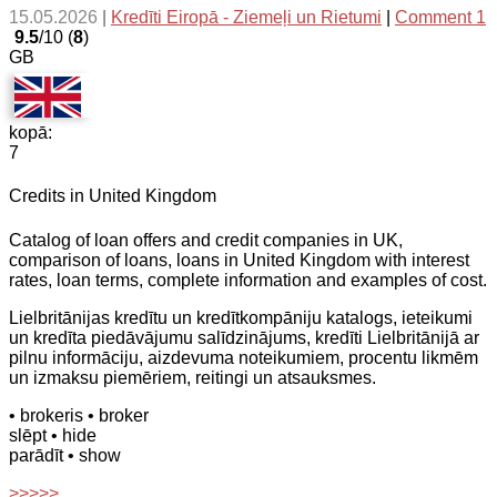
15.05.2026
|
Kredīti Eiropā - Ziemeļi un Rietumi
|
Comment 1
9.5
/10 (
8
)
GB
kopā:
7
Credits in United Kingdom
Catalog of loan offers and credit companies in UK,
comparison of loans, loans in United Kingdom with interest
rates, loan terms, complete information and examples of cost.
Lielbritānijas kredītu un kredītkompāniju katalogs, ieteikumi
un kredīta piedāvājumu salīdzinājums, kredīti Lielbritānijā ar
pilnu informāciju, aizdevuma noteikumiem, procentu likmēm
un izmaksu piemēriem, reitingi un atsauksmes.
• brokeris
• broker
slēpt
• hide
parādīt
• show
>>>>>