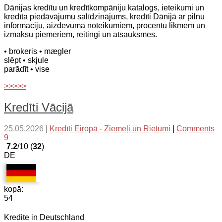
Dānijas kredītu un kredītkompāniju katalogs, ieteikumi un
kredīta piedāvājumu salīdzinājums, kredīti Dānijā ar pilnu
informāciju, aizdevuma noteikumiem, procentu likmēm un
izmaksu piemēriem, reitingi un atsauksmes.
• brokeris
• mægler
slēpt
• skjule
parādīt
• vise
>>>>>
Kredīti Vācijā
25.05.2026
|
Kredīti Eiropā - Ziemeļi un Rietumi
|
Comments
9
7.2
/10 (
32
)
DE
kopā:
54
Kredite in Deutschland