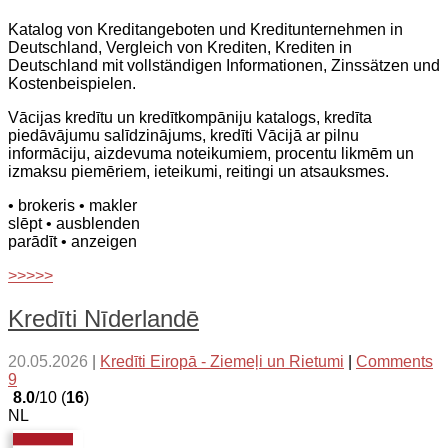
Katalog von Kreditangeboten und Kreditunternehmen in
Deutschland, Vergleich von Krediten, Krediten in
Deutschland mit vollständigen Informationen, Zinssätzen und
Kostenbeispielen.
Vācijas kredītu un kredītkompāniju katalogs, kredīta
piedāvājumu salīdzinājums, kredīti Vācijā ar pilnu
informāciju, aizdevuma noteikumiem, procentu likmēm un
izmaksu piemēriem, ieteikumi, reitingi un atsauksmes.
• brokeris
• makler
slēpt
• ausblenden
parādīt
• anzeigen
>>>>>
Kredīti Nīderlandē
20.05.2026
|
Kredīti Eiropā - Ziemeļi un Rietumi
|
Comments
9
8.0
/10 (
16
)
NL