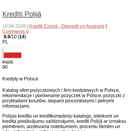
Kredīti Polijā
10.04.2026
|
Kredīti Eiropā - Dienvidi un Austrumi
|
Comments 0
8.6
/10 (
14
)
PL
kopā:
90
Kredyty w Polsce
Katalog ofert pożyczkowych i firm kredytowych w Polsce,
rekomendacje i porównanie pożyczek w Polsce, pożyczki z
przykładami kosztów, stopami procentowymi i pełnymi
informacjami.
Polijas kredītu un kredītkompāniju katalogs, ieteikumi un
kredīta piedāvājumu salīdzinājums, kredīti Polijā ar izmaksu
piemēriem, aizdevuma noteikumiem, procentu likmēm un