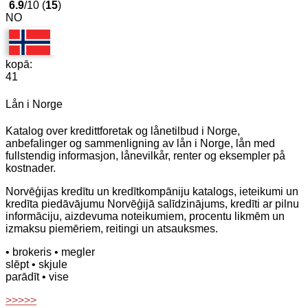
6.9
/10 (
15
)
NO
kopā:
41
Lån i Norge
Katalog over kredittforetak og lånetilbud i Norge,
anbefalinger og sammenligning av lån i Norge, lån med
fullstendig informasjon, lånevilkår, renter og eksempler på
kostnader.
Norvēģijas kredītu un kredītkompāniju katalogs, ieteikumi un
kredīta piedāvājumu Norvēģijā salīdzinājums, kredīti ar pilnu
informāciju, aizdevuma noteikumiem, procentu likmēm un
izmaksu piemēriem, reitingi un atsauksmes.
• brokeris
• megler
slēpt
• skjule
parādīt
• vise
>>>>>