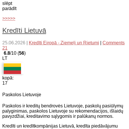
slēpt
parādīt
>>>>>
Kredīti Lietuvā
25.06.2026
|
Kredīti Eiropā - Ziemeļi un Rietumi
|
Comments
21
6.8
/10 (
56
)
LT
kopā:
17
Paskolos Lietuvoje
Paskolos ir kreditų bendrovės Lietuvoje, paskolų pasiūlymų
palyginimas, paskolos Lietuvoje su rekomendacijos, išlaidų
pavyzdžiai, kreditavimo sąlygomis ir palūkanų normos.
Kredīti un kredītkompānijas Lietuvā, kredīta piedāvājumu