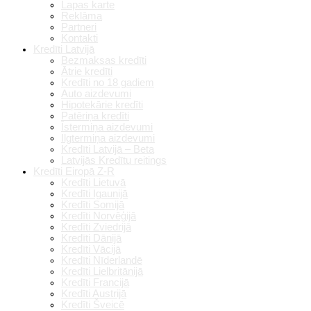
Lapas karte
Reklāma
Partneri
Kontakti
Kredīti Latvijā
Bezmaksas kredīti
Ātrie kredīti
Kredīti no 18 gadiem
Auto aizdevumi
Hipotekārie kredīti
Patēriņa kredīti
Īstermiņa aizdevumi
Ilgtermiņa aizdevumi
Kredīti Latvijā – Beta
Latvijās Kredītu reitings
Kredīti Eiropā Z-R
Kredīti Lietuvā
Kredīti Igaunijā
Kredīti Somijā
Kredīti Norvēģijā
Kredīti Zviedrijā
Kredīti Dānijā
Kredīti Vācijā
Kredīti Nīderlandē
Kredīti Lielbritānijā
Kredīti Francijā
Kredīti Austrijā
Kredīti Šveicē