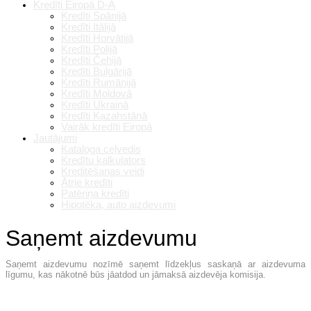
Kredīti Eiropā D-A
Kredīti Spānijā
Kredīti Itālijā
Kredīti Horvātijā
Kredīti Polijā
Kredīti Čehijā
Kredīti Bulgārijā
Kredīti Rumānijā
Kredīti Moldovā
Kredīti Ukrainā
Kredīti Kazahstānā
Vairāk kredīti Eiropā
Jautājumi
Kataloga ceļvedis
Kredītu kalkulators
Kreditēšanas veidi
Ātrie kredīti
Patēriņa kredīti
Hipotēka, auto aizdevumi
Saņemt aizdevumu
Saņemt aizdevumu nozīmē saņemt līdzekļus saskaņā ar aizdevuma
līgumu, kas nākotnē būs jāatdod un jāmaksā aizdevēja komisija.