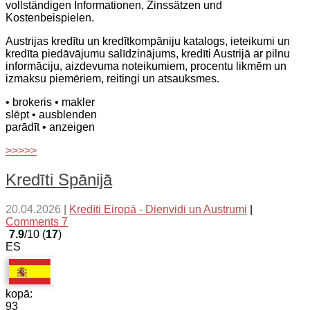
vollständigen Informationen, Zinssätzen und
Kostenbeispielen.
Austrijas kredītu un kredītkompāniju katalogs, ieteikumi un
kredīta piedāvājumu salīdzinājums, kredīti Austrijā ar pilnu
informāciju, aizdevuma noteikumiem, procentu likmēm un
izmaksu piemēriem, reitingi un atsauksmes.
• brokeris
• makler
slēpt
• ausblenden
parādīt
• anzeigen
>>>>>
Kredīti Spānijā
20.04.2026
|
Kredīti Eiropā - Dienvidi un Austrumi
|
Comments 7
7.9
/10 (
17
)
ES
kopā:
93