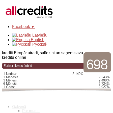
Facebook ►
Latviešu
English
Русский
kredīti Eiropā: atradi, salīdzini un saņem savu
kredītu online
698
Euribor likmes šobrīd
1 Nedēļa:
2.149%
1 Mēnesis:
2.243%
3 Mēneši:
2.498%
6 Mēneši:
2.724%
1 Gads:
2.927%
Galvenā
Par mums