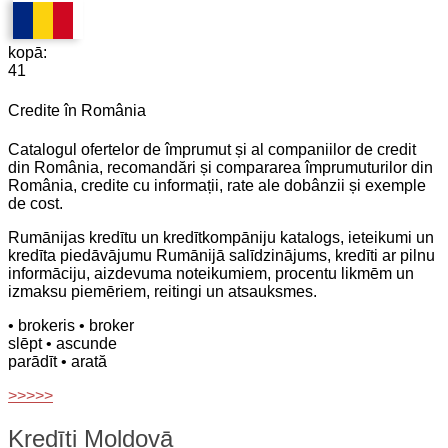
kopā:
41
Credite în România
Catalogul ofertelor de împrumut și al companiilor de credit
din România, recomandări și compararea împrumuturilor din
România, credite cu informații, rate ale dobânzii și exemple
de cost.
Rumānijas kredītu un kredītkompāniju katalogs, ieteikumi un
kredīta piedāvājumu Rumānijā salīdzinājums, kredīti ar pilnu
informāciju, aizdevuma noteikumiem, procentu likmēm un
izmaksu piemēriem, reitingi un atsauksmes.
• brokeris
• broker
slēpt
• ascunde
parādīt
• arată
>>>>>
Kredīti Moldovā