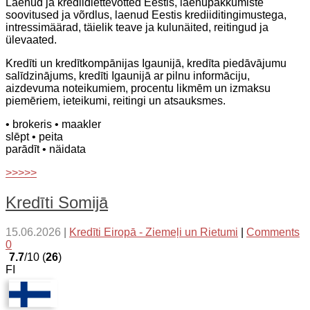
Laenud ja krediidiettevõtted Eestis, laenupakkumiste
soovitused ja võrdlus, laenud Eestis krediiditingimustega,
intressimäärad, täielik teave ja kulunäited, reitingud ja
ülevaated.
Kredīti un kredītkompānijas Igaunijā, kredīta piedāvājumu
salīdzinājums, kredīti Igaunijā ar pilnu informāciju,
aizdevuma noteikumiem, procentu likmēm un izmaksu
piemēriem, ieteikumi, reitingi un atsauksmes.
• brokeris
• maakler
slēpt
• peita
parādīt
• näidata
>>>>>
Kredīti Somijā
15.06.2026
|
Kredīti Eiropā - Ziemeļi un Rietumi
|
Comments
0
7.7
/10 (
26
)
FI