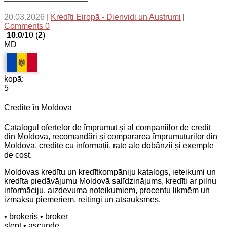
20.03.2026
|
Kredīti Eiropā - Dienvidi un Austrumi
|
Comments 0
10.0
/10 (
2
)
MD
kopā:
5
Credite în Moldova
Catalogul ofertelor de împrumut și al companiilor de credit
din Moldova, recomandări și compararea împrumuturilor din
Moldova, credite cu informații, rate ale dobânzii și exemple
de cost.
Moldovas kredītu un kredītkompāniju katalogs, ieteikumi un
kredīta piedāvājumu Moldovā salīdzinājums, kredīti ar pilnu
informāciju, aizdevuma noteikumiem, procentu likmēm un
izmaksu piemēriem, reitingi un atsauksmes.
• brokeris
• broker
slēpt
• ascunde