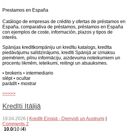
Prestamos en España
Catálogo de empresas de crédito y ofertas de préstamos en
España, comparativa de préstamos, préstamos en España
con ejemplos de coste, información, plazos y tipos de
interés.
Spānijas kredītkompāniju un kredītu katalogs, kredīta
piedāvājumu salīdzinājums, kredīti Spānijā ar izmaksu
piemēriem, pilnu informāciju, aizdevuma noteikumiem un
procentu likmēm, ieteikumi, reitingi un atsauksmes.
• brokeris
• intermediario
slēpt
• ocultar
parādīt
• mostrar
>>>>>
Kredīti Itālijā
19.04.2026
|
Kredīti Eiropā - Dienvidi un Austrumi
|
Comments 2
10.0
/10 (
4
)