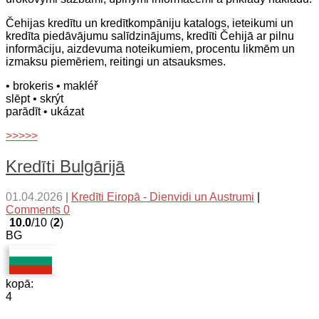
Čehijas kredītu un kredītkompāniju katalogs, ieteikumi un
kredīta piedāvājumu salīdzinājums, kredīti Čehijā ar pilnu
informāciju, aizdevuma noteikumiem, procentu likmēm un
izmaksu piemēriem, reitingi un atsauksmes.
• brokeris
• makléř
slēpt
• skrýt
parādīt
• ukázat
>>>>>
Kredīti Bulgārijā
01.04.2026
|
Kredīti Eiropā - Dienvidi un Austrumi
|
Comments 0
10.0
/10 (
2
)
BG
kopā:
4