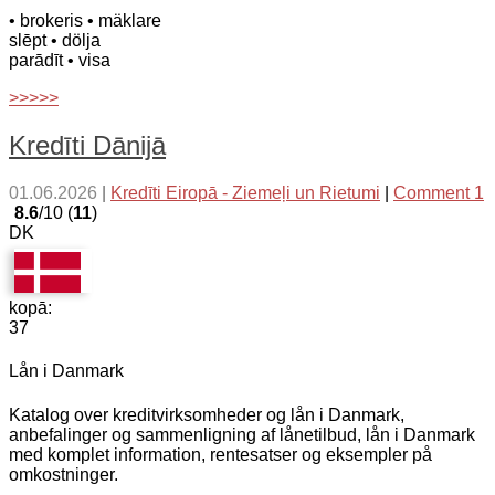
• brokeris
• mäklare
slēpt
• dölja
parādīt
• visa
>>>>>
Kredīti Dānijā
01.06.2026
|
Kredīti Eiropā - Ziemeļi un Rietumi
|
Comment 1
8.6
/10 (
11
)
DK
kopā:
37
Lån i Danmark
Katalog over kreditvirksomheder og lån i Danmark,
anbefalinger og sammenligning af lånetilbud, lån i Danmark
med komplet information, rentesatser og eksempler på
omkostninger.