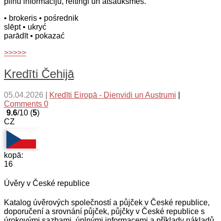
pilnu informāciju, reitingi un atsauksmes.
• brokeris
• pośrednik
slēpt
• ukryć
parādīt
• pokazać
>>>>>
Kredīti Čehijā
05.04.2026
|
Kredīti Eiropā - Dienvidi un Austrumi
|
Comments 0
9.6
/10 (
5
)
CZ
kopā:
16
Úvěry v České republice
Katalog úvěrových společností a půjček v České republice,
doporučení a srovnání půjček, půjčky v České republice s
úrokovými sazbami, úplnými informacemi a příklady nákladů.