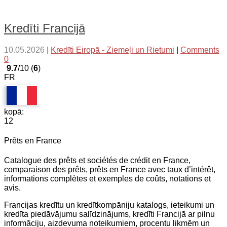
Kredīti Francijā
10.05.2026
|
Kredīti Eiropā - Ziemeļi un Rietumi
|
Comments
0
9.7
/10 (
6
)
FR
kopā:
12
Prêts en France
Catalogue des prêts et sociétés de crédit en France,
comparaison des prêts, prêts en France avec taux d’intérêt,
informations complètes et exemples de coûts, notations et
avis.
Francijas kredītu un kredītkompāniju katalogs, ieteikumi un
kredīta piedāvājumu salīdzinājums, kredīti Francijā ar pilnu
informāciju, aizdevuma noteikumiem, procentu likmēm un