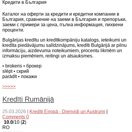
Кредити в България
Каталог на оферти за кредити и кредитни компании в
България, сравнение на заеми в България и препоръки,
заеми с примери за цена, пълна информация, лихвени
проценти.
Bulgārijas kredītu un kredītkompāniju katalogs, ieteikumi un
kredīta piedāvājumu salīdzinājums, kredīti Bulgārijā ar pilnu
informāciju, aizdevuma noteikumiem, procentu likmēm un
izmaksu piemēriem, reitingi un atsauksmes.
• brokeris
• брокер
slēpt
• скрий
parādīt
• покажи
>>>>>
Kredīti Rumānijā
25.03.2026
|
Kredīti Eiropā - Dienvidi un Austrumi
|
Comments 0
10.0
/10 (
2
)
RO