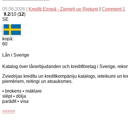
05.06.2026
|
Kredīti Eiropā - Ziemeļi un Rietumi
|
Comment 1
9.2
/10 (
12
)
SE
kopā:
60
Lån i Sverige
Katalog över lånerbjudanden och kreditföretag i Sverige, reko
Zviedrijas kredītu un kredītkompāniju katalogs, ieteikumi un 
piemēriem, reitingi un atsauksmes.
• brokeris
• mäklare
slēpt
• dölja
parādīt
• visa
>>>>>