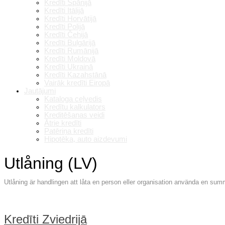
Kredīti Spānijā
Kredīti Itālijā
Kredīti Horvātijā
Kredīti Polijā
Kredīti Čehijā
Kredīti Bulgārijā
Kredīti Rumānijā
Kredīti Moldovā
Kredīti Ukrainā
Kredīti Kazahstānā
Vairāk kredīti Eiropā
Jautājumi
Kataloga ceļvedis
Kredītu kalkulators
Kreditēšanas veidi
Ātrie kredīti
Patēriņa kredīti
Hipotēka, auto aizdevumi
Utlåning (LV)
Utlåning är handlingen att låta en person eller organisation använda en summa 
Kredīti Zviedrijā