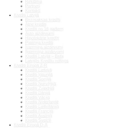
Reklāma
Partneri
Kontakti
Kredīti Latvijā
Bezmaksas kredīti
Ātrie kredīti
Kredīti no 18 gadiem
Auto aizdevumi
Hipotekārie kredīti
Patēriņa kredīti
Īstermiņa aizdevumi
Ilgtermiņa aizdevumi
Kredīti Latvijā – Beta
Latvijās Kredītu reitings
Kredīti Eiropā Z-R
Kredīti Lietuvā
Kredīti Igaunijā
Kredīti Somijā
Kredīti Norvēģijā
Kredīti Zviedrijā
Kredīti Dānijā
Kredīti Vācijā
Kredīti Nīderlandē
Kredīti Lielbritānijā
Kredīti Francijā
Kredīti Austrijā
Kredīti Šveicē
Kredīti Eiropā D-A