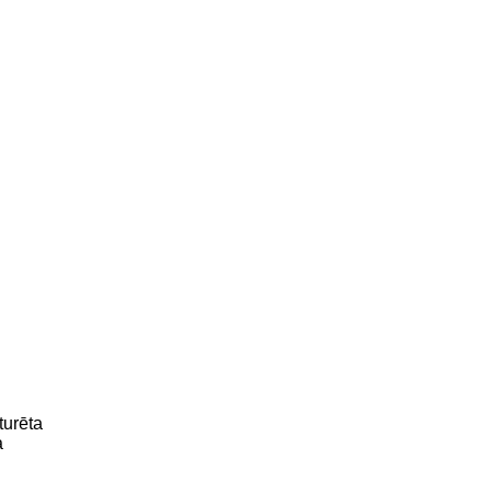
turēta
a