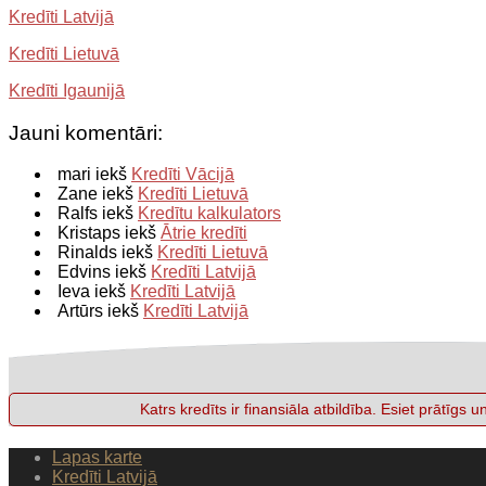
Kredīti Latvijā
Kredīti Lietuvā
Kredīti Igaunijā
Jauni komentāri:
mari iekš
Kredīti Vācijā
Zane iekš
Kredīti Lietuvā
Ralfs iekš
Kredītu kalkulators
Kristaps iekš
Ātrie kredīti
Rinalds iekš
Kredīti Lietuvā
Edvins iekš
Kredīti Latvijā
Ieva iekš
Kredīti Latvijā
Artūrs iekš
Kredīti Latvijā
Katrs kredīts ir finansiāla atbildība. Esiet prātīg
Lapas karte
Kredīti Latvijā