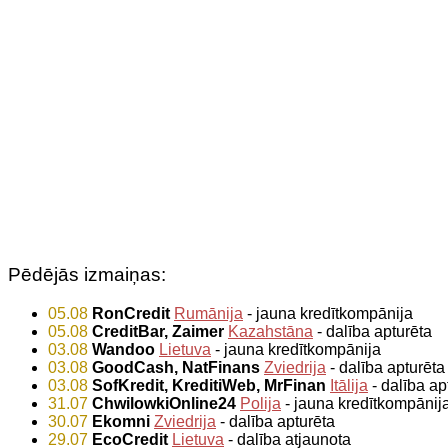
Pēdējās izmaiņas:
05.08
RonCredit
Rumānija
- jauna kredītkompānija
05.08
CreditBar, Zaimer
Kazahstāna
- dalība apturēta
03.08
Wandoo
Lietuva
- jauna kredītkompānija
03.08
GoodCash, NatFinans
Zviedrija
- dalība apturēta
03.08
SofKredit, KreditiWeb, MrFinan
Itālija
- dalība ap
31.07
ChwilowkiOnline24
Polija
- jauna kredītkompānij
30.07
Ekomni
Zviedrija
- dalība apturēta
29.07
EcoCredit
Lietuva
- dalība atjaunota