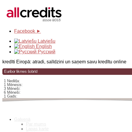
Facebook ►
Latviešu
English
Русский
kredīti Eiropā: atradi, salīdzini un saņem savu kredītu online
Euribor likmes šobrīd
1 Nedēļa:
1 Mēnesis:
3 Mēneši:
6 Mēneši:
1 Gads:
Galvenā
Par mums
Lapas karte