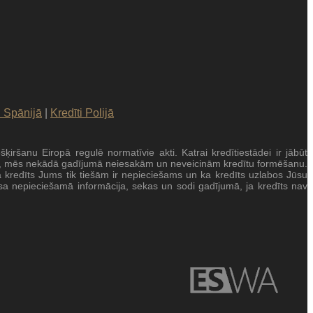
i Spānijā
|
Kredīti Polijā
šanu Eiropā regulē normatīvie akti. Katrai kredītiestādei ir jābūt
ksturs, mēs nekādā gadījumā neiesakām un neveicinām kredītu formēšanu.
ka kredīts Jums tik tiešām ir nepieciešams un ka kredīts uzlabos Jūsu
visa nepieciešamā informācija, sekas un sodi gadījumā, ja kredīts nav