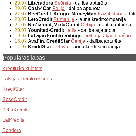
29.07
Liberadora
Spānija
- dalība apturēta
29.07
Cash4Car
Polija
- dalība apturēta
27.07
BeeCredit, Kengo, MoneyMan
Kazahstāna
- dal
23.07
LetoCredit
Rumānija
- jauna kredītkompānija
21.07
NaZivnost, VistaCredit
Čehija
- dalība apturēta
20.07
Younited-Credit
Itālija
- dalība atjaunota
19.07
Latvijās kredītu reitings
-
reitinga atjaunināšana
16.07
AvaFin, CreditStar
Čehija
- dalība apturēta
14.07
KreditStar
Lietuva
- jauna kredītkompānija
Populāras lapas:
Kredītu kalkulators
Latvijās kredītu reitings
KreditStar
SosoCredit
ZeltaKredits
LatKredits
Bondora