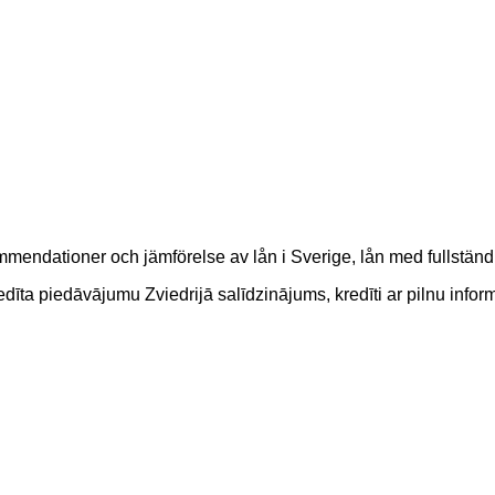
mmendationer och jämförelse av lån i Sverige, lån med fullständ
kredīta piedāvājumu Zviedrijā salīdzinājums, kredīti ar pilnu i