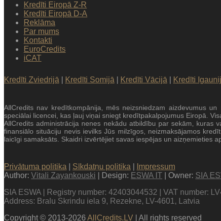
Kredīti Eiropā Z-R
Kredīti Eiropā D-A
Reklāma
Par mums
Kontakti
EuroCredits
iCAT
Kredīti Zviedrijā
|
Kredīti Somijā
|
Kredīti Vācijā
|
Kredīti Igauni
AllCredits nav kredītkompānija, mēs neizsniedzam aizdevumus un ne
speciālai licencei, kas ļauj viņai sniegt kredītpakalpojumus Eiropā. 
AllCredits administrācija nenes nekādu atbildību par sekām, kuras va
finansiālo situāciju nevis ievilks Jūs milzīgos, neizmaksājamos kred
laicīgi samaksāts. Skaidri izvērtējiet savas iespējas un aizņemieties 
Privātuma politika
|
Sīkdatņu politika
|
Impressum
Author:
Vitali Zayankouski
| Design:
ESWA IT
| Owner:
SIA E
SIA ESWA | Registry number: 42403044532 | VAT number: 
Address: Bralu Skrindu iela 9, Rezekne, LV-4601, Latvia
Copyright © 2013-2026
AllCredits.LV
| All rights reserved