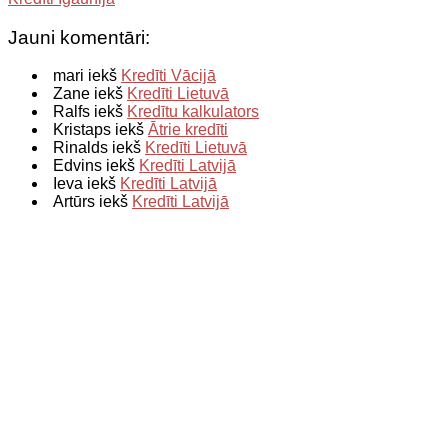
Jauni komentāri:
mari iekš
Kredīti Vācijā
Zane iekš
Kredīti Lietuvā
Ralfs iekš
Kredītu kalkulators
Kristaps iekš
Ātrie kredīti
Rinalds iekš
Kredīti Lietuvā
Edvins iekš
Kredīti Latvijā
Ieva iekš
Kredīti Latvijā
Artūrs iekš
Kredīti Latvijā