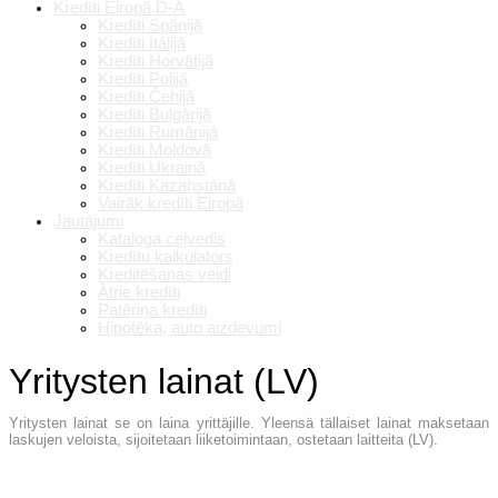
Kredīti Eiropā D-A
Kredīti Spānijā
Kredīti Itālijā
Kredīti Horvātijā
Kredīti Polijā
Kredīti Čehijā
Kredīti Bulgārijā
Kredīti Rumānijā
Kredīti Moldovā
Kredīti Ukrainā
Kredīti Kazahstānā
Vairāk kredīti Eiropā
Jautājumi
Kataloga ceļvedis
Kredītu kalkulators
Kreditēšanas veidi
Ātrie kredīti
Patēriņa kredīti
Hipotēka, auto aizdevumi
Yritysten lainat (LV)
Yritysten lainat se on laina yrittäjille. Yleensä tällaiset lainat maksetaan
laskujen veloista, sijoitetaan liiketoimintaan, ostetaan laitteita (LV).