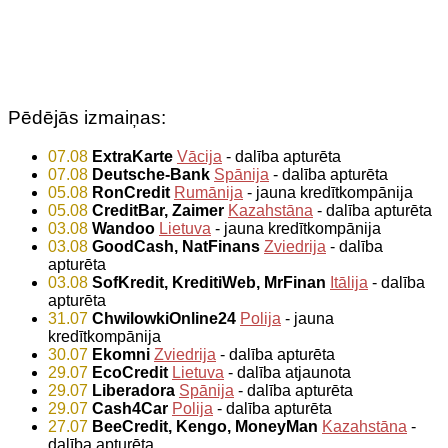
Pēdējās izmaiņas:
07.08
ExtraKarte
Vācija
- dalība apturēta
07.08
Deutsche-Bank
Spānija
- dalība apturēta
05.08
RonCredit
Rumānija
- jauna kredītkompānija
05.08
CreditBar, Zaimer
Kazahstāna
- dalība apturēta
03.08
Wandoo
Lietuva
- jauna kredītkompānija
03.08
GoodCash, NatFinans
Zviedrija
- dalība
apturēta
03.08
SofKredit, KreditiWeb, MrFinan
Itālija
- dalība
apturēta
31.07
ChwilowkiOnline24
Polija
- jauna
kredītkompānija
30.07
Ekomni
Zviedrija
- dalība apturēta
29.07
EcoCredit
Lietuva
- dalība atjaunota
29.07
Liberadora
Spānija
- dalība apturēta
29.07
Cash4Car
Polija
- dalība apturēta
27.07
BeeCredit, Kengo, MoneyMan
Kazahstāna
-
dalība apturēta