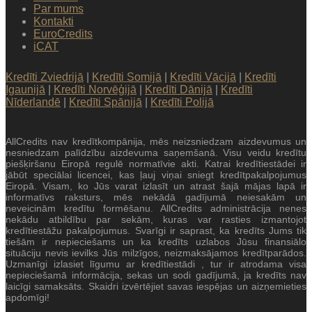
Par mums
Kontakti
EuroCredits
iCAT
Kredīti Zviedrijā
|
Kredīti Somijā
|
Kredīti Vācijā
|
Kredīti
Igaunijā
|
Kredīti Norvēģijā
|
Kredīti Dānijā
|
Kredīti
Nīderlandē
|
Kredīti Spānijā
|
Kredīti Polijā
AllCredits nav kredītkompānija, mēs neizsniedzam aizdevumus un
nesniedzam palīdzību aizdevuma saņemšanā. Visu veidu kredītu
piešķiršanu Eiropā regulē normatīvie akti. Katrai kredītiestādei ir
jābūt speciālai licencei, kas ļauj viņai sniegt kredītpakalpojumus
Eiropā. Visam, ko Jūs varat izlasīt un atrast šajā mājas lapā ir
informatīvs raksturs, mēs nekādā gadījumā neiesakām un
neveicinām kredītu formēšanu. AllCredits administrācija nenes
nekādu atbildību par sekām, kuras var rasties izmantojot
kredītiestāžu pakalpojumus. Svarīgi ir saprast, ka kredīts Jums tik
tiešām ir nepieciešams un ka kredīts uzlabos Jūsu finansiālo
situāciju nevis ievilks Jūs milzīgos, neizmaksājamos kredītparādos.
Uzmanīgi izlasiet līgumu ar kredītiestādi , tur ir atrodama visa
nepieciešamā informācija, sekas un sodi gadījumā, ja kredīts nav
laicīgi samaksāts. Skaidri izvērtējiet savas iespējas un aizņemieties
apdomīgi!