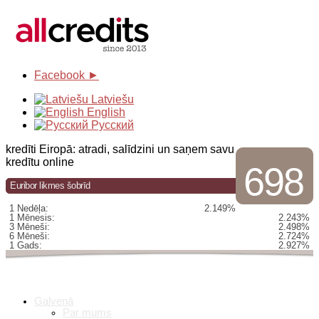
Facebook ►
Latviešu
English
Русский
kredīti Eiropā: atradi, salīdzini un saņem savu
kredītu online
698
Euribor likmes šobrīd
1 Nedēļa:
2.149%
1 Mēnesis:
2.243%
3 Mēneši:
2.498%
6 Mēneši:
2.724%
1 Gads:
2.927%
Galvenā
Par mums