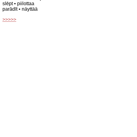
slēpt
• piilottaa
parādīt
• näyttää
>>>>>