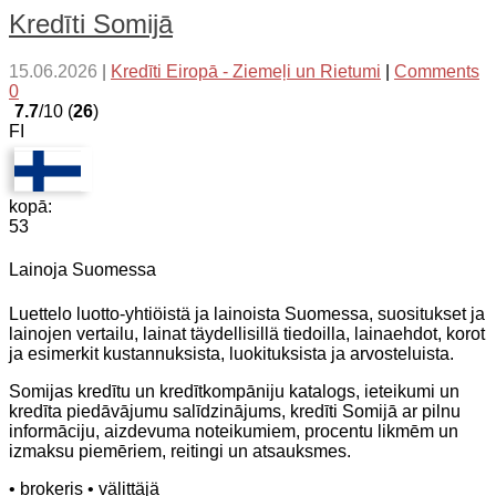
Kredīti Somijā
15.06.2026
|
Kredīti Eiropā - Ziemeļi un Rietumi
|
Comments
0
7.7
/10 (
26
)
FI
kopā:
53
Lainoja Suomessa
Luettelo luotto-yhtiöistä ja lainoista Suomessa, suositukset ja
lainojen vertailu, lainat täydellisillä tiedoilla, lainaehdot, korot
ja esimerkit kustannuksista, luokituksista ja arvosteluista.
Somijas kredītu un kredītkompāniju katalogs, ieteikumi un
kredīta piedāvājumu salīdzinājums, kredīti Somijā ar pilnu
informāciju, aizdevuma noteikumiem, procentu likmēm un
izmaksu piemēriem, reitingi un atsauksmes.
• brokeris
• välittäjä