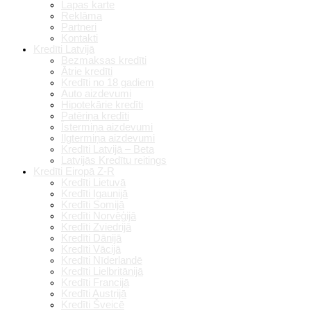
Lapas karte
Reklāma
Partneri
Kontakti
Kredīti Latvijā
Bezmaksas kredīti
Ātrie kredīti
Kredīti no 18 gadiem
Auto aizdevumi
Hipotekārie kredīti
Patēriņa kredīti
Īstermiņa aizdevumi
Ilgtermiņa aizdevumi
Kredīti Latvijā – Beta
Latvijās Kredītu reitings
Kredīti Eiropā Z-R
Kredīti Lietuvā
Kredīti Igaunijā
Kredīti Somijā
Kredīti Norvēģijā
Kredīti Zviedrijā
Kredīti Dānijā
Kredīti Vācijā
Kredīti Nīderlandē
Kredīti Lielbritānijā
Kredīti Francijā
Kredīti Austrijā
Kredīti Šveicē