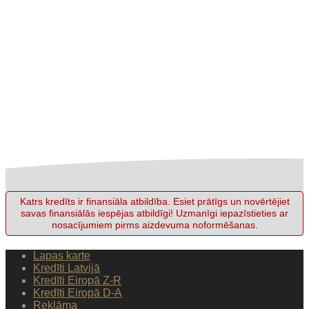
Katrs kredīts ir finansiāla atbildība. Esiet prātīgs un novērtējiet
savas finansiālās iespējas atbildīgi! Uzmanīgi iepazīstieties ar
nosacījumiem pirms aizdevuma noformēšanas.
Lapas karte
Kredīti Latvijā
Kredīti Eiropā Z-R
Kredīti Eiropā D-A
Reklāma