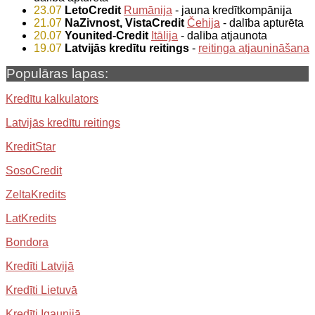
23.07
LetoCredit
Rumānija
- jauna kredītkompānija
21.07
NaZivnost, VistaCredit
Čehija
- dalība apturēta
20.07
Younited-Credit
Itālija
- dalība atjaunota
19.07
Latvijās kredītu reitings
-
reitinga atjaunināšana
Populāras lapas:
Kredītu kalkulators
Latvijās kredītu reitings
KreditStar
SosoCredit
ZeltaKredits
LatKredits
Bondora
Kredīti Latvijā
Kredīti Lietuvā
Kredīti Igaunijā