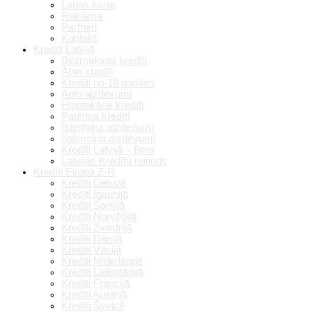
Lapas karte
Reklāma
Partneri
Kontakti
Kredīti Latvijā
Bezmaksas kredīti
Ātrie kredīti
Kredīti no 18 gadiem
Auto aizdevumi
Hipotekārie kredīti
Patēriņa kredīti
Īstermiņa aizdevumi
Ilgtermiņa aizdevumi
Kredīti Latvijā – Beta
Latvijās Kredītu reitings
Kredīti Eiropā Z-R
Kredīti Lietuvā
Kredīti Igaunijā
Kredīti Somijā
Kredīti Norvēģijā
Kredīti Zviedrijā
Kredīti Dānijā
Kredīti Vācijā
Kredīti Nīderlandē
Kredīti Lielbritānijā
Kredīti Francijā
Kredīti Austrijā
Kredīti Šveicē