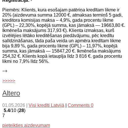
Reģistrācija:
-
Piemērs: Klients, kura esošajam patēriņa kredītam likme ir
20% (aizdevuma summa 12000 €, atmaksas termiņš 5 gadi,
kreditora komisijas maksa – 4,9%, gada procentu likme
(GPL) – 22,30%, kopējā summa, kas jāmaksā — 19663,80 €.
Ikmēneša maksājums 317,93 €). Klienta izmaksas, kurš
izvēlējies lētāko kreditēšanas piedāvājumu, pēc kredītu
salīdzināšanas, tāda paša veida un apmēra kredītam likme
bija 9,89 %, gada procentu likme (GPL) – 11,97%, kopējā
summa, kas jāmaksā — 15847,20 €. Ikmēneša maksājums
254,32 €. Klients kopā ietaupīja līdz 3 816 €. gada procentu
likmi no 7,9% līdz 56%.
−
+
>>>>>
Altero
01.05.2026
|
Visi kredīti Latvijā
|
Comments 0
5.4
/10 (
28
)
7
pieteikties aizdevumam