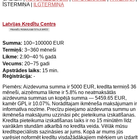
ĪSTERMIŅA |
ILGTERMIŅA
Summa:
100౼100000 EUR
Termiņš:
3౼360 mēneši
Likme:
2.90౼40 % gadā
Vecums:
20౼75 gadi
Apstrādes laiks:
15 min.
Reģistrācija:
-
Piemērs: Aizdevuma summa ir 5000 EUR, kredīta termiņš 36
mēneši, aizņēmuma likme ir 5.8% no neatmaksātās
aizdevuma summas un kopējā summa — 5459.65 EUR,
kamēr GPL ir 10.07%. Norādītajam ikmēneša maksājumam ir
informatīva nozīme. Precīzu pieejamo aizdevuma summu un
ikmēneša maksājumu uzzināsi pēc pieteikuma izskatīšanas.
Kredīta pieteikuma izskatīšanas laiks ir no 15 minūtēm līdz
vairākām stundām atkarībā no kredīta veida. Vēlāk mūsu
kredītspeciālists sazināsies ar jums. Kopā ar mums jūs
varēsiet noformēt kredītu visdažādākajiem mērķiem un izdarīt