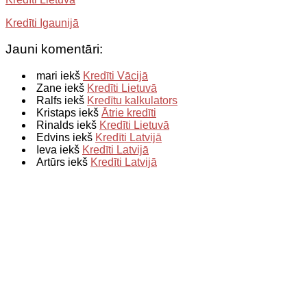
Kredīti Igaunijā
Jauni komentāri:
mari iekš
Kredīti Vācijā
Zane iekš
Kredīti Lietuvā
Ralfs iekš
Kredītu kalkulators
Kristaps iekš
Ātrie kredīti
Rinalds iekš
Kredīti Lietuvā
Edvins iekš
Kredīti Latvijā
Ieva iekš
Kredīti Latvijā
Artūrs iekš
Kredīti Latvijā