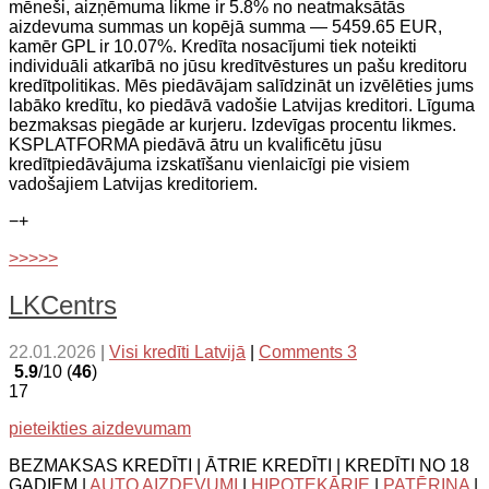
mēneši, aizņēmuma likme ir 5.8% no neatmaksātās
aizdevuma summas un kopējā summa — 5459.65 EUR,
kamēr GPL ir 10.07%. Kredīta nosacījumi tiek noteikti
individuāli atkarībā no jūsu kredītvēstures un pašu kreditoru
kredītpolitikas. Mēs piedāvājam salīdzināt un izvēlēties jums
labāko kredītu, ko piedāvā vadošie Latvijas kreditori. Līguma
bezmaksas piegāde ar kurjeru. Izdevīgas procentu likmes.
KSPLATFORMA piedāvā ātru un kvalificētu jūsu
kredītpiedāvājuma izskatīšanu vienlaicīgi pie visiem
vadošajiem Latvijas kreditoriem.
−
+
>>>>>
LKCentrs
22.01.2026
|
Visi kredīti Latvijā
|
Comments 3
5.9
/10 (
46
)
17
pieteikties aizdevumam
BEZMAKSAS KREDĪTI | ĀTRIE KREDĪTI | KREDĪTI NO 18
GADIEM |
AUTO AIZDEVUMI
|
HIPOTEKĀRIE
|
PATĒRIŅA
|