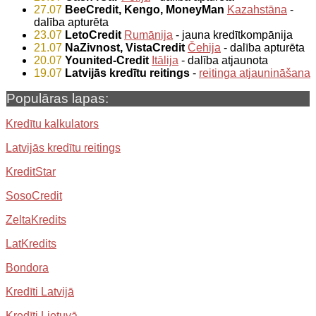
27.07
BeeCredit, Kengo, MoneyMan
Kazahstāna
-
dalība apturēta
23.07
LetoCredit
Rumānija
- jauna kredītkompānija
21.07
NaZivnost, VistaCredit
Čehija
- dalība apturēta
20.07
Younited-Credit
Itālija
- dalība atjaunota
19.07
Latvijās kredītu reitings
-
reitinga atjaunināšana
Populāras lapas:
Kredītu kalkulators
Latvijās kredītu reitings
KreditStar
SosoCredit
ZeltaKredits
LatKredits
Bondora
Kredīti Latvijā
Kredīti Lietuvā