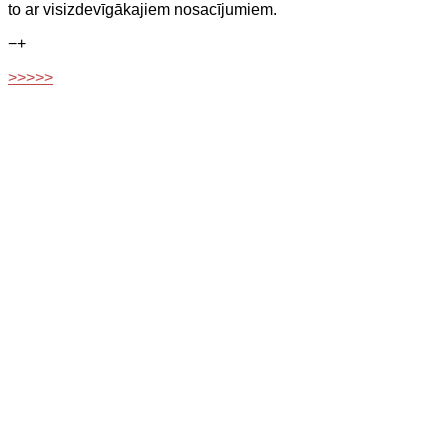
to ar visizdevīgākajiem nosacījumiem.
−
+
>>>>>