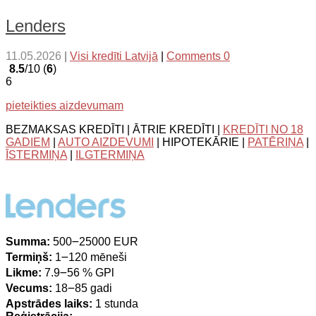
Lenders
11.05.2026
|
Visi kredīti Latvijā
|
Comments 0
8.5
/10 (
6
)
6
pieteikties aizdevumam
BEZMAKSAS KREDĪTI | ĀTRIE KREDĪTI |
KREDĪTI NO 18
GADIEM
|
AUTO AIZDEVUMI
| HIPOTEKĀRIE |
PATĒRIŅA
|
ĪSTERMIŅA
|
ILGTERMIŅA
Summa:
500౼25000 EUR
Termiņš:
1౼120 mēneši
Likme:
7.9౼56 % GPl
Vecums:
18౼85 gadi
Apstrādes laiks:
1 stunda