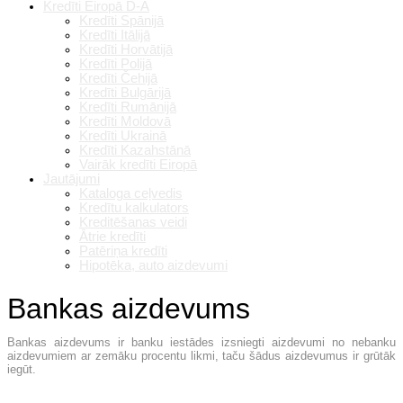
Kredīti Eiropā D-A
Kredīti Spānijā
Kredīti Itālijā
Kredīti Horvātijā
Kredīti Polijā
Kredīti Čehijā
Kredīti Bulgārijā
Kredīti Rumānijā
Kredīti Moldovā
Kredīti Ukrainā
Kredīti Kazahstānā
Vairāk kredīti Eiropā
Jautājumi
Kataloga ceļvedis
Kredītu kalkulators
Kreditēšanas veidi
Ātrie kredīti
Patēriņa kredīti
Hipotēka, auto aizdevumi
Bankas aizdevums
Bankas aizdevums ir banku iestādes izsniegti aizdevumi no nebanku
aizdevumiem ar zemāku procentu likmi, taču šādus aizdevumus ir grūtāk
iegūt.