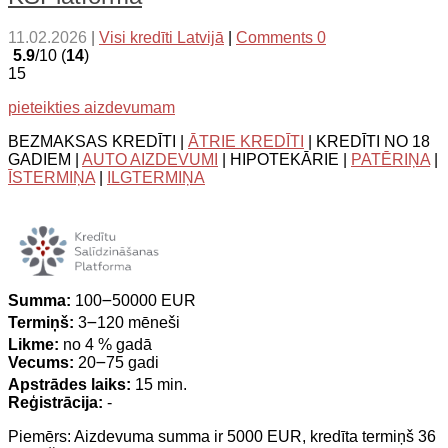
11.02.2026
|
Visi kredīti Latvijā
|
Comments 0
5.9
/10 (
14
)
15
pieteikties aizdevumam
BEZMAKSAS KREDĪTI |
ĀTRIE KREDĪTI
| KREDĪTI NO 18
GADIEM |
AUTO AIZDEVUMI
| HIPOTEKĀRIE |
PATĒRIŅA
|
ĪSTERMIŅA
|
ILGTERMIŅA
Summa:
100౼50000 EUR
Termiņš:
3౼120 mēneši
Likme:
no 4 % gadā
Vecums:
20౼75 gadi
Apstrādes laiks:
15 min.
Reģistrācija:
-
Piemērs: Aizdevuma summa ir 5000 EUR, kredīta termiņš 36