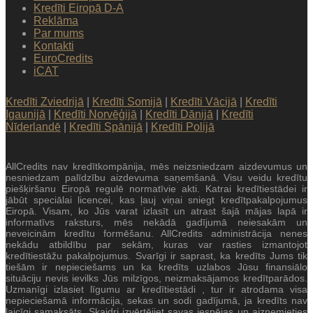
Kredīti Eiropā D-A
Reklāma
Par mums
Kontakti
EuroCredits
iCAT
Kredīti Zviedrijā
|
Kredīti Somijā
|
Kredīti Vācijā
|
Kredīti
Igaunijā
|
Kredīti Norvēģijā
|
Kredīti Dānijā
|
Kredīti
Nīderlandē
|
Kredīti Spānijā
|
Kredīti Polijā
AllCredits nav kredītkompānija, mēs neizsniedzam aizdevumus un
nesniedzam palīdzību aizdevuma saņemšanā. Visu veidu kredītu
piešķiršanu Eiropā regulē normatīvie akti. Katrai kredītiestādei ir
jābūt speciālai licencei, kas ļauj viņai sniegt kredītpakalpojumus
Eiropā. Visam, ko Jūs varat izlasīt un atrast šajā mājas lapā ir
informatīvs raksturs, mēs nekādā gadījumā neiesakām un
neveicinām kredītu formēšanu. AllCredits administrācija nenes
nekādu atbildību par sekām, kuras var rasties izmantojot
kredītiestāžu pakalpojumus. Svarīgi ir saprast, ka kredīts Jums tik
tiešām ir nepieciešams un ka kredīts uzlabos Jūsu finansiālo
situāciju nevis ievilks Jūs milzīgos, neizmaksājamos kredītparādos.
Uzmanīgi izlasiet līgumu ar kredītiestādi , tur ir atrodama visa
nepieciešamā informācija, sekas un sodi gadījumā, ja kredīts nav
laicīgi samaksāts. Skaidri izvērtējiet savas iespējas un aizņemieties