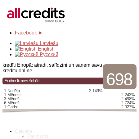
Facebook ►
Latviešu
English
Русский
kredīti Eiropā: atradi, salīdzini un saņem savu
kredītu online
698
Euribor likmes šobrīd
1 Nedēļa:
2.149%
1 Mēnesis:
2.243%
3 Mēneši:
2.498%
6 Mēneši:
2.724%
1 Gads:
2.927%
Galvenā
Par mums