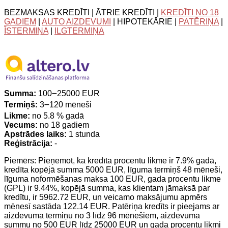
BEZMAKSAS KREDĪTI | ĀTRIE KREDĪTI |
KREDĪTI NO 18
GADIEM
|
AUTO AIZDEVUMI
| HIPOTEKĀRIE |
PATĒRIŅA
|
ĪSTERMIŅA
|
ILGTERMIŅA
Summa:
100౼25000 EUR
Termiņš:
3౼120 mēneši
Likme:
no 5.8 % gadā
Vecums:
no 18 gadiem
Apstrādes laiks:
1 stunda
Reģistrācija:
-
Piemērs: Pieņemot, ka kredīta procentu likme ir 7.9% gadā,
kredīta kopējā summa 5000 EUR, līguma termiņš 48 mēneši,
līguma noformēšanas maksa 100 EUR, gada procentu likme
(GPL) ir 9.44%, kopējā summa, kas klientam jāmaksā par
kredītu, ir 5962.72 EUR, un veicamo maksājumu apmērs
mēnesī sastāda 122.14 EUR. Patēriņa kredīts ir pieejams ar
aizdevuma termiņu no 3 līdz 96 mēnešiem, aizdevuma
summu no 500 EUR līdz 25000 EUR un gada procentu likmi