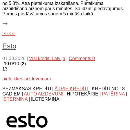
no 5.8%. Ātra pieteikuma izskatīšana. Pieteikuma
aizpildīšana aizņem pāris minūtes. Salīdzini piedāvājumus.
Pirmos piedāvājumus saņem 5 minūšu laikā.
−
+
>>>>>
Esto
01.03.2026
|
Visi kredīti Latvijā
|
Comments 0
10.0
/10 (
2
)
13
pieteikties aizdevumam
BEZMAKSAS KREDĪTI |
ĀTRIE KREDĪTI
| KREDĪTI NO 18
GADIEM |
AUTO AIZDEVUMI
| HIPOTEKĀRIE |
PATĒRIŅA
|
ĪSTERMIŅA
| ILGTERMIŅA