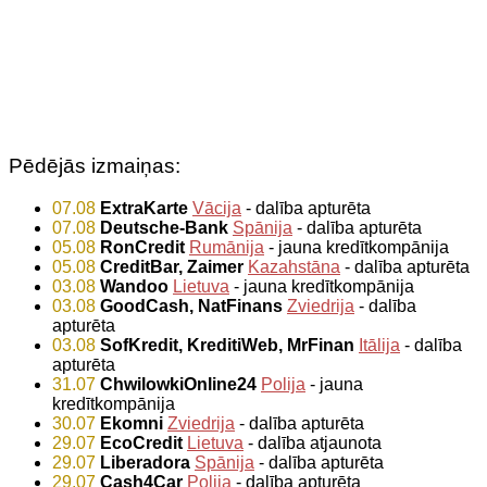
Pēdējās izmaiņas:
07.08
ExtraKarte
Vācija
- dalība apturēta
07.08
Deutsche-Bank
Spānija
- dalība apturēta
05.08
RonCredit
Rumānija
- jauna kredītkompānija
05.08
CreditBar, Zaimer
Kazahstāna
- dalība apturēta
03.08
Wandoo
Lietuva
- jauna kredītkompānija
03.08
GoodCash, NatFinans
Zviedrija
- dalība
apturēta
03.08
SofKredit, KreditiWeb, MrFinan
Itālija
- dalība
apturēta
31.07
ChwilowkiOnline24
Polija
- jauna
kredītkompānija
30.07
Ekomni
Zviedrija
- dalība apturēta
29.07
EcoCredit
Lietuva
- dalība atjaunota
29.07
Liberadora
Spānija
- dalība apturēta
29.07
Cash4Car
Polija
- dalība apturēta