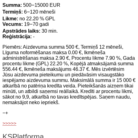
Summa:
500౼15000 EUR
Termiņš:
6౼120 mēneši
Likme:
no 22.20 % GPL
Vecums:
19౼70 gadi
Apstrādes laiks:
30 min.
Reģistrācija:
-
Piemērs: Aizdevuma summa 500 €, Termiņš 12 mēneši,
Līguma noformēšanas maksa 0.00 €, Ikmēneša
administrēšanas maksa 2.90 €, Procentu likme 7.90 %, Gada
procentu likme (GPL) 22.20 %, Kopējā atmaksājamā summa
556.44 €, Ikmēneša maksājums 46.37 €. Mēs izvērtēsim
Jūsu aizdevuma pieteikumu un piedāvāsim visaugstāko
iespējamo aizdevuma summu. Maksimālā summa ir 15 000 €
atkarībā no patēriņa kredīta veida. Pieteikšanās aizņem tikai
minūti, un atbildi saņemsi reāllaikā. Kredīti ar procentu likmi,
sākot no 9,9, atkarībā no tavas kredītspējas. Saņem naudu,
nemaksājot neko iepriekš.
−
+
>>>>>
KSPlatforma