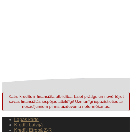
Katrs kredīts ir finansiāla atbildība. Esiet prātīgs un novērtējiet
savas finansiālās iespējas atbildīgi! Uzmanīgi iepazīstieties ar
nosacījumiem pirms aizdevuma noformēšanas.
Lapas karte
Kredīti Latvijā
Kredīti Eiropā Z-R