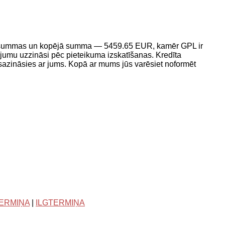
a summas un kopējā summa — 5459.65 EUR, kamēr GPL ir
mu uzzināsi pēc pieteikuma izskatīšanas. Kredīta
 sazināsies ar jums. Kopā ar mums jūs varēsiet noformēt
TERMIŅA
|
ILGTERMIŅA