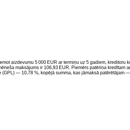
i: ņemot aizdevumu 5 000 EUR ar termiņu uz 5 gadiem, kreditor
ēneša maksājums ir 106,93 EUR. Piemērs patēriņa kredītam ar
me (GPL) — 10,78 %, kopējā summa, kas jāmaksā patērētājam 