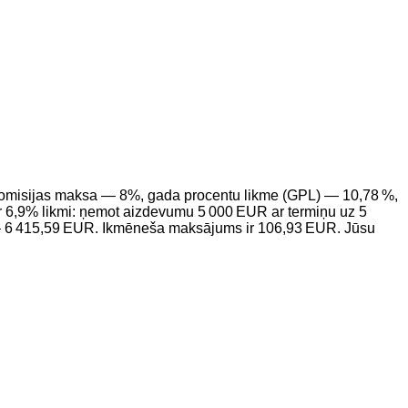
u komisijas maksa — 8%, gada procentu likme (GPL) — 10,78 %,
 6,9% likmi: ņemot aizdevumu 5 000 EUR ar termiņu uz 5
— 6 415,59 EUR. Ikmēneša maksājums ir 106,93 EUR. Jūsu