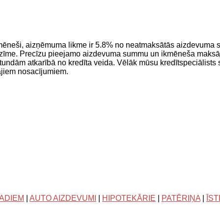
 mēneši, aizņēmuma likme ir 5.8% no neatmaksātās aizdevum
zīme. Precīzu pieejamo aizdevuma summu un ikmēneša maksāju
stundām atkarībā no kredīta veida. Vēlāk mūsu kredītspeciālists
kajiem nosacījumiem.
GADIEM
|
AUTO AIZDEVUMI
|
HIPOTEKĀRIE
|
PATĒRIŅA
|
ĪS