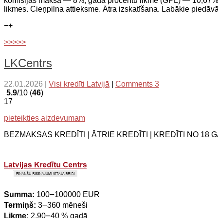
komisijas maksa — 8%, gada procentu likme (GPL) — 10,67%
likmes. Cieņpilna attieksme. Ātra izskatīšana. Labākie piedāv
−
+
>>>>>
LKCentrs
22.01.2026
|
Visi kredīti Latvijā
|
Comments 3
5.9
/10 (
46
)
17
pieteikties aizdevumam
BEZMAKSAS KREDĪTI | ĀTRIE KREDĪTI | KREDĪTI NO 18 G
Summa:
100౼100000 EUR
Termiņš:
3౼360 mēneši
Likme:
2.90౼40 % gadā