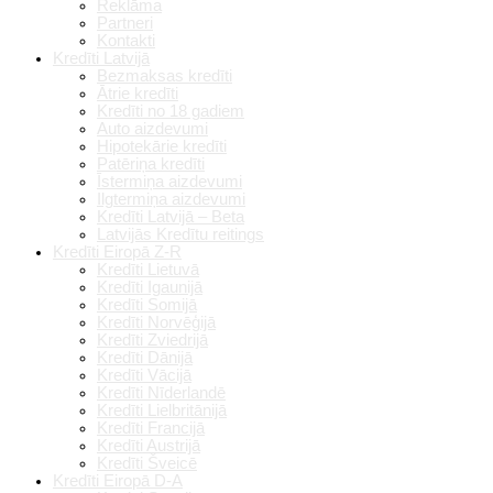
Reklāma
Partneri
Kontakti
Kredīti Latvijā
Bezmaksas kredīti
Ātrie kredīti
Kredīti no 18 gadiem
Auto aizdevumi
Hipotekārie kredīti
Patēriņa kredīti
Īstermiņa aizdevumi
Ilgtermiņa aizdevumi
Kredīti Latvijā – Beta
Latvijās Kredītu reitings
Kredīti Eiropā Z-R
Kredīti Lietuvā
Kredīti Igaunijā
Kredīti Somijā
Kredīti Norvēģijā
Kredīti Zviedrijā
Kredīti Dānijā
Kredīti Vācijā
Kredīti Nīderlandē
Kredīti Lielbritānijā
Kredīti Francijā
Kredīti Austrijā
Kredīti Šveicē
Kredīti Eiropā D-A