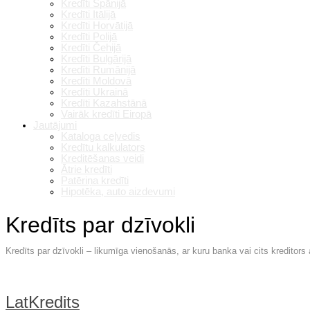
Kredīti Spānijā
Kredīti Itālijā
Kredīti Horvātijā
Kredīti Polijā
Kredīti Čehijā
Kredīti Bulgārijā
Kredīti Rumānijā
Kredīti Moldovā
Kredīti Ukrainā
Kredīti Kazahstānā
Vairāk kredīti Eiropā
Jautājumi
Kataloga ceļvedis
Kredītu kalkulators
Kreditēšanas veidi
Ātrie kredīti
Patēriņa kredīti
Hipotēka, auto aizdevumi
Kredīts par dzīvokli
Kredīts par dzīvokli – likumīga vienošanās, ar kuru banka vai cits kredit
LatKredits