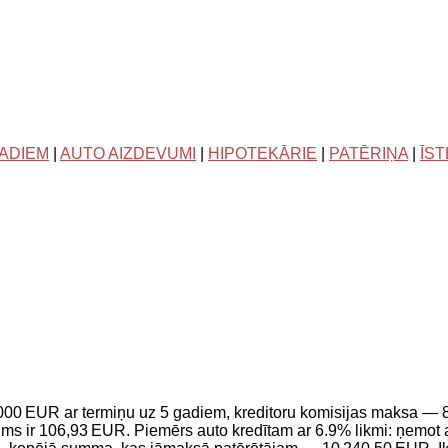
GADIEM
|
AUTO AIZDEVUMI
|
HIPOTEKĀRIE
|
PATĒRIŅA
|
ĪS
5 000 EUR ar termiņu uz 5 gadiem, kreditoru komisijas maksa 
 ir 106,93 EUR. Piemērs auto kredītam ar 6.9% likmi: ņemot a