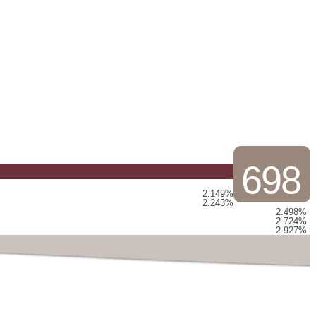
698
2.149%
2.243%
2.498%
2.724%
2.927%