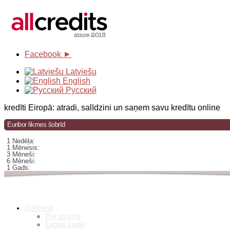
Facebook ►
Latviešu
English
Русский
kredīti Eiropā: atradi, salīdzini un saņem savu kredītu online
Euribor likmes šobrīd
1 Nedēļa:
1 Mēnesis:
3 Mēneši:
6 Mēneši:
1 Gads:
Galvenā
Par mums
Lapas karte