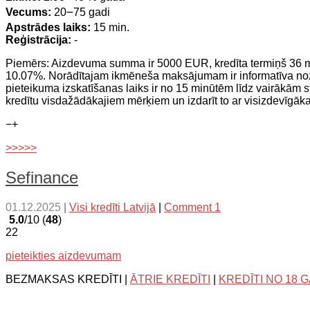
Vecums:
20౼75 gadi
Apstrādes laiks:
15 min.
Reģistrācija:
-
Piemērs: Aizdevuma summa ir 5000 EUR, kredīta termiņš 36
10.07%. Norādītajam ikmēneša maksājumam ir informatīva no
pieteikuma izskatīšanas laiks ir no 15 minūtēm līdz vairākām 
kredītu visdažādākajiem mērķiem un izdarīt to ar visizdevīgā
−
+
>>>>>
Sefinance
01.12.2025
|
Visi kredīti Latvijā
|
Comment 1
5.0
/10 (
48
)
22
pieteikties aizdevumam
BEZMAKSAS KREDĪTI |
ĀTRIE KREDĪTI
|
KREDĪTI NO 18 