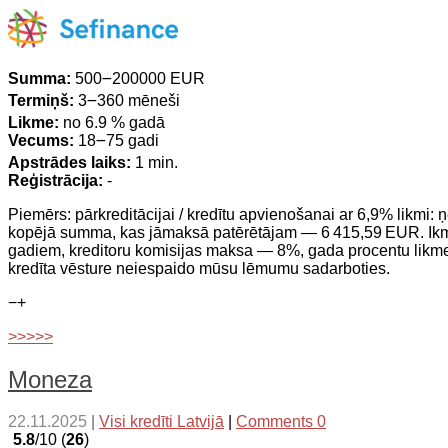
Summa:
500౼200000 EUR
Termiņš:
3౼360 mēneši
Likme:
no 6.9 % gadā
Vecums:
18౼75 gadi
Apstrādes laiks:
1 min.
Reģistrācija:
-
Piemērs: pārkreditācijai / kredītu apvienošanai ar 6,9% likm
kopējā summa, kas jāmaksā patērētājam — 6 415,59 EUR. Ikm
gadiem, kreditoru komisijas maksa — 8%, gada procentu lik
kredīta vēsture neiespaido mūsu lēmumu sadarboties.
−
+
>>>>>
Moneza
22.11.2025
|
Visi kredīti Latvijā
|
Comments 0
5.8
/10 (
26
)