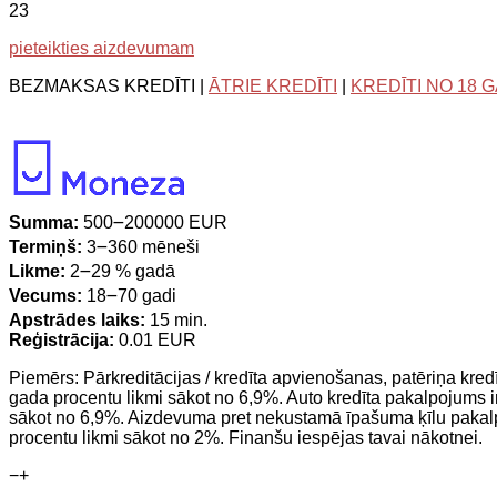
23
pieteikties aizdevumam
BEZMAKSAS KREDĪTI |
ĀTRIE KREDĪTI
|
KREDĪTI NO 18 
Summa:
500౼200000 EUR
Termiņš:
3౼360 mēneši
Likme:
2౼29 % gadā
Vecums:
18౼70 gadi
Apstrādes laiks:
15 min.
Reģistrācija:
0.01 EUR
Piemērs: Pārkreditācijas / kredīta apvienošanas, patēriņa k
gada procentu likmi sākot no 6,9%. Auto kredīta pakalpojums
sākot no 6,9%. Aizdevuma pret nekustamā īpašuma ķīlu paka
procentu likmi sākot no 2%. Finanšu iespējas tavai nākotnei.
−
+