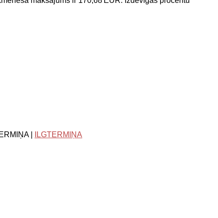
kmēneša maksājums ir 170,68 EUR. Izdevīgas procentu
TERMIŅA |
ILGTERMIŅA