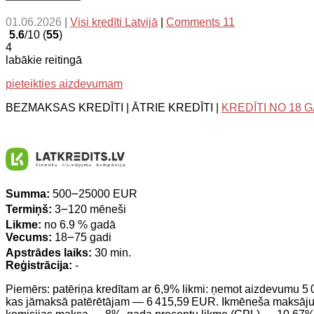
01.06.2026
|
Visi kredīti Latvijā
|
Comments 11
5.6
/10 (
55
)
4
labākie reitingā
pieteikties aizdevumam
BEZMAKSAS KREDĪTI | ĀTRIE KREDĪTI |
KREDĪTI NO 18 
Summa:
500౼25000 EUR
Termiņš:
3౼120 mēneši
Likme:
no 6.9 % gadā
Vecums:
18౼75 gadi
Apstrādes laiks:
30 min.
Reģistrācija:
-
Piemērs: patēriņa kredītam ar 6,9% likmi: ņemot aizdevumu 
kas jāmaksā patērētājam — 6 415,59 EUR. Ikmēneša maksājums