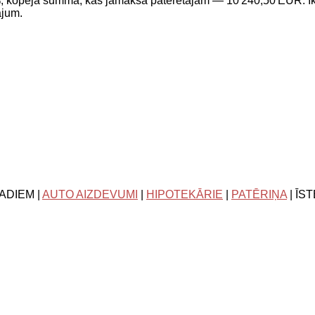
, kopējā summa, kas jāmaksā patērētājam — 10 240,50 EUR. I
ājum.
ADIEM |
AUTO AIZDEVUMI
|
HIPOTEKĀRIE
|
PATĒRIŅA
| ĪS