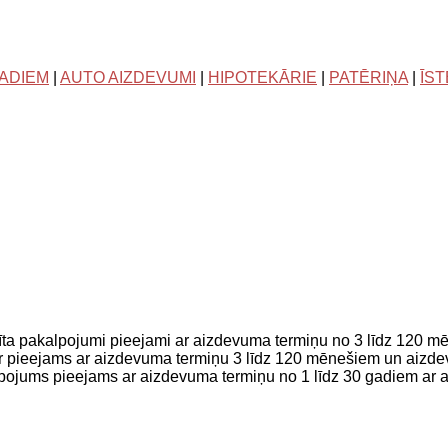
GADIEM
|
AUTO AIZDEVUMI
|
HIPOTEKĀRIE
|
PATĒRIŅA
|
ĪS
redīta pakalpojumi pieejami ar aizdevuma termiņu no 3 līdz 12
 ir pieejams ar aizdevuma termiņu 3 līdz 120 mēnešiem un aiz
lpojums pieejams ar aizdevuma termiņu no 1 līdz 30 gadiem a