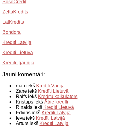
SosoCredit
ZeltaKredits
LatKredits
Bondora
Kredīti Latvijā
Kredīti Lietuvā
Kredīti Igaunijā
Jauni komentāri:
mari iekš
Kredīti Vācijā
Zane iekš
Kredīti Lietuvā
Ralfs iekš
Kredītu kalkulators
Kristaps iekš
Ātrie kredīti
Rinalds iekš
Kredīti Lietuvā
Edvins iekš
Kredīti Latvijā
Ieva iekš
Kredīti Latvijā
Artūrs iekš
Kredīti Latvijā