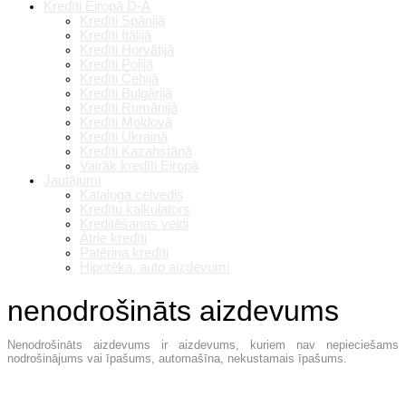
Kredīti Eiropā D-A
Kredīti Spānijā
Kredīti Itālijā
Kredīti Horvātijā
Kredīti Polijā
Kredīti Čehijā
Kredīti Bulgārijā
Kredīti Rumānijā
Kredīti Moldovā
Kredīti Ukrainā
Kredīti Kazahstānā
Vairāk kredīti Eiropā
Jautājumi
Kataloga ceļvedis
Kredītu kalkulators
Kreditēšanas veidi
Ātrie kredīti
Patēriņa kredīti
Hipotēka, auto aizdevumi
nenodrošināts aizdevums
Nenodrošināts aizdevums ir aizdevums, kuriem nav nepieciešams
nodrošinājums vai īpašums, automašīna, nekustamais īpašums.