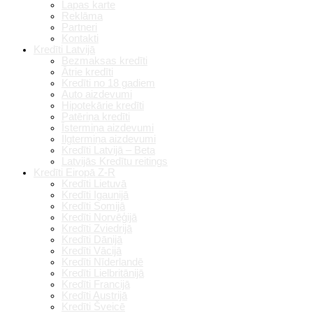
Lapas karte
Reklāma
Partneri
Kontakti
Kredīti Latvijā
Bezmaksas kredīti
Ātrie kredīti
Kredīti no 18 gadiem
Auto aizdevumi
Hipotekārie kredīti
Patēriņa kredīti
Īstermiņa aizdevumi
Ilgtermiņa aizdevumi
Kredīti Latvijā – Beta
Latvijās Kredītu reitings
Kredīti Eiropā Z-R
Kredīti Lietuvā
Kredīti Igaunijā
Kredīti Somijā
Kredīti Norvēģijā
Kredīti Zviedrijā
Kredīti Dānijā
Kredīti Vācijā
Kredīti Nīderlandē
Kredīti Lielbritānijā
Kredīti Francijā
Kredīti Austrijā
Kredīti Šveicē