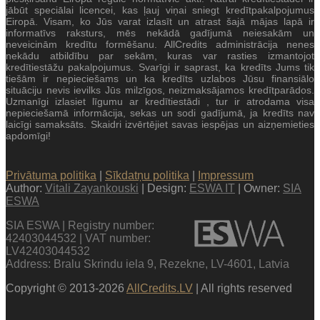
jābūt speciālai licencei, kas ļauj viņai sniegt kredītpakalpojumus
Eiropā. Visam, ko Jūs varat izlasīt un atrast šajā mājas lapā ir
informatīvs raksturs, mēs nekādā gadījumā neiesakām un
neveicinām kredītu formēšanu. AllCredits administrācija nenes
nekādu atbildību par sekām, kuras var rasties izmantojot
kredītiestāžu pakalpojumus. Svarīgi ir saprast, ka kredīts Jums tik
tiešām ir nepieciešams un ka kredīts uzlabos Jūsu finansiālo
situāciju nevis ievilks Jūs milzīgos, neizmaksājamos kredītparādos.
Uzmanīgi izlasiet līgumu ar kredītiestādi , tur ir atrodama visa
nepieciešamā informācija, sekas un sodi gadījumā, ja kredīts nav
laicīgi samaksāts. Skaidri izvērtējiet savas iespējas un aizņemieties
apdomīgi!
Privātuma politika
|
Sīkdatņu politika
|
Impressum
Author:
Vitali Zayankouski
| Design:
ESWA IT
| Owner:
SIA
ESWA
SIA ESWA | Registry number:
42403044532 | VAT number:
LV42403044532
Address: Bralu Skrindu iela 9, Rezekne, LV-4601, Latvia
Copyright © 2013-2026
AllCredits.LV
| All rights reserved