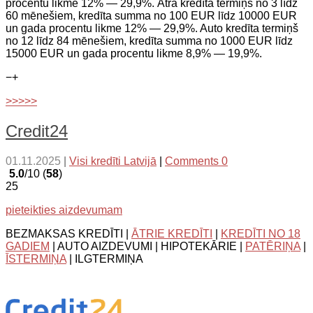
procentu likme 12% — 29,9%. Ātrā kredīta termiņš no 3 līdz
60 mēnešiem, kredīta summa no 100 EUR līdz 10000 EUR
un gada procentu likme 12% — 29,9%. Auto kredīta termiņš
no 12 līdz 84 mēnešiem, kredīta summa no 1000 EUR līdz
15000 EUR un gada procentu likme 8,9% — 19,9%.
−
+
>>>>>
Credit24
01.11.2025
|
Visi kredīti Latvijā
|
Comments 0
5.0
/10 (
58
)
25
pieteikties aizdevumam
BEZMAKSAS KREDĪTI |
ĀTRIE KREDĪTI
|
KREDĪTI NO 18
GADIEM
| AUTO AIZDEVUMI | HIPOTEKĀRIE |
PATĒRIŅA
|
ĪSTERMIŅA
| ILGTERMIŅA