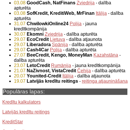
03.08
GoodCash, NatFinans
Zviedrija
- dalība
apturēta
03.08
SofKredit, KreditiWeb, MrFinan
Itālija
- dalība
apturēta
31.07
ChwilowkiOnline24
Polija
- jauna
kredītkompānija
30.07
Ekomni
Zviedrija
- dalība apturēta
29.07
EcoCredit
Lietuva
- dalība atjaunota
29.07
Liberadora
Spānija
- dalība apturēta
29.07
Cash4Car
Polija
- dalība apturēta
27.07
BeeCredit, Kengo, MoneyMan
Kazahstāna
-
dalība apturēta
23.07
LetoCredit
Rumānija
- jauna kredītkompānija
21.07
NaZivnost, VistaCredit
Čehija
- dalība apturēta
20.07
Younited-Credit
Itālija
- dalība atjaunota
19.07
Latvijās kredītu reitings
-
reitinga atjaunināšana
Populāras lapas:
Kredītu kalkulators
Latvijās kredītu reitings
KreditStar