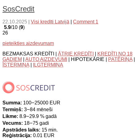
SosCredit
22.10.2025
|
Visi kredīti Latvijā
|
Comment 1
5.9
/10 (
9
)
26
pieteikties aizdevumam
BEZMAKSAS KREDĪTI |
ĀTRIE KREDĪTI
|
KREDĪTI NO 18
GADIEM
|
AUTO AIZDEVUMI
| HIPOTEKĀRIE |
PATĒRIŅA
|
ĪSTERMIŅA
|
ILGTERMIŅA
Summa:
100౼25000 EUR
Termiņš:
3౼84 mēneši
Likme:
8.9౼29.9 % gadā
Vecums:
18౼75 gadi
Apstrādes laiks:
15 min.
Reģistrācija:
0.01 EUR