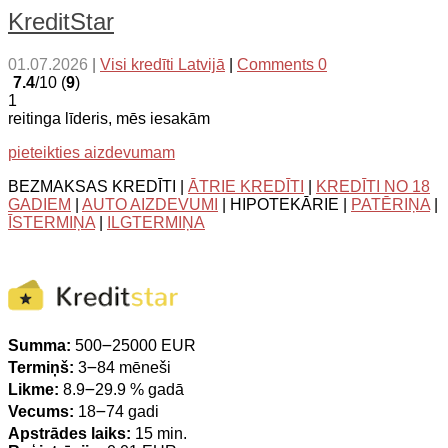
KreditStar
01.07.2026
|
Visi kredīti Latvijā
|
Comments 0
7.4
/10 (
9
)
1
reitinga līderis, mēs iesakām
pieteikties aizdevumam
BEZMAKSAS KREDĪTI |
ĀTRIE KREDĪTI
|
KREDĪTI NO 18
GADIEM
|
AUTO AIZDEVUMI
| HIPOTEKĀRIE |
PATĒRIŅA
|
ĪSTERMIŅA
|
ILGTERMIŅA
Summa:
500౼25000 EUR
Termiņš:
3౼84 mēneši
Likme:
8.9౼29.9 % gadā
Vecums:
18౼74 gadi
Apstrādes laiks:
15 min.