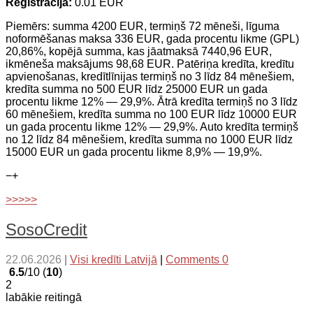
Reģistrācija:
0.01 EUR
Piemērs: summa 4200 EUR, termiņš 72 mēneši, līguma
noformēšanas maksa 336 EUR, gada procentu likme (GPL)
20,86%, kopējā summa, kas jāatmaksā 7440,96 EUR,
ikmēneša maksājums 98,68 EUR. Patēriņa kredīta, kredītu
apvienošanas, kredītlīnijas termiņš no 3 līdz 84 mēnešiem,
kredīta summa no 500 EUR līdz 25000 EUR un gada
procentu likme 12% — 29,9%. Ātrā kredīta termiņš no 3 līdz
60 mēnešiem, kredīta summa no 100 EUR līdz 10000 EUR
un gada procentu likme 12% — 29,9%. Auto kredīta termiņš
no 12 līdz 84 mēnešiem, kredīta summa no 1000 EUR līdz
15000 EUR un gada procentu likme 8,9% — 19,9%.
−
+
>>>>>
SosoCredit
22.06.2026
|
Visi kredīti Latvijā
|
Comments 0
6.5
/10 (
10
)
2
labākie reitingā