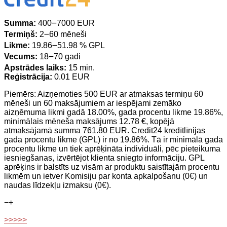
Summa:
400౼7000 EUR
Termiņš:
2౼60 mēneši
Likme:
19.86౼51.98 % GPL
Vecums:
18౼70 gadi
Apstrādes laiks:
15 min.
Reģistrācija:
0.01 EUR
Piemērs: Aizņemoties 500 EUR ar atmaksas termiņu 60
mēneši un 60 maksājumiem ar iespējami zemāko
aizņēmuma likmi gadā 18.00%, gada procentu likme 19.86%,
minimālais mēneša maksājums 12.78 €, kopējā
atmaksājamā summa 761.80 EUR. Credit24 kredītlīnijas
gada procentu likme (GPL) ir no 19.86%. Tā ir minimālā gada
procentu likme un tiek aprēķināta individuāli, pēc pieteikuma
iesniegšanas, izvērtējot klienta sniegto informāciju. GPL
aprēķins ir balstīts uz visām ar produktu saistītajām procentu
likmēm un ietver Komisiju par konta apkalpošanu (0€) un
naudas līdzekļu izmaksu (0€).
−
+
>>>>>