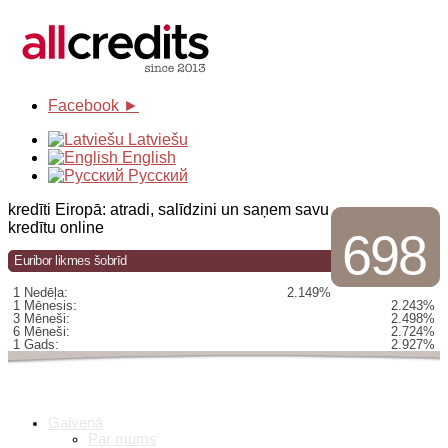
Facebook ►
Latviešu
English
Русский
kredīti Eiropā: atradi, salīdzini un saņem savu
kredītu online
698
Euribor likmes šobrīd
1 Nedēļa:
2.149%
1 Mēnesis:
2.243%
3 Mēneši:
2.498%
6 Mēneši:
2.724%
1 Gads:
2.927%
Galvenā
Par mums