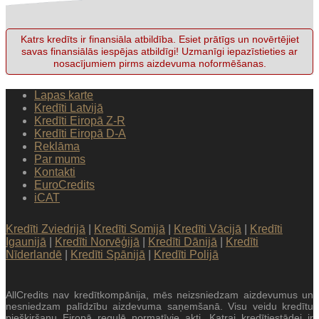
Katrs kredīts ir finansiāla atbildība. Esiet prātīgs un novērtējiet
savas finansiālās iespējas atbildīgi! Uzmanīgi iepazīstieties ar
nosacījumiem pirms aizdevuma noformēšanas.
Lapas karte
Kredīti Latvijā
Kredīti Eiropā Z-R
Kredīti Eiropā D-A
Reklāma
Par mums
Kontakti
EuroCredits
iCAT
Kredīti Zviedrijā
|
Kredīti Somijā
|
Kredīti Vācijā
|
Kredīti
Igaunijā
|
Kredīti Norvēģijā
|
Kredīti Dānijā
|
Kredīti
Nīderlandē
|
Kredīti Spānijā
|
Kredīti Polijā
AllCredits nav kredītkompānija, mēs neizsniedzam aizdevumus un
nesniedzam palīdzību aizdevuma saņemšanā. Visu veidu kredītu
piešķiršanu Eiropā regulē normatīvie akti. Katrai kredītiestādei ir