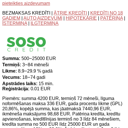
pieteikties aizdevumam
BEZMAKSAS KREDĪTI |
ĀTRIE KREDĪTI
|
KREDĪTI NO 18
GADIEM
|
AUTO AIZDEVUMI
|
HIPOTEKĀRIE
|
PATĒRIŅA
|
ĪSTERMIŅA
|
ILGTERMIŅA
Summa:
500౼25000 EUR
Termiņš:
3౼84 mēneši
Likme:
8.9౼29.9 % gadā
Vecums:
18౼74 gadi
Apstrādes laiks:
15 min.
Reģistrācija:
0.01 EUR
Piemērs: summa 4200 EUR, termiņš 72 mēneši, līguma
noformēšanas maksa 336 EUR, gada procentu likme (GPL)
20,86%, kopējā summa, kas jāatmaksā 7440,96 EUR,
ikmēneša maksājums 98,68 EUR. Patēriņa kredīta, kredītu
apvienošanas, kredītlīnijas termiņš no 3 līdz 84 mēnešiem,
kredīta summa no 500 EUR līdz 25000 EUR un gada