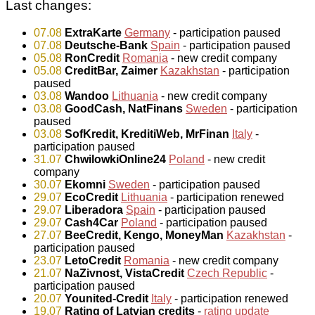
Last changes:
07.08
ExtraKarte
Germany
- participation paused
07.08
Deutsche-Bank
Spain
- participation paused
05.08
RonCredit
Romania
- new credit company
05.08
CreditBar, Zaimer
Kazakhstan
- participation
paused
03.08
Wandoo
Lithuania
- new credit company
03.08
GoodCash, NatFinans
Sweden
- participation
paused
03.08
SofKredit, KreditiWeb, MrFinan
Italy
-
participation paused
31.07
ChwilowkiOnline24
Poland
- new credit
company
30.07
Ekomni
Sweden
- participation paused
29.07
EcoCredit
Lithuania
- participation renewed
29.07
Liberadora
Spain
- participation paused
29.07
Cash4Car
Poland
- participation paused
27.07
BeeCredit, Kengo, MoneyMan
Kazakhstan
-
participation paused
23.07
LetoCredit
Romania
- new credit company
21.07
NaZivnost, VistaCredit
Czech Republic
-
participation paused
20.07
Younited-Credit
Italy
- participation renewed
19.07
Rating of Latvian credits
-
rating update