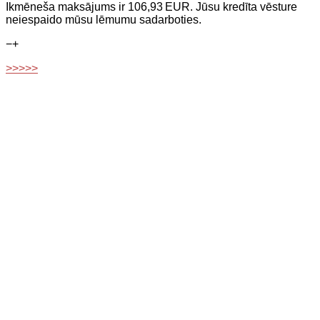
Ikmēneša maksājums ir 106,93 EUR. Jūsu kredīta vēsture
neiespaido mūsu lēmumu sadarboties.
−
+
>>>>>