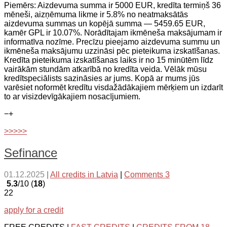
Piemērs: Aizdevuma summa ir 5000 EUR, kredīta termiņš 36
mēneši, aizņēmuma likme ir 5.8% no neatmaksātās
aizdevuma summas un kopējā summa — 5459.65 EUR,
kamēr GPL ir 10.07%. Norādītajam ikmēneša maksājumam ir
informatīva nozīme. Precīzu pieejamo aizdevuma summu un
ikmēneša maksājumu uzzināsi pēc pieteikuma izskatīšanas.
Kredīta pieteikuma izskatīšanas laiks ir no 15 minūtēm līdz
vairākām stundām atkarībā no kredīta veida. Vēlāk mūsu
kredītspeciālists sazināsies ar jums. Kopā ar mums jūs
varēsiet noformēt kredītu visdažādākajiem mērķiem un izdarīt
to ar visizdevīgākajiem nosacījumiem.
−
+
>>>>>
Sefinance
01.12.2025
|
All credits in Latvia
|
Comments 3
5.3
/10 (
18
)
22
apply for a credit