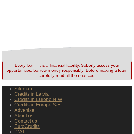
Every loan - it is a financial liability. Soberly assess your
opportunities, borrow money responsibly! Before making a loan,
carefully read all the nuances.
Sitemap
Credits in Latvia
Credits in Europe N-W
Credits in Europe S-E
Advertise
About us
Contact us
EuroCredits
iCAT