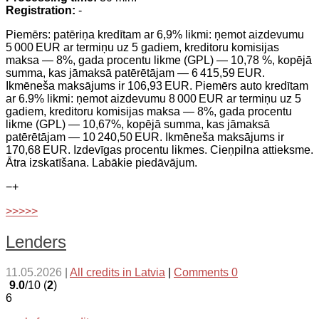
Registration:
-
Piemērs: patēriņa kredītam ar 6,9% likmi: ņemot aizdevumu
5 000 EUR ar termiņu uz 5 gadiem, kreditoru komisijas
maksa — 8%, gada procentu likme (GPL) — 10,78 %, kopējā
summa, kas jāmaksā patērētājam — 6 415,59 EUR.
Ikmēneša maksājums ir 106,93 EUR. Piemērs auto kredītam
ar 6.9% likmi: ņemot aizdevumu 8 000 EUR ar termiņu uz 5
gadiem, kreditoru komisijas maksa — 8%, gada procentu
likme (GPL) — 10,67%, kopējā summa, kas jāmaksā
patērētājam — 10 240,50 EUR. Ikmēneša maksājums ir
170,68 EUR. Izdevīgas procentu likmes. Cieņpilna attieksme.
Ātra izskatīšana. Labākie piedāvājum.
−
+
>>>>>
Lenders
11.05.2026
|
All credits in Latvia
|
Comments 0
9.0
/10 (
2
)
6