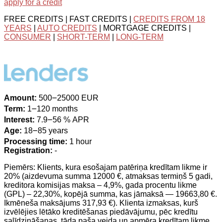
apply for a credit
FREE CREDITS | FAST CREDITS |
CREDITS FROM 18
YEARS
|
AUTO CREDITS
| MORTGAGE CREDITS |
CONSUMER
|
SHORT-TERM
|
LONG-TERM
Amount:
500౼25000 EUR
Term:
1౼120 months
Interest:
7.9౼56 % APR
Age:
18౼85 years
Processing time:
1 hour
Registration:
-
Piemērs: Klients, kura esošajam patēriņa kredītam likme ir
20% (aizdevuma summa 12000 €, atmaksas termiņš 5 gadi,
kreditora komisijas maksa – 4,9%, gada procentu likme
(GPL) – 22,30%, kopējā summa, kas jāmaksā — 19663,80 €.
Ikmēneša maksājums 317,93 €). Klienta izmaksas, kurš
izvēlējies lētāko kreditēšanas piedāvājumu, pēc kredītu
salīdzināšanas, tāda paša veida un apmēra kredītam likme