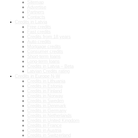
Sitemap
Advertise
Partners
Contacts
Credits in Latvia
Free credits
Fast credits
Credits from 18 years
Auto credits
Mortgage credits
Consumer credits
Short-term loans
Long-term loans
Credits in Latvia – Beta
Latvian Credits rating
Credits in Europe N-W
Credits in Lithuania
Credits in Estonia
Credits in Finland
Credits in Norway
Credits in Sweden
Credits in Denmark
Credits in Germany
Credits in Netherlands
Credits in United Kingdom
Credits in France
Credits in Austria
Credits in Switzerland