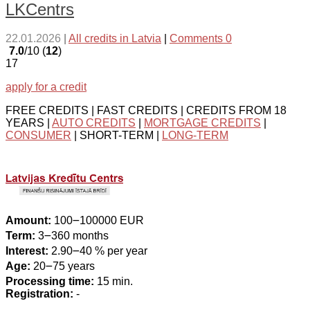
LKCentrs
22.01.2026
|
All credits in Latvia
|
Comments 0
7.0
/10 (
12
)
17
apply for a credit
FREE CREDITS | FAST CREDITS | CREDITS FROM 18
YEARS |
AUTO CREDITS
|
MORTGAGE CREDITS
|
CONSUMER
| SHORT-TERM |
LONG-TERM
Amount:
100౼100000 EUR
Term:
3౼360 months
Interest:
2.90౼40 % per year
Age:
20౼75 years
Processing time:
15 min.
Registration:
-