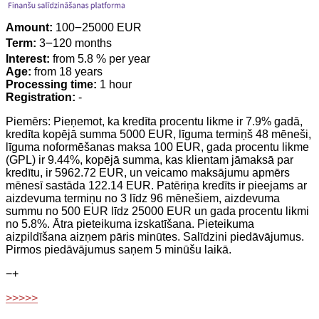
Amount:
100౼25000 EUR
Term:
3౼120 months
Interest:
from 5.8 % per year
Age:
from 18 years
Processing time:
1 hour
Registration:
-
Piemērs: Pieņemot, ka kredīta procentu likme ir 7.9% gadā,
kredīta kopējā summa 5000 EUR, līguma termiņš 48 mēneši,
līguma noformēšanas maksa 100 EUR, gada procentu likme
(GPL) ir 9.44%, kopējā summa, kas klientam jāmaksā par
kredītu, ir 5962.72 EUR, un veicamo maksājumu apmērs
mēnesī sastāda 122.14 EUR. Patēriņa kredīts ir pieejams ar
aizdevuma termiņu no 3 līdz 96 mēnešiem, aizdevuma
summu no 500 EUR līdz 25000 EUR un gada procentu likmi
no 5.8%. Ātra pieteikuma izskatīšana. Pieteikuma
aizpildīšana aizņem pāris minūtes. Salīdzini piedāvājumus.
Pirmos piedāvājumus saņem 5 minūšu laikā.
−
+
>>>>>