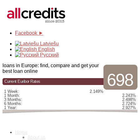
Facebook ►
Latviešu
English
Русский
loans in Europe: find, compare and get your
best loan online
698
Current Euribor Rates
1 Week:
2.149%
1 Month:
2.243%
3 Months:
2.498%
6 Months:
2.724%
1 Year:
2.927%
Home
About us