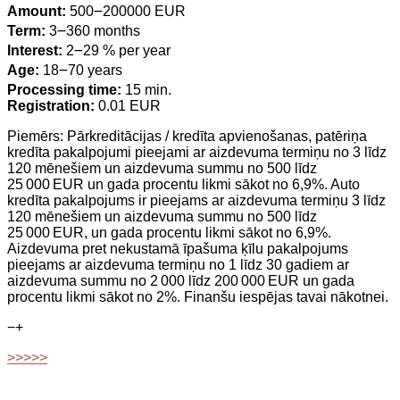
Amount:
500౼200000 EUR
Term:
3౼360 months
Interest:
2౼29 % per year
Age:
18౼70 years
Processing time:
15 min.
Registration:
0.01 EUR
Piemērs: Pārkreditācijas / kredīta apvienošanas, patēriņa
kredīta pakalpojumi pieejami ar aizdevuma termiņu no 3 līdz
120 mēnešiem un aizdevuma summu no 500 līdz
25 000 EUR un gada procentu likmi sākot no 6,9%. Auto
kredīta pakalpojums ir pieejams ar aizdevuma termiņu 3 līdz
120 mēnešiem un aizdevuma summu no 500 līdz
25 000 EUR, un gada procentu likmi sākot no 6,9%.
Aizdevuma pret nekustamā īpašuma ķīlu pakalpojums
pieejams ar aizdevuma termiņu no 1 līdz 30 gadiem ar
aizdevuma summu no 2 000 līdz 200 000 EUR un gada
procentu likmi sākot no 2%. Finanšu iespējas tavai nākotnei.
−
+
>>>>>