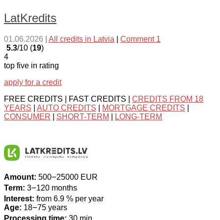
LatKredits
01.06.2026
|
All credits in Latvia
|
Comment 1
5.3
/10 (
19
)
4
top five in rating
apply for a credit
FREE CREDITS | FAST CREDITS |
CREDITS FROM 18
YEARS
|
AUTO CREDITS
|
MORTGAGE CREDITS
|
CONSUMER
|
SHORT-TERM
|
LONG-TERM
Amount:
500౼25000 EUR
Term:
3౼120 months
Interest:
from 6.9 % per year
Age:
18౼75 years
Processing time:
30 min.