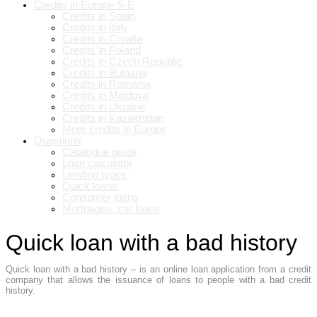
Credits in Europe S-E
Credits in Spain
Credits in Italy
Credits in Croatia
Credits in Poland
Credits in Czech Republic
Credits in Bulgaria
Credits in Romania
Credits in Moldova
Credits in Ukraine
Credits in Kazakhstan
More credits in Europe
Questions
Catalogue guide
Loan calculator
Lending types
Quick loans
Consumer loans
Mortgages, car loans
Quick loan with a bad history
Quick loan with a bad history – is an online loan application from a credit
company that allows the issuance of loans to people with a bad credit
history.