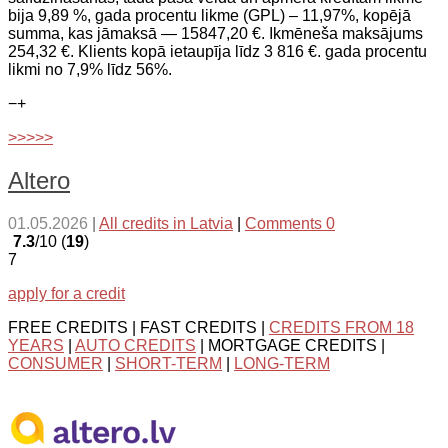
bija 9,89 %, gada procentu likme (GPL) – 11,97%, kopējā
summa, kas jāmaksā — 15847,20 €. Ikmēneša maksājums
254,32 €. Klients kopā ietaupīja līdz 3 816 €. gada procentu
likmi no 7,9% līdz 56%.
−
+
>>>>>
Altero
01.05.2026
|
All credits in Latvia
|
Comments 0
7.3
/10 (
19
)
7
apply for a credit
FREE CREDITS | FAST CREDITS |
CREDITS FROM 18
YEARS
|
AUTO CREDITS
| MORTGAGE CREDITS |
CONSUMER
|
SHORT-TERM
|
LONG-TERM