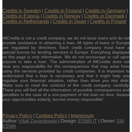
Credits in Sweden
|
Credits in Finland
|
Credits in Germany
|
Credits in Estonia
|
Credits in Norway
|
Credits in Denmark
|
Credits in Netherlands
|
Credits in Spain
|
Credits in Poland
AllCredits is not a credit company, we do not issue loans and do not
provide assistance in obtaining a loan. All types of loans in Europe
are regulated by directives. Each credit company must have a
special license for lending services in Europe. Everything displayed
on this page is only informative. We do not encourage or call upon
anyone to take a loan. The administration of AllCredits does not
bear any responsibility for the consequences that may arise from
using the services provided by credit companies. It is important to
understand that a loan is necessary and that it might help you
regulate your financial situation, rather than drive you into debt.
Make sure to read the contract of the credit company carefully.
There you will find all the information of possible consequences and
penalties in the case of a non-payment of the loan on time. Assess
your opportunities soberly, borrow money responsible!
Privacy Policy
|
Cookies Policy
|
Impressum
Author:
Vitali Zayankouski
| Design:
ESWA IT
| Owner:
SIA
ESWA