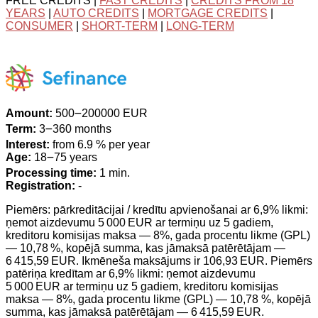
FREE CREDITS |
FAST CREDITS
|
CREDITS FROM 18
YEARS
|
AUTO CREDITS
|
MORTGAGE CREDITS
|
CONSUMER
|
SHORT-TERM
|
LONG-TERM
Amount:
500౼200000 EUR
Term:
3౼360 months
Interest:
from 6.9 % per year
Age:
18౼75 years
Processing time:
1 min.
Registration:
-
Piemērs: pārkreditācijai / kredītu apvienošanai ar 6,9% likmi:
ņemot aizdevumu 5 000 EUR ar termiņu uz 5 gadiem,
kreditoru komisijas maksa — 8%, gada procentu likme (GPL)
— 10,78 %, kopējā summa, kas jāmaksā patērētājam —
6 415,59 EUR. Ikmēneša maksājums ir 106,93 EUR. Piemērs
patēriņa kredītam ar 6,9% likmi: ņemot aizdevumu
5 000 EUR ar termiņu uz 5 gadiem, kreditoru komisijas
maksa — 8%, gada procentu likme (GPL) — 10,78 %, kopējā
summa, kas jāmaksā patērētājam — 6 415,59 EUR.