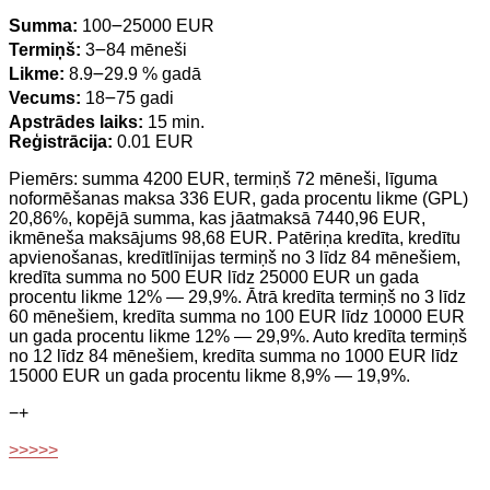
Summa:
100౼25000 EUR
Termiņš:
3౼84 mēneši
Likme:
8.9౼29.9 % gadā
Vecums:
18౼75 gadi
Apstrādes laiks:
15 min.
Reģistrācija:
0.01 EUR
Piemērs: summa 4200 EUR, termiņš 72 mēneši, līguma
noformēšanas maksa 336 EUR, gada procentu likme (GPL)
20,86%, kopējā summa, kas jāatmaksā 7440,96 EUR,
ikmēneša maksājums 98,68 EUR. Patēriņa kredīta, kredītu
apvienošanas, kredītlīnijas termiņš no 3 līdz 84 mēnešiem,
kredīta summa no 500 EUR līdz 25000 EUR un gada
procentu likme 12% — 29,9%. Ātrā kredīta termiņš no 3 līdz
60 mēnešiem, kredīta summa no 100 EUR līdz 10000 EUR
un gada procentu likme 12% — 29,9%. Auto kredīta termiņš
no 12 līdz 84 mēnešiem, kredīta summa no 1000 EUR līdz
15000 EUR un gada procentu likme 8,9% — 19,9%.
−
+
>>>>>