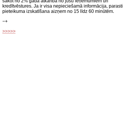
sākot no 2% gadā atkarībā no jūsu ieņēmumiem un
kredītvēstures. Ja ir visa nepieciešamā informācija, parasti
pieteikuma izskatīšana aizņem no 15 līdz 60 minūtēm.
−
+
>>>>>