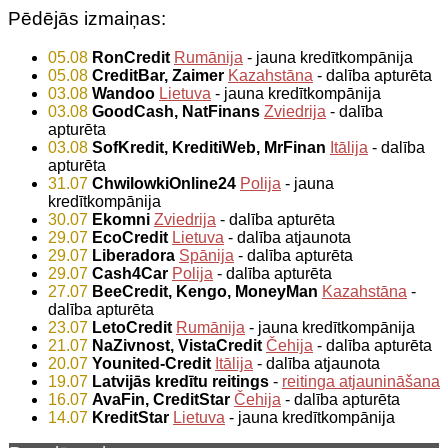
Pēdējās izmaiņas:
05.08
RonCredit
Rumānija
- jauna kredītkompānija
05.08
CreditBar, Zaimer
Kazahstāna
- dalība apturēta
03.08
Wandoo
Lietuva
- jauna kredītkompānija
03.08
GoodCash, NatFinans
Zviedrija
- dalība
apturēta
03.08
SofKredit, KreditiWeb, MrFinan
Itālija
- dalība
apturēta
31.07
ChwilowkiOnline24
Polija
- jauna
kredītkompānija
30.07
Ekomni
Zviedrija
- dalība apturēta
29.07
EcoCredit
Lietuva
- dalība atjaunota
29.07
Liberadora
Spānija
- dalība apturēta
29.07
Cash4Car
Polija
- dalība apturēta
27.07
BeeCredit, Kengo, MoneyMan
Kazahstāna
-
dalība apturēta
23.07
LetoCredit
Rumānija
- jauna kredītkompānija
21.07
NaZivnost, VistaCredit
Čehija
- dalība apturēta
20.07
Younited-Credit
Itālija
- dalība atjaunota
19.07
Latvijās kredītu reitings
-
reitinga atjaunināšana
16.07
AvaFin, CreditStar
Čehija
- dalība apturēta
14.07
KreditStar
Lietuva
- jauna kredītkompānija