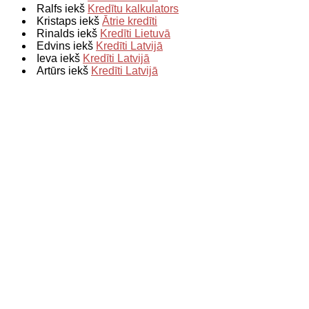
Ralfs iekš
Kredītu kalkulators
Kristaps iekš
Ātrie kredīti
Rinalds iekš
Kredīti Lietuvā
Edvins iekš
Kredīti Latvijā
Ieva iekš
Kredīti Latvijā
Artūrs iekš
Kredīti Latvijā