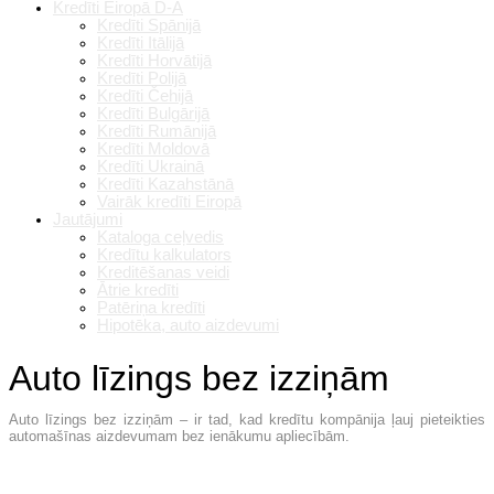
Kredīti Eiropā D-A
Kredīti Spānijā
Kredīti Itālijā
Kredīti Horvātijā
Kredīti Polijā
Kredīti Čehijā
Kredīti Bulgārijā
Kredīti Rumānijā
Kredīti Moldovā
Kredīti Ukrainā
Kredīti Kazahstānā
Vairāk kredīti Eiropā
Jautājumi
Kataloga ceļvedis
Kredītu kalkulators
Kreditēšanas veidi
Ātrie kredīti
Patēriņa kredīti
Hipotēka, auto aizdevumi
Auto līzings bez izziņām
Auto līzings bez izziņām – ir tad, kad kredītu kompānija ļauj pieteikties
automašīnas aizdevumam bez ienākumu apliecībām.