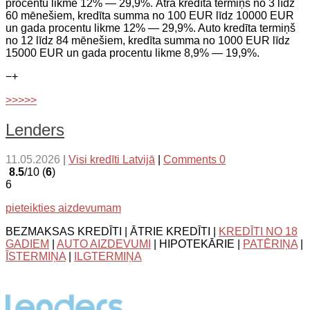
procentu likme 12% — 29,9%. Ātrā kredīta termiņš no 3 līdz
60 mēnešiem, kredīta summa no 100 EUR līdz 10000 EUR
un gada procentu likme 12% — 29,9%. Auto kredīta termiņš
no 12 līdz 84 mēnešiem, kredīta summa no 1000 EUR līdz
15000 EUR un gada procentu likme 8,9% — 19,9%.
−
+
>>>>>
Lenders
11.05.2026
|
Visi kredīti Latvijā
|
Comments 0
8.5
/10 (
6
)
6
pieteikties aizdevumam
BEZMAKSAS KREDĪTI | ĀTRIE KREDĪTI |
KREDĪTI NO 18
GADIEM
|
AUTO AIZDEVUMI
| HIPOTEKĀRIE |
PATĒRIŅA
|
ĪSTERMIŅA
|
ILGTERMIŅA