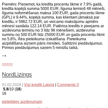
Piemērs: Pieņemot, ka kredīta procentu likme ir 7.9% gadā,
kredīta kopējā summa 5000 EUR, līguma termiņš 48 mēneši,
līguma noformēšanas maksa 100 EUR, gada procentu likme
(GPL) ir 9.44%, kopējā summa, kas klientam jāmaksā par
kredītu, ir 5962.72 EUR, un veicamo maksājumu apmērs
mēnesī sastāda 122.14 EUR. Patēriņa kredīts ir pieejams ar
aizdevuma termiņu no 3 līdz 96 mēnešiem, aizdevuma
summu no 500 EUR līdz 25000 EUR un gada procentu likmi
no 5.8%. Ātra pieteikuma izskatīšana. Pieteikuma
aizpildīšana aizņem pāris minūtes. Salīdzini piedāvājumus.
Pirmos piedāvājumus saņem 5 minūšu laikā.
−
+
>>>>>
NordLizings
01.02.2026
|
Visi kredīti Latvijā
|
Comments 0
5.8
/10 (
18
)
16
pieteikties aizdevumam