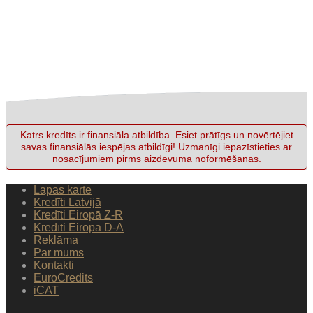
Katrs kredīts ir finansiāla atbildība. Esiet prātīgs un novērtējiet
savas finansiālās iespējas atbildīgi! Uzmanīgi iepazīstieties ar
nosacījumiem pirms aizdevuma noformēšanas.
Lapas karte
Kredīti Latvijā
Kredīti Eiropā Z-R
Kredīti Eiropā D-A
Reklāma
Par mums
Kontakti
EuroCredits
iCAT