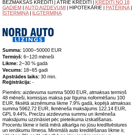
BEZMAKSAS KREDĪTI | ĀTRIE KREDĪTI |
KREDĪTI NO 18
GADIEM
|
AUTO AIZDEVUMI
| HIPOTEKĀRIE |
PATĒRIŅA
|
ĪSTERMIŅA
|
ILGTERMIŅA
Summa:
1000౼50000 EUR
Termiņš:
6౼120 mēneši
Likme:
2౼30 % gadā
Vecums:
18౼65 gadi
Apstrādes laiks:
30 min.
Reģistrācija:
-
Piemērs: aizdevuma summa 5000 EUR, atmaksas termiņš
48 mēneši, komisijas maksa par līguma noformēšanu 100
EUR, fiksētā aizņēmuma likme 7.9% gadā, kopējā atmaksas
summa 5962.72 EUR, Ikmēneša maksājums 122.14 EUR,
GPL 9.44%. Precīzu aizdevuma summu un ikmēneša
maksājumu uzzināsiet pēc pieteikuma izskatīšanas.
Procentu likme ir lielā mērā atkarīga no jūsu kredītvēstures
un ienākumu līmeņa. Minimālā auto kreditēšanas likme ir,