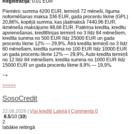
Reģistrācija:
0.01 EUR
Piemērs: summa 4200 EUR, termiņš 72 mēneši, līguma
noformēšanas maksa 336 EUR, gada procentu likme (GPL)
20,86%, kopējā summa, kas jāatmaksā 7440,96 EUR,
ikmēneša maksājums 98,68 EUR. Patēriņa kredīta, kredītu
apvienošanas, kredītlīnijas termiņš no 3 līdz 84 mēnešiem,
kredīta summa no 500 EUR līdz 25000 EUR un gada
procentu likme 12% — 29,9%. Ātrā kredīta termiņš no 3 līdz
60 mēnešiem, kredīta summa no 100 EUR līdz 10000 EUR
un gada procentu likme 12% — 29,9%. Auto kredīta termiņš
no 12 līdz 84 mēnešiem, kredīta summa no 1000 EUR līdz
15000 EUR un gada procentu likme 8,9% — 19,9%.
−
+
>>>>>
SosoCredit
22.06.2026
|
Visi kredīti Latvijā
|
Comments 0
6.5
/10 (
10
)
2
labākie reitingā