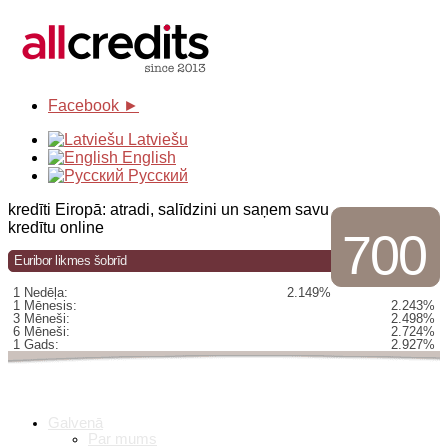
Facebook ►
Latviešu
English
Русский
kredīti Eiropā: atradi, salīdzini un saņem savu
kredītu online
700
Euribor likmes šobrīd
1 Nedēļa:
2.149%
1 Mēnesis:
2.243%
3 Mēneši:
2.498%
6 Mēneši:
2.724%
1 Gads:
2.927%
Galvenā
Par mums