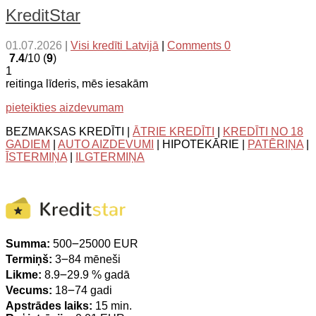
KreditStar
01.07.2026
|
Visi kredīti Latvijā
|
Comments 0
7.4
/10 (
9
)
1
reitinga līderis, mēs iesakām
pieteikties aizdevumam
BEZMAKSAS KREDĪTI |
ĀTRIE KREDĪTI
|
KREDĪTI NO 18
GADIEM
|
AUTO AIZDEVUMI
| HIPOTEKĀRIE |
PATĒRIŅA
|
ĪSTERMIŅA
|
ILGTERMIŅA
Summa:
500౼25000 EUR
Termiņš:
3౼84 mēneši
Likme:
8.9౼29.9 % gadā
Vecums:
18౼74 gadi
Apstrādes laiks:
15 min.