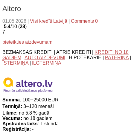
Altero
01.05.2026
|
Visi kredīti Latvijā
|
Comments 0
5.4
/10 (
28
)
7
pieteikties aizdevumam
BEZMAKSAS KREDĪTI | ĀTRIE KREDĪTI |
KREDĪTI NO 18
GADIEM
|
AUTO AIZDEVUMI
| HIPOTEKĀRIE |
PATĒRIŅA
|
ĪSTERMIŅA
|
ILGTERMIŅA
Summa:
100౼25000 EUR
Termiņš:
3౼120 mēneši
Likme:
no 5.8 % gadā
Vecums:
no 18 gadiem
Apstrādes laiks:
1 stunda
Reģistrācija:
-