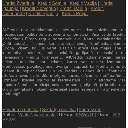
Kredīti Zviedrijā
|
Kredīti Somijā
|
Kredīti Vācijā
|
Kredīti
Igaunijā
|
Kredīti Norvēģijā
|
Kredīti Dānijā
|
Kredīti
Nīderlandē
|
Kredīti Spānijā
|
Kredīti Polijā
AllCredits nav kredītkompānija, mēs neizsniedzam aizdevumus un
nesniedzam palīdzību aizdevuma saņemšanā. Visu veidu kredītu
piešķiršanu Eiropā regulē normatīvie akti. Katrai kredītiestādei ir
jābūt speciālai licencei, kas ļauj viņai sniegt kredītpakalpojumus
Eiropā. Visam, ko Jūs varat izlasīt un atrast šajā mājas lapā ir
informatīvs raksturs, mēs nekādā gadījumā neiesakām un
neveicinām kredītu formēšanu. AllCredits administrācija nenes
nekādu atbildību par sekām, kuras var rasties izmantojot
kredītiestāžu pakalpojumus. Svarīgi ir saprast, ka kredīts Jums tik
tiešām ir nepieciešams un ka kredīts uzlabos Jūsu finansiālo
situāciju nevis ievilks Jūs milzīgos, neizmaksājamos kredītparādos.
Uzmanīgi izlasiet līgumu ar kredītiestādi , tur ir atrodama visa
nepieciešamā informācija, sekas un sodi gadījumā, ja kredīts nav
laicīgi samaksāts. Skaidri izvērtējiet savas iespējas un aizņemieties
apdomīgi!
Privātuma politika
|
Sīkdatņu politika
|
Impressum
Author:
Vitali Zayankouski
| Design:
ESWA IT
| Owner:
SIA
ESWA