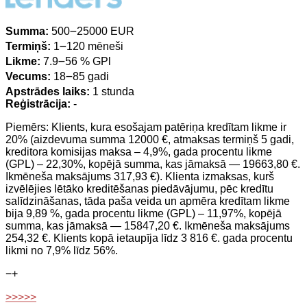
Summa:
500౼25000 EUR
Termiņš:
1౼120 mēneši
Likme:
7.9౼56 % GPl
Vecums:
18౼85 gadi
Apstrādes laiks:
1 stunda
Reģistrācija:
-
Piemērs: Klients, kura esošajam patēriņa kredītam likme ir
20% (aizdevuma summa 12000 €, atmaksas termiņš 5 gadi,
kreditora komisijas maksa – 4,9%, gada procentu likme
(GPL) – 22,30%, kopējā summa, kas jāmaksā — 19663,80 €.
Ikmēneša maksājums 317,93 €). Klienta izmaksas, kurš
izvēlējies lētāko kreditēšanas piedāvājumu, pēc kredītu
salīdzināšanas, tāda paša veida un apmēra kredītam likme
bija 9,89 %, gada procentu likme (GPL) – 11,97%, kopējā
summa, kas jāmaksā — 15847,20 €. Ikmēneša maksājums
254,32 €. Klients kopā ietaupīja līdz 3 816 €. gada procentu
likmi no 7,9% līdz 56%.
−
+
>>>>>