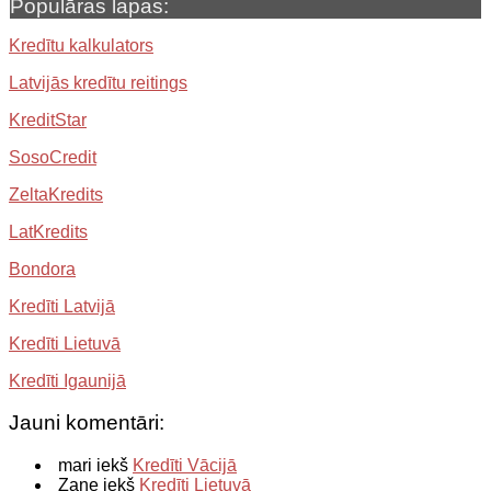
Populāras lapas:
Kredītu kalkulators
Latvijās kredītu reitings
KreditStar
SosoCredit
ZeltaKredits
LatKredits
Bondora
Kredīti Latvijā
Kredīti Lietuvā
Kredīti Igaunijā
Jauni komentāri:
mari iekš
Kredīti Vācijā
Zane iekš
Kredīti Lietuvā