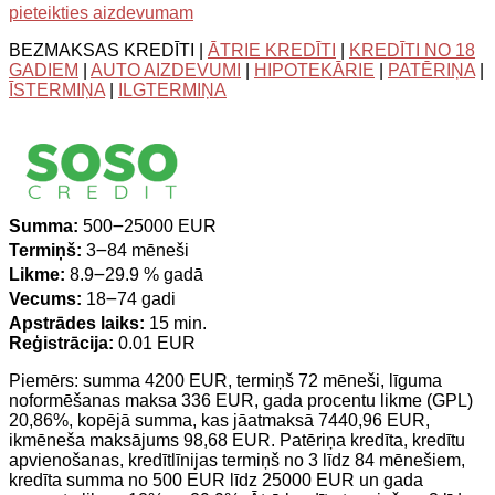
pieteikties aizdevumam
BEZMAKSAS KREDĪTI |
ĀTRIE KREDĪTI
|
KREDĪTI NO 18
GADIEM
|
AUTO AIZDEVUMI
|
HIPOTEKĀRIE
|
PATĒRIŅA
|
ĪSTERMIŅA
|
ILGTERMIŅA
Summa:
500౼25000 EUR
Termiņš:
3౼84 mēneši
Likme:
8.9౼29.9 % gadā
Vecums:
18౼74 gadi
Apstrādes laiks:
15 min.
Reģistrācija:
0.01 EUR
Piemērs: summa 4200 EUR, termiņš 72 mēneši, līguma
noformēšanas maksa 336 EUR, gada procentu likme (GPL)
20,86%, kopējā summa, kas jāatmaksā 7440,96 EUR,
ikmēneša maksājums 98,68 EUR. Patēriņa kredīta, kredītu
apvienošanas, kredītlīnijas termiņš no 3 līdz 84 mēnešiem,
kredīta summa no 500 EUR līdz 25000 EUR un gada