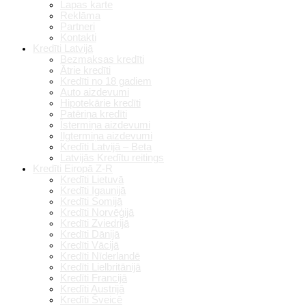
Lapas karte
Reklāma
Partneri
Kontakti
Kredīti Latvijā
Bezmaksas kredīti
Ātrie kredīti
Kredīti no 18 gadiem
Auto aizdevumi
Hipotekārie kredīti
Patēriņa kredīti
Īstermiņa aizdevumi
Ilgtermiņa aizdevumi
Kredīti Latvijā – Beta
Latvijās Kredītu reitings
Kredīti Eiropā Z-R
Kredīti Lietuvā
Kredīti Igaunijā
Kredīti Somijā
Kredīti Norvēģijā
Kredīti Zviedrijā
Kredīti Dānijā
Kredīti Vācijā
Kredīti Nīderlandē
Kredīti Lielbritānijā
Kredīti Francijā
Kredīti Austrijā
Kredīti Šveicē