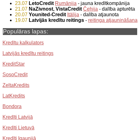
23.07
LetoCredit
Rumānija
- jauna kredītkompānija
21.07
NaZivnost, VistaCredit
Čehija
- dalība apturēta
20.07
Younited-Credit
Itālija
- dalība atjaunota
19.07
Latvijās kredītu reitings
-
reitinga atjaunināšana
Populāras lapas:
Kredītu kalkulators
Latvijās kredītu reitings
KreditStar
SosoCredit
ZeltaKredits
LatKredits
Bondora
Kredīti Latvijā
Kredīti Lietuvā
Kredīti Igaunijā