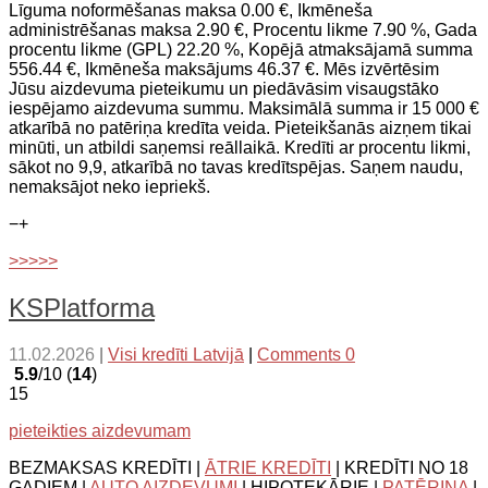
Līguma noformēšanas maksa 0.00 €, Ikmēneša
administrēšanas maksa 2.90 €, Procentu likme 7.90 %, Gada
procentu likme (GPL) 22.20 %, Kopējā atmaksājamā summa
556.44 €, Ikmēneša maksājums 46.37 €. Mēs izvērtēsim
Jūsu aizdevuma pieteikumu un piedāvāsim visaugstāko
iespējamo aizdevuma summu. Maksimālā summa ir 15 000 €
atkarībā no patēriņa kredīta veida. Pieteikšanās aizņem tikai
minūti, un atbildi saņemsi reāllaikā. Kredīti ar procentu likmi,
sākot no 9,9, atkarībā no tavas kredītspējas. Saņem naudu,
nemaksājot neko iepriekš.
−
+
>>>>>
KSPlatforma
11.02.2026
|
Visi kredīti Latvijā
|
Comments 0
5.9
/10 (
14
)
15
pieteikties aizdevumam
BEZMAKSAS KREDĪTI |
ĀTRIE KREDĪTI
| KREDĪTI NO 18
GADIEM |
AUTO AIZDEVUMI
| HIPOTEKĀRIE |
PATĒRIŅA
|