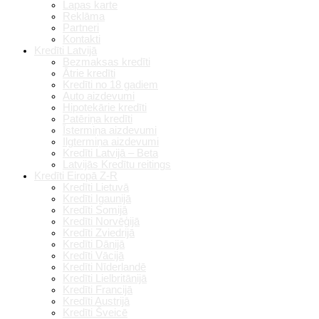
Lapas karte
Reklāma
Partneri
Kontakti
Kredīti Latvijā
Bezmaksas kredīti
Ātrie kredīti
Kredīti no 18 gadiem
Auto aizdevumi
Hipotekārie kredīti
Patēriņa kredīti
Īstermiņa aizdevumi
Ilgtermiņa aizdevumi
Kredīti Latvijā – Beta
Latvijās Kredītu reitings
Kredīti Eiropā Z-R
Kredīti Lietuvā
Kredīti Igaunijā
Kredīti Somijā
Kredīti Norvēģijā
Kredīti Zviedrijā
Kredīti Dānijā
Kredīti Vācijā
Kredīti Nīderlandē
Kredīti Lielbritānijā
Kredīti Francijā
Kredīti Austrijā
Kredīti Šveicē