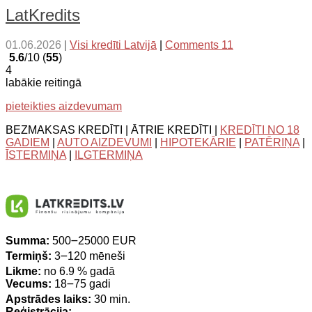
LatKredits
01.06.2026
|
Visi kredīti Latvijā
|
Comments 11
5.6
/10 (
55
)
4
labākie reitingā
pieteikties aizdevumam
BEZMAKSAS KREDĪTI | ĀTRIE KREDĪTI |
KREDĪTI NO 18
GADIEM
|
AUTO AIZDEVUMI
|
HIPOTEKĀRIE
|
PATĒRIŅA
|
ĪSTERMIŅA
|
ILGTERMIŅA
Summa:
500౼25000 EUR
Termiņš:
3౼120 mēneši
Likme:
no 6.9 % gadā
Vecums:
18౼75 gadi
Apstrādes laiks:
30 min.
Reģistrācija:
-