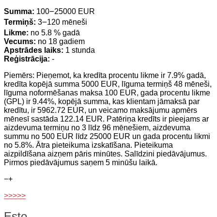
Summa:
100౼25000 EUR
Termiņš:
3౼120 mēneši
Likme:
no 5.8 % gadā
Vecums:
no 18 gadiem
Apstrādes laiks:
1 stunda
Reģistrācija:
-
Piemērs: Pieņemot, ka kredīta procentu likme ir 7.9% gadā,
kredīta kopējā summa 5000 EUR, līguma termiņš 48 mēneši,
līguma noformēšanas maksa 100 EUR, gada procentu likme
(GPL) ir 9.44%, kopējā summa, kas klientam jāmaksā par
kredītu, ir 5962.72 EUR, un veicamo maksājumu apmērs
mēnesī sastāda 122.14 EUR. Patēriņa kredīts ir pieejams ar
aizdevuma termiņu no 3 līdz 96 mēnešiem, aizdevuma
summu no 500 EUR līdz 25000 EUR un gada procentu likmi
no 5.8%. Ātra pieteikuma izskatīšana. Pieteikuma
aizpildīšana aizņem pāris minūtes. Salīdzini piedāvājumus.
Pirmos piedāvājumus saņem 5 minūšu laikā.
−
+
>>>>>
Esto