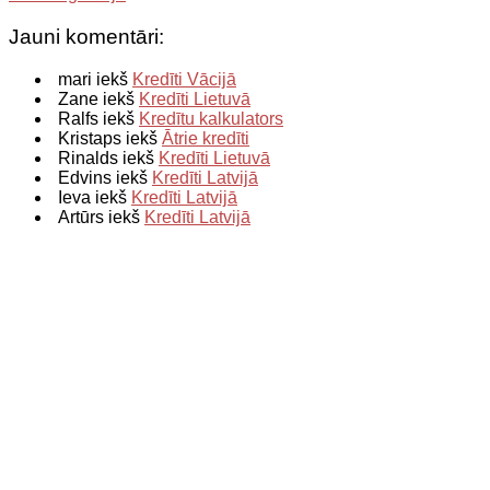
Jauni komentāri:
mari iekš
Kredīti Vācijā
Zane iekš
Kredīti Lietuvā
Ralfs iekš
Kredītu kalkulators
Kristaps iekš
Ātrie kredīti
Rinalds iekš
Kredīti Lietuvā
Edvins iekš
Kredīti Latvijā
Ieva iekš
Kredīti Latvijā
Artūrs iekš
Kredīti Latvijā