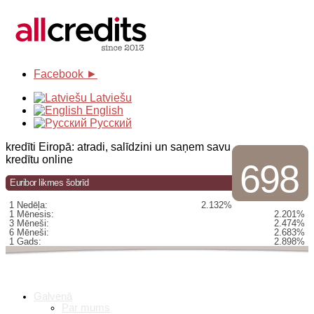
Facebook ►
Latviešu
English
Русский
kredīti Eiropā: atradi, salīdzini un saņem savu
kredītu online
698
Euribor likmes šobrīd
1 Nedēļa:
2.132%
1 Mēnesis:
2.201%
3 Mēneši:
2.474%
6 Mēneši:
2.683%
1 Gads:
2.898%
Galvenā
Par mums