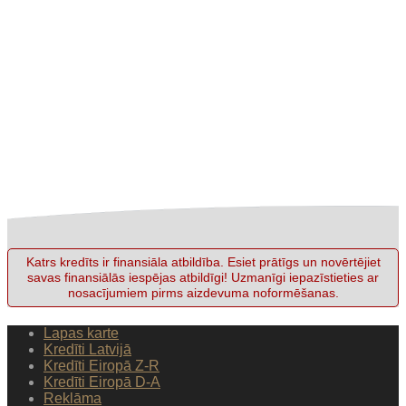
Katrs kredīts ir finansiāla atbildība. Esiet prātīgs un novērtējiet
savas finansiālās iespējas atbildīgi! Uzmanīgi iepazīstieties ar
nosacījumiem pirms aizdevuma noformēšanas.
Lapas karte
Kredīti Latvijā
Kredīti Eiropā Z-R
Kredīti Eiropā D-A
Reklāma