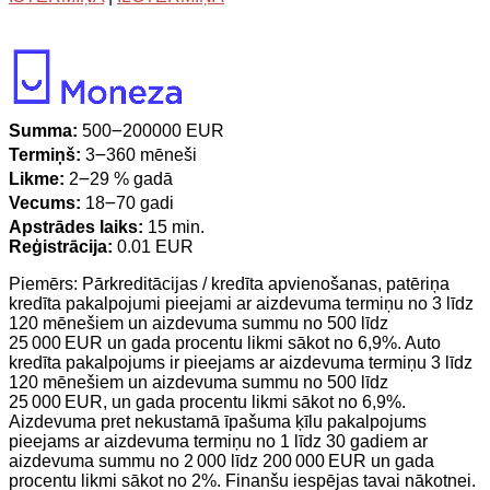
Summa:
500౼200000 EUR
Termiņš:
3౼360 mēneši
Likme:
2౼29 % gadā
Vecums:
18౼70 gadi
Apstrādes laiks:
15 min.
Reģistrācija:
0.01 EUR
Piemērs: Pārkreditācijas / kredīta apvienošanas, patēriņa
kredīta pakalpojumi pieejami ar aizdevuma termiņu no 3 līdz
120 mēnešiem un aizdevuma summu no 500 līdz
25 000 EUR un gada procentu likmi sākot no 6,9%. Auto
kredīta pakalpojums ir pieejams ar aizdevuma termiņu 3 līdz
120 mēnešiem un aizdevuma summu no 500 līdz
25 000 EUR, un gada procentu likmi sākot no 6,9%.
Aizdevuma pret nekustamā īpašuma ķīlu pakalpojums
pieejams ar aizdevuma termiņu no 1 līdz 30 gadiem ar
aizdevuma summu no 2 000 līdz 200 000 EUR un gada
procentu likmi sākot no 2%. Finanšu iespējas tavai nākotnei.