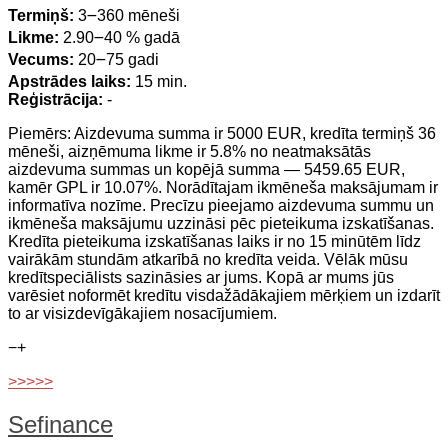
Termiņš:
3౼360 mēneši
Likme:
2.90౼40 % gadā
Vecums:
20౼75 gadi
Apstrādes laiks:
15 min.
Reģistrācija:
-
Piemērs: Aizdevuma summa ir 5000 EUR, kredīta termiņš 36
mēneši, aizņēmuma likme ir 5.8% no neatmaksātās
aizdevuma summas un kopējā summa — 5459.65 EUR,
kamēr GPL ir 10.07%. Norādītajam ikmēneša maksājumam ir
informatīva nozīme. Precīzu pieejamo aizdevuma summu un
ikmēneša maksājumu uzzināsi pēc pieteikuma izskatīšanas.
Kredīta pieteikuma izskatīšanas laiks ir no 15 minūtēm līdz
vairākām stundām atkarībā no kredīta veida. Vēlāk mūsu
kredītspeciālists sazināsies ar jums. Kopā ar mums jūs
varēsiet noformēt kredītu visdažādākajiem mērķiem un izdarīt
to ar visizdevīgākajiem nosacījumiem.
−
+
>>>>>
Sefinance