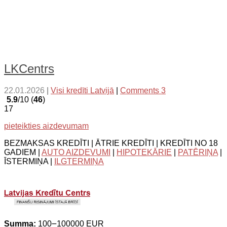
LKCentrs
22.01.2026
|
Visi kredīti Latvijā
|
Comments 3
5.9
/10 (
46
)
17
pieteikties aizdevumam
BEZMAKSAS KREDĪTI | ĀTRIE KREDĪTI | KREDĪTI NO 18
GADIEM |
AUTO AIZDEVUMI
|
HIPOTEKĀRIE
|
PATĒRIŅA
|
ĪSTERMIŅA |
ILGTERMIŅA
Summa:
100౼100000 EUR