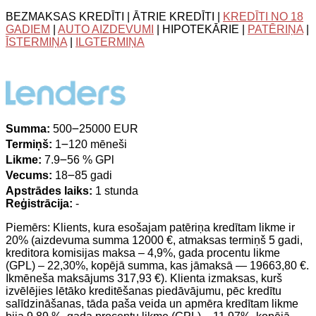
BEZMAKSAS KREDĪTI | ĀTRIE KREDĪTI |
KREDĪTI NO 18
GADIEM
|
AUTO AIZDEVUMI
| HIPOTEKĀRIE |
PATĒRIŅA
|
ĪSTERMIŅA
|
ILGTERMIŅA
Summa:
500౼25000 EUR
Termiņš:
1౼120 mēneši
Likme:
7.9౼56 % GPl
Vecums:
18౼85 gadi
Apstrādes laiks:
1 stunda
Reģistrācija:
-
Piemērs: Klients, kura esošajam patēriņa kredītam likme ir
20% (aizdevuma summa 12000 €, atmaksas termiņš 5 gadi,
kreditora komisijas maksa – 4,9%, gada procentu likme
(GPL) – 22,30%, kopējā summa, kas jāmaksā — 19663,80 €.
Ikmēneša maksājums 317,93 €). Klienta izmaksas, kurš
izvēlējies lētāko kreditēšanas piedāvājumu, pēc kredītu
salīdzināšanas, tāda paša veida un apmēra kredītam likme