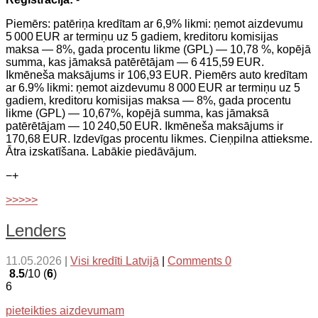
Piemērs: patēriņa kredītam ar 6,9% likmi: ņemot aizdevumu
5 000 EUR ar termiņu uz 5 gadiem, kreditoru komisijas
maksa — 8%, gada procentu likme (GPL) — 10,78 %, kopējā
summa, kas jāmaksā patērētājam — 6 415,59 EUR.
Ikmēneša maksājums ir 106,93 EUR. Piemērs auto kredītam
ar 6.9% likmi: ņemot aizdevumu 8 000 EUR ar termiņu uz 5
gadiem, kreditoru komisijas maksa — 8%, gada procentu
likme (GPL) — 10,67%, kopējā summa, kas jāmaksā
patērētājam — 10 240,50 EUR. Ikmēneša maksājums ir
170,68 EUR. Izdevīgas procentu likmes. Cieņpilna attieksme.
Ātra izskatīšana. Labākie piedāvājum.
−
+
>>>>>
Lenders
11.05.2026
|
Visi kredīti Latvijā
|
Comments 0
8.5
/10 (
6
)
6
pieteikties aizdevumam