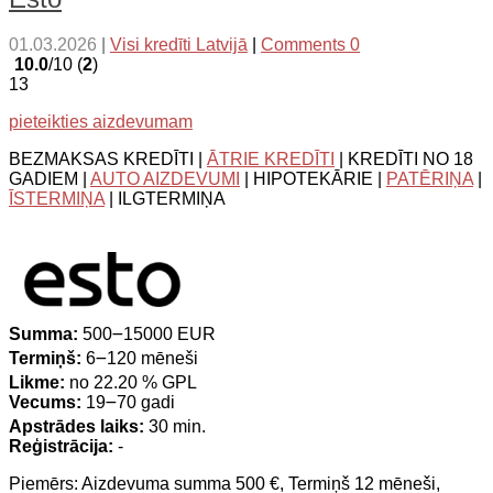
01.03.2026
|
Visi kredīti Latvijā
|
Comments 0
10.0
/10 (
2
)
13
pieteikties aizdevumam
BEZMAKSAS KREDĪTI |
ĀTRIE KREDĪTI
| KREDĪTI NO 18
GADIEM |
AUTO AIZDEVUMI
| HIPOTEKĀRIE |
PATĒRIŅA
|
ĪSTERMIŅA
| ILGTERMIŅA
Summa:
500౼15000 EUR
Termiņš:
6౼120 mēneši
Likme:
no 22.20 % GPL
Vecums:
19౼70 gadi
Apstrādes laiks:
30 min.
Reģistrācija:
-
Piemērs: Aizdevuma summa 500 €, Termiņš 12 mēneši,