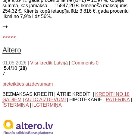
bija 9,89 %, gada procentu likme (GPL) – 11,97%, kopējā
summa, kas jāmaksā — 15847,20 €. Ikmēneša maksājums
254,32 €. Klients kopā ietaupīja līdz 3 816 €. gada procentu
likmi no 7,9% līdz 56%.
−
+
>>>>>
Altero
01.05.2026
|
Visi kredīti Latvijā
|
Comments 0
5.4
/10 (
28
)
7
pieteikties aizdevumam
BEZMAKSAS KREDĪTI | ĀTRIE KREDĪTI |
KREDĪTI NO 18
GADIEM
|
AUTO AIZDEVUMI
| HIPOTEKĀRIE |
PATĒRIŅA
|
ĪSTERMIŅA
|
ILGTERMIŅA