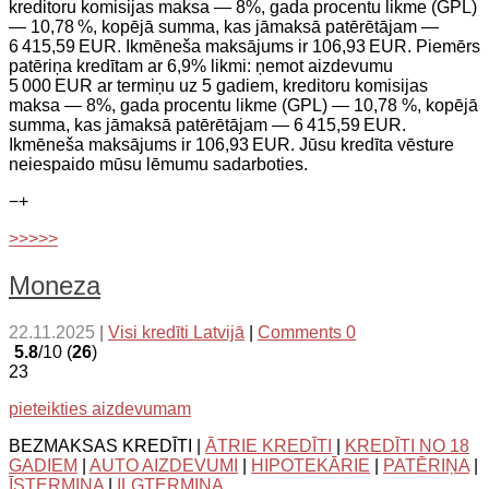
kreditoru komisijas maksa — 8%, gada procentu likme (GPL)
— 10,78 %, kopējā summa, kas jāmaksā patērētājam —
6 415,59 EUR. Ikmēneša maksājums ir 106,93 EUR. Piemērs
patēriņa kredītam ar 6,9% likmi: ņemot aizdevumu
5 000 EUR ar termiņu uz 5 gadiem, kreditoru komisijas
maksa — 8%, gada procentu likme (GPL) — 10,78 %, kopējā
summa, kas jāmaksā patērētājam — 6 415,59 EUR.
Ikmēneša maksājums ir 106,93 EUR. Jūsu kredīta vēsture
neiespaido mūsu lēmumu sadarboties.
−
+
>>>>>
Moneza
22.11.2025
|
Visi kredīti Latvijā
|
Comments 0
5.8
/10 (
26
)
23
pieteikties aizdevumam
BEZMAKSAS KREDĪTI |
ĀTRIE KREDĪTI
|
KREDĪTI NO 18
GADIEM
|
AUTO AIZDEVUMI
|
HIPOTEKĀRIE
|
PATĒRIŅA
|
ĪSTERMIŅA
|
ILGTERMIŅA