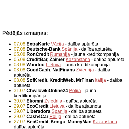
Pēdējās izmaiņas:
07.08
ExtraKarte
Vācija
- dalība apturēta
07.08
Deutsche-Bank
Spānija
- dalība apturēta
05.08
RonCredit
Rumānija
- jauna kredītkompānija
05.08
CreditBar, Zaimer
Kazahstāna
- dalība apturēta
03.08
Wandoo
Lietuva
- jauna kredītkompānija
03.08
GoodCash, NatFinans
Zviedrija
- dalība
apturēta
03.08
SofKredit, KreditiWeb, MrFinan
Itālija
- dalība
apturēta
31.07
ChwilowkiOnline24
Polija
- jauna
kredītkompānija
30.07
Ekomni
Zviedrija
- dalība apturēta
29.07
EcoCredit
Lietuva
- dalība atjaunota
29.07
Liberadora
Spānija
- dalība apturēta
29.07
Cash4Car
Polija
- dalība apturēta
27.07
BeeCredit, Kengo, MoneyMan
Kazahstāna
-
dalība apturēta