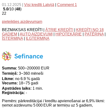
01.12.2025
|
Visi kredīti Latvijā
|
Comment 1
5.0
/10 (
48
)
22
pieteikties aizdevumam
BEZMAKSAS KREDĪTI |
ĀTRIE KREDĪTI
|
KREDĪTI NO 18
GADIEM
|
AUTO AIZDEVUMI
|
HIPOTEKĀRIE
|
PATĒRIŅA
|
ĪSTERMIŅA
|
ILGTERMIŅA
Summa:
500౼200000 EUR
Termiņš:
3౼360 mēneši
Likme:
no 6.9 % gadā
Vecums:
18౼75 gadi
Apstrādes laiks:
1 min.
Reģistrācija:
-
Piemērs: pārkreditācijai / kredītu apvienošanai ar 6,9% likmi:
ņemot aizdevumu 5 000 EUR ar termiņu uz 5 gadiem,