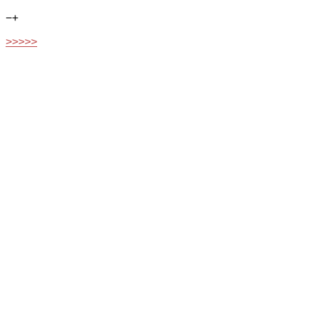
−
+
>>>>>