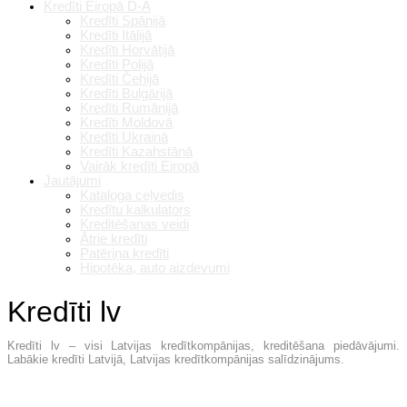
Kredīti Eiropā D-A
Kredīti Spānijā
Kredīti Itālijā
Kredīti Horvātijā
Kredīti Polijā
Kredīti Čehijā
Kredīti Bulgārijā
Kredīti Rumānijā
Kredīti Moldovā
Kredīti Ukrainā
Kredīti Kazahstānā
Vairāk kredīti Eiropā
Jautājumi
Kataloga ceļvedis
Kredītu kalkulators
Kreditēšanas veidi
Ātrie kredīti
Patēriņa kredīti
Hipotēka, auto aizdevumi
Kredīti lv
Kredīti lv – visi Latvijas kredītkompānijas, kreditēšana piedāvājumi.
Labākie kredīti Latvijā, Latvijas kredītkompānijas salīdzinājums.