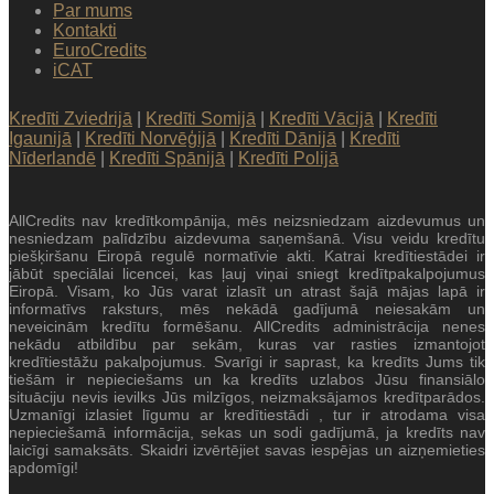
Par mums
Kontakti
EuroCredits
iCAT
Kredīti Zviedrijā
|
Kredīti Somijā
|
Kredīti Vācijā
|
Kredīti
Igaunijā
|
Kredīti Norvēģijā
|
Kredīti Dānijā
|
Kredīti
Nīderlandē
|
Kredīti Spānijā
|
Kredīti Polijā
AllCredits nav kredītkompānija, mēs neizsniedzam aizdevumus un
nesniedzam palīdzību aizdevuma saņemšanā. Visu veidu kredītu
piešķiršanu Eiropā regulē normatīvie akti. Katrai kredītiestādei ir
jābūt speciālai licencei, kas ļauj viņai sniegt kredītpakalpojumus
Eiropā. Visam, ko Jūs varat izlasīt un atrast šajā mājas lapā ir
informatīvs raksturs, mēs nekādā gadījumā neiesakām un
neveicinām kredītu formēšanu. AllCredits administrācija nenes
nekādu atbildību par sekām, kuras var rasties izmantojot
kredītiestāžu pakalpojumus. Svarīgi ir saprast, ka kredīts Jums tik
tiešām ir nepieciešams un ka kredīts uzlabos Jūsu finansiālo
situāciju nevis ievilks Jūs milzīgos, neizmaksājamos kredītparādos.
Uzmanīgi izlasiet līgumu ar kredītiestādi , tur ir atrodama visa
nepieciešamā informācija, sekas un sodi gadījumā, ja kredīts nav
laicīgi samaksāts. Skaidri izvērtējiet savas iespējas un aizņemieties
apdomīgi!