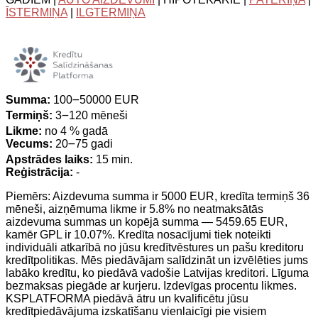
ĪSTERMIŅA
|
ILGTERMIŅA
Summa:
100౼50000 EUR
Termiņš:
3౼120 mēneši
Likme:
no 4 % gadā
Vecums:
20౼75 gadi
Apstrādes laiks:
15 min.
Reģistrācija:
-
Piemērs: Aizdevuma summa ir 5000 EUR, kredīta termiņš 36
mēneši, aizņēmuma likme ir 5.8% no neatmaksātās
aizdevuma summas un kopējā summa — 5459.65 EUR,
kamēr GPL ir 10.07%. Kredīta nosacījumi tiek noteikti
individuāli atkarībā no jūsu kredītvēstures un pašu kreditoru
kredītpolitikas. Mēs piedāvājam salīdzināt un izvēlēties jums
labāko kredītu, ko piedāvā vadošie Latvijas kreditori. Līguma
bezmaksas piegāde ar kurjeru. Izdevīgas procentu likmes.
KSPLATFORMA piedāvā ātru un kvalificētu jūsu
kredītpiedāvājuma izskatīšanu vienlaicīgi pie visiem