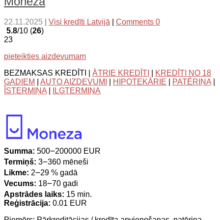
Moneza
22.11.2025
|
Visi kredīti Latvijā
|
Comments 0
5.8
/10 (
26
)
23
pieteikties aizdevumam
BEZMAKSAS KREDĪTI |
ĀTRIE KREDĪTI
|
KREDĪTI NO 18
GADIEM
|
AUTO AIZDEVUMI
|
HIPOTEKĀRIE
|
PATĒRIŅA
|
ĪSTERMIŅA
|
ILGTERMIŅA
Summa:
500౼200000 EUR
Termiņš:
3౼360 mēneši
Likme:
2౼29 % gadā
Vecums:
18౼70 gadi
Apstrādes laiks:
15 min.
Reģistrācija:
0.01 EUR
Piemērs: Pārkreditācijas / kredīta apvienošanas, patēriņa