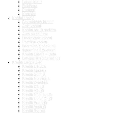
Lapas karte
Reklāma
Partneri
Kontakti
Kredīti Latvijā
Bezmaksas kredīti
Ātrie kredīti
Kredīti no 18 gadiem
Auto aizdevumi
Hipotekārie kredīti
Patēriņa kredīti
Īstermiņa aizdevumi
Ilgtermiņa aizdevumi
Kredīti Latvijā – Beta
Latvijās Kredītu reitings
Kredīti Eiropā Z-R
Kredīti Lietuvā
Kredīti Igaunijā
Kredīti Somijā
Kredīti Norvēģijā
Kredīti Zviedrijā
Kredīti Dānijā
Kredīti Vācijā
Kredīti Nīderlandē
Kredīti Lielbritānijā
Kredīti Francijā
Kredīti Austrijā
Kredīti Šveicē