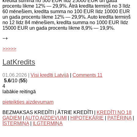
kredīta summa no 500 EUR līdz 25000 EUR un gada
procentu likme 12% — 29,9%. Ātrā kredīta termiņš no 3 līdz
60 mēnešiem, kredīta summa no 100 EUR līdz 10000 EUR
un gada procentu likme 12% — 29,9%. Auto kredīta termiņš
no 12 līdz 84 mēnešiem, kredīta summa no 1000 EUR līdz
15000 EUR un gada procentu likme 8,9% — 19,9%.
−
+
>>>>>
LatKredits
01.06.2026
|
Visi kredīti Latvijā
|
Comments 11
5.6
/10 (
55
)
4
labākie reitingā
pieteikties aizdevumam
BEZMAKSAS KREDĪTI | ĀTRIE KREDĪTI |
KREDĪTI NO 18
GADIEM
|
AUTO AIZDEVUMI
|
HIPOTEKĀRIE
|
PATĒRIŅA
|
ĪSTERMIŅA
|
ILGTERMIŅA