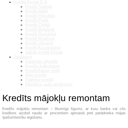
Kredīti Eiropā D-A
Kredīti Spānijā
Kredīti Itālijā
Kredīti Horvātijā
Kredīti Polijā
Kredīti Čehijā
Kredīti Bulgārijā
Kredīti Rumānijā
Kredīti Moldovā
Kredīti Ukrainā
Kredīti Kazahstānā
Vairāk kredīti Eiropā
Jautājumi
Kataloga ceļvedis
Kredītu kalkulators
Kreditēšanas veidi
Ātrie kredīti
Patēriņa kredīti
Hipotēka, auto aizdevumi
Kredīts mājokļu remontam
Kredīts mājokļu remontam – likumīgs līgums, ar kuru banka vai cits
kreditors aizdod naudu ar procentiem apmaiņā pret parādnieka mājas
īpašumtiesību iegūšanu.