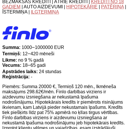
BEZMAKSAS KREDĪTI | ĀTRIE KREDĪTI |
KREDĪTI NO 18
GADIEM
| AUTO AIZDEVUMI |
HIPOTEKĀRIE
|
PATĒRIŅA
|
ĪSTERMIŅA |
ILGTERMIŅA
Summa:
1000౼1000000 EUR
Termiņš:
12౼420 mēneši
Likme:
no 9 % gadā
Vecums:
18౼65 gadi
Apstrādes laiks:
24 stundas
Reģistrācija:
-
Piemērs: Summa 20000 €, Termiņš 120 mēn., Ikmēneša
maksājums 298.62€/mēn. Finlo darbības virziens ir
aizdevumu izsniegšana ar nekustamā īpašuma
nodrošinājumu. Hipotekārais kredīts ir piemērots risinājums
ikvienam, kam Latvijā pieder nekustamais īpašums. Kredīts
tiek piešķirts līdz pat 75% apmērā no ķīlas tirgus vērtības.
Finlo darbības virziens ir aizdevumu izsniegšana ar
nekustamā īpašuma nodrošinājumu jeb hipotekārais kredīts.
Izprotot klientu vēlmes un vajadzības, esam izstrādājuši