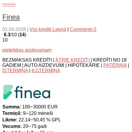
>>>>>
Finea
01.04.2026
|
Visi kredīti Latvijā
|
Comments 0
6.3
/10 (
14
)
10
pieteikties aizdevumam
BEZMAKSAS KREDĪTI |
ĀTRIE KREDĪTI
| KREDĪTI NO 18
GADIEM | AUTO AIZDEVUMI | HIPOTEKĀRIE |
PATĒRIŅA
|
ĪSTERMIŅA
|
ILGTERMIŅA
Summa:
100౼30000 EUR
Termiņš:
9౼120 mēneši
Likme:
22.14౼50.45 % GPL
Vecums:
20౼75 gadi