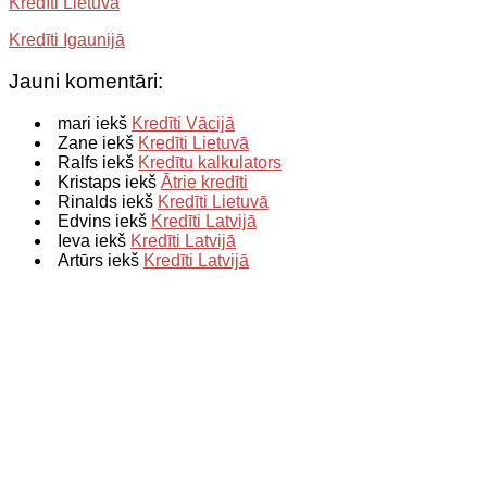
Kredīti Lietuvā
Kredīti Igaunijā
Jauni komentāri:
mari iekš
Kredīti Vācijā
Zane iekš
Kredīti Lietuvā
Ralfs iekš
Kredītu kalkulators
Kristaps iekš
Ātrie kredīti
Rinalds iekš
Kredīti Lietuvā
Edvins iekš
Kredīti Latvijā
Ieva iekš
Kredīti Latvijā
Artūrs iekš
Kredīti Latvijā