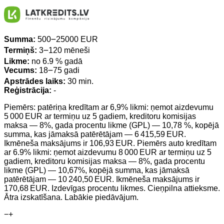
Summa:
500౼25000 EUR
Termiņš:
3౼120 mēneši
Likme:
no 6.9 % gadā
Vecums:
18౼75 gadi
Apstrādes laiks:
30 min.
Reģistrācija:
-
Piemērs: patēriņa kredītam ar 6,9% likmi: ņemot aizdevumu
5 000 EUR ar termiņu uz 5 gadiem, kreditoru komisijas
maksa — 8%, gada procentu likme (GPL) — 10,78 %, kopējā
summa, kas jāmaksā patērētājam — 6 415,59 EUR.
Ikmēneša maksājums ir 106,93 EUR. Piemērs auto kredītam
ar 6.9% likmi: ņemot aizdevumu 8 000 EUR ar termiņu uz 5
gadiem, kreditoru komisijas maksa — 8%, gada procentu
likme (GPL) — 10,67%, kopējā summa, kas jāmaksā
patērētājam — 10 240,50 EUR. Ikmēneša maksājums ir
170,68 EUR. Izdevīgas procentu likmes. Cieņpilna attieksme.
Ātra izskatīšana. Labākie piedāvājum.
−
+