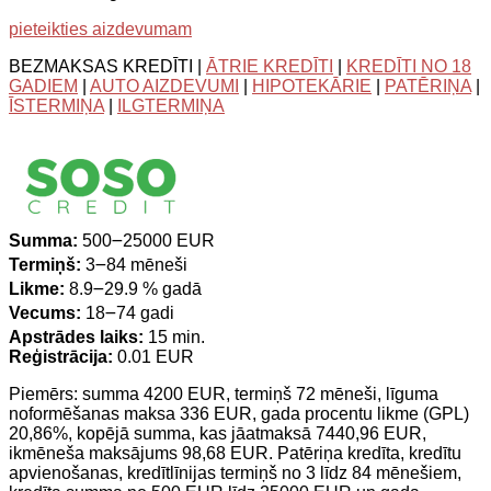
pieteikties aizdevumam
BEZMAKSAS KREDĪTI |
ĀTRIE KREDĪTI
|
KREDĪTI NO 18
GADIEM
|
AUTO AIZDEVUMI
|
HIPOTEKĀRIE
|
PATĒRIŅA
|
ĪSTERMIŅA
|
ILGTERMIŅA
Summa:
500౼25000 EUR
Termiņš:
3౼84 mēneši
Likme:
8.9౼29.9 % gadā
Vecums:
18౼74 gadi
Apstrādes laiks:
15 min.
Reģistrācija:
0.01 EUR
Piemērs: summa 4200 EUR, termiņš 72 mēneši, līguma
noformēšanas maksa 336 EUR, gada procentu likme (GPL)
20,86%, kopējā summa, kas jāatmaksā 7440,96 EUR,
ikmēneša maksājums 98,68 EUR. Patēriņa kredīta, kredītu
apvienošanas, kredītlīnijas termiņš no 3 līdz 84 mēnešiem,