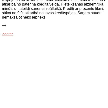
atkarībā no patēriņa kredīta veida. Pieteikšanās aizņem tikai
minūti, un atbildi saņemsi reāllaikā. Kredīti ar procentu likmi,
sākot no 9,9, atkarībā no tavas kredītspējas. Saņem naudu,
nemaksājot neko iepriekš.
−
+
>>>>>