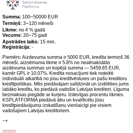
Summa:
100౼50000 EUR
Termiņš:
3౼120 mēneši
Likme:
no 4 % gadā
Vecums:
20౼75 gadi
Apstrādes laiks:
15 min.
Reģistrācija:
-
Piemērs: Aizdevuma summa ir 5000 EUR, kredīta termiņš 36
mēneši, aizņēmuma likme ir 5.8% no neatmaksātās
aizdevuma summas un kopējā summa — 5459.65 EUR,
kamēr GPL ir 10.07%. Kredīta nosacījumi tiek noteikti
individuāli atkarībā no jūsu kredītvēstures un pašu kreditoru
kredītpolitikas. Mēs piedāvājam salīdzināt un izvēlēties jums
labāko kredītu, ko piedāvā vadošie Latvijas kreditori. Līguma
bezmaksas piegāde ar kurjeru. Izdevīgas procentu likmes.
KSPLATFORMA piedāvā ātru un kvalificētu jūsu
kredītpiedāvājuma izskatīšanu vienlaicīgi pie visiem
vadošajiem Latvijas kreditoriem.
−
+
>>>>>