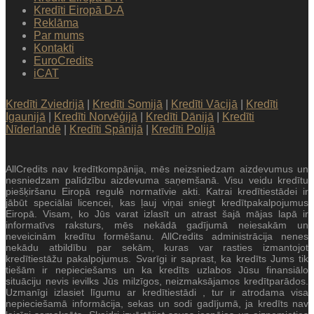
Kredīti Eiropā D-A
Reklāma
Par mums
Kontakti
EuroCredits
iCAT
Kredīti Zviedrijā
|
Kredīti Somijā
|
Kredīti Vācijā
|
Kredīti
Igaunijā
|
Kredīti Norvēģijā
|
Kredīti Dānijā
|
Kredīti
Nīderlandē
|
Kredīti Spānijā
|
Kredīti Polijā
AllCredits nav kredītkompānija, mēs neizsniedzam aizdevumus un
nesniedzam palīdzību aizdevuma saņemšanā. Visu veidu kredītu
piešķiršanu Eiropā regulē normatīvie akti. Katrai kredītiestādei ir
jābūt speciālai licencei, kas ļauj viņai sniegt kredītpakalpojumus
Eiropā. Visam, ko Jūs varat izlasīt un atrast šajā mājas lapā ir
informatīvs raksturs, mēs nekādā gadījumā neiesakām un
neveicinām kredītu formēšanu. AllCredits administrācija nenes
nekādu atbildību par sekām, kuras var rasties izmantojot
kredītiestāžu pakalpojumus. Svarīgi ir saprast, ka kredīts Jums tik
tiešām ir nepieciešams un ka kredīts uzlabos Jūsu finansiālo
situāciju nevis ievilks Jūs milzīgos, neizmaksājamos kredītparādos.
Uzmanīgi izlasiet līgumu ar kredītiestādi , tur ir atrodama visa
nepieciešamā informācija, sekas un sodi gadījumā, ja kredīts nav