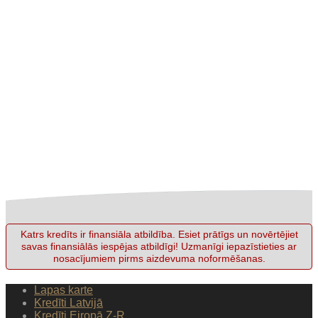
Katrs kredīts ir finansiāla atbildība. Esiet prātīgs un novērtējiet
savas finansiālās iespējas atbildīgi! Uzmanīgi iepazīstieties ar
nosacījumiem pirms aizdevuma noformēšanas.
Lapas karte
Kredīti Latvijā
Kredīti Eiropā Z-R