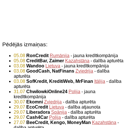
Pēdējās izmaiņas:
05.08
RonCredit
Rumānija
- jauna kredītkompānija
05.08
CreditBar, Zaimer
Kazahstāna
- dalība apturēta
03.08
Wandoo
Lietuva
- jauna kredītkompānija
03.08
GoodCash, NatFinans
Zviedrija
- dalība
apturēta
03.08
SofKredit, KreditiWeb, MrFinan
Itālija
- dalība
apturēta
31.07
ChwilowkiOnline24
Polija
- jauna
kredītkompānija
30.07
Ekomni
Zviedrija
- dalība apturēta
29.07
EcoCredit
Lietuva
- dalība atjaunota
29.07
Liberadora
Spānija
- dalība apturēta
29.07
Cash4Car
Polija
- dalība apturēta
27.07
BeeCredit, Kengo, MoneyMan
Kazahstāna
-
dalība apturēta