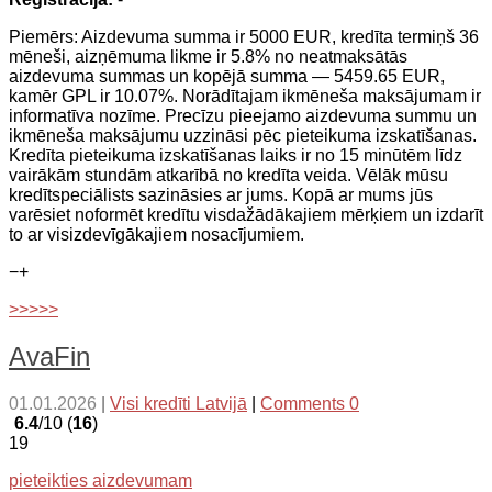
Piemērs: Aizdevuma summa ir 5000 EUR, kredīta termiņš 36
mēneši, aizņēmuma likme ir 5.8% no neatmaksātās
aizdevuma summas un kopējā summa — 5459.65 EUR,
kamēr GPL ir 10.07%. Norādītajam ikmēneša maksājumam ir
informatīva nozīme. Precīzu pieejamo aizdevuma summu un
ikmēneša maksājumu uzzināsi pēc pieteikuma izskatīšanas.
Kredīta pieteikuma izskatīšanas laiks ir no 15 minūtēm līdz
vairākām stundām atkarībā no kredīta veida. Vēlāk mūsu
kredītspeciālists sazināsies ar jums. Kopā ar mums jūs
varēsiet noformēt kredītu visdažādākajiem mērķiem un izdarīt
to ar visizdevīgākajiem nosacījumiem.
−
+
>>>>>
AvaFin
01.01.2026
|
Visi kredīti Latvijā
|
Comments 0
6.4
/10 (
16
)
19
pieteikties aizdevumam