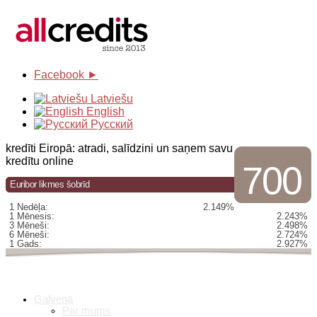
Facebook ►
Latviešu
English
Русский
kredīti Eiropā: atradi, salīdzini un saņem savu
kredītu online
700
Euribor likmes šobrīd
1 Nedēļa:
2.149%
1 Mēnesis:
2.243%
3 Mēneši:
2.498%
6 Mēneši:
2.724%
1 Gads:
2.927%
Galvenā
Par mums