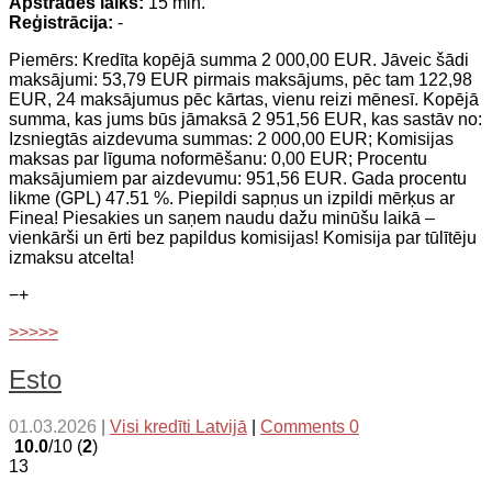
Apstrādes laiks:
15 min.
Reģistrācija:
-
Piemērs: Kredīta kopējā summa 2 000,00 EUR. Jāveic šādi
maksājumi: 53,79 EUR pirmais maksājums, pēc tam 122,98
EUR, 24 maksājumus pēc kārtas, vienu reizi mēnesī. Kopējā
summa, kas jums būs jāmaksā 2 951,56 EUR, kas sastāv no:
Izsniegtās aizdevuma summas: 2 000,00 EUR; Komisijas
maksas par līguma noformēšanu: 0,00 EUR; Procentu
maksājumiem par aizdevumu: 951,56 EUR. Gada procentu
likme (GPL) 47.51 %. Piepildi sapņus un izpildi mērķus ar
Finea! Piesakies un saņem naudu dažu minūšu laikā –
vienkārši un ērti bez papildus komisijas! Komisija par tūlītēju
izmaksu atcelta!
−
+
>>>>>
Esto
01.03.2026
|
Visi kredīti Latvijā
|
Comments 0
10.0
/10 (
2
)
13