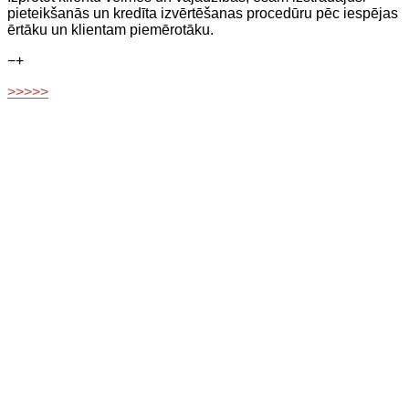
pieteikšanās un kredīta izvērtēšanas procedūru pēc iespējas
ērtāku un klientam piemērotāku.
−
+
>>>>>