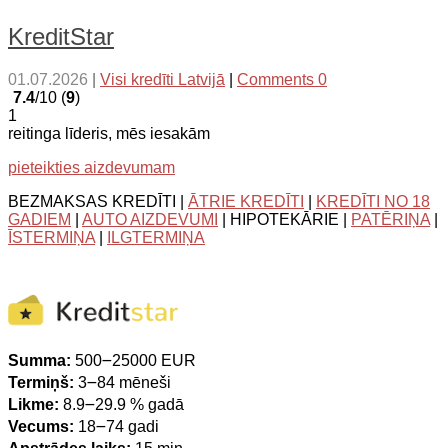
KreditStar
01.07.2026
|
Visi kredīti Latvijā
|
Comments 0
7.4
/10 (
9
)
1
reitinga līderis, mēs iesakām
pieteikties aizdevumam
BEZMAKSAS KREDĪTI |
ĀTRIE KREDĪTI
|
KREDĪTI NO 18
GADIEM
|
AUTO AIZDEVUMI
| HIPOTEKĀRIE |
PATĒRIŅA
|
ĪSTERMIŅA
|
ILGTERMIŅA
Summa:
500౼25000 EUR
Termiņš:
3౼84 mēneši
Likme:
8.9౼29.9 % gadā
Vecums:
18౼74 gadi