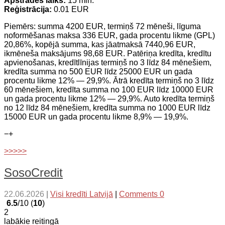
Apstrādes laiks:
15 min.
Reģistrācija:
0.01 EUR
Piemērs: summa 4200 EUR, termiņš 72 mēneši, līguma
noformēšanas maksa 336 EUR, gada procentu likme (GPL)
20,86%, kopējā summa, kas jāatmaksā 7440,96 EUR,
ikmēneša maksājums 98,68 EUR. Patēriņa kredīta, kredītu
apvienošanas, kredītlīnijas termiņš no 3 līdz 84 mēnešiem,
kredīta summa no 500 EUR līdz 25000 EUR un gada
procentu likme 12% — 29,9%. Ātrā kredīta termiņš no 3 līdz
60 mēnešiem, kredīta summa no 100 EUR līdz 10000 EUR
un gada procentu likme 12% — 29,9%. Auto kredīta termiņš
no 12 līdz 84 mēnešiem, kredīta summa no 1000 EUR līdz
15000 EUR un gada procentu likme 8,9% — 19,9%.
−
+
>>>>>
SosoCredit
22.06.2026
|
Visi kredīti Latvijā
|
Comments 0
6.5
/10 (
10
)
2
labākie reitingā