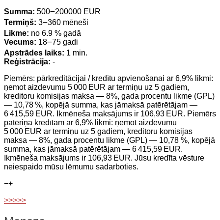
Summa:
500౼200000 EUR
Termiņš:
3౼360 mēneši
Likme:
no 6.9 % gadā
Vecums:
18౼75 gadi
Apstrādes laiks:
1 min.
Reģistrācija:
-
Piemērs: pārkreditācijai / kredītu apvienošanai ar 6,9% likmi:
ņemot aizdevumu 5 000 EUR ar termiņu uz 5 gadiem,
kreditoru komisijas maksa — 8%, gada procentu likme (GPL)
— 10,78 %, kopējā summa, kas jāmaksā patērētājam —
6 415,59 EUR. Ikmēneša maksājums ir 106,93 EUR. Piemērs
patēriņa kredītam ar 6,9% likmi: ņemot aizdevumu
5 000 EUR ar termiņu uz 5 gadiem, kreditoru komisijas
maksa — 8%, gada procentu likme (GPL) — 10,78 %, kopējā
summa, kas jāmaksā patērētājam — 6 415,59 EUR.
Ikmēneša maksājums ir 106,93 EUR. Jūsu kredīta vēsture
neiespaido mūsu lēmumu sadarboties.
−
+
>>>>>