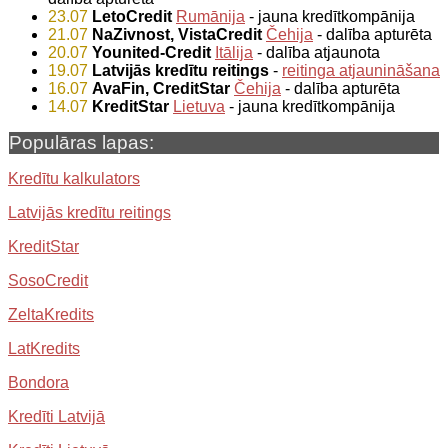
23.07
LetoCredit
Rumānija
- jauna kredītkompānija
21.07
NaZivnost, VistaCredit
Čehija
- dalība apturēta
20.07
Younited-Credit
Itālija
- dalība atjaunota
19.07
Latvijās kredītu reitings
-
reitinga atjaunināšana
16.07
AvaFin, CreditStar
Čehija
- dalība apturēta
14.07
KreditStar
Lietuva
- jauna kredītkompānija
Populāras lapas:
Kredītu kalkulators
Latvijās kredītu reitings
KreditStar
SosoCredit
ZeltaKredits
LatKredits
Bondora
Kredīti Latvijā