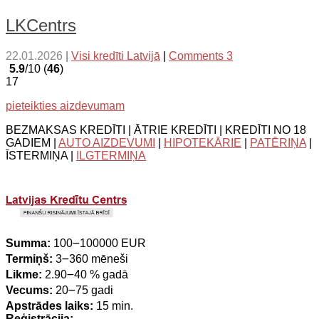
LKCentrs
22.01.2026
|
Visi kredīti Latvijā
|
Comments 3
5.9
/10 (
46
)
17
pieteikties aizdevumam
BEZMAKSAS KREDĪTI | ĀTRIE KREDĪTI | KREDĪTI NO 18
GADIEM |
AUTO AIZDEVUMI
|
HIPOTEKĀRIE
|
PATĒRIŅA
|
ĪSTERMIŅA |
ILGTERMIŅA
Summa:
100౼100000 EUR
Termiņš:
3౼360 mēneši
Likme:
2.90౼40 % gadā
Vecums:
20౼75 gadi
Apstrādes laiks:
15 min.
Reģistrācija:
-