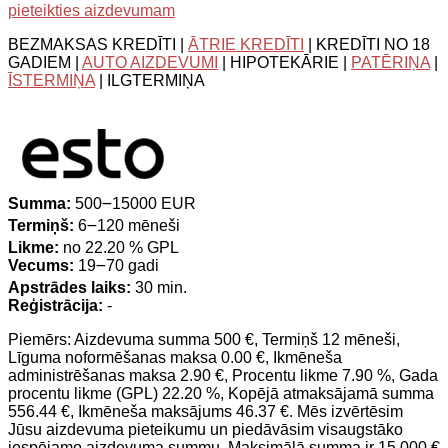
pieteikties aizdevumam
BEZMAKSAS KREDĪTI |
ĀTRIE KREDĪTI
| KREDĪTI NO 18
GADIEM |
AUTO AIZDEVUMI
| HIPOTEKĀRIE |
PATĒRIŅA
|
ĪSTERMIŅA
| ILGTERMIŅA
Summa:
500౼15000 EUR
Termiņš:
6౼120 mēneši
Likme:
no 22.20 % GPL
Vecums:
19౼70 gadi
Apstrādes laiks:
30 min.
Reģistrācija:
-
Piemērs: Aizdevuma summa 500 €, Termiņš 12 mēneši,
Līguma noformēšanas maksa 0.00 €, Ikmēneša
administrēšanas maksa 2.90 €, Procentu likme 7.90 %, Gada
procentu likme (GPL) 22.20 %, Kopējā atmaksājamā summa
556.44 €, Ikmēneša maksājums 46.37 €. Mēs izvērtēsim
Jūsu aizdevuma pieteikumu un piedāvāsim visaugstāko
iespējamo aizdevuma summu. Maksimālā summa ir 15 000 €