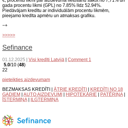
€, procentu likmi par aizdevuma lietošanu sākot no 7,71% un
gada procentu likmi (GPL) no 7.85% līdz 52.94%.
Piedāvājam kredītu ar individuālām procentu likmēm,
pieejamo kredīta apmēru un atmaksas grafiku.
−
+
>>>>>
Sefinance
01.12.2025
|
Visi kredīti Latvijā
|
Comment 1
5.0
/10 (
48
)
22
pieteikties aizdevumam
BEZMAKSAS KREDĪTI |
ĀTRIE KREDĪTI
|
KREDĪTI NO 18
GADIEM
|
AUTO AIZDEVUMI
|
HIPOTEKĀRIE
|
PATĒRIŅA
|
ĪSTERMIŅA
|
ILGTERMIŅA