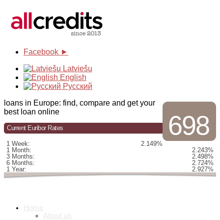
Facebook ►
Latviešu
English
Русский
loans in Europe: find, compare and get your
best loan online
698
Current Euribor Rates
1 Week:
2.149%
1 Month:
2.243%
3 Months:
2.498%
6 Months:
2.724%
1 Year:
2.927%
Home
About us