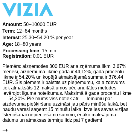
Amount:
50౼10000 EUR
Term:
12౼84 months
Interest:
25.30౼54.20 % per year
Age:
18౼80 years
Processing time:
15 min.
Registration:
0.01 EUR
Piemērs: aizņemoties 300 EUR ar aizņēmuma likmi 3,67%
mēnesī, aizņēmuma likme gadā ir 44,12%, gada procentu
likme ir 54,20% un kopējā atmaksājamā summa ir 376,44
EUR. Šis piemērs ir balstīts uz pieņēmumu, ka aizdevums
tiek atmaksāts 12 maksājumos pēc anuitātes metodes,
ievērojot līguma noteikumus. Maksimālā gada procentu likme
— 54,20%. Pie mums viss notiek ātri — lēmumu par
aizdevuma piešķiršanu uzzināsi jau pāris minūšu laikā, bet
naudu varēsi saņemt 15 minūšu laikā. Izvēlies savas vīzijas
īstenošanai nepieciešamo summu, ērtāko maksājuma
datumu un atmaksas termiņu līdz pat 7 gadiem!
−
+