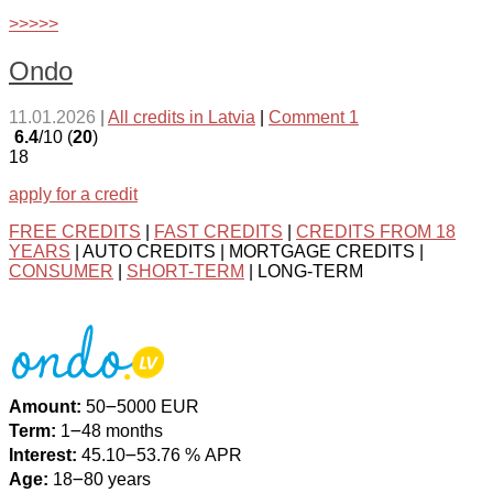
>>>>>
Ondo
11.01.2026
|
All credits in Latvia
|
Comment 1
6.4
/10 (
20
)
18
apply for a credit
FREE CREDITS
|
FAST CREDITS
|
CREDITS FROM 18
YEARS
| AUTO CREDITS | MORTGAGE CREDITS |
CONSUMER
|
SHORT-TERM
| LONG-TERM
Amount:
50౼5000 EUR
Term:
1౼48 months
Interest:
45.10౼53.76 % APR
Age:
18౼80 years