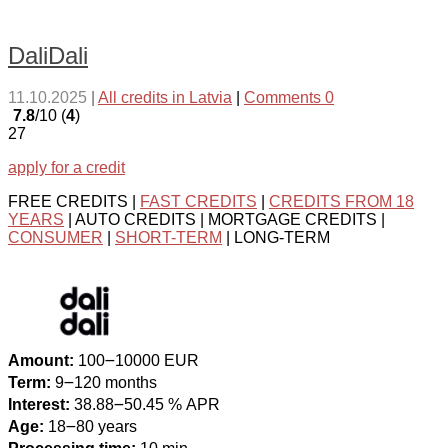
DaliDali
11.10.2025
|
All credits in Latvia
|
Comments 0
7.8
/10 (
4
)
27
apply for a credit
FREE CREDITS |
FAST CREDITS
|
CREDITS FROM 18
YEARS
| AUTO CREDITS | MORTGAGE CREDITS |
CONSUMER
|
SHORT-TERM
| LONG-TERM
Amount:
100౼10000 EUR
Term:
9౼120 months
Interest:
38.88౼50.45 % APR
Age:
18౼80 years