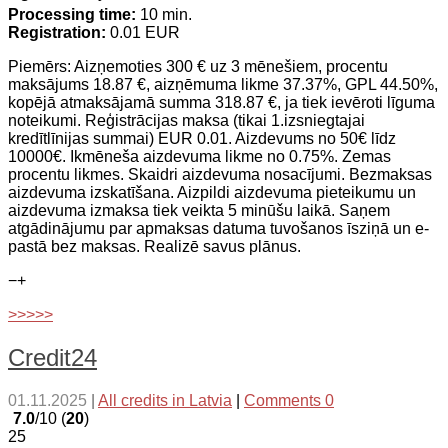
Processing time:
10 min.
Registration:
0.01 EUR
Piemērs: Aizņemoties 300 € uz 3 mēnešiem, procentu
maksājums 18.87 €, aizņēmuma likme 37.37%, GPL 44.50%,
kopējā atmaksājamā summa 318.87 €, ja tiek ievēroti līguma
noteikumi. Reģistrācijas maksa (tikai 1.izsniegtajai
kredītlīnijas summai) EUR 0.01. Aizdevums no 50€ līdz
10000€. Ikmēneša aizdevuma likme no 0.75%. Zemas
procentu likmes. Skaidri aizdevuma nosacījumi. Bezmaksas
aizdevuma izskatīšana. Aizpildi aizdevuma pieteikumu un
aizdevuma izmaksa tiek veikta 5 minūšu laikā. Saņem
atgādinājumu par apmaksas datuma tuvošanos īsziņā un e-
pastā bez maksas. Realizē savus plānus.
−
+
>>>>>
Credit24
01.11.2025
|
All credits in Latvia
|
Comments 0
7.0
/10 (
20
)
25