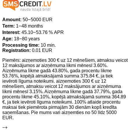
Amount:
50౼5000 EUR
Term:
1౼48 months
Interest:
45.10౼53.76 % APR
Age:
18౼80 years
Processing time:
10 min.
Registration:
0.01 EUR
Piemērs: aizņemoties 300 € uz 12 mēnešiem, atmaksu veicot
12 maksājumos ar aizņēmuma likmi mēnesī 3.60%.
Aizņēmuma likme gadā 43.80%, gada procentu likme
53.76%, kopējā atmaksājamā summa 375.84 €, ja tiek
ievēroti līguma noteikumi. aizņemoties 300 € uz 12
mēnešiem, atmaksu veicot 12 maksājumos ar aizņēmuma
likmi mēnesī 3.15%. Aizņēmuma likme gadā 37.79%, gada
procentu likme 45.10%, kopējā atmaksājamā summa 364.89
€, ja tiek ievēroti līguma noteikumi. 100% atlaide procentu
maksai tiek piemērota pirmajām 30 dienām kopš kredīta
saņemšanas. Pie mums vari aizņemties no 50 līdz 5000
EUR.
−
+