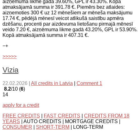
aizņēmuma likme gadā 39.60%, GPL ir 43.30%. Kopā
atmaksājamā summa ir 391.78 €. Piemērs bez atlaides:
aizņemoties 300 € uz 12 mēnešiem ar mēneša maksājumu
17.74 €, pēdējā mēnesī veicot atlikušā saistību apmēra
dzēšanu, procenti par aizdevuma lietošanu pirmajā mēnesī
veido 7.20 €, aizņēmuma likme gadā 43.20%, GPL ir 53.90%.
Kopā atmaksājamā summa ir 407.31 €.
−
+
>>>>>
Vizia
22.02.2026
|
All credits in Latvia
|
Comment 1
8.2
/10 (
6
)
14
apply for a credit
FREE CREDITS
|
FAST CREDITS
|
CREDITS FROM 18
YEARS
| AUTO CREDITS | MORTGAGE CREDITS |
CONSUMER
|
SHORT-TERM
| LONG-TERM