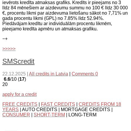
ievērots kredīta atmaksas grafiks. Kredīts ir pieejams no 3
līdz 84 mēnešiem ar aizdevumu summu no 100 € līdz 30 000
€, procentu likmi par aizdevuma lietošanu sākot no 7,71% un
gada procentu likmi (GPL) no 7.85% līdz 52.94%.
Piedāvājam kredītu ar individuālām procentu likmēm,
pieejamo kredīta apmēru un atmaksas grafiku.
−
+
>>>>>
SMScredit
22.12.2025
|
All credits in Latvia
|
Comments 0
6.6
/10 (
17
)
20
apply for a credit
FREE CREDITS
|
FAST CREDITS
|
CREDITS FROM 18
YEARS
| AUTO CREDITS | MORTGAGE CREDITS |
CONSUMER
|
SHORT-TERM
| LONG-TERM