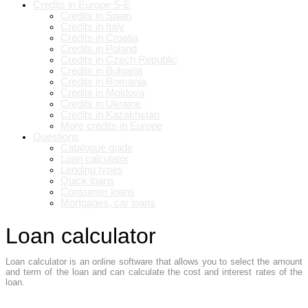
Credits in Europe S-E
Credits in Spain
Credits in Italy
Credits in Croatia
Credits in Poland
Credits in Czech Republic
Credits in Bulgaria
Credits in Romania
Credits in Moldova
Credits in Ukraine
Credits in Kazakhstan
More credits in Europe
Questions
Catalogue guide
Loan calculator
Lending types
Quick loans
Consumer loans
Mortgages, car loans
Loan calculator
Loan calculator is an online software that allows you to select the amount
and term of the loan and can calculate the cost and interest rates of the
loan.