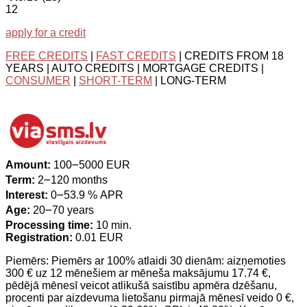
12
apply for a credit
FREE CREDITS
|
FAST CREDITS
| CREDITS FROM 18
YEARS | AUTO CREDITS | MORTGAGE CREDITS |
CONSUMER
|
SHORT-TERM
| LONG-TERM
Amount:
100౼5000 EUR
Term:
2౼120 months
Interest:
0౼53.9 % APR
Age:
20౼70 years
Processing time:
10 min.
Registration:
0.01 EUR
Piemērs: Piemērs ar 100% atlaidi 30 dienām: aizņemoties
300 € uz 12 mēnešiem ar mēneša maksājumu 17.74 €,
pēdējā mēnesī veicot atlikušā saistību apmēra dzēšanu,
procenti par aizdevuma lietošanu pirmajā mēnesī veido 0 €,