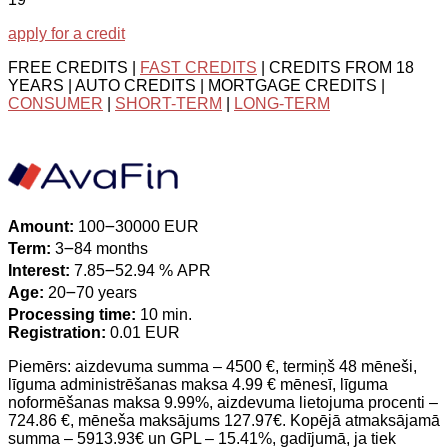
apply for a credit
FREE CREDITS |
FAST CREDITS
| CREDITS FROM 18
YEARS | AUTO CREDITS | MORTGAGE CREDITS |
CONSUMER
|
SHORT-TERM
|
LONG-TERM
Amount:
100౼30000 EUR
Term:
3౼84 months
Interest:
7.85౼52.94 % APR
Age:
20౼70 years
Processing time:
10 min.
Registration:
0.01 EUR
Piemērs: aizdevuma summa – 4500 €, termiņš 48 mēneši,
līguma administrēšanas maksa 4.99 € mēnesī, līguma
noformēšanas maksa 9.99%, aizdevuma lietojuma procenti –
724.86 €, mēneša maksājums 127.97€. Kopējā atmaksājamā
summa – 5913.93€ un GPL – 15.41%, gadījumā, ja tiek