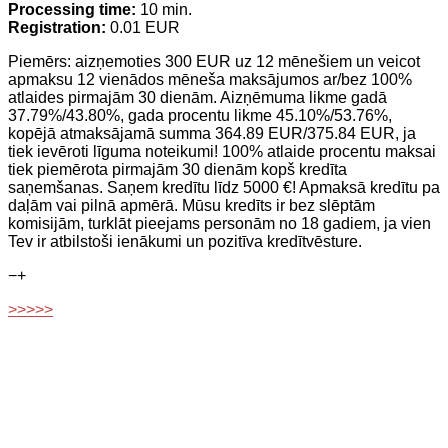
Processing time:
10 min.
Registration:
0.01 EUR
Piemērs: aizņemoties 300 EUR uz 12 mēnešiem un veicot
apmaksu 12 vienādos mēneša maksājumos ar/bez 100%
atlaides pirmajām 30 dienām. Aizņēmuma likme gadā
37.79%/43.80%, gada procentu likme 45.10%/53.76%,
kopējā atmaksājamā summa 364.89 EUR/375.84 EUR, ja
tiek ievēroti līguma noteikumi! 100% atlaide procentu maksai
tiek piemērota pirmajām 30 dienām kopš kredīta
saņemšanas. Saņem kredītu līdz 5000 €! Apmaksā kredītu pa
daļām vai pilnā apmērā. Mūsu kredīts ir bez slēptām
komisijām, turklāt pieejams personām no 18 gadiem, ja vien
Tev ir atbilstoši ienākumi un pozitīva kredītvēsture.
−
+
>>>>>