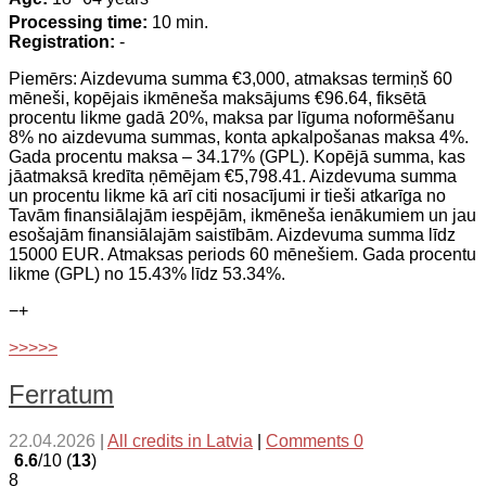
Processing time:
10 min.
Registration:
-
Piemērs: Aizdevuma summa €3,000, atmaksas termiņš 60
mēneši, kopējais ikmēneša maksājums €96.64, fiksētā
procentu likme gadā 20%, maksa par līguma noformēšanu
8% no aizdevuma summas, konta apkalpošanas maksa 4%.
Gada procentu maksa – 34.17% (GPL). Kopējā summa, kas
jāatmaksā kredīta ņēmējam €5,798.41. Aizdevuma summa
un procentu likme kā arī citi nosacījumi ir tieši atkarīga no
Tavām finansiālajām iespējām, ikmēneša ienākumiem un jau
esošajām finansiālajām saistībām. Aizdevuma summa līdz
15000 EUR. Atmaksas periods 60 mēnešiem. Gada procentu
likme (GPL) no 15.43% līdz 53.34%.
−
+
>>>>>
Ferratum
22.04.2026
|
All credits in Latvia
|
Comments 0
6.6
/10 (
13
)
8