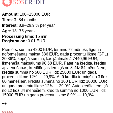
Amount:
100౼25000 EUR
Term:
3౼84 months
Interest:
8.9౼29.9 % per year
Age:
18౼75 years
Processing time:
15 min.
Registration:
0.01 EUR
Piemērs: summa 4200 EUR, termiņš 72 mēneši, līguma
noformēšanas maksa 336 EUR, gada procentu likme (GPL)
20,86%, kopējā summa, kas jāatmaksā 7440,96 EUR,
ikmēneša maksājums 98,68 EUR. Patēriņa kredīta, kredītu
apvienošanas, kredītlīnijas termiņš no 3 līdz 84 mēnešiem,
kredīta summa no 500 EUR līdz 25000 EUR un gada
procentu likme 12% — 29,9%. Ātrā kredīta termiņš no 3 līdz
60 mēnešiem, kredīta summa no 100 EUR līdz 10000 EUR
un gada procentu likme 12% — 29,9%. Auto kredīta termiņš
no 12 līdz 84 mēnešiem, kredīta summa no 1000 EUR līdz
15000 EUR un gada procentu likme 8,9% — 19,9%.
−
+
>>>>>