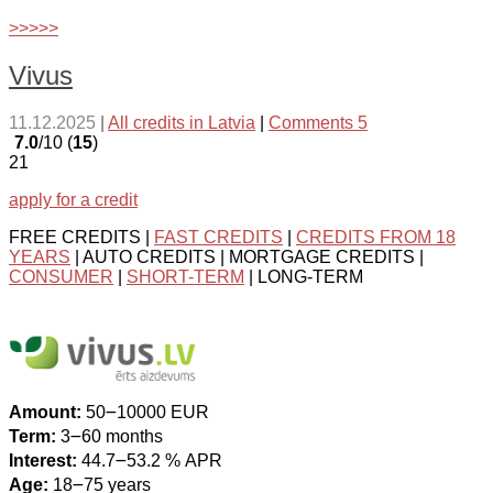
>>>>>
Vivus
11.12.2025
|
All credits in Latvia
|
Comments 5
7.0
/10 (
15
)
21
apply for a credit
FREE CREDITS |
FAST CREDITS
|
CREDITS FROM 18
YEARS
| AUTO CREDITS | MORTGAGE CREDITS |
CONSUMER
|
SHORT-TERM
| LONG-TERM
Amount:
50౼10000 EUR
Term:
3౼60 months
Interest:
44.7౼53.2 % APR
Age:
18౼75 years