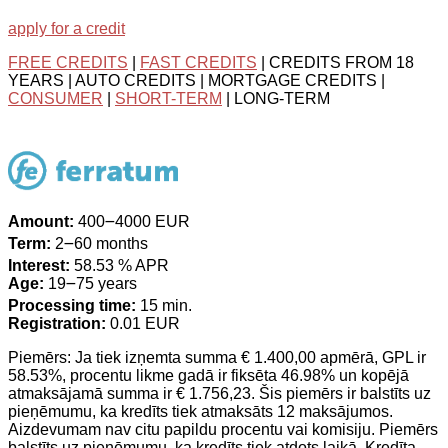
apply for a credit
FREE CREDITS
|
FAST CREDITS
| CREDITS FROM 18
YEARS | AUTO CREDITS | MORTGAGE CREDITS |
CONSUMER
|
SHORT-TERM
| LONG-TERM
Amount:
400౼4000 EUR
Term:
2౼60 months
Interest:
58.53 % APR
Age:
19౼75 years
Processing time:
15 min.
Registration:
0.01 EUR
Piemērs: Ja tiek izņemta summa € 1.400,00 apmērā, GPL ir
58.53%, procentu likme gadā ir fiksēta 46.98% un kopējā
atmaksājamā summa ir € 1.756,23. Šis piemērs ir balstīts uz
pieņēmumu, ka kredīts tiek atmaksāts 12 maksājumos.
Aizdevumam nav citu papildu procentu vai komisiju. Piemērs
balstīts uz pieņēmumu, ka kredīts tiek atdots laikā. Kredīta