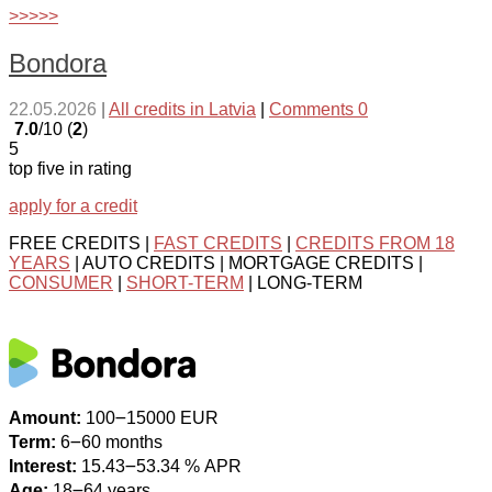
>>>>>
Bondora
22.05.2026
|
All credits in Latvia
|
Comments 0
7.0
/10 (
2
)
5
top five in rating
apply for a credit
FREE CREDITS |
FAST CREDITS
|
CREDITS FROM 18
YEARS
| AUTO CREDITS | MORTGAGE CREDITS |
CONSUMER
|
SHORT-TERM
| LONG-TERM
Amount:
100౼15000 EUR
Term:
6౼60 months
Interest:
15.43౼53.34 % APR
Age:
18౼64 years