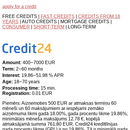
apply for a credit
FREE CREDITS |
FAST CREDITS
|
CREDITS FROM 18
YEARS
| AUTO CREDITS | MORTGAGE CREDITS |
CONSUMER
|
SHORT-TERM
| LONG-TERM
Amount:
400౼7000 EUR
Term:
2౼60 months
Interest:
19.86౼51.98 % APR
Age:
18౼70 years
Processing time:
15 min.
Registration:
0.01 EUR
Piemērs: Aizņemoties 500 EUR ar atmaksas termiņu 60
mēneši un 60 maksājumiem ar iespējami zemāko
aizņēmuma likmi gadā 18.00%, gada procentu likme 19.86%,
minimālais mēneša maksājums 12.78 €, kopējā
atmaksājamā summa 761.80 EUR. Credit24 kredītlīnijas
gada procentu likme (GPL) ir no 19.86%. Tā ir minimālā gada