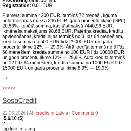
Processing time:
15 min.
Registration:
0.01 EUR
Piemērs: summa 4200 EUR, termiņš 72 mēneši, līguma
noformēšanas maksa 336 EUR, gada procentu likme (GPL)
20,86%, kopējā summa, kas jāatmaksā 7440,96 EUR,
ikmēneša maksājums 98,68 EUR. Patēriņa kredīta, kredītu
apvienošanas, kredītlīnijas termiņš no 3 līdz 84 mēnešiem,
kredīta summa no 500 EUR līdz 25000 EUR un gada
procentu likme 12% — 29,9%. Ātrā kredīta termiņš no 3 līdz
60 mēnešiem, kredīta summa no 100 EUR līdz 10000 EUR
un gada procentu likme 12% — 29,9%. Auto kredīta termiņš
no 12 līdz 84 mēnešiem, kredīta summa no 1000 EUR līdz
15000 EUR un gada procentu likme 8,9% — 19,9%.
−
+
>>>>>
SosoCredit
22.06.2026
|
All credits in Latvia
|
Comments 0
5.6
/10 (
5
)
2
top five in rating