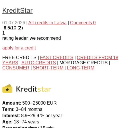
KreditStar
01.07.2026
|
All credits in Latvia
|
Comments 0
8.5
/10 (
2
)
1
rating leader, we recommend
apply for a credit
FREE CREDITS |
FAST CREDITS
|
CREDITS FROM 18
YEARS
|
AUTO CREDITS
| MORTGAGE CREDITS |
CONSUMER
|
SHORT-TERM
|
LONG-TERM
Amount:
500౼25000 EUR
Term:
3౼84 months
Interest:
8.9౼29.9 % per year
Age:
18౼74 years