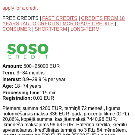
apply for a credit
FREE CREDITS |
FAST CREDITS
|
CREDITS FROM 18
YEARS
|
AUTO CREDITS
|
MORTGAGE CREDITS
|
CONSUMER
|
SHORT-TERM
|
LONG-TERM
Amount:
500౼25000 EUR
Term:
3౼84 months
Interest:
8.9౼29.9 % per year
Age:
18౼74 years
Processing time:
15 min.
Registration:
0.01 EUR
Piemērs: summa 4200 EUR, termiņš 72 mēneši, līguma
noformēšanas maksa 336 EUR, gada procentu likme (GPL)
20,86%, kopējā summa, kas jāatmaksā 7440,96 EUR,
ikmēneša maksājums 98,68 EUR. Patēriņa kredīta, kredītu
apvienošanas, kredītlīnijas termiņš no 3 līdz 84 mēnešiem,