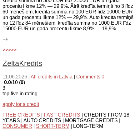
kredīta summa no 500 EUR līdz 25000 EUR un gada
procentu likme 12% — 29,9%. Ātrā kredīta termiņš no 3 līdz
60 mēnešiem, kredīta summa no 100 EUR līdz 10000 EUR
un gada procentu likme 12% — 29,9%. Auto kredīta termiņš
no 12 līdz 84 mēnešiem, kredīta summa no 1000 EUR līdz
15000 EUR un gada procentu likme 8,9% — 19,9%.
−
+
>>>>>
ZeltaKredits
11.06.2026
|
All credits in Latvia
|
Comments 0
0.0
/10 (
0
)
3
top five in rating
apply for a credit
FREE CREDITS
|
FAST CREDITS
| CREDITS FROM 18
YEARS | AUTO CREDITS | MORTGAGE CREDITS |
CONSUMER
|
SHORT-TERM
| LONG-TERM