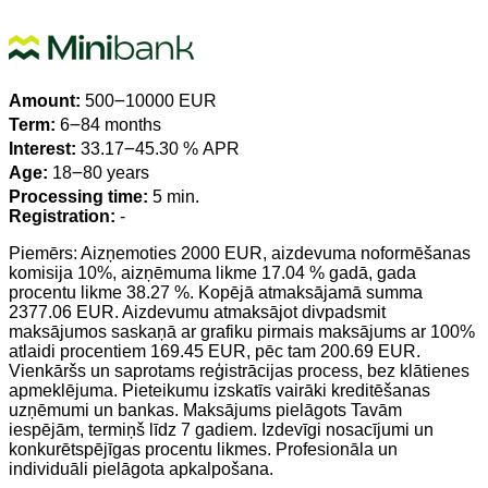
Amount:
500౼10000 EUR
Term:
6౼84 months
Interest:
33.17౼45.30 % APR
Age:
18౼80 years
Processing time:
5 min.
Registration:
-
Piemērs: Aizņemoties 2000 EUR, aizdevuma noformēšanas
komisija 10%, aizņēmuma likme 17.04 % gadā, gada
procentu likme 38.27 %. Kopējā atmaksājamā summa
2377.06 EUR. Aizdevumu atmaksājot divpadsmit
maksājumos saskaņā ar grafiku pirmais maksājums ar 100%
atlaidi procentiem 169.45 EUR, pēc tam 200.69 EUR.
Vienkāršs un saprotams reģistrācijas process, bez klātienes
apmeklējuma. Pieteikumu izskatīs vairāki kreditēšanas
uzņēmumi un bankas. Maksājums pielāgots Tavām
iespējām, termiņš līdz 7 gadiem. Izdevīgi nosacījumi un
konkurētspējīgas procentu likmes. Profesionāla un
individuāli pielāgota apkalpošana.