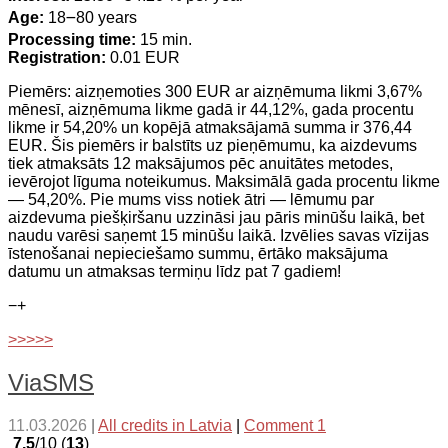
Age:
18౼80 years
Processing time:
15 min.
Registration:
0.01 EUR
Piemērs: aizņemoties 300 EUR ar aizņēmuma likmi 3,67%
mēnesī, aizņēmuma likme gadā ir 44,12%, gada procentu
likme ir 54,20% un kopējā atmaksājamā summa ir 376,44
EUR. Šis piemērs ir balstīts uz pieņēmumu, ka aizdevums
tiek atmaksāts 12 maksājumos pēc anuitātes metodes,
ievērojot līguma noteikumus. Maksimālā gada procentu likme
— 54,20%. Pie mums viss notiek ātri — lēmumu par
aizdevuma piešķiršanu uzzināsi jau pāris minūšu laikā, bet
naudu varēsi saņemt 15 minūšu laikā. Izvēlies savas vīzijas
īstenošanai nepieciešamo summu, ērtāko maksājuma
datumu un atmaksas termiņu līdz pat 7 gadiem!
−
+
>>>>>
ViaSMS
11.03.2026
|
All credits in Latvia
|
Comment 1
7.5
/10 (
13
)