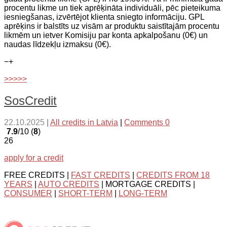
procentu likme un tiek aprēķināta individuāli, pēc pieteikuma
iesniegšanas, izvērtējot klienta sniegto informāciju. GPL
aprēķins ir balstīts uz visām ar produktu saistītajām procentu
likmēm un ietver Komisiju par konta apkalpošanu (0€) un
naudas līdzekļu izmaksu (0€).
−
+
>>>>>
SosCredit
22.10.2025
|
All credits in Latvia
|
Comments 0
7.9
/10 (
8
)
26
apply for a credit
FREE CREDITS |
FAST CREDITS
|
CREDITS FROM 18
YEARS
|
AUTO CREDITS
| MORTGAGE CREDITS |
CONSUMER
|
SHORT-TERM
|
LONG-TERM