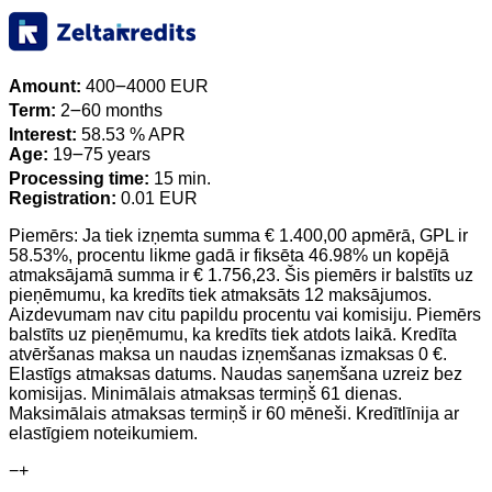
Amount:
400౼4000 EUR
Term:
2౼60 months
Interest:
58.53 % APR
Age:
19౼75 years
Processing time:
15 min.
Registration:
0.01 EUR
Piemērs: Ja tiek izņemta summa € 1.400,00 apmērā, GPL ir
58.53%, procentu likme gadā ir fiksēta 46.98% un kopējā
atmaksājamā summa ir € 1.756,23. Šis piemērs ir balstīts uz
pieņēmumu, ka kredīts tiek atmaksāts 12 maksājumos.
Aizdevumam nav citu papildu procentu vai komisiju. Piemērs
balstīts uz pieņēmumu, ka kredīts tiek atdots laikā. Kredīta
atvēršanas maksa un naudas izņemšanas izmaksas 0 €.
Elastīgs atmaksas datums. Naudas saņemšana uzreiz bez
komisijas. Minimālais atmaksas termiņš 61 dienas.
Maksimālais atmaksas termiņš ir 60 mēneši. Kredītlīnija ar
elastīgiem noteikumiem.
−
+