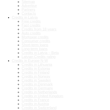
Sitemap
Advertise
Partners
Contacts
Credits in Latvia
Free credits
Fast credits
Credits from 18 years
Auto credits
Mortgage credits
Consumer credits
Short-term loans
Long-term loans
Credits in Latvia – Beta
Latvian Credits rating
Credits in Europe N-W
Credits in Lithuania
Credits in Estonia
Credits in Finland
Credits in Norway
Credits in Sweden
Credits in Denmark
Credits in Germany
Credits in Netherlands
Credits in United Kingdom
Credits in France
Credits in Austria
Credits in Switzerland