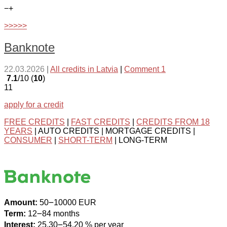
−
+
>>>>>
Banknote
22.03.2026
|
All credits in Latvia
|
Comment 1
7.1
/10 (
10
)
11
apply for a credit
FREE CREDITS
|
FAST CREDITS
|
CREDITS FROM 18
YEARS
| AUTO CREDITS | MORTGAGE CREDITS |
CONSUMER
|
SHORT-TERM
| LONG-TERM
Amount:
50౼10000 EUR
Term:
12౼84 months
Interest:
25.30౼54.20 % per year