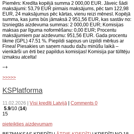
Piemērs: Kredīta kopējā summa 2 000,00 EUR. Jāveic šādi
maksājumi: 53,79 EUR pirmais maksājums, pēc tam 122,98
EUR, 24 maksājumus pēc kārtas, vienu reizi mēnesī. Kopējā
summa, kas jums būs jāmaksā 2 951,56 EUR, kas sastāv no:
Izsniegtās aizdevuma summas: 2 000,00 EUR; Komisijas
maksas par līguma noformēšanu: 0,00 EUR; Procentu
maksājumiem par aizdevumu: 951,56 EUR. Gada procentu
likme (GPL) 47.51 %. Piepildi sapņus un izpildi mērķus ar
Finea! Piesakies un saņem naudu dažu minūšu laikā –
vienkārši un ērti bez papildus komisijas! Komisija par tūlītēju
izmaksu atcelta!
−
+
>>>>>
KSPlatforma
11.02.2026
|
Visi kredīti Latvijā
|
Comments 0
5.9
/10 (
14
)
15
pieteikties aizdevumam