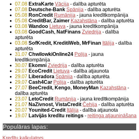
07.08
ExtraKarte
Vācija
- dalība apturēta
07.08
Deutsche-Bank
Spānija
- dalība apturēta
05.08
RonCredit
Rumānija
- jauna kredītkompānija
05.08
CreditBar, Zaimer
Kazahstāna
- dalība apturēta
03.08
Wandoo
Lietuva
- jauna kredītkompānija
03.08
GoodCash, NatFinans
Zviedrija
- dalība
apturēta
03.08
SofKredit, KreditiWeb, MrFinan
Itālija
- dalība
apturēta
31.07
ChwilowkiOnline24
Polija
- jauna
kredītkompānija
30.07
Ekomni
Zviedrija
- dalība apturēta
29.07
EcoCredit
Lietuva
- dalība atjaunota
29.07
Liberadora
Spānija
- dalība apturēta
29.07
Cash4Car
Polija
- dalība apturēta
27.07
BeeCredit, Kengo, MoneyMan
Kazahstāna
-
dalība apturēta
23.07
LetoCredit
Rumānija
- jauna kredītkompānija
21.07
NaZivnost, VistaCredit
Čehija
- dalība apturēta
20.07
Younited-Credit
Itālija
- dalība atjaunota
19.07
Latvijās kredītu reitings
-
reitinga atjaunināšana
Populāras lapas:
Kredītu kalkulators