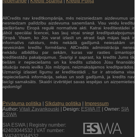
Nīderlandē
|
Kredīti Spānijā
|
Kredīti Polijā
AllCredits nav kredītkompānija, mēs neizsniedzam aizdevumus un
nesniedzam palīdzību aizdevuma saņemšanā. Visu veidu kredītu
piešķiršanu Eiropā regulē normatīvie akti. Katrai kredītiestādei ir
jābūt speciālai licencei, kas ļauj viņai sniegt kredītpakalpojumus
Eiropā. Visam, ko Jūs varat izlasīt un atrast šajā mājas lapā ir
informatīvs raksturs, mēs nekādā gadījumā neiesakām un
neveicinām kredītu formēšanu. AllCredits administrācija nenes
nekādu atbildību par sekām, kuras var rasties izmantojot
kredītiestāžu pakalpojumus. Svarīgi ir saprast, ka kredīts Jums tik
tiešām ir nepieciešams un ka kredīts uzlabos Jūsu finansiālo
situāciju nevis ievilks Jūs milzīgos, neizmaksājamos kredītparādos.
Uzmanīgi izlasiet līgumu ar kredītiestādi , tur ir atrodama visa
nepieciešamā informācija, sekas un sodi gadījumā, ja kredīts nav
laicīgi samaksāts. Skaidri izvērtējiet savas iespējas un aizņemieties
apdomīgi!
Privātuma politika
|
Sīkdatņu politika
|
Impressum
Author:
Vitali Zayankouski
| Design:
ESWA IT
| Owner:
SIA
ESWA
SIA ESWA | Registry number:
42403044532 | VAT number:
LV42403044532