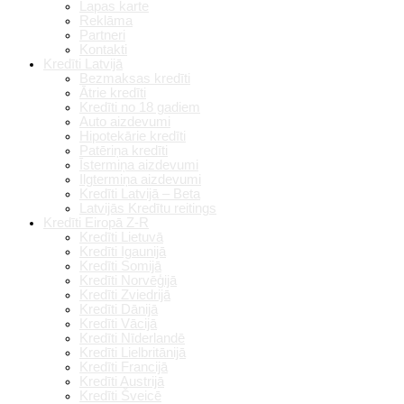
Lapas karte
Reklāma
Partneri
Kontakti
Kredīti Latvijā
Bezmaksas kredīti
Ātrie kredīti
Kredīti no 18 gadiem
Auto aizdevumi
Hipotekārie kredīti
Patēriņa kredīti
Īstermiņa aizdevumi
Ilgtermiņa aizdevumi
Kredīti Latvijā – Beta
Latvijās Kredītu reitings
Kredīti Eiropā Z-R
Kredīti Lietuvā
Kredīti Igaunijā
Kredīti Somijā
Kredīti Norvēģijā
Kredīti Zviedrijā
Kredīti Dānijā
Kredīti Vācijā
Kredīti Nīderlandē
Kredīti Lielbritānijā
Kredīti Francijā
Kredīti Austrijā
Kredīti Šveicē