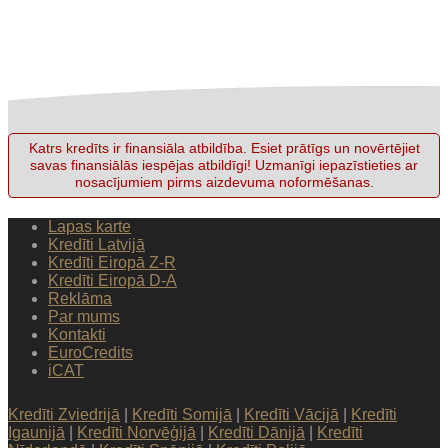
Katrs kredīts ir finansiāla atbildība. Esiet prātīgs un novērtējiet
savas finansiālās iespējas atbildīgi! Uzmanīgi iepazīstieties ar
nosacījumiem pirms aizdevuma noformēšanas.
Lapas karte
Kredīti Latvijā
Kredīti Eiropā Z-R
Kredīti Eiropā D-A
Reklāma
Par mums
Kontakti
EuroCredits
iCAT
Kredīti Zviedrijā
|
Kredīti Somijā
|
Kredīti Vācijā
|
Kredīti
Igaunijā
|
Kredīti Norvēģijā
|
Kredīti Dānijā
|
Kredīti