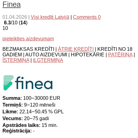
Finea
01.04.2026
|
Visi kredīti Latvijā
|
Comments 0
6.3
/10 (
14
)
10
pieteikties aizdevumam
BEZMAKSAS KREDĪTI |
ĀTRIE KREDĪTI
| KREDĪTI NO 18
GADIEM | AUTO AIZDEVUMI | HIPOTEKĀRIE |
PATĒRIŅA
|
ĪSTERMIŅA
|
ILGTERMIŅA
Summa:
100౼30000 EUR
Termiņš:
9౼120 mēneši
Likme:
22.14౼50.45 % GPL
Vecums:
20౼75 gadi
Apstrādes laiks:
15 min.
Reģistrācija:
-