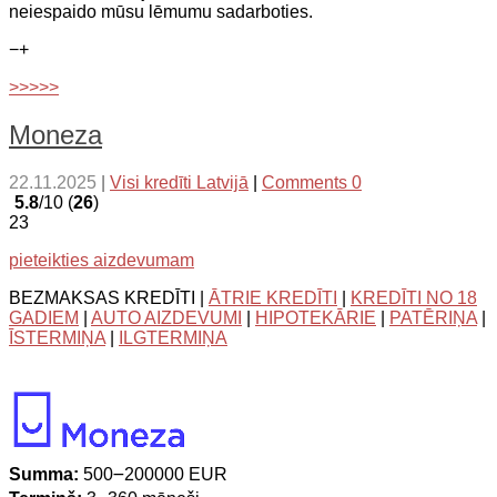
neiespaido mūsu lēmumu sadarboties.
−
+
>>>>>
Moneza
22.11.2025
|
Visi kredīti Latvijā
|
Comments 0
5.8
/10 (
26
)
23
pieteikties aizdevumam
BEZMAKSAS KREDĪTI |
ĀTRIE KREDĪTI
|
KREDĪTI NO 18
GADIEM
|
AUTO AIZDEVUMI
|
HIPOTEKĀRIE
|
PATĒRIŅA
|
ĪSTERMIŅA
|
ILGTERMIŅA
Summa:
500౼200000 EUR