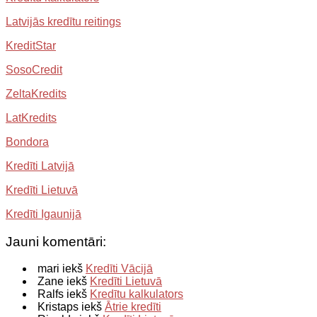
Latvijās kredītu reitings
KreditStar
SosoCredit
ZeltaKredits
LatKredits
Bondora
Kredīti Latvijā
Kredīti Lietuvā
Kredīti Igaunijā
Jauni komentāri:
mari iekš
Kredīti Vācijā
Zane iekš
Kredīti Lietuvā
Ralfs iekš
Kredītu kalkulators
Kristaps iekš
Ātrie kredīti