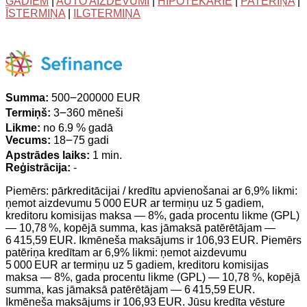
GADIEM
|
AUTO AIZDEVUMI
|
HIPOTEKĀRIE
|
PATĒRIŅA
|
ĪSTERMIŅA
|
ILGTERMIŅA
Summa:
500౼200000 EUR
Termiņš:
3౼360 mēneši
Likme:
no 6.9 % gadā
Vecums:
18౼75 gadi
Apstrādes laiks:
1 min.
Reģistrācija:
-
Piemērs: pārkreditācijai / kredītu apvienošanai ar 6,9% likmi:
ņemot aizdevumu 5 000 EUR ar termiņu uz 5 gadiem,
kreditoru komisijas maksa — 8%, gada procentu likme (GPL)
— 10,78 %, kopējā summa, kas jāmaksā patērētājam —
6 415,59 EUR. Ikmēneša maksājums ir 106,93 EUR. Piemērs
patēriņa kredītam ar 6,9% likmi: ņemot aizdevumu
5 000 EUR ar termiņu uz 5 gadiem, kreditoru komisijas
maksa — 8%, gada procentu likme (GPL) — 10,78 %, kopējā
summa, kas jāmaksā patērētājam — 6 415,59 EUR.
Ikmēneša maksājums ir 106,93 EUR. Jūsu kredīta vēsture