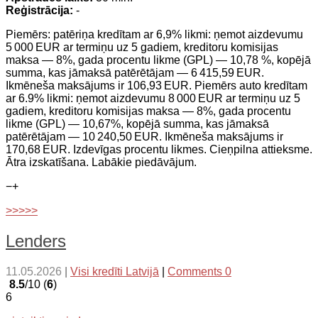
Reģistrācija:
-
Piemērs: patēriņa kredītam ar 6,9% likmi: ņemot aizdevumu
5 000 EUR ar termiņu uz 5 gadiem, kreditoru komisijas
maksa — 8%, gada procentu likme (GPL) — 10,78 %, kopējā
summa, kas jāmaksā patērētājam — 6 415,59 EUR.
Ikmēneša maksājums ir 106,93 EUR. Piemērs auto kredītam
ar 6.9% likmi: ņemot aizdevumu 8 000 EUR ar termiņu uz 5
gadiem, kreditoru komisijas maksa — 8%, gada procentu
likme (GPL) — 10,67%, kopējā summa, kas jāmaksā
patērētājam — 10 240,50 EUR. Ikmēneša maksājums ir
170,68 EUR. Izdevīgas procentu likmes. Cieņpilna attieksme.
Ātra izskatīšana. Labākie piedāvājum.
−
+
>>>>>
Lenders
11.05.2026
|
Visi kredīti Latvijā
|
Comments 0
8.5
/10 (
6
)
6