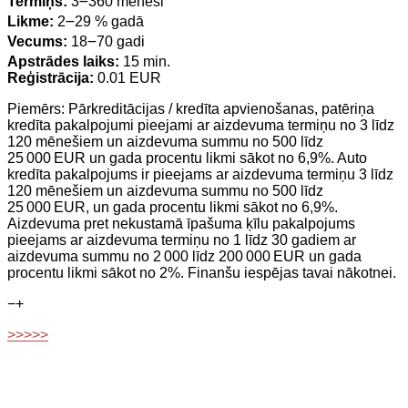
Termiņš:
3౼360 mēneši
Likme:
2౼29 % gadā
Vecums:
18౼70 gadi
Apstrādes laiks:
15 min.
Reģistrācija:
0.01 EUR
Piemērs: Pārkreditācijas / kredīta apvienošanas, patēriņa
kredīta pakalpojumi pieejami ar aizdevuma termiņu no 3 līdz
120 mēnešiem un aizdevuma summu no 500 līdz
25 000 EUR un gada procentu likmi sākot no 6,9%. Auto
kredīta pakalpojums ir pieejams ar aizdevuma termiņu 3 līdz
120 mēnešiem un aizdevuma summu no 500 līdz
25 000 EUR, un gada procentu likmi sākot no 6,9%.
Aizdevuma pret nekustamā īpašuma ķīlu pakalpojums
pieejams ar aizdevuma termiņu no 1 līdz 30 gadiem ar
aizdevuma summu no 2 000 līdz 200 000 EUR un gada
procentu likmi sākot no 2%. Finanšu iespējas tavai nākotnei.
−
+
>>>>>