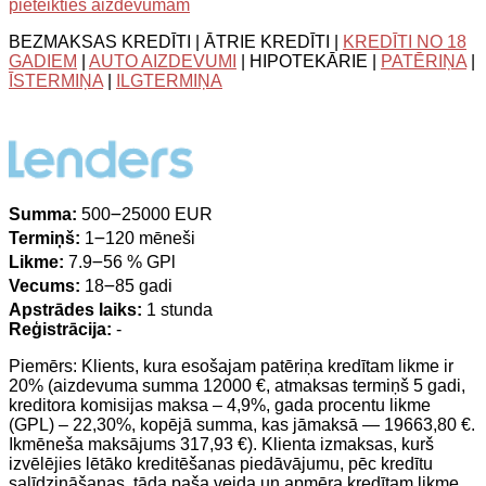
pieteikties aizdevumam
BEZMAKSAS KREDĪTI | ĀTRIE KREDĪTI |
KREDĪTI NO 18
GADIEM
|
AUTO AIZDEVUMI
| HIPOTEKĀRIE |
PATĒRIŅA
|
ĪSTERMIŅA
|
ILGTERMIŅA
Summa:
500౼25000 EUR
Termiņš:
1౼120 mēneši
Likme:
7.9౼56 % GPl
Vecums:
18౼85 gadi
Apstrādes laiks:
1 stunda
Reģistrācija:
-
Piemērs: Klients, kura esošajam patēriņa kredītam likme ir
20% (aizdevuma summa 12000 €, atmaksas termiņš 5 gadi,
kreditora komisijas maksa – 4,9%, gada procentu likme
(GPL) – 22,30%, kopējā summa, kas jāmaksā — 19663,80 €.
Ikmēneša maksājums 317,93 €). Klienta izmaksas, kurš
izvēlējies lētāko kreditēšanas piedāvājumu, pēc kredītu
salīdzināšanas, tāda paša veida un apmēra kredītam likme