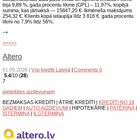
bija 9,89 %, gada procentu likme (GPL) – 11,97%, kopējā
summa, kas jāmaksā — 15847,20 €. Ikmēneša maksājums
254,32 €. Klients kopā ietaupīja līdz 3 816 €. gada procentu
likmi no 7,9% līdz 56%.
−
+
>>>>>
Altero
01.05.2026
|
Visi kredīti Latvijā
|
Comments 0
5.4
/10 (
28
)
7
pieteikties aizdevumam
BEZMAKSAS KREDĪTI | ĀTRIE KREDĪTI |
KREDĪTI NO 18
GADIEM
|
AUTO AIZDEVUMI
| HIPOTEKĀRIE |
PATĒRIŅA
|
ĪSTERMIŅA
|
ILGTERMIŅA