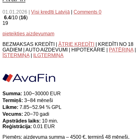
01.01.2026
|
Visi kredīti Latvijā
|
Comments 0
6.4
/10 (
16
)
19
pieteikties aizdevumam
BEZMAKSAS KREDĪTI |
ĀTRIE KREDĪTI
| KREDĪTI NO 18
GADIEM | AUTO AIZDEVUMI | HIPOTEKĀRIE |
PATĒRIŅA
|
ĪSTERMIŅA
|
ILGTERMIŅA
Summa:
100౼30000 EUR
Termiņš:
3౼84 mēneši
Likme:
7.85౼52.94 % GPL
Vecums:
20౼70 gadi
Apstrādes laiks:
10 min.
Reģistrācija:
0.01 EUR
Piemērs: aizdevuma summa – 4500 €, termiņš 48 mēneši,