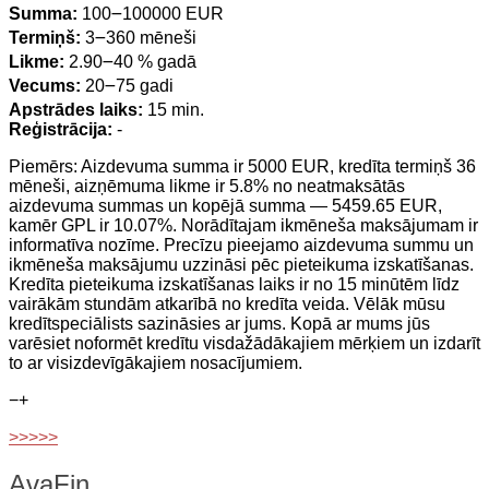
Summa:
100౼100000 EUR
Termiņš:
3౼360 mēneši
Likme:
2.90౼40 % gadā
Vecums:
20౼75 gadi
Apstrādes laiks:
15 min.
Reģistrācija:
-
Piemērs: Aizdevuma summa ir 5000 EUR, kredīta termiņš 36
mēneši, aizņēmuma likme ir 5.8% no neatmaksātās
aizdevuma summas un kopējā summa — 5459.65 EUR,
kamēr GPL ir 10.07%. Norādītajam ikmēneša maksājumam ir
informatīva nozīme. Precīzu pieejamo aizdevuma summu un
ikmēneša maksājumu uzzināsi pēc pieteikuma izskatīšanas.
Kredīta pieteikuma izskatīšanas laiks ir no 15 minūtēm līdz
vairākām stundām atkarībā no kredīta veida. Vēlāk mūsu
kredītspeciālists sazināsies ar jums. Kopā ar mums jūs
varēsiet noformēt kredītu visdažādākajiem mērķiem un izdarīt
to ar visizdevīgākajiem nosacījumiem.
−
+
>>>>>
AvaFin