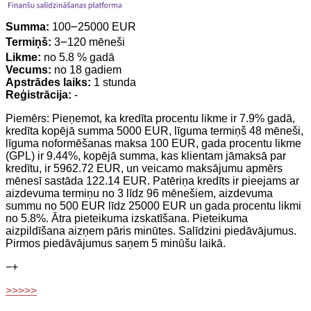
Summa:
100౼25000 EUR
Termiņš:
3౼120 mēneši
Likme:
no 5.8 % gadā
Vecums:
no 18 gadiem
Apstrādes laiks:
1 stunda
Reģistrācija:
-
Piemērs: Pieņemot, ka kredīta procentu likme ir 7.9% gadā,
kredīta kopējā summa 5000 EUR, līguma termiņš 48 mēneši,
līguma noformēšanas maksa 100 EUR, gada procentu likme
(GPL) ir 9.44%, kopējā summa, kas klientam jāmaksā par
kredītu, ir 5962.72 EUR, un veicamo maksājumu apmērs
mēnesī sastāda 122.14 EUR. Patēriņa kredīts ir pieejams ar
aizdevuma termiņu no 3 līdz 96 mēnešiem, aizdevuma
summu no 500 EUR līdz 25000 EUR un gada procentu likmi
no 5.8%. Ātra pieteikuma izskatīšana. Pieteikuma
aizpildīšana aizņem pāris minūtes. Salīdzini piedāvājumus.
Pirmos piedāvājumus saņem 5 minūšu laikā.
−
+
>>>>>