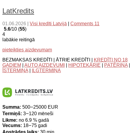
LatKredits
01.06.2026
|
Visi kredīti Latvijā
|
Comments 11
5.6
/10 (
55
)
4
labākie reitingā
pieteikties aizdevumam
BEZMAKSAS KREDĪTI | ĀTRIE KREDĪTI |
KREDĪTI NO 18
GADIEM
|
AUTO AIZDEVUMI
|
HIPOTEKĀRIE
|
PATĒRIŅA
|
ĪSTERMIŅA
|
ILGTERMIŅA
Summa:
500౼25000 EUR
Termiņš:
3౼120 mēneši
Likme:
no 6.9 % gadā
Vecums:
18౼75 gadi
Apstrādes laiks:
30 min.