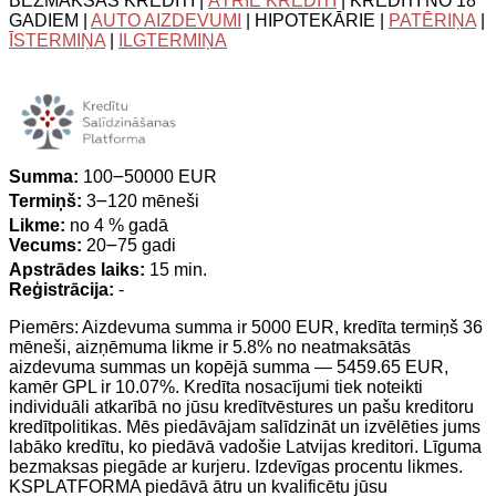
BEZMAKSAS KREDĪTI |
ĀTRIE KREDĪTI
| KREDĪTI NO 18
GADIEM |
AUTO AIZDEVUMI
| HIPOTEKĀRIE |
PATĒRIŅA
|
ĪSTERMIŅA
|
ILGTERMIŅA
Summa:
100౼50000 EUR
Termiņš:
3౼120 mēneši
Likme:
no 4 % gadā
Vecums:
20౼75 gadi
Apstrādes laiks:
15 min.
Reģistrācija:
-
Piemērs: Aizdevuma summa ir 5000 EUR, kredīta termiņš 36
mēneši, aizņēmuma likme ir 5.8% no neatmaksātās
aizdevuma summas un kopējā summa — 5459.65 EUR,
kamēr GPL ir 10.07%. Kredīta nosacījumi tiek noteikti
individuāli atkarībā no jūsu kredītvēstures un pašu kreditoru
kredītpolitikas. Mēs piedāvājam salīdzināt un izvēlēties jums
labāko kredītu, ko piedāvā vadošie Latvijas kreditori. Līguma
bezmaksas piegāde ar kurjeru. Izdevīgas procentu likmes.
KSPLATFORMA piedāvā ātru un kvalificētu jūsu