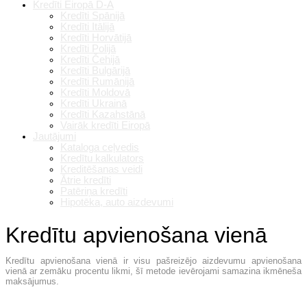
Kredīti Eiropā D-A
Kredīti Spānijā
Kredīti Itālijā
Kredīti Horvātijā
Kredīti Polijā
Kredīti Čehijā
Kredīti Bulgārijā
Kredīti Rumānijā
Kredīti Moldovā
Kredīti Ukrainā
Kredīti Kazahstānā
Vairāk kredīti Eiropā
Jautājumi
Kataloga ceļvedis
Kredītu kalkulators
Kreditēšanas veidi
Ātrie kredīti
Patēriņa kredīti
Hipotēka, auto aizdevumi
Kredītu apvienošana vienā
Kredītu apvienošana vienā ir visu pašreizējo aizdevumu apvienošana
vienā ar zemāku procentu likmi, šī metode ievērojami samazina ikmēneša
maksājumus.