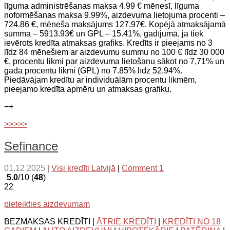
līguma administrēšanas maksa 4.99 € mēnesī, līguma
noformēšanas maksa 9.99%, aizdevuma lietojuma procenti –
724.86 €, mēneša maksājums 127.97€. Kopējā atmaksājamā
summa – 5913.93€ un GPL – 15.41%, gadījumā, ja tiek
ievērots kredīta atmaksas grafiks. Kredīts ir pieejams no 3
līdz 84 mēnešiem ar aizdevumu summu no 100 € līdz 30 000
€, procentu likmi par aizdevuma lietošanu sākot no 7,71% un
gada procentu likmi (GPL) no 7.85% līdz 52.94%.
Piedāvājam kredītu ar individuālām procentu likmēm,
pieejamo kredīta apmēru un atmaksas grafiku.
−
+
>>>>>
Sefinance
01.12.2025
|
Visi kredīti Latvijā
|
Comment 1
5.0
/10 (
48
)
22
pieteikties aizdevumam
BEZMAKSAS KREDĪTI |
ĀTRIE KREDĪTI
|
KREDĪTI NO 18