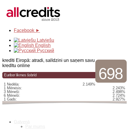
Facebook ►
Latviešu
English
Русский
kredīti Eiropā: atradi, salīdzini un saņem savu
kredītu online
698
Euribor likmes šobrīd
1 Nedēļa:
2.149%
1 Mēnesis:
2.243%
3 Mēneši:
2.498%
6 Mēneši:
2.724%
1 Gads:
2.927%
Galvenā
Par mums