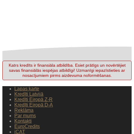
Katrs kredīts ir finansiāla atbildība. Esiet prātīgs un novērtējiet
savas finansiālās iespējas atbildīgi! Uzmanīgi iepazīstieties ar
nosacījumiem pirms aizdevuma noformēšanas.
Lapas karte
Kredīti Latvijā
Kredīti Eiropā Z-R
Kredīti Eiropā D-A
Reklāma
Par mums
Kontakti
EuroCredits
iCAT