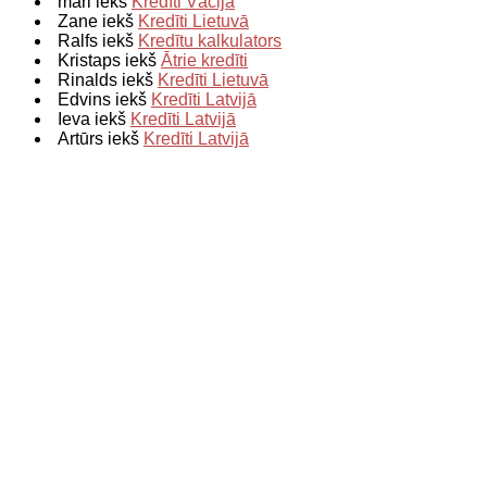
mari iekš
Kredīti Vācijā
Zane iekš
Kredīti Lietuvā
Ralfs iekš
Kredītu kalkulators
Kristaps iekš
Ātrie kredīti
Rinalds iekš
Kredīti Lietuvā
Edvins iekš
Kredīti Latvijā
Ieva iekš
Kredīti Latvijā
Artūrs iekš
Kredīti Latvijā