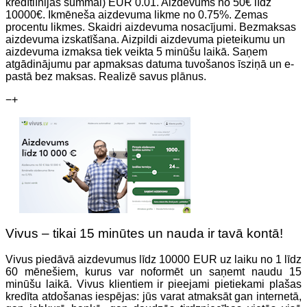
kredītlīnijas summai) EUR 0.01. Aizdevums no 50€ līdz
10000€. Ikmēneša aizdevuma likme no 0.75%. Zemas
procentu likmes. Skaidri aizdevuma nosacījumi. Bezmaksas
aizdevuma izskatīšana. Aizpildi aizdevuma pieteikumu un
aizdevuma izmaksa tiek veikta 5 minūšu laikā. Saņem
atgādinājumu par apmaksas datuma tuvošanos īsziņā un e-
pastā bez maksas. Realizē savus plānus.
−
+
Vivus – tikai 15 minūtes un nauda ir tavā kontā!
Vivus piedāvā aizdevumus līdz 10000 EUR uz laiku no 1 līdz
60 mēnešiem, kurus var noformēt un saņemt naudu 15
minūšu laikā. Vivus klientiem ir pieejami pietiekami plašas
kredīta atdošanas iespējas: jūs varat atmaksāt gan internetā,