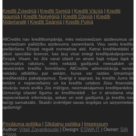
Kredīti Zviedrijā
|
Kredīti Somijā
|
Kredīti Vācijā
|
Kredīti
Igaunijā
|
Kredīti Norvēģijā
|
Kredīti Dānijā
|
Kredīti
Nīderlandē
|
Kredīti Spānijā
|
Kredīti Polijā
AllCredits nav kredītkompānija, mēs neizsniedzam aizdevumus un
nesniedzam palīdzību aizdevuma saņemšanā. Visu veidu kredītu
piešķiršanu Eiropā regulē normatīvie akti. Katrai kredītiestādei ir
jābūt speciālai licencei, kas ļauj viņai sniegt kredītpakalpojumus
Eiropā. Visam, ko Jūs varat izlasīt un atrast šajā mājas lapā ir
informatīvs raksturs, mēs nekādā gadījumā neiesakām un
neveicinām kredītu formēšanu. AllCredits administrācija nenes
nekādu atbildību par sekām, kuras var rasties izmantojot
kredītiestāžu pakalpojumus. Svarīgi ir saprast, ka kredīts Jums tik
tiešām ir nepieciešams un ka kredīts uzlabos Jūsu finansiālo
situāciju nevis ievilks Jūs milzīgos, neizmaksājamos kredītparādos.
Uzmanīgi izlasiet līgumu ar kredītiestādi , tur ir atrodama visa
nepieciešamā informācija, sekas un sodi gadījumā, ja kredīts nav
laicīgi samaksāts. Skaidri izvērtējiet savas iespējas un aizņemieties
apdomīgi!
Privātuma politika
|
Sīkdatņu politika
|
Impressum
Author:
Vitali Zayankouski
| Design:
ESWA IT
| Owner:
SIA
ESWA