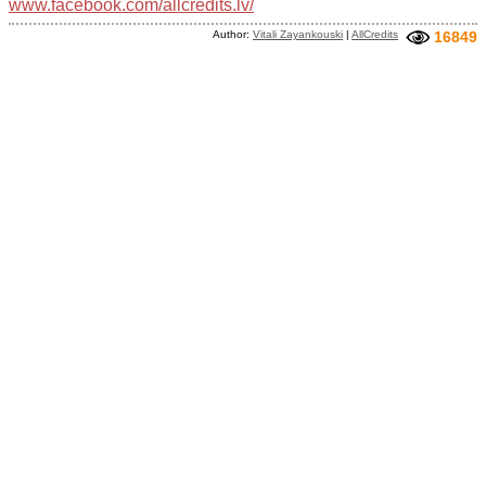
www.facebook.com/allcredits.lv/
Author:
Vitali Zayankouski
|
AllCredits
16849