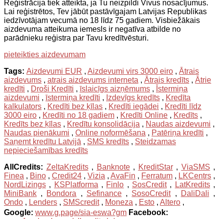
Reģistrācija tiek atteikta, ja Tu neizpildi Vivus nosacījumus.
Lai reģistrētos, Tev jābūt pastāvīgajam Latvijas Republikas
iedzīvotājam vecumā no 18 līdz 75 gadiem. Visbiežākais
aizdevuma atteikuma iemesls ir negatīva atbilde no
parādnieku reģistra par Tavu kredītvēsturi.
pieteikties aizdevumam
Tags:
Aizdevumi EUR
,
Aizdevumi virs 3000 eiro
,
Ātrais
aizdevums
,
atrais aizdevums interneta
,
Ātrais kredīts
,
Ātrie
kredīti
,
Droši Kredīti
,
īslaicīgs aizņēmums
,
Īstermiņa
aizdevumi
,
īstermiņa kredīti
,
Izdevīgs kredīts
,
Kredīta
kalkulators
,
Kredīti bez ķīlas
,
Kredīti iegādei
,
Kredīti līdz
3000 eiro
,
Kredīti no 18 gadiem
,
Kredīti Online
,
Kredīts
,
Kredīts bez ķīlas
,
Kredītu konsolidācija
,
Naudas aizdevumi
,
Naudas pienākumi
,
Online noformēšana
,
Patēriņa kredīti
,
Saņemt kredītu Latvijā
,
SMS kredīts
,
Steidzamas
nepieciešamības kredīts
AllCredits:
ZeltaKredits
,
Banknote
,
KreditStar
,
ViaSMS
,
Finea
,
Bino
,
Credit24
,
Vizia
,
AvaFin
,
Ferratum
,
LKCentrs
,
NordLizings
,
KSPlatforma
,
Finlo
,
SosCredit
,
LatKredits
,
MiniBank
,
Bondora
,
Sefinance
,
SosoCredit
,
DaliDali
,
Ondo
,
Lenders
,
SMScredit
,
Moneza
,
Esto
,
Altero
,
Google:
www.g.page/sia-eswa?gm
Facebook: