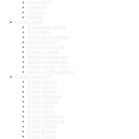
Lapas karte
Reklāma
Partneri
Kontakti
Kredīti Latvijā
Bezmaksas kredīti
Ātrie kredīti
Kredīti no 18 gadiem
Auto aizdevumi
Hipotekārie kredīti
Patēriņa kredīti
Īstermiņa aizdevumi
Ilgtermiņa aizdevumi
Kredīti Latvijā – Beta
Latvijās Kredītu reitings
Kredīti Eiropā Z-R
Kredīti Lietuvā
Kredīti Igaunijā
Kredīti Somijā
Kredīti Norvēģijā
Kredīti Zviedrijā
Kredīti Dānijā
Kredīti Vācijā
Kredīti Nīderlandē
Kredīti Lielbritānijā
Kredīti Francijā
Kredīti Austrijā
Kredīti Šveicē