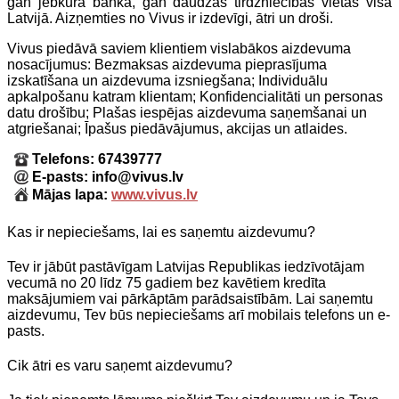
gan jebkurā bankā, gan daudzās tirdzniecības vietās visā
Latvijā. Aizņemties no Vivus ir izdevīgi, ātri un droši.
Vivus piedāvā saviem klientiem vislabākos aizdevuma
nosacījumus: Bezmaksas aizdevuma pieprasījuma
izskatīšana un aizdevuma izsniegšana; Individuālu
apkalpošanu katram klientam; Konfidencialitāti un personas
datu drošību; Plašas iespējas aizdevuma saņemšanai un
atgriešanai; Īpašus piedāvājumus, akcijas un atlaides.
Telefons: 67439777
E-pasts: info@vivus.lv
Mājas lapa:
www.vivus.lv
Kas ir nepieciešams, lai es saņemtu aizdevumu?
Tev ir jābūt pastāvīgam Latvijas Republikas iedzīvotājam
vecumā no 20 līdz 75 gadiem bez kavētiem kredīta
maksājumiem vai pārkāptām parādsaistībām. Lai saņemtu
aizdevumu, Tev būs nepieciešams arī mobilais telefons un e-
pasts.
Cik ātri es varu saņemt aizdevumu?