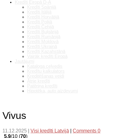
Kredīti Eiropā D-A
Kredīti Spānijā
Kredīti Itālijā
Kredīti Horvātijā
Kredīti Polijā
Kredīti Čehijā
Kredīti Bulgārijā
Kredīti Rumānijā
Kredīti Moldovā
Kredīti Ukrainā
Kredīti Kazahstānā
Vairāk kredīti Eiropā
Jautājumi
Kataloga ceļvedis
Kredītu kalkulators
Kreditēšanas veidi
Ātrie kredīti
Patēriņa kredīti
Hipotēka, auto aizdevumi
Vivus
11.12.2025
|
Visi kredīti Latvijā
|
Comments 0
5.9
/10 (
70
)