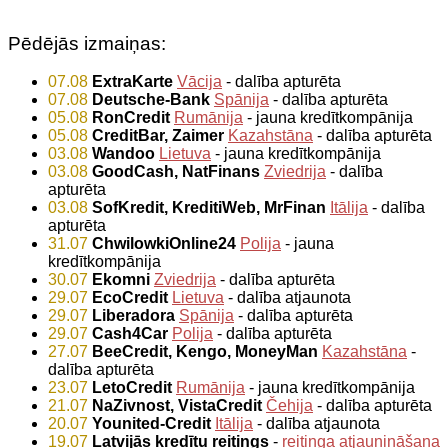
Pēdējās izmaiņas:
07.08
ExtraKarte
Vācija
- dalība apturēta
07.08
Deutsche-Bank
Spānija
- dalība apturēta
05.08
RonCredit
Rumānija
- jauna kredītkompānija
05.08
CreditBar, Zaimer
Kazahstāna
- dalība apturēta
03.08
Wandoo
Lietuva
- jauna kredītkompānija
03.08
GoodCash, NatFinans
Zviedrija
- dalība
apturēta
03.08
SofKredit, KreditiWeb, MrFinan
Itālija
- dalība
apturēta
31.07
ChwilowkiOnline24
Polija
- jauna
kredītkompānija
30.07
Ekomni
Zviedrija
- dalība apturēta
29.07
EcoCredit
Lietuva
- dalība atjaunota
29.07
Liberadora
Spānija
- dalība apturēta
29.07
Cash4Car
Polija
- dalība apturēta
27.07
BeeCredit, Kengo, MoneyMan
Kazahstāna
-
dalība apturēta
23.07
LetoCredit
Rumānija
- jauna kredītkompānija
21.07
NaZivnost, VistaCredit
Čehija
- dalība apturēta
20.07
Younited-Credit
Itālija
- dalība atjaunota
19.07
Latvijās kredītu reitings
-
reitinga atjaunināšana