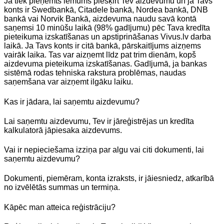
Ja tiek pieņemts lēmums piešķirt Tev aizdevumu un ja Tavs
konts ir Swedbankā, Citadele bankā, Nordea bankā, DNB
bankā vai Norvik Bankā, aizdevuma naudu savā kontā
saņemsi 10 minūšu laikā (98% gadījumu) pēc Tava kredīta
pieteikuma izskatīšanas un apstiprināšanas Vivus.lv darba
laikā. Ja Tavs konts ir citā bankā, pārskaitījums aizņems
vairāk laika. Tas var aizņemt līdz pat trim dienām, kopš
aizdevuma pieteikuma izskatīšanas. Gadījumā, ja bankas
sistēmā rodas tehniska rakstura problēmas, naudas
saņemšana var aizņemt ilgāku laiku.
Kas ir jādara, lai saņemtu aizdevumu?
Lai saņemtu aizdevumu, Tev ir jāreģistrējas un kredīta
kalkulatorā jāpiesaka aizdevums.
Vai ir nepieciešama izziņa par algu vai citi dokumenti, lai
saņemtu aizdevumu?
Dokumenti, piemēram, konta izraksts, ir jāiesniedz, atkarībā
no izvēlētās summas un termiņa.
Kāpēc man atteica reģistrāciju?