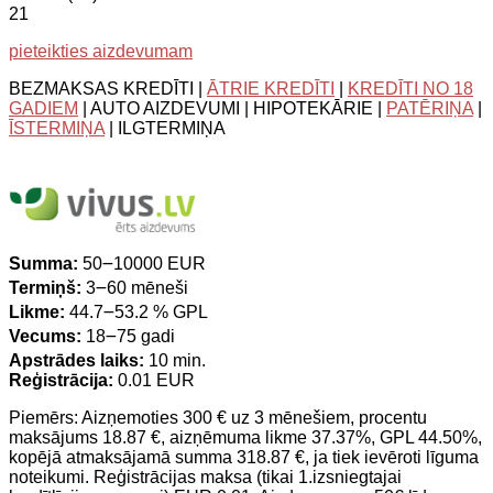
21
pieteikties aizdevumam
BEZMAKSAS KREDĪTI |
ĀTRIE KREDĪTI
|
KREDĪTI NO 18
GADIEM
| AUTO AIZDEVUMI | HIPOTEKĀRIE |
PATĒRIŅA
|
ĪSTERMIŅA
| ILGTERMIŅA
Summa:
50౼10000 EUR
Termiņš:
3౼60 mēneši
Likme:
44.7౼53.2 % GPL
Vecums:
18౼75 gadi
Apstrādes laiks:
10 min.
Reģistrācija:
0.01 EUR
Piemērs: Aizņemoties 300 € uz 3 mēnešiem, procentu
maksājums 18.87 €, aizņēmuma likme 37.37%, GPL 44.50%,
kopējā atmaksājamā summa 318.87 €, ja tiek ievēroti līguma
noteikumi. Reģistrācijas maksa (tikai 1.izsniegtajai