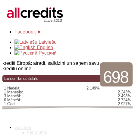
Facebook ►
Latviešu
English
Русский
kredīti Eiropā: atradi, salīdzini un saņem savu
kredītu online
698
Euribor likmes šobrīd
1 Nedēļa:
2.149%
1 Mēnesis:
2.243%
3 Mēneši:
2.498%
6 Mēneši:
2.724%
1 Gads:
2.927%
Galvenā
Par mums