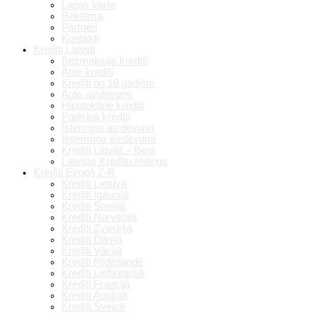
Lapas karte
Reklāma
Partneri
Kontakti
Kredīti Latvijā
Bezmaksas kredīti
Ātrie kredīti
Kredīti no 18 gadiem
Auto aizdevumi
Hipotekārie kredīti
Patēriņa kredīti
Īstermiņa aizdevumi
Ilgtermiņa aizdevumi
Kredīti Latvijā – Beta
Latvijās Kredītu reitings
Kredīti Eiropā Z-R
Kredīti Lietuvā
Kredīti Igaunijā
Kredīti Somijā
Kredīti Norvēģijā
Kredīti Zviedrijā
Kredīti Dānijā
Kredīti Vācijā
Kredīti Nīderlandē
Kredīti Lielbritānijā
Kredīti Francijā
Kredīti Austrijā
Kredīti Šveicē