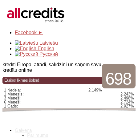
Facebook ►
Latviešu
English
Русский
kredīti Eiropā: atradi, salīdzini un saņem savu
kredītu online
698
Euribor likmes šobrīd
1 Nedēļa:
2.149%
1 Mēnesis:
2.243%
3 Mēneši:
2.498%
6 Mēneši:
2.724%
1 Gads:
2.927%
Galvenā
Par mums