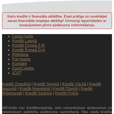
Katrs kredīts ir finansiāla atbildība. Esiet prātīgs un novērtējiet
savas finansiālās iespējas atbildīgi! Uzmanīgi iepazīstieties ar
nosacījumiem pirms aizdevuma noformēšanas.
Lapas karte
Kredīti Latvijā
Kredīti Eiropā Z-R
Kredīti Eiropā D-A
Reklāma
Par mums
Kontakti
EuroCredits
iCAT
Kredīti Zviedrijā
|
Kredīti Somijā
|
Kredīti Vācijā
|
Kredīti
Igaunijā
|
Kredīti Norvēģijā
|
Kredīti Dānijā
|
Kredīti
Nīderlandē
|
Kredīti Spānijā
|
Kredīti Polijā
AllCredits nav kredītkompānija, mēs neizsniedzam aizdevumus un
nesniedzam palīdzību aizdevuma saņemšanā. Visu veidu kredītu