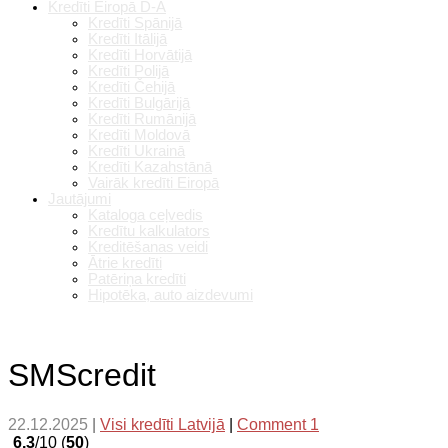
Kredīti Eiropā D-A
Kredīti Spānijā
Kredīti Itālijā
Kredīti Horvātijā
Kredīti Polijā
Kredīti Čehijā
Kredīti Bulgārijā
Kredīti Rumānijā
Kredīti Moldovā
Kredīti Ukrainā
Kredīti Kazahstānā
Vairāk kredīti Eiropā
Jautājumi
Kataloga ceļvedis
Kredītu kalkulators
Kreditēšanas veidi
Ātrie kredīti
Patēriņa kredīti
Hipotēka, auto aizdevumi
SMScredit
22.12.2025
|
Visi kredīti Latvijā
|
Comment 1
6.3
/10 (
50
)