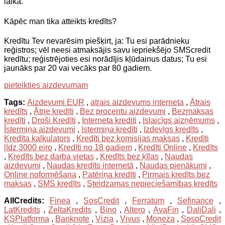
laikā.
Kāpēc man tika atteikts kredīts?
Kredītu Tev nevarēsim piešķirt, ja: Tu esi parādnieku
reģistros; vēl neesi atmaksājis savu iepriekšējo SMScredit
kredītu; reģistrējoties esi norādījis kļūdainus datus; Tu esi
jaunāks par 20 vai vecāks par 80 gadiem.
pieteikties aizdevumam
Tags:
Aizdevumi EUR
,
atrais aizdevums interneta
,
Ātrais
kredīts
,
Ātrie kredīti
,
Bez procentu aizdevumi
,
Bezmaksas
kredīti
,
Droši Kredīti
,
Interneta krediti
,
īslaicīgs aizņēmums
,
Īstermiņa aizdevumi
,
īstermiņa kredīti
,
Izdevīgs kredīts
,
Kredīta kalkulators
,
Kredīti bez komisijas maksas
,
Kredīti
līdz 3000 eiro
,
Kredīti no 18 gadiem
,
Kredīti Online
,
Kredīts
,
Kredīts bez darba vietas
,
Kredīts bez ķīlas
,
Naudas
aizdevumi
,
Naudas kredīts internetā
,
Naudas pienākumi
,
Online noformēšana
,
Patēriņa kredīti
,
Pirmais kredīts bez
maksas
,
SMS kredīts
,
Steidzamas nepieciešamības kredīts
AllCredits:
Finea
,
SosCredit
,
Ferratum
,
Sefinance
,
LatKredits
,
ZeltaKredits
,
Bino
,
Altero
,
AvaFin
,
DaliDali
,
KSPlatforma
,
Banknote
,
Vizia
,
Vivus
,
Moneza
,
SosoCredit