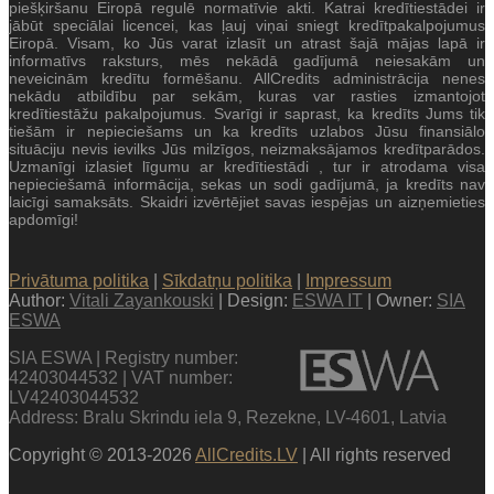
piešķiršanu Eiropā regulē normatīvie akti. Katrai kredītiestādei ir
jābūt speciālai licencei, kas ļauj viņai sniegt kredītpakalpojumus
Eiropā. Visam, ko Jūs varat izlasīt un atrast šajā mājas lapā ir
informatīvs raksturs, mēs nekādā gadījumā neiesakām un
neveicinām kredītu formēšanu. AllCredits administrācija nenes
nekādu atbildību par sekām, kuras var rasties izmantojot
kredītiestāžu pakalpojumus. Svarīgi ir saprast, ka kredīts Jums tik
tiešām ir nepieciešams un ka kredīts uzlabos Jūsu finansiālo
situāciju nevis ievilks Jūs milzīgos, neizmaksājamos kredītparādos.
Uzmanīgi izlasiet līgumu ar kredītiestādi , tur ir atrodama visa
nepieciešamā informācija, sekas un sodi gadījumā, ja kredīts nav
laicīgi samaksāts. Skaidri izvērtējiet savas iespējas un aizņemieties
apdomīgi!
Privātuma politika
|
Sīkdatņu politika
|
Impressum
Author:
Vitali Zayankouski
| Design:
ESWA IT
| Owner:
SIA
ESWA
SIA ESWA | Registry number:
42403044532 | VAT number:
LV42403044532
Address: Bralu Skrindu iela 9, Rezekne, LV-4601, Latvia
Copyright © 2013-2026
AllCredits.LV
| All rights reserved