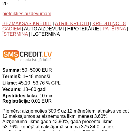
20
pieteikties aizdevumam
BEZMAKSAS KREDĪTI
|
ĀTRIE KREDĪTI
|
KREDĪTI NO 18
GADIEM
| AUTO AIZDEVUMI | HIPOTEKĀRIE |
PATĒRIŅA
|
ĪSTERMIŅA
| ILGTERMIŅA
Summa:
50౼5000 EUR
Termiņš:
1౼48 mēneši
Likme:
45.10౼53.76 % GPL
Vecums:
18౼80 gadi
Apstrādes laiks:
10 min.
Reģistrācija:
0.01 EUR
Piemērs: aizņemoties 300 € uz 12 mēnešiem, atmaksu veicot
12 maksājumos ar aizņēmuma likmi mēnesī 3.60%.
Aizņēmuma likme gadā 43.80%, gada procentu likme
53.76%, kopējā atmaksājamā summa 375.84 €, ja tiek