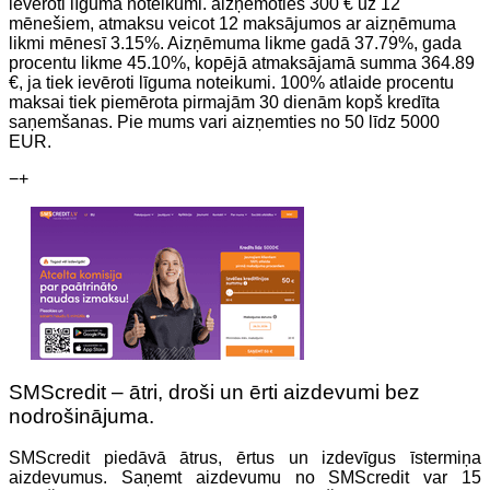
ievēroti līguma noteikumi. aizņemoties 300 € uz 12
mēnešiem, atmaksu veicot 12 maksājumos ar aizņēmuma
likmi mēnesī 3.15%. Aizņēmuma likme gadā 37.79%, gada
procentu likme 45.10%, kopējā atmaksājamā summa 364.89
€, ja tiek ievēroti līguma noteikumi. 100% atlaide procentu
maksai tiek piemērota pirmajām 30 dienām kopš kredīta
saņemšanas. Pie mums vari aizņemties no 50 līdz 5000
EUR.
−
+
SMScredit – ātri, droši un ērti aizdevumi bez
nodrošinājuma.
SMScredit piedāvā ātrus, ērtus un izdevīgus īstermiņa
aizdevumus. Saņemt aizdevumu no SMScredit var 15