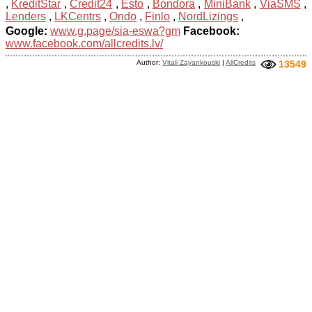
,
KreditStar
,
Credit24
,
Esto
,
Bondora
,
MiniBank
,
ViaSMS
,
Lenders
,
LKCentrs
,
Ondo
,
Finlo
,
NordLizings
,
Google:
www.g.page/sia-eswa?gm
Facebook:
www.facebook.com/allcredits.lv/
Author:
Vitali Zayankouski
|
AllCredits
13549