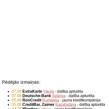
Pēdējās izmaiņas:
07.08
ExtraKarte
Vācija
- dalība apturēta
07.08
Deutsche-Bank
Spānija
- dalība apturēta
05.08
RonCredit
Rumānija
- jauna kredītkompānija
05.08
CreditBar, Zaimer
Kazahstāna
- dalība apturēta
03.08
Wandoo
Lietuva
- jauna kredītkompānija