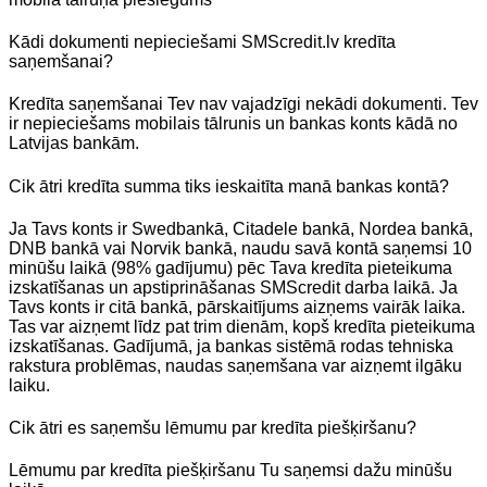
Kādi dokumenti nepieciešami SMScredit.lv kredīta
saņemšanai?
Kredīta saņemšanai Tev nav vajadzīgi nekādi dokumenti. Tev
ir nepieciešams mobilais tālrunis un bankas konts kādā no
Latvijas bankām.
Cik ātri kredīta summa tiks ieskaitīta manā bankas kontā?
Ja Tavs konts ir Swedbankā, Citadele bankā, Nordea bankā,
DNB bankā vai Norvik bankā, naudu savā kontā saņemsi 10
minūšu laikā (98% gadījumu) pēc Tava kredīta pieteikuma
izskatīšanas un apstiprināšanas SMScredit darba laikā. Ja
Tavs konts ir citā bankā, pārskaitījums aizņems vairāk laika.
Tas var aizņemt līdz pat trim dienām, kopš kredīta pieteikuma
izskatīšanas. Gadījumā, ja bankas sistēmā rodas tehniska
rakstura problēmas, naudas saņemšana var aizņemt ilgāku
laiku.
Cik ātri es saņemšu lēmumu par kredīta piešķiršanu?
Lēmumu par kredīta piešķiršanu Tu saņemsi dažu minūšu