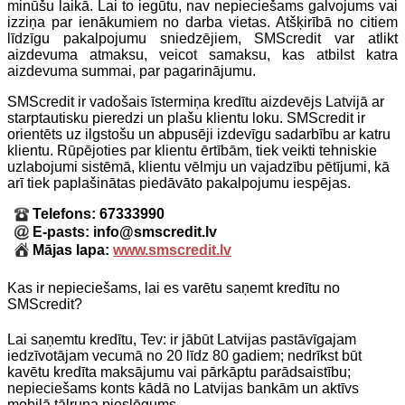
minūšu laikā. Lai to iegūtu, nav nepieciešams galvojums vai
izziņa par ienākumiem no darba vietas. Atšķirībā no citiem
līdzīgu pakalpojumu sniedzējiem, SMScredit var atlikt
aizdevuma atmaksu, veicot samaksu, kas atbilst katra
aizdevuma summai, par pagarinājumu.
SMScredit ir vadošais īstermiņa kredītu aizdevējs Latvijā ar
starptautisku pieredzi un plašu klientu loku. SMScredit ir
orientēts uz ilgstošu un abpusēji izdevīgu sadarbību ar katru
klientu. Rūpējoties par klientu ērtībām, tiek veikti tehniskie
uzlabojumi sistēmā, klientu vēlmju un vajadzību pētījumi, kā
arī tiek paplašinātas piedāvāto pakalpojumu iespējas.
Telefons: 67333990
E-pasts: info@smscredit.lv
Mājas lapa:
www.smscredit.lv
Kas ir nepieciešams, lai es varētu saņemt kredītu no
SMScredit?
Lai saņemtu kredītu, Tev: ir jābūt Latvijas pastāvīgajam
iedzīvotājam vecumā no 20 līdz 80 gadiem; nedrīkst būt
kavētu kredīta maksājumu vai pārkāptu parādsaistību;
nepieciešams konts kādā no Latvijas bankām un aktīvs
mobilā tālruņa pieslēgums