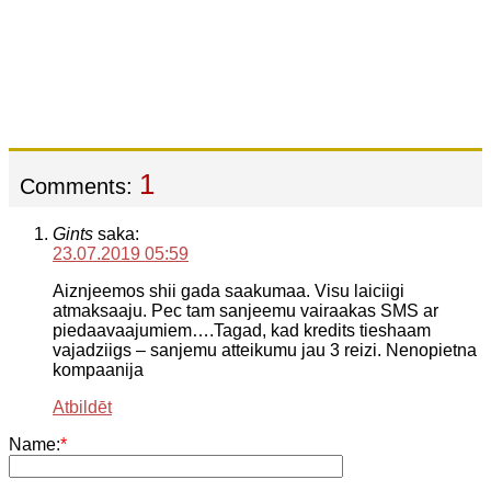
1
Comments:
Gints
saka:
23.07.2019 05:59
Aiznjeemos shii gada saakumaa. Visu laiciigi
atmaksaaju. Pec tam sanjeemu vairaakas SMS ar
piedaavaajumiem….Tagad, kad kredits tieshaam
vajadziigs – sanjemu atteikumu jau 3 reizi. Nenopietna
kompaanija
Atbildēt
Name:
*