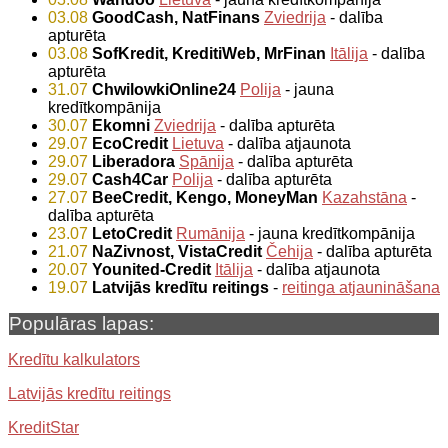
03.08
GoodCash, NatFinans
Zviedrija
- dalība
apturēta
03.08
SofKredit, KreditiWeb, MrFinan
Itālija
- dalība
apturēta
31.07
ChwilowkiOnline24
Polija
- jauna
kredītkompānija
30.07
Ekomni
Zviedrija
- dalība apturēta
29.07
EcoCredit
Lietuva
- dalība atjaunota
29.07
Liberadora
Spānija
- dalība apturēta
29.07
Cash4Car
Polija
- dalība apturēta
27.07
BeeCredit, Kengo, MoneyMan
Kazahstāna
-
dalība apturēta
23.07
LetoCredit
Rumānija
- jauna kredītkompānija
21.07
NaZivnost, VistaCredit
Čehija
- dalība apturēta
20.07
Younited-Credit
Itālija
- dalība atjaunota
19.07
Latvijās kredītu reitings
-
reitinga atjaunināšana
Populāras lapas:
Kredītu kalkulators
Latvijās kredītu reitings
KreditStar