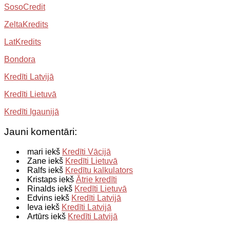
SosoCredit
ZeltaKredits
LatKredits
Bondora
Kredīti Latvijā
Kredīti Lietuvā
Kredīti Igaunijā
Jauni komentāri:
mari iekš
Kredīti Vācijā
Zane iekš
Kredīti Lietuvā
Ralfs iekš
Kredītu kalkulators
Kristaps iekš
Ātrie kredīti
Rinalds iekš
Kredīti Lietuvā
Edvins iekš
Kredīti Latvijā
Ieva iekš
Kredīti Latvijā
Artūrs iekš
Kredīti Latvijā