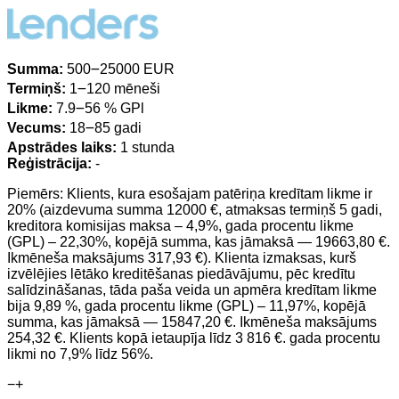
Summa:
500౼25000 EUR
Termiņš:
1౼120 mēneši
Likme:
7.9౼56 % GPl
Vecums:
18౼85 gadi
Apstrādes laiks:
1 stunda
Reģistrācija:
-
Piemērs: Klients, kura esošajam patēriņa kredītam likme ir
20% (aizdevuma summa 12000 €, atmaksas termiņš 5 gadi,
kreditora komisijas maksa – 4,9%, gada procentu likme
(GPL) – 22,30%, kopējā summa, kas jāmaksā — 19663,80 €.
Ikmēneša maksājums 317,93 €). Klienta izmaksas, kurš
izvēlējies lētāko kreditēšanas piedāvājumu, pēc kredītu
salīdzināšanas, tāda paša veida un apmēra kredītam likme
bija 9,89 %, gada procentu likme (GPL) – 11,97%, kopējā
summa, kas jāmaksā — 15847,20 €. Ikmēneša maksājums
254,32 €. Klients kopā ietaupīja līdz 3 816 €. gada procentu
likmi no 7,9% līdz 56%.
−
+