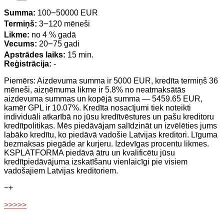
Summa:
100౼50000 EUR
Termiņš:
3౼120 mēneši
Likme:
no 4 % gadā
Vecums:
20౼75 gadi
Apstrādes laiks:
15 min.
Reģistrācija:
-
Piemērs: Aizdevuma summa ir 5000 EUR, kredīta termiņš 36
mēneši, aizņēmuma likme ir 5.8% no neatmaksātās
aizdevuma summas un kopējā summa — 5459.65 EUR,
kamēr GPL ir 10.07%. Kredīta nosacījumi tiek noteikti
individuāli atkarībā no jūsu kredītvēstures un pašu kreditoru
kredītpolitikas. Mēs piedāvājam salīdzināt un izvēlēties jums
labāko kredītu, ko piedāvā vadošie Latvijas kreditori. Līguma
bezmaksas piegāde ar kurjeru. Izdevīgas procentu likmes.
KSPLATFORMA piedāvā ātru un kvalificētu jūsu
kredītpiedāvājuma izskatīšanu vienlaicīgi pie visiem
vadošajiem Latvijas kreditoriem.
−
+
>>>>>