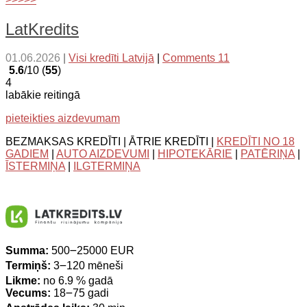
LatKredits
01.06.2026
|
Visi kredīti Latvijā
|
Comments 11
5.6
/10 (
55
)
4
labākie reitingā
pieteikties aizdevumam
BEZMAKSAS KREDĪTI | ĀTRIE KREDĪTI |
KREDĪTI NO 18
GADIEM
|
AUTO AIZDEVUMI
|
HIPOTEKĀRIE
|
PATĒRIŅA
|
ĪSTERMIŅA
|
ILGTERMIŅA
Summa:
500౼25000 EUR
Termiņš:
3౼120 mēneši
Likme:
no 6.9 % gadā
Vecums:
18౼75 gadi