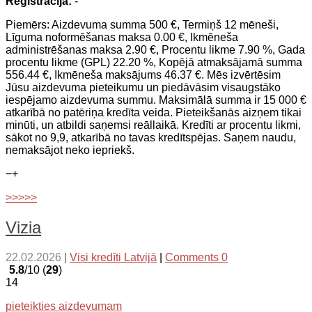
Reģistrācija:
-
Piemērs: Aizdevuma summa 500 €, Termiņš 12 mēneši,
Līguma noformēšanas maksa 0.00 €, Ikmēneša
administrēšanas maksa 2.90 €, Procentu likme 7.90 %, Gada
procentu likme (GPL) 22.20 %, Kopējā atmaksājamā summa
556.44 €, Ikmēneša maksājums 46.37 €. Mēs izvērtēsim
Jūsu aizdevuma pieteikumu un piedāvāsim visaugstāko
iespējamo aizdevuma summu. Maksimālā summa ir 15 000 €
atkarībā no patēriņa kredīta veida. Pieteikšanās aizņem tikai
minūti, un atbildi saņemsi reāllaikā. Kredīti ar procentu likmi,
sākot no 9,9, atkarībā no tavas kredītspējas. Saņem naudu,
nemaksājot neko iepriekš.
−
+
>>>>>
Vizia
22.02.2026
|
Visi kredīti Latvijā
|
Comments 0
5.8
/10 (
29
)
14
pieteikties aizdevumam