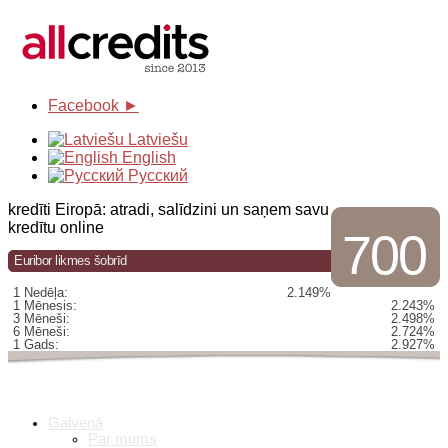
Facebook ►
Latviešu
English
Русский
kredīti Eiropā: atradi, salīdzini un saņem savu
kredītu online
700
Euribor likmes šobrīd
1 Nedēļa:
2.149%
1 Mēnesis:
2.243%
3 Mēneši:
2.498%
6 Mēneši:
2.724%
1 Gads:
2.927%
Galvenā
Par mums