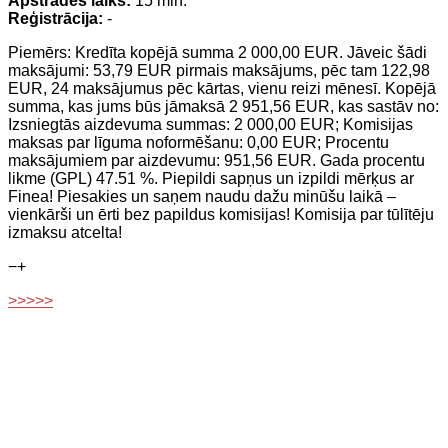
Apstrādes laiks:
15 min.
Reģistrācija:
-
Piemērs: Kredīta kopējā summa 2 000,00 EUR. Jāveic šādi
maksājumi: 53,79 EUR pirmais maksājums, pēc tam 122,98
EUR, 24 maksājumus pēc kārtas, vienu reizi mēnesī. Kopējā
summa, kas jums būs jāmaksā 2 951,56 EUR, kas sastāv no:
Izsniegtās aizdevuma summas: 2 000,00 EUR; Komisijas
maksas par līguma noformēšanu: 0,00 EUR; Procentu
maksājumiem par aizdevumu: 951,56 EUR. Gada procentu
likme (GPL) 47.51 %. Piepildi sapņus un izpildi mērķus ar
Finea! Piesakies un saņem naudu dažu minūšu laikā –
vienkārši un ērti bez papildus komisijas! Komisija par tūlītēju
izmaksu atcelta!
−
+
>>>>>