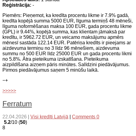
Reģistrācija:
-
Piemērs: Pieņemot, ka kredīta procentu likme ir 7.9% gadā,
kredīta kopējā summa 5000 EUR, līguma termiņš 48 mēneši,
līguma noformēšanas maksa 100 EUR, gada procentu likme
(GPL) ir 9.44%, kopējā summa, kas klientam jāmaksā par
kredītu, ir 5962.72 EUR, un veicamo maksājumu apmērs
mēnesī sastāda 122.14 EUR. Patēriņa kredīts ir pieejams ar
aizdevuma termiņu no 3 līdz 96 mēnešiem, aizdevuma
summu no 500 EUR līdz 25000 EUR un gada procentu likmi
no 5.8%. Ātra pieteikuma izskatīšana. Pieteikuma
aizpildīšana aizņem pāris minūtes. Salīdzini piedāvājumus.
Pirmos piedāvājumus saņem 5 minūšu laikā.
−
+
>>>>>
Ferratum
22.04.2026
|
Visi kredīti Latvijā
|
Comments 0
5.2
/10 (
50
)
8