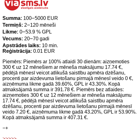
Summa:
100౼5000 EUR
Termiņš:
2౼120 mēneši
Likme:
0౼53.9 % GPL
Vecums:
20౼70 gadi
Apstrādes laiks:
10 min.
Reģistrācija:
0.01 EUR
Piemērs: Piemērs ar 100% atlaidi 30 dienām: aizņemoties
300 € uz 12 mēnešiem ar mēneša maksājumu 17.74 €,
pēdējā mēnesī veicot atlikušā saistību apmēra dzēšanu,
procenti par aizdevuma lietošanu pirmajā mēnesī veido 0 €,
aizņēmuma likme gadā 39.60%, GPL ir 43.30%. Kopā
atmaksājamā summa ir 391.78 €. Piemērs bez atlaides:
aizņemoties 300 € uz 12 mēnešiem ar mēneša maksājumu
17.74 €, pēdējā mēnesī veicot atlikušā saistību apmēra
dzēšanu, procenti par aizdevuma lietošanu pirmajā mēnesī
veido 7.20 €, aizņēmuma likme gadā 43.20%, GPL ir 53.90%.
Kopā atmaksājamā summa ir 407.31 €.
−
+
>>>>>