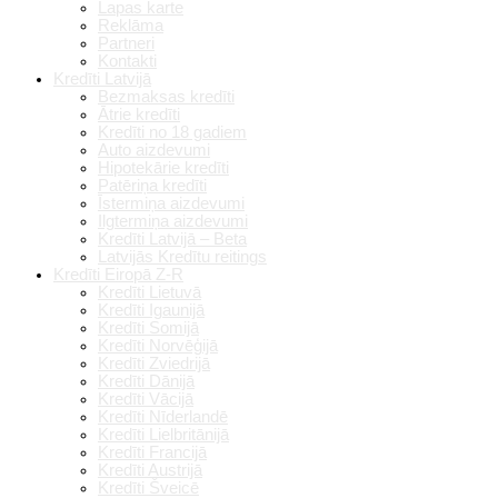
Lapas karte
Reklāma
Partneri
Kontakti
Kredīti Latvijā
Bezmaksas kredīti
Ātrie kredīti
Kredīti no 18 gadiem
Auto aizdevumi
Hipotekārie kredīti
Patēriņa kredīti
Īstermiņa aizdevumi
Ilgtermiņa aizdevumi
Kredīti Latvijā – Beta
Latvijās Kredītu reitings
Kredīti Eiropā Z-R
Kredīti Lietuvā
Kredīti Igaunijā
Kredīti Somijā
Kredīti Norvēģijā
Kredīti Zviedrijā
Kredīti Dānijā
Kredīti Vācijā
Kredīti Nīderlandē
Kredīti Lielbritānijā
Kredīti Francijā
Kredīti Austrijā
Kredīti Šveicē