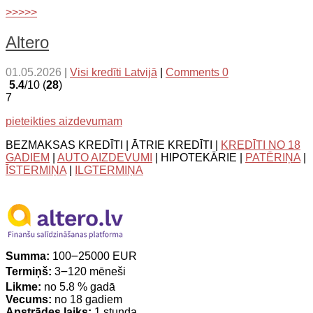
>>>>>
Altero
01.05.2026
|
Visi kredīti Latvijā
|
Comments 0
5.4
/10 (
28
)
7
pieteikties aizdevumam
BEZMAKSAS KREDĪTI | ĀTRIE KREDĪTI |
KREDĪTI NO 18
GADIEM
|
AUTO AIZDEVUMI
| HIPOTEKĀRIE |
PATĒRIŅA
|
ĪSTERMIŅA
|
ILGTERMIŅA
Summa:
100౼25000 EUR
Termiņš:
3౼120 mēneši
Likme:
no 5.8 % gadā
Vecums:
no 18 gadiem
Apstrādes laiks:
1 stunda