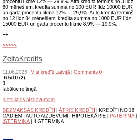
procentu likme 12% — 29,9%. Ātrā kredīta termiņš no 3 līdz
60 mēnešiem, kredīta summa no 100 EUR līdz 10000 EUR
un gada procentu likme 12% — 29,9%. Auto kredīta termiņš
no 12 līdz 84 mēnešiem, kredīta summa no 1000 EUR līdz
15000 EUR un gada procentu likme 8,9% — 19,9%.
−
+
>>>>>
ZeltaKredits
11.06.2026
|
Visi kredīti Latvijā
|
Comments 0
6.5
/10 (
2
)
3
labākie reitingā
pieteikties aizdevumam
BEZMAKSAS KREDĪTI
|
ĀTRIE KREDĪTI
| KREDĪTI NO 18
GADIEM | AUTO AIZDEVUMI | HIPOTEKĀRIE |
PATĒRIŅA
|
ĪSTERMIŅA
| ILGTERMIŅA