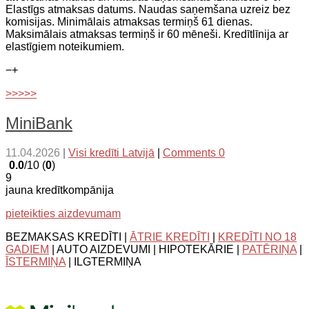
Elastīgs atmaksas datums. Naudas saņemšana uzreiz bez
komisijas. Minimālais atmaksas termiņš 61 dienas.
Maksimālais atmaksas termiņš ir 60 mēneši. Kredītlīnija ar
elastīgiem noteikumiem.
−
+
>>>>>
MiniBank
11.04.2026
|
Visi kredīti Latvijā
|
Comments 0
0.0
/10 (
0
)
9
jauna kredītkompānija
pieteikties aizdevumam
BEZMAKSAS KREDĪTI |
ĀTRIE KREDĪTI
|
KREDĪTI NO 18
GADIEM
| AUTO AIZDEVUMI | HIPOTEKĀRIE |
PATĒRIŅA
|
ĪSTERMIŅA
| ILGTERMIŅA