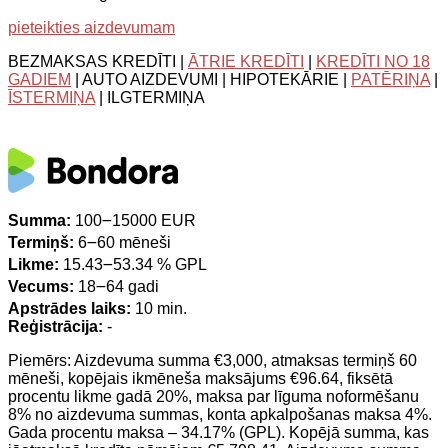
pieteikties aizdevumam
BEZMAKSAS KREDĪTI |
ĀTRIE KREDĪTI
|
KREDĪTI NO 18
GADIEM
| AUTO AIZDEVUMI | HIPOTEKĀRIE |
PATĒRIŅA
|
ĪSTERMIŅA
| ILGTERMIŅA
Summa:
100౼15000 EUR
Termiņš:
6౼60 mēneši
Likme:
15.43౼53.34 % GPL
Vecums:
18౼64 gadi
Apstrādes laiks:
10 min.
Reģistrācija:
-
Piemērs: Aizdevuma summa €3,000, atmaksas termiņš 60
mēneši, kopējais ikmēneša maksājums €96.64, fiksētā
procentu likme gadā 20%, maksa par līguma noformēšanu
8% no aizdevuma summas, konta apkalpošanas maksa 4%.
Gada procentu maksa – 34.17% (GPL). Kopējā summa, kas