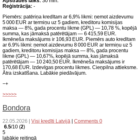
Apstrādes laiks:
30 min.
Reģistrācija:
-
Piemērs: patēriņa kredītam ar 6,9% likmi: ņemot aizdevumu
5 000 EUR ar termiņu uz 5 gadiem, kreditoru komisijas
maksa — 8%, gada procentu likme (GPL) — 10,78 %, kopējā
summa, kas jāmaksā patērētājam — 6 415,59 EUR.
Ikmēneša maksājums ir 106,93 EUR. Piemērs auto kredītam
ar 6.9% likmi: ņemot aizdevumu 8 000 EUR ar termiņu uz 5
gadiem, kreditoru komisijas maksa — 8%, gada procentu
likme (GPL) — 10,67%, kopējā summa, kas jāmaksā
patērētājam — 10 240,50 EUR. Ikmēneša maksājums ir
170,68 EUR. Izdevīgas procentu likmes. Cieņpilna attieksme.
Ātra izskatīšana. Labākie piedāvājum.
−
+
>>>>>
Bondora
22.05.2026
|
Visi kredīti Latvijā
|
Comments 0
6.5
/10 (
2
)
5
labākie reitingā