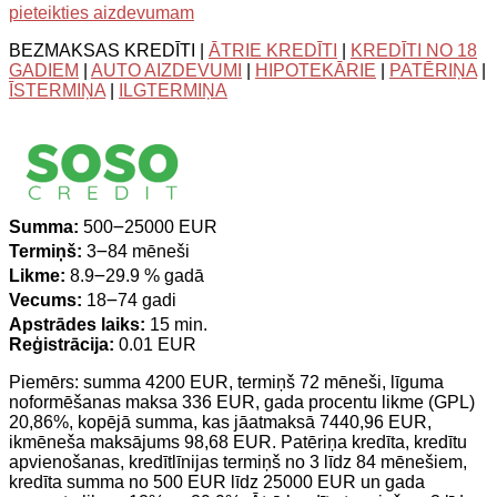
pieteikties aizdevumam
BEZMAKSAS KREDĪTI |
ĀTRIE KREDĪTI
|
KREDĪTI NO 18
GADIEM
|
AUTO AIZDEVUMI
|
HIPOTEKĀRIE
|
PATĒRIŅA
|
ĪSTERMIŅA
|
ILGTERMIŅA
Summa:
500౼25000 EUR
Termiņš:
3౼84 mēneši
Likme:
8.9౼29.9 % gadā
Vecums:
18౼74 gadi
Apstrādes laiks:
15 min.
Reģistrācija:
0.01 EUR
Piemērs: summa 4200 EUR, termiņš 72 mēneši, līguma
noformēšanas maksa 336 EUR, gada procentu likme (GPL)
20,86%, kopējā summa, kas jāatmaksā 7440,96 EUR,
ikmēneša maksājums 98,68 EUR. Patēriņa kredīta, kredītu
apvienošanas, kredītlīnijas termiņš no 3 līdz 84 mēnešiem,
kredīta summa no 500 EUR līdz 25000 EUR un gada