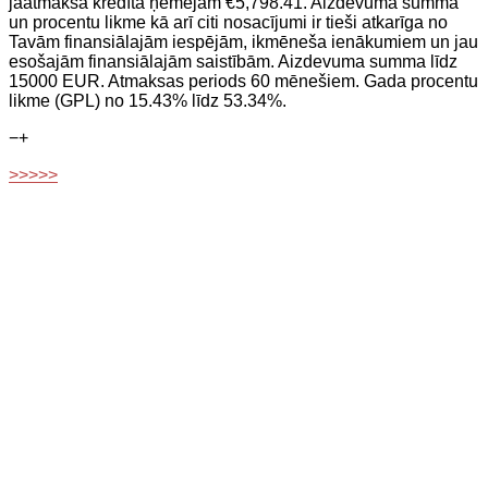
jāatmaksā kredīta ņēmējam €5,798.41. Aizdevuma summa
un procentu likme kā arī citi nosacījumi ir tieši atkarīga no
Tavām finansiālajām iespējām, ikmēneša ienākumiem un jau
esošajām finansiālajām saistībām. Aizdevuma summa līdz
15000 EUR. Atmaksas periods 60 mēnešiem. Gada procentu
likme (GPL) no 15.43% līdz 53.34%.
−
+
>>>>>