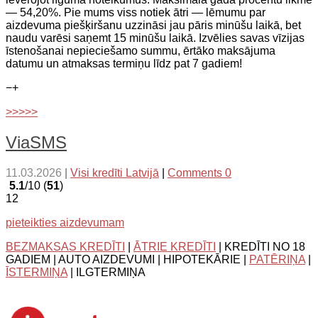
— 54,20%. Pie mums viss notiek ātri — lēmumu par
aizdevuma piešķiršanu uzzināsi jau pāris minūšu laikā, bet
naudu varēsi saņemt 15 minūšu laikā. Izvēlies savas vīzijas
īstenošanai nepieciešamo summu, ērtāko maksājuma
datumu un atmaksas termiņu līdz pat 7 gadiem!
−
+
>>>>>
ViaSMS
11.03.2026
|
Visi kredīti Latvijā
|
Comments 0
5.1
/10 (
51
)
12
pieteikties aizdevumam
BEZMAKSAS KREDĪTI
|
ĀTRIE KREDĪTI
| KREDĪTI NO 18
GADIEM | AUTO AIZDEVUMI | HIPOTEKĀRIE |
PATĒRIŅA
|
ĪSTERMIŅA
| ILGTERMIŅA