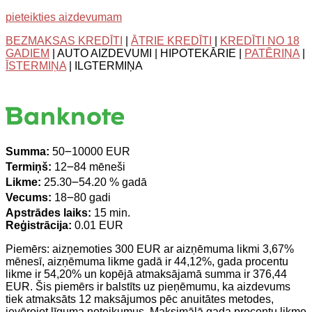
pieteikties aizdevumam
BEZMAKSAS KREDĪTI
|
ĀTRIE KREDĪTI
|
KREDĪTI NO 18
GADIEM
| AUTO AIZDEVUMI | HIPOTEKĀRIE |
PATĒRIŅA
|
ĪSTERMIŅA
| ILGTERMIŅA
Summa:
50౼10000 EUR
Termiņš:
12౼84 mēneši
Likme:
25.30౼54.20 % gadā
Vecums:
18౼80 gadi
Apstrādes laiks:
15 min.
Reģistrācija:
0.01 EUR
Piemērs: aizņemoties 300 EUR ar aizņēmuma likmi 3,67%
mēnesī, aizņēmuma likme gadā ir 44,12%, gada procentu
likme ir 54,20% un kopējā atmaksājamā summa ir 376,44
EUR. Šis piemērs ir balstīts uz pieņēmumu, ka aizdevums
tiek atmaksāts 12 maksājumos pēc anuitātes metodes,
ievērojot līguma noteikumus. Maksimālā gada procentu likme