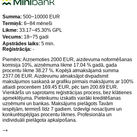
Summa:
500౼10000 EUR
Termiņš:
6౼84 mēneši
Likme:
33.17౼45.30% GPL
Vecums:
18౼75 gadi
Apstrādes laiks:
5 min.
Reģistrācija:
-
Piemērs: Aizņemoties 2000 EUR, aizdevuma noformēšanas
komisija 10%, aizņēmuma likme 17.04 % gadā, gada
procentu likme 38.27 %. Kopējā atmaksājamā summa
2377.06 EUR. Aizdevumu atmaksājot divpadsmit
maksājumos saskaņā ar grafiku pirmais maksājums ar 100%
atlaidi procentiem 169.45 EUR, pēc tam 200.69 EUR.
Vienkāršs un saprotams reģistrācijas process, bez klātienes
apmeklējuma. Pieteikumu izskatīs vairāki kreditēšanas
uzņēmumi un bankas. Maksājums pielāgots Tavām
iespējām, termiņš līdz 7 gadiem. Izdevīgi nosacījumi un
konkurētspējīgas procentu likmes. Profesionāla un
individuāli pielāgota apkalpošana.
−
+