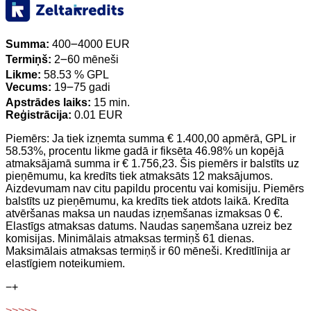
Summa:
400౼4000 EUR
Termiņš:
2౼60 mēneši
Likme:
58.53 % GPL
Vecums:
19౼75 gadi
Apstrādes laiks:
15 min.
Reģistrācija:
0.01 EUR
Piemērs: Ja tiek izņemta summa € 1.400,00 apmērā, GPL ir
58.53%, procentu likme gadā ir fiksēta 46.98% un kopējā
atmaksājamā summa ir € 1.756,23. Šis piemērs ir balstīts uz
pieņēmumu, ka kredīts tiek atmaksāts 12 maksājumos.
Aizdevumam nav citu papildu procentu vai komisiju. Piemērs
balstīts uz pieņēmumu, ka kredīts tiek atdots laikā. Kredīta
atvēršanas maksa un naudas izņemšanas izmaksas 0 €.
Elastīgs atmaksas datums. Naudas saņemšana uzreiz bez
komisijas. Minimālais atmaksas termiņš 61 dienas.
Maksimālais atmaksas termiņš ir 60 mēneši. Kredītlīnija ar
elastīgiem noteikumiem.
−
+
>>>>>