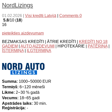
NordLizings
01.02.2026
|
Visi kredīti Latvijā
|
Comments 0
5.8
/10 (
18
)
16
pieteikties aizdevumam
BEZMAKSAS KREDĪTI | ĀTRIE KREDĪTI |
KREDĪTI NO 18
GADIEM
|
AUTO AIZDEVUMI
| HIPOTEKĀRIE |
PATĒRIŅA
|
ĪSTERMIŅA
|
ILGTERMIŅA
Summa:
1000౼50000 EUR
Termiņš:
6౼120 mēneši
Likme:
2౼30 % gadā
Vecums:
18౼65 gadi
Apstrādes laiks:
30 min.
Reģistrācija:
-