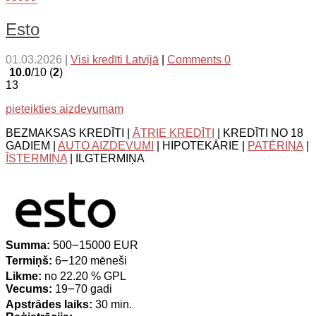
Esto
01.03.2026
|
Visi kredīti Latvijā
|
Comments 0
10.0
/10 (
2
)
13
pieteikties aizdevumam
BEZMAKSAS KREDĪTI |
ĀTRIE KREDĪTI
| KREDĪTI NO 18
GADIEM |
AUTO AIZDEVUMI
| HIPOTEKĀRIE |
PATĒRIŅA
|
ĪSTERMIŅA
| ILGTERMIŅA
Summa:
500౼15000 EUR
Termiņš:
6౼120 mēneši
Likme:
no 22.20 % GPL
Vecums:
19౼70 gadi
Apstrādes laiks:
30 min.