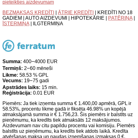
pieteikties aizdevumam
BEZMAKSAS KREDĪTI
|
ĀTRIE KREDĪTI
| KREDĪTI NO 18
GADIEM | AUTO AIZDEVUMI | HIPOTEKĀRIE |
PATĒRIŅA
|
ĪSTERMIŅA
| ILGTERMIŅA
Summa:
400౼4000 EUR
Termiņš:
2౼60 mēneši
Likme:
58.53 % GPL
Vecums:
19౼75 gadi
Apstrādes laiks:
15 min.
Reģistrācija:
0.01 EUR
Piemērs: Ja tiek izņemta summa € 1.400,00 apmērā, GPL ir
58.53%, procentu likme gadā ir fiksēta 46.98% un kopējā
atmaksājamā summa ir € 1.756,23. Šis piemērs ir balstīts uz
pieņēmumu, ka kredīts tiek atmaksāts 12 maksājumos.
Aizdevumam nav citu papildu procentu vai komisiju. Piemērs
balstīts uz pieņēmumu, ka kredīts tiek atdots laikā. Kredīta
atvēršanas maksa un naudas izņemšanas izmaksas 0 €.