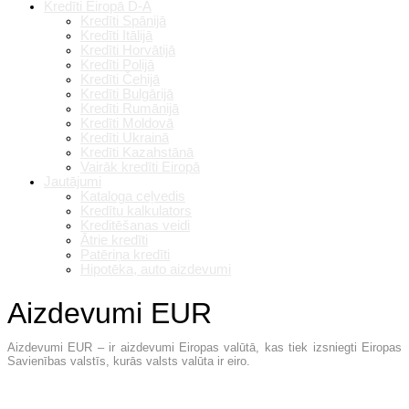
Kredīti Eiropā D-A
Kredīti Spānijā
Kredīti Itālijā
Kredīti Horvātijā
Kredīti Polijā
Kredīti Čehijā
Kredīti Bulgārijā
Kredīti Rumānijā
Kredīti Moldovā
Kredīti Ukrainā
Kredīti Kazahstānā
Vairāk kredīti Eiropā
Jautājumi
Kataloga ceļvedis
Kredītu kalkulators
Kreditēšanas veidi
Ātrie kredīti
Patēriņa kredīti
Hipotēka, auto aizdevumi
Aizdevumi EUR
Aizdevumi EUR – ir aizdevumi Eiropas valūtā, kas tiek izsniegti Eiropas
Savienības valstīs, kurās valsts valūta ir eiro.