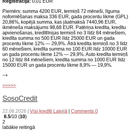
Reģistrācija:
0.01 EUR
Piemērs: summa 4200 EUR, termiņš 72 mēneši, līguma
noformēšanas maksa 336 EUR, gada procentu likme (GPL)
20,86%, kopējā summa, kas jāatmaksā 7440,96 EUR,
ikmēneša maksājums 98,68 EUR. Patēriņa kredīta, kredītu
apvienošanas, kredītlīnijas termiņš no 3 līdz 84 mēnešiem,
kredīta summa no 500 EUR līdz 25000 EUR un gada
procentu likme 12% — 29,9%. Ātrā kredīta termiņš no 3 līdz
60 mēnešiem, kredīta summa no 100 EUR līdz 10000 EUR
un gada procentu likme 12% — 29,9%. Auto kredīta termiņš
no 12 līdz 84 mēnešiem, kredīta summa no 1000 EUR līdz
15000 EUR un gada procentu likme 8,9% — 19,9%.
−
+
>>>>>
SosoCredit
22.06.2026
|
Visi kredīti Latvijā
|
Comments 0
6.5
/10 (
10
)
2
labākie reitingā