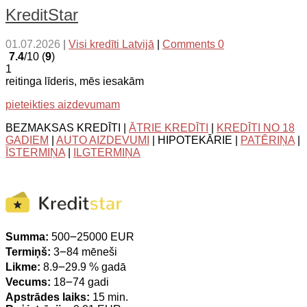
KreditStar
01.07.2026
|
Visi kredīti Latvijā
|
Comments 0
7.4
/10 (
9
)
1
reitinga līderis, mēs iesakām
pieteikties aizdevumam
BEZMAKSAS KREDĪTI |
ĀTRIE KREDĪTI
|
KREDĪTI NO 18
GADIEM
|
AUTO AIZDEVUMI
| HIPOTEKĀRIE |
PATĒRIŅA
|
ĪSTERMIŅA
|
ILGTERMIŅA
Summa:
500౼25000 EUR
Termiņš:
3౼84 mēneši
Likme:
8.9౼29.9 % gadā
Vecums:
18౼74 gadi
Apstrādes laiks:
15 min.