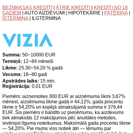
BEZMAKSAS KREDĪTI
|
ĀTRIE KREDĪTI
|
KREDĪTI NO 18
GADIEM
| AUTO AIZDEVUMI | HIPOTEKĀRIE |
PATĒRIŅA
|
ĪSTERMIŅA
| ILGTERMIŅA
Summa:
50౼10000 EUR
Termiņš:
12౼84 mēneši
Likme:
25.30౼54.20 % gadā
Vecums:
18౼80 gadi
Apstrādes laiks:
15 min.
Reģistrācija:
0.01 EUR
Piemērs: aizņemoties 300 EUR ar aizņēmuma likmi 3,67%
mēnesī, aizņēmuma likme gadā ir 44,12%, gada procentu
likme ir 54,20% un kopējā atmaksājamā summa ir 376,44
EUR. Šis piemērs ir balstīts uz pieņēmumu, ka aizdevums
tiek atmaksāts 12 maksājumos pēc anuitātes metodes,
ievērojot līguma noteikumus. Maksimālā gada procentu likme
— 54,20%. Pie mums viss notiek ātri — lēmumu par