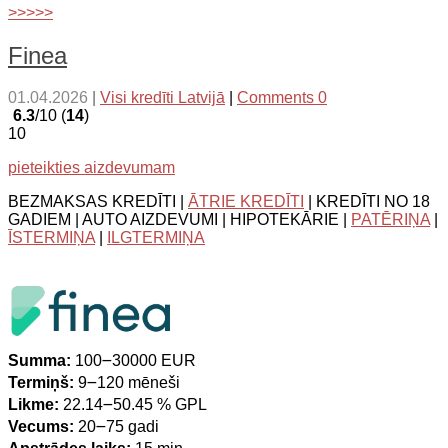
>>>>>
Finea
01.04.2026
|
Visi kredīti Latvijā
|
Comments 0
6.3
/10 (
14
)
10
pieteikties aizdevumam
BEZMAKSAS KREDĪTI |
ĀTRIE KREDĪTI
| KREDĪTI NO 18
GADIEM | AUTO AIZDEVUMI | HIPOTEKĀRIE |
PATĒRIŅA
|
ĪSTERMIŅA
|
ILGTERMIŅA
Summa:
100౼30000 EUR
Termiņš:
9౼120 mēneši
Likme:
22.14౼50.45 % GPL
Vecums:
20౼75 gadi