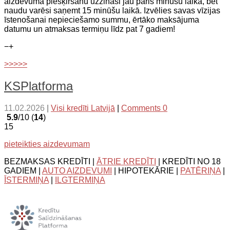
aizdevuma piešķiršanu uzzināsi jau pāris minūšu laikā, bet
naudu varēsi saņemt 15 minūšu laikā. Izvēlies savas vīzijas
īstenošanai nepieciešamo summu, ērtāko maksājuma
datumu un atmaksas termiņu līdz pat 7 gadiem!
−
+
>>>>>
KSPlatforma
11.02.2026
|
Visi kredīti Latvijā
|
Comments 0
5.9
/10 (
14
)
15
pieteikties aizdevumam
BEZMAKSAS KREDĪTI |
ĀTRIE KREDĪTI
| KREDĪTI NO 18
GADIEM |
AUTO AIZDEVUMI
| HIPOTEKĀRIE |
PATĒRIŅA
|
ĪSTERMIŅA
|
ILGTERMIŅA