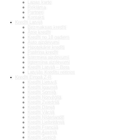
Lapas karte
Reklāma
Partneri
Kontakti
Kredīti Latvijā
Bezmaksas kredīti
Ātrie kredīti
Kredīti no 18 gadiem
Auto aizdevumi
Hipotekārie kredīti
Patēriņa kredīti
Īstermiņa aizdevumi
Ilgtermiņa aizdevumi
Kredīti Latvijā – Beta
Latvijās Kredītu reitings
Kredīti Eiropā Z-R
Kredīti Lietuvā
Kredīti Igaunijā
Kredīti Somijā
Kredīti Norvēģijā
Kredīti Zviedrijā
Kredīti Dānijā
Kredīti Vācijā
Kredīti Nīderlandē
Kredīti Lielbritānijā
Kredīti Francijā
Kredīti Austrijā
Kredīti Šveicē