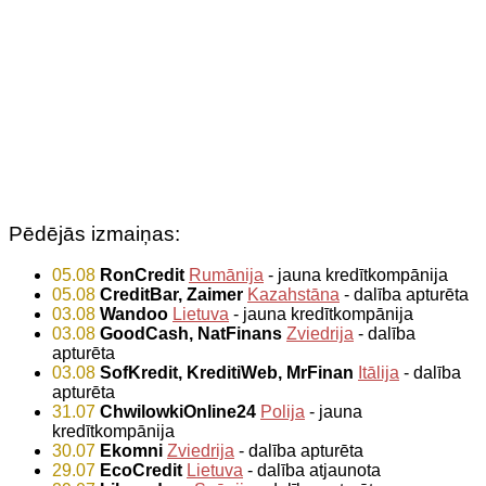
Pēdējās izmaiņas:
05.08
RonCredit
Rumānija
- jauna kredītkompānija
05.08
CreditBar, Zaimer
Kazahstāna
- dalība apturēta
03.08
Wandoo
Lietuva
- jauna kredītkompānija
03.08
GoodCash, NatFinans
Zviedrija
- dalība
apturēta
03.08
SofKredit, KreditiWeb, MrFinan
Itālija
- dalība
apturēta
31.07
ChwilowkiOnline24
Polija
- jauna
kredītkompānija
30.07
Ekomni
Zviedrija
- dalība apturēta
29.07
EcoCredit
Lietuva
- dalība atjaunota