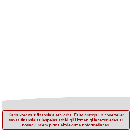
Katrs kredīts ir finansiāla atbildība. Esiet prātīgs un novērtējiet
savas finansiālās iespējas atbildīgi! Uzmanīgi iepazīstieties ar
nosacījumiem pirms aizdevuma noformēšanas.