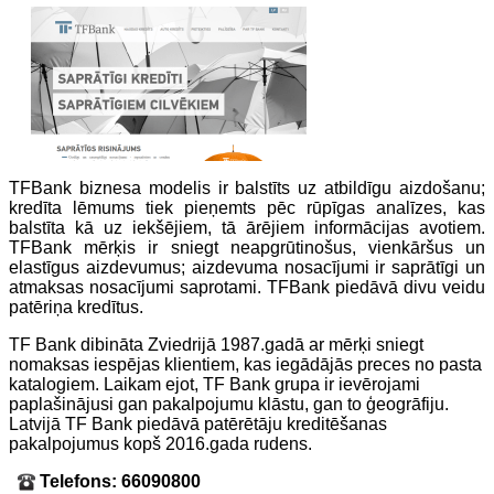
TFBank biznesa modelis ir balstīts uz atbildīgu aizdošanu;
kredīta lēmums tiek pieņemts pēc rūpīgas analīzes, kas
balstīta kā uz iekšējiem, tā ārējiem informācijas avotiem.
TFBank mērķis ir sniegt neapgrūtinošus, vienkāršus un
elastīgus aizdevumus; aizdevuma nosacījumi ir saprātīgi un
atmaksas nosacījumi saprotami. TFBank piedāvā divu veidu
patēriņa kredītus.
TF Bank dibināta Zviedrijā 1987.gadā ar mērķi sniegt
nomaksas iespējas klientiem, kas iegādājās preces no pasta
katalogiem. Laikam ejot, TF Bank grupa ir ievērojami
paplašinājusi gan pakalpojumu klāstu, gan to ģeogrāfiju.
Latvijā TF Bank piedāvā patērētāju kreditēšanas
pakalpojumus kopš 2016.gada rudens.
Telefons: 66090800