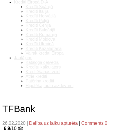
Kredīti Eiropā D-A
Kredīti Spānijā
Kredīti Itālijā
Kredīti Horvātijā
Kredīti Polijā
Kredīti Čehijā
Kredīti Bulgārijā
Kredīti Rumānijā
Kredīti Moldovā
Kredīti Ukrainā
Kredīti Kazahstānā
Vairāk kredīti Eiropā
Jautājumi
Kataloga ceļvedis
Kredītu kalkulators
Kreditēšanas veidi
Ātrie kredīti
Patēriņa kredīti
Hipotēka, auto aizdevumi
TFBank
26.02.2020
|
Dalība uz laiku apturēta
|
Comments 0
6.9
/10 (
8
)