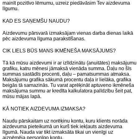
mainīt pozitīvo lēmumu, uzreiz piedāvāsim Tev aizdevuma
līgumu.
KAD ES SAŅEMŠU NAUDU?
Aizdevumu pārsvarā izmaksājam vienas darba dienas laikā
pēc aizdevuma līguma parakstīšanas.
CIK LIELS BŪS MANS IKMĒNEŠA MAKSĀJUMS?
Tā kā mūsu aizdevumi ir ar izlīdzinātu (anuitātes) maksājumu
grafiku, katru mēnesi jāmaksā vienāda summa. Daļu no šīs
summas sastādīs procenti, daļu – pamatsummas atmaksa.
Maksājumu grafika sākumā procentu daļa ir lielāka, grafika
beigās tā samazinās. Tu varat aprēķināt aptuveno ikmēneša
maksājuma summu ar kredīta kalkulatora palīdzību šeit pat,
mūsu mājas lapā.
KĀ NOTIEK AIZDEVUMA IZMAKSA?
Naudu pārskaitam uz norēķinu kontu, kuru klients norāda
aizdevuma pieteikumā un kurš tiek iekļauts aizdevuma
līgumā. Nauda var tikt izmaksāta tikai un vienīgi uz
aizņēmēja personīgo kontu.