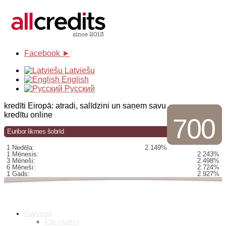
Facebook ►
Latviešu
English
Русский
kredīti Eiropā: atradi, salīdzini un saņem savu
kredītu online
700
Euribor likmes šobrīd
1 Nedēļa:
2.149%
1 Mēnesis:
2.243%
3 Mēneši:
2.498%
6 Mēneši:
2.724%
1 Gads:
2.927%
Galvenā
Par mums