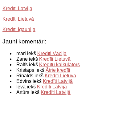
Kredīti Latvijā
Kredīti Lietuvā
Kredīti Igaunijā
Jauni komentāri:
mari iekš
Kredīti Vācijā
Zane iekš
Kredīti Lietuvā
Ralfs iekš
Kredītu kalkulators
Kristaps iekš
Ātrie kredīti
Rinalds iekš
Kredīti Lietuvā
Edvins iekš
Kredīti Latvijā
Ieva iekš
Kredīti Latvijā
Artūrs iekš
Kredīti Latvijā