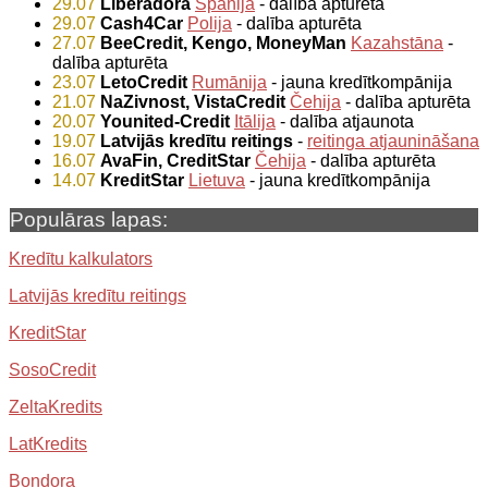
29.07
Liberadora
Spānija
- dalība apturēta
29.07
Cash4Car
Polija
- dalība apturēta
27.07
BeeCredit, Kengo, MoneyMan
Kazahstāna
-
dalība apturēta
23.07
LetoCredit
Rumānija
- jauna kredītkompānija
21.07
NaZivnost, VistaCredit
Čehija
- dalība apturēta
20.07
Younited-Credit
Itālija
- dalība atjaunota
19.07
Latvijās kredītu reitings
-
reitinga atjaunināšana
16.07
AvaFin, CreditStar
Čehija
- dalība apturēta
14.07
KreditStar
Lietuva
- jauna kredītkompānija
Populāras lapas:
Kredītu kalkulators
Latvijās kredītu reitings
KreditStar
SosoCredit
ZeltaKredits
LatKredits
Bondora