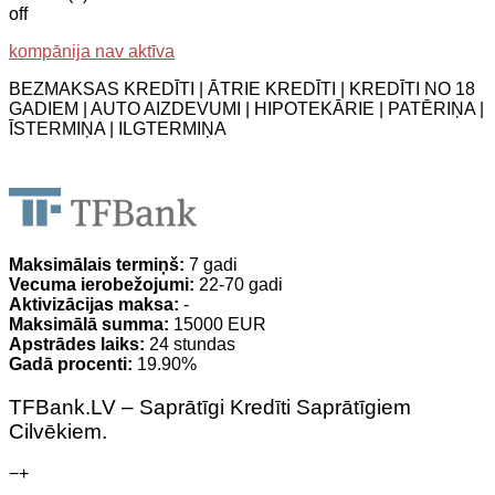
off
kompānija nav aktīva
BEZMAKSAS KREDĪTI | ĀTRIE KREDĪTI | KREDĪTI NO 18
GADIEM | AUTO AIZDEVUMI | HIPOTEKĀRIE | PATĒRIŅA |
ĪSTERMIŅA | ILGTERMIŅA
Maksimālais termiņš:
7 gadi
Vecuma ierobežojumi:
22-70 gadi
Aktivizācijas maksa:
-
Maksimālā summa:
15000 EUR
Apstrādes laiks:
24 stundas
Gadā procenti:
19.90%
TFBank.LV – Saprātīgi Kredīti Saprātīgiem
Cilvēkiem.
−
+