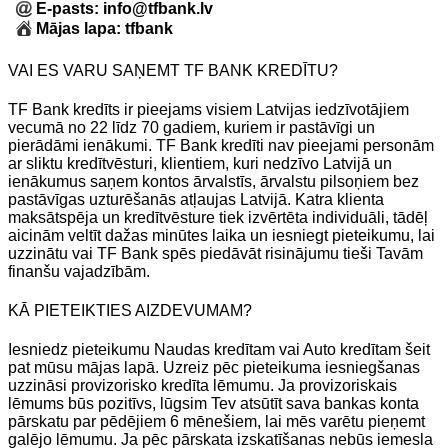
E-pasts: info@tfbank.lv
Mājas lapa: tfbank
VAI ES VARU SAŅEMT TF BANK KREDĪTU?
TF Bank kredīts ir pieejams visiem Latvijas iedzīvotājiem
vecumā no 22 līdz 70 gadiem, kuriem ir pastāvīgi un
pierādāmi ienākumi. TF Bank kredīti nav pieejami personām
ar sliktu kredītvēsturi, klientiem, kuri nedzīvo Latvijā un
ienākumus saņem kontos ārvalstīs, ārvalstu pilsoņiem bez
pastāvīgas uzturēšanās atļaujas Latvijā. Katra klienta
maksātspēja un kredītvēsture tiek izvērtēta individuāli, tādēļ
aicinām veltīt dažas minūtes laika un iesniegt pieteikumu, lai
uzzinātu vai TF Bank spēs piedāvāt risinājumu tieši Tavām
finanšu vajadzībām.
KĀ PIETEIKTIES AIZDEVUMAM?
Iesniedz pieteikumu Naudas kredītam vai Auto kredītam šeit
pat mūsu mājas lapā. Uzreiz pēc pieteikuma iesniegšanas
uzzināsi provizorisko kredīta lēmumu. Ja provizoriskais
lēmums būs pozitīvs, lūgsim Tev atsūtīt sava bankas konta
pārskatu par pēdējiem 6 mēnešiem, lai mēs varētu pieņemt
galējo lēmumu. Ja pēc pārskata izskatīšanas nebūs iemesla