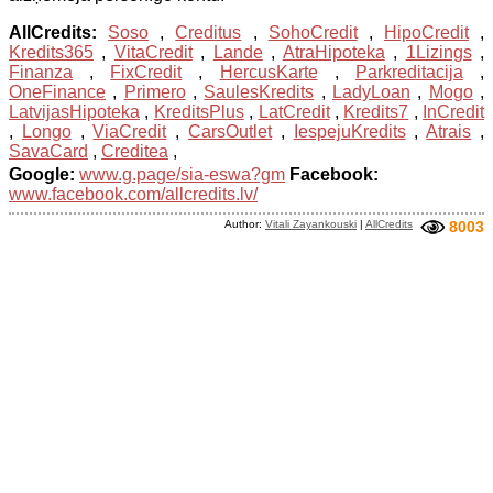
AllCredits:
Soso
,
Creditus
,
SohoCredit
,
HipoCredit
,
Kredits365
,
VitaCredit
,
Lande
,
AtraHipoteka
,
1Lizings
,
Finanza
,
FixCredit
,
HercusKarte
,
Parkreditacija
,
OneFinance
,
Primero
,
SaulesKredits
,
LadyLoan
,
Mogo
,
LatvijasHipoteka
,
KreditsPlus
,
LatCredit
,
Kredits7
,
InCredit
,
Longo
,
ViaCredit
,
CarsOutlet
,
IespejuKredits
,
Atrais
,
SavaCard
,
Creditea
,
Google:
www.g.page/sia-eswa?gm
Facebook:
www.facebook.com/allcredits.lv/
Author:
Vitali Zayankouski
|
AllCredits
8003