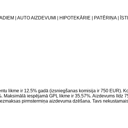
ADIEM | AUTO AIZDEVUMI | HIPOTEKĀRIE | PATĒRIŅA | ĪS
entu likme ir 12.5% gadā (izsniegšanas komisija ir 750 EUR)
Maksimālā iespējamā GPL likme ir 35.57%. Aizdevums līdz 75%
Bezmaksas pirmstermiņa aizdevuma dzēšana. Tavs nekustamais 