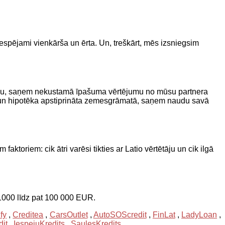
espējami vienkārša un ērta. Un, treškārt, mēs izsniegsim
jumu, saņem nekustamā īpašuma vērtējumu no mūsu partnera
ti un hipotēka apstiprināta zemesgrāmatā, saņem naudu savā
oriem: cik ātri varēsi tikties ar Latio vērtētāju un cik ilgā
 1000 līdz pat 100 000 EUR.
fy
,
Creditea
,
CarsOutlet
,
AutoSOScredit
,
FinLat
,
LadyLoan
,
dit
,
IespejuKredits
,
SaulesKredits
,