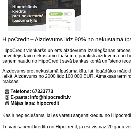
HipoCredit – Aizdevums līdz 90% no nekustamā īpa
HipoCredit vienkāršs un ērts aizdevuma izsniegšanas proce
novērtējis tavu nekustamo īpašumu, paraksti aizdevuma un hip
saņem naudu no HipoCredit savā bankas kontā un īsteno iece
Aizdevums pret nekustamā īpašuma ķīlu, lai: Iegādātos mājokl
laikā. Aizdevums no 2000 līdz 100 000 EUR. Atmaksas termiņš
maksas.
Telefons: 67333773
E-pasts: info@hipocredit.lv
Mājas lapa: hipocredit
Kas ir nepieciešams, lai es varētu saņemt kredītu no Hipocredi
Tu vari saņemt kredītu no Hipocredit, ja esi vismaz 20 gadu ve