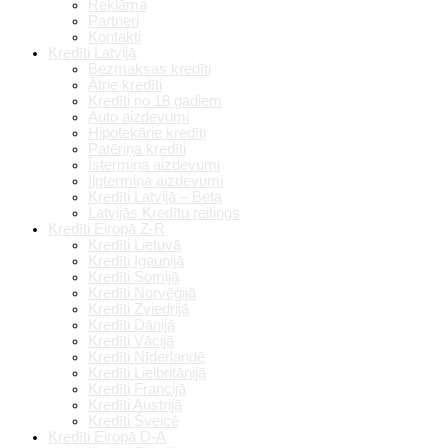
Reklāma
Partneri
Kontakti
Kredīti Latvijā
Bezmaksas kredīti
Ātrie kredīti
Kredīti no 18 gadiem
Auto aizdevumi
Hipotekārie kredīti
Patēriņa kredīti
Īstermiņa aizdevumi
Ilgtermiņa aizdevumi
Kredīti Latvijā – Beta
Latvijās Kredītu reitings
Kredīti Eiropā Z-R
Kredīti Lietuvā
Kredīti Igaunijā
Kredīti Somijā
Kredīti Norvēģijā
Kredīti Zviedrijā
Kredīti Dānijā
Kredīti Vācijā
Kredīti Nīderlandē
Kredīti Lielbritānijā
Kredīti Francijā
Kredīti Austrijā
Kredīti Šveicē
Kredīti Eiropā D-A