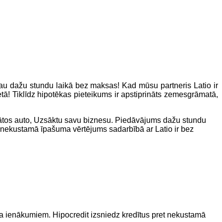
 dažu stundu laikā bez maksas! Kad mūsu partneris Latio ir
ā! Tiklīdz hipotēkas pieteikums ir apstiprināts zemesgrāmatā,
dātos auto, Uzsāktu savu biznesu. Piedāvājums dažu stundu
 nekustamā īpašuma vērtējums sadarbībā ar Latio ir bez
eša ienākumiem. Hipocredit izsniedz kredītus pret nekustamā