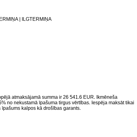
TERMIŅA | ILGTERMIŅA
. Kopējā atmaksājamā summa ir 26 541.6 EUR. Ikmēneša
 no nekustamā īpašuma tirgus vērtības. Iespēja maksāt tikai
īpašums kalpos kā drošības garants.