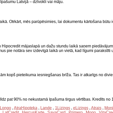
 īpašumu Latvijā – dzīvokli vai māju.
ikā. Otrkārt, mēs parūpēsimies, lai dokumentu kārtošana būtu i
ikumu Hipocredit mājaslapā un dažu stundu laikā saņem piedāvā
us pie notāra sev izdevīgā laikā un vietā, kad līgumi parakstī
pš pieteikuma iesniegšanas brīža. Tas ir atkarīgs no diviem fakt
līdz pat 90% no nekustamā īpašuma tirgus vērtības. Kredīts no
Longo
,
AtraHipoteka
,
Lande
,
1Lizings
,
eLizings
,
Atrais
,
Moni
,
LatCredit
,
HercusKarte
,
SavaCard
,
Primero
,
Mogo
,
VitaCre