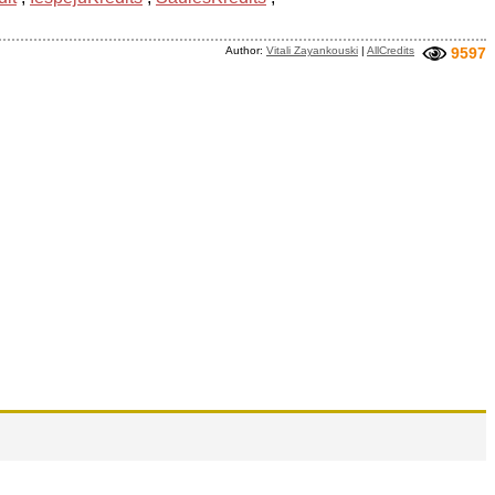
Author:
Vitali Zayankouski
|
AllCredits
9597