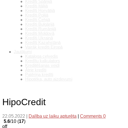
Kredīti Spānijā
Kredīti Itālijā
Kredīti Horvātijā
Kredīti Polijā
Kredīti Čehijā
Kredīti Bulgārijā
Kredīti Rumānijā
Kredīti Moldovā
Kredīti Ukrainā
Kredīti Kazahstānā
Vairāk kredīti Eiropā
Jautājumi
Kataloga ceļvedis
Kredītu kalkulators
Kreditēšanas veidi
Ātrie kredīti
Patēriņa kredīti
Hipotēka, auto aizdevumi
HipoCredit
22.05.2022
|
Dalība uz laiku apturēta
|
Comments 0
5.6
/10 (
17
)
off