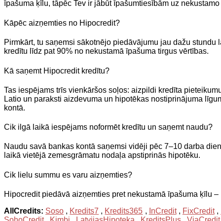
īpašuma ķīlu, tāpēc Tev ir jābūt īpašumtiesībām uz nekustamo
Kāpēc aizņemties no Hipocredit?
Pirmkārt, tu saņemsi sākotnējo piedāvājumu jau dažu stundu la
kredītu līdz pat 90% no nekustamā īpašuma tirgus vērtības.
Kā saņemt Hipocredit kredītu?
Tas iespējams trīs vienkāršos soļos: aizpildi kredīta piete
Latio un paraksti aizdevuma un hipotēkas nostiprinājuma līgum
kontā.
Cik ilgā laikā iespējams noformēt kredītu un saņemt naudu?
Naudu savā bankas kontā saņemsi vidēji pēc 7–10 darba dienām ko
laikā vietējā zemesgrāmatu nodaļa apstiprinās hipotēku.
Cik lielu summu es varu aizņemties?
Hipocredit piedāvā aizņemties pret nekustamā īpašuma ķīlu – 
AllCredits:
Soso
,
Kredits7
,
Kredits365
,
InCredit
,
FixCredit
,
SohoCredit
,
Kimbi
,
LatvijasHipoteka
,
KreditsPlus
,
ViaCredit