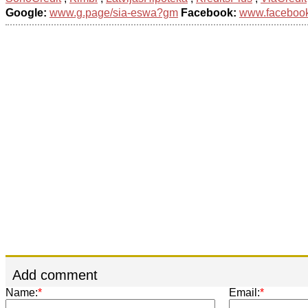
Google:
www.g.page/sia-eswa?gm
Facebook:
www.facebook.
Add comment
Name:
*
Email:
*