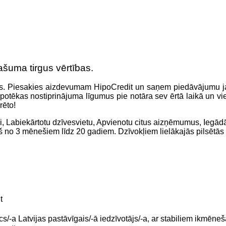
šuma tirgus vērtības.
ss. Piesakies aizdevumam HipoCredit un saņem piedāvājumu jau
otēkas nostiprinājuma līgumus pie notāra sev ērtā laikā un viet
rēto!
i, Labiekārtotu dzīvesvietu, Apvienotu citus aizņēmumus, Iegā
 no 3 mēnešiem līdz 20 gadiem. Dzīvokļiem lielākajās pilsētās
t
cs/-a Latvijas pastāvīgais/-ā iedzīvotājs/-a, ar stabiliem ikmēn