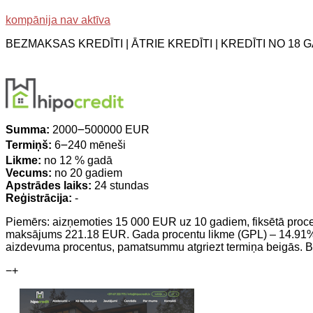
kompānija nav aktīva
BEZMAKSAS KREDĪTI | ĀTRIE KREDĪTI | KREDĪTI NO 18 G
Summa:
2000౼500000 EUR
Termiņš:
6౼240 mēneši
Likme:
no 12 % gadā
Vecums:
no 20 gadiem
Apstrādes laiks:
24 stundas
Reģistrācija:
-
Piemērs: aizņemoties 15 000 EUR uz 10 gadiem, fiksētā proc
maksājums 221.18 EUR. Gada procentu likme (GPL) – 14.91%. 
aizdevuma procentus, pamatsummu atgriezt termiņa beigās. 
−
+