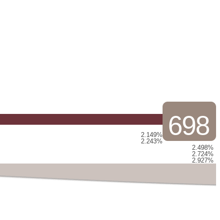
698
2.149%
2.243%
2.498%
2.724%
2.927%