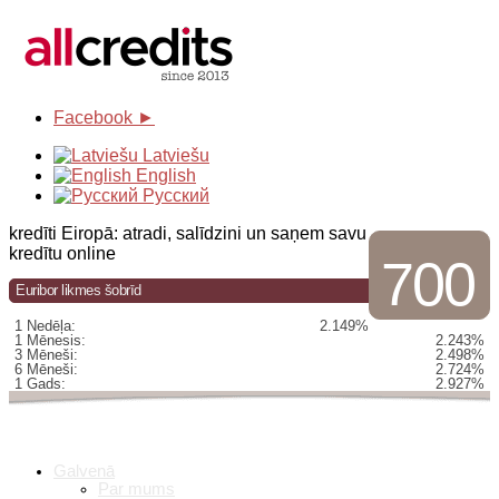
Facebook ►
Latviešu
English
Русский
kredīti Eiropā: atradi, salīdzini un saņem savu
kredītu online
700
Euribor likmes šobrīd
1 Nedēļa:
2.149%
1 Mēnesis:
2.243%
3 Mēneši:
2.498%
6 Mēneši:
2.724%
1 Gads:
2.927%
Galvenā
Par mums