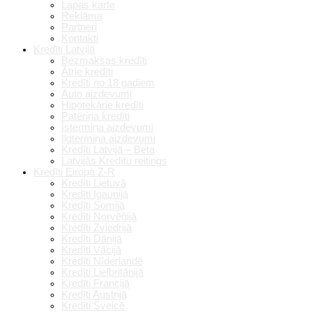
Lapas karte
Reklāma
Partneri
Kontakti
Kredīti Latvijā
Bezmaksas kredīti
Ātrie kredīti
Kredīti no 18 gadiem
Auto aizdevumi
Hipotekārie kredīti
Patēriņa kredīti
Īstermiņa aizdevumi
Ilgtermiņa aizdevumi
Kredīti Latvijā – Beta
Latvijās Kredītu reitings
Kredīti Eiropā Z-R
Kredīti Lietuvā
Kredīti Igaunijā
Kredīti Somijā
Kredīti Norvēģijā
Kredīti Zviedrijā
Kredīti Dānijā
Kredīti Vācijā
Kredīti Nīderlandē
Kredīti Lielbritānijā
Kredīti Francijā
Kredīti Austrijā
Kredīti Šveicē