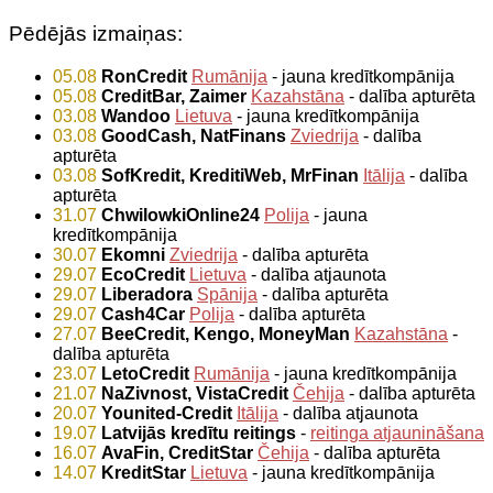
Pēdējās izmaiņas:
05.08
RonCredit
Rumānija
- jauna kredītkompānija
05.08
CreditBar, Zaimer
Kazahstāna
- dalība apturēta
03.08
Wandoo
Lietuva
- jauna kredītkompānija
03.08
GoodCash, NatFinans
Zviedrija
- dalība
apturēta
03.08
SofKredit, KreditiWeb, MrFinan
Itālija
- dalība
apturēta
31.07
ChwilowkiOnline24
Polija
- jauna
kredītkompānija
30.07
Ekomni
Zviedrija
- dalība apturēta
29.07
EcoCredit
Lietuva
- dalība atjaunota
29.07
Liberadora
Spānija
- dalība apturēta
29.07
Cash4Car
Polija
- dalība apturēta
27.07
BeeCredit, Kengo, MoneyMan
Kazahstāna
-
dalība apturēta
23.07
LetoCredit
Rumānija
- jauna kredītkompānija
21.07
NaZivnost, VistaCredit
Čehija
- dalība apturēta
20.07
Younited-Credit
Itālija
- dalība atjaunota
19.07
Latvijās kredītu reitings
-
reitinga atjaunināšana
16.07
AvaFin, CreditStar
Čehija
- dalība apturēta
14.07
KreditStar
Lietuva
- jauna kredītkompānija