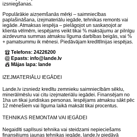
izsniegšanas.
Populārākie aizņemšanās mērķi – saimniecības
paplašināšana, izejmateriālu iegāde, tehnikas remonts vai
iegāde. Atmaksas iespēja – pielāgojot un saskaņojot ar
klienta vēlmēm, iespējams veikt tikai % maksājumu ar pilnīgu
aizdevuma summas atmaksu līguma darbības beigās, vai %
+ pamatsummu ik mēnesi. Piedāvājam kredītlīnijas iespējas.
Telefons: 24226200
Epasts: info@lande.lv
Mājas lapa: lande
IZEJMATERIĀLU IEGĀDEI
Lande.lv izsniedz kredītu zemnieku saimniecībām sēklu,
minerālmēslu vai citu izejmateriālu iegādei. Finansējam no
1ha un tikai juridiskas personas. Iespējams atmaksu sākt pēc
12 mēnešiem vai līguma laikā maksāt tikai procentus.
TEHNIKAS REMONTAM VAI IEGĀDEI
Negaidīti saplīsusi tehnika vai steidzami nepieciešams
finansējums jaunas tehnikas iegāde, lande.lv piedāvā