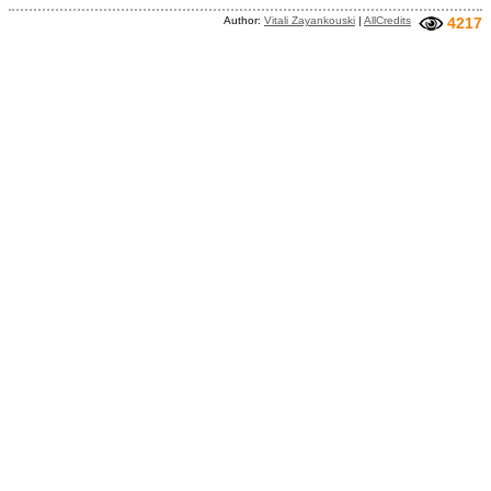
Author:
Vitali Zayankouski
|
AllCredits
4217