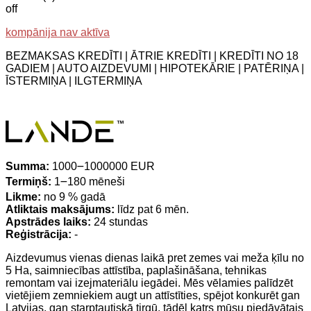
off
kompānija nav aktīva
BEZMAKSAS KREDĪTI | ĀTRIE KREDĪTI | KREDĪTI NO 18
GADIEM | AUTO AIZDEVUMI | HIPOTEKĀRIE | PATĒRIŅA |
ĪSTERMIŅA | ILGTERMIŅA
Summa:
1000౼1000000 EUR
Termiņš:
1౼180 mēneši
Likme:
no 9 % gadā
Atliktais maksājums:
līdz pat 6 mēn.
Apstrādes laiks:
24 stundas
Reģistrācija:
-
Aizdevumus vienas dienas laikā pret zemes vai meža ķīlu no
5 Ha, saimniecības attīstība, paplašināšana, tehnikas
remontam vai izejmateriālu iegādei. Mēs vēlamies palīdzēt
vietējiem zemniekiem augt un attīstīties, spējot konkurēt gan
Latvijas, gan starptautiskā tirgū, tādēļ katrs mūsu piedāvātais