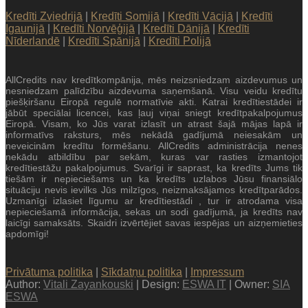
Kredīti Zviedrijā
|
Kredīti Somijā
|
Kredīti Vācijā
|
Kredīti
Igaunijā
|
Kredīti Norvēģijā
|
Kredīti Dānijā
|
Kredīti
Nīderlandē
|
Kredīti Spānijā
|
Kredīti Polijā
AllCredits nav kredītkompānija, mēs neizsniedzam aizdevumus un
nesniedzam palīdzību aizdevuma saņemšanā. Visu veidu kredītu
piešķiršanu Eiropā regulē normatīvie akti. Katrai kredītiestādei ir
jābūt speciālai licencei, kas ļauj viņai sniegt kredītpakalpojumus
Eiropā. Visam, ko Jūs varat izlasīt un atrast šajā mājas lapā ir
informatīvs raksturs, mēs nekādā gadījumā neiesakām un
neveicinām kredītu formēšanu. AllCredits administrācija nenes
nekādu atbildību par sekām, kuras var rasties izmantojot
kredītiestāžu pakalpojumus. Svarīgi ir saprast, ka kredīts Jums tik
tiešām ir nepieciešams un ka kredīts uzlabos Jūsu finansiālo
situāciju nevis ievilks Jūs milzīgos, neizmaksājamos kredītparādos.
Uzmanīgi izlasiet līgumu ar kredītiestādi , tur ir atrodama visa
nepieciešamā informācija, sekas un sodi gadījumā, ja kredīts nav
laicīgi samaksāts. Skaidri izvērtējiet savas iespējas un aizņemieties
apdomīgi!
Privātuma politika
|
Sīkdatņu politika
|
Impressum
Author:
Vitali Zayankouski
| Design:
ESWA IT
| Owner:
SIA
ESWA