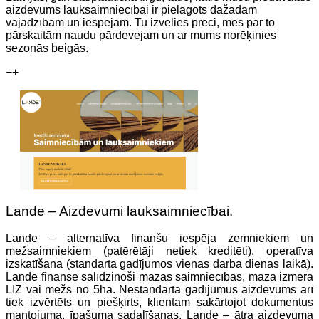
aizdevums lauksaimniecībai ir pielāgots dažādām
vajadzībām un iespējām. Tu izvēlies preci, mēs par to
pārskaitām naudu pārdevejam un ar mums norēķinies
sezonās beigās.
−
+
Lande – Aizdevumi lauksaimniecībai.
Lande – alternatīva finanšu iespēja zemniekiem un
mežsaimniekiem (patērētāji netiek kreditēti). operatīva
izskatīšana (standarta gadījumos vienas darba dienas laikā).
Lande finansē salīdzinoši mazas saimniecības, maza izmēra
LIZ vai mežs no 5ha. Nestandarta gadījumus aizdevums arī
tiek izvērtēts un piešķirts, klientam sakārtojot dokumentus
mantojuma, īpašuma sadalīšanas. Lande – ātra aizdevuma