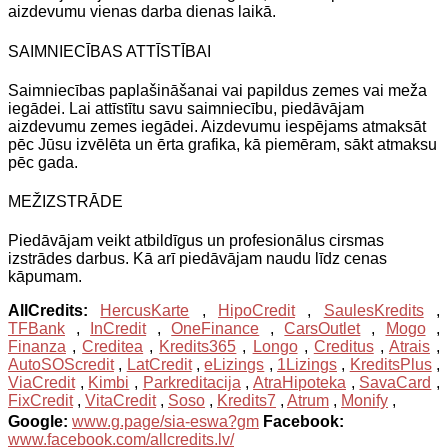
aizdevumu vienas darba dienas laikā.
SAIMNIECĪBAS ATTĪSTĪBAI
Saimniecības paplašināšanai vai papildus zemes vai meža
iegādei. Lai attīstītu savu saimniecību, piedāvājam
aizdevumu zemes iegādei. Aizdevumu iespējams atmaksāt
pēc Jūsu izvēlēta un ērta grafika, kā piemēram, sākt atmaksu
pēc gada.
MEŽIZSTRĀDE
Piedāvājam veikt atbildīgus un profesionālus cirsmas
izstrādes darbus. Kā arī piedāvājam naudu līdz cenas
kāpumam.
AllCredits:
HercusKarte
,
HipoCredit
,
SaulesKredits
,
TFBank
,
InCredit
,
OneFinance
,
CarsOutlet
,
Mogo
,
Finanza
,
Creditea
,
Kredits365
,
Longo
,
Creditus
,
Atrais
,
AutoSOScredit
,
LatCredit
,
eLizings
,
1Lizings
,
KreditsPlus
,
ViaCredit
,
Kimbi
,
Parkreditacija
,
AtraHipoteka
,
SavaCard
,
FixCredit
,
VitaCredit
,
Soso
,
Kredits7
,
Atrum
,
Monify
,
Google:
www.g.page/sia-eswa?gm
Facebook:
www.facebook.com/allcredits.lv/