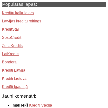
Populāras lapas:
Kredītu kalkulators
Latvijās kredītu reitings
KreditStar
SosoCredit
ZeltaKredits
LatKredits
Bondora
Kredīti Latvijā
Kredīti Lietuvā
Kredīti Igaunijā
Jauni komentāri:
mari iekš
Kredīti Vācijā