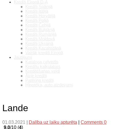
Kredīti Eiropā D-A
Kredīti Spānijā
Kredīti Itālijā
Kredīti Horvātijā
Kredīti Polijā
Kredīti Čehijā
Kredīti Bulgārijā
Kredīti Rumānijā
Kredīti Moldovā
Kredīti Ukrainā
Kredīti Kazahstānā
Vairāk kredīti Eiropā
Jautājumi
Kataloga ceļvedis
Kredītu kalkulators
Kreditēšanas veidi
Ātrie kredīti
Patēriņa kredīti
Hipotēka, auto aizdevumi
Lande
01.03.2021
|
Dalība uz laiku apturēta
|
Comments 0
9.0
/10 (
4
)