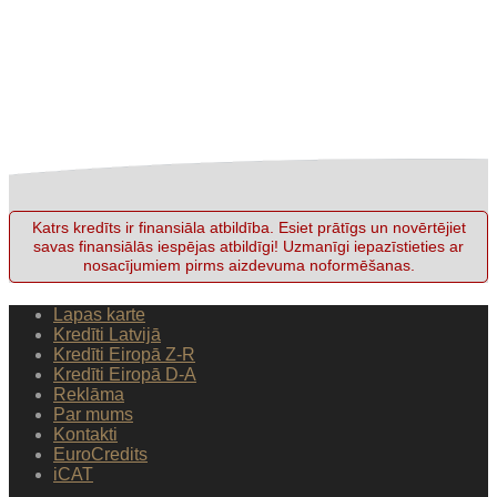
Katrs kredīts ir finansiāla atbildība. Esiet prātīgs un novērtējiet
savas finansiālās iespējas atbildīgi! Uzmanīgi iepazīstieties ar
nosacījumiem pirms aizdevuma noformēšanas.
Lapas karte
Kredīti Latvijā
Kredīti Eiropā Z-R
Kredīti Eiropā D-A
Reklāma
Par mums
Kontakti
EuroCredits
iCAT