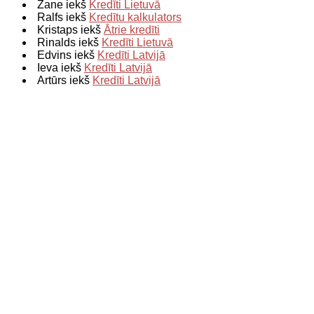
Zane iekš
Kredīti Lietuvā
Ralfs iekš
Kredītu kalkulators
Kristaps iekš
Ātrie kredīti
Rinalds iekš
Kredīti Lietuvā
Edvins iekš
Kredīti Latvijā
Ieva iekš
Kredīti Latvijā
Artūrs iekš
Kredīti Latvijā